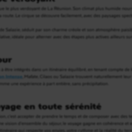
e le plus verdoyant de La Réunion. Son climat plus humide nourri
 route. Le cirque se découvre facilement, avec des paysages spec
de Salazie, séduit par son charme créole et son atmosphère paisib
ve, idéale pour alterner avec des étapes plus actives ailleurs sur 
our
être intégrés dans un itinéraire équilibré, en tenant compte de le
on Intense
, Mafate, Cilaos ou Salazie trouvent naturellement leu
mme une expérience à part entière, sans précipitation.
yage en toute sérénité
n, c’est accepter de prendre le temps et de composer avec des terr
ne vision d’ensemble du séjour, le voyage gagne en cohérence et en
inéraire qui respecte vos envies, votre rythme et la réalité du ter