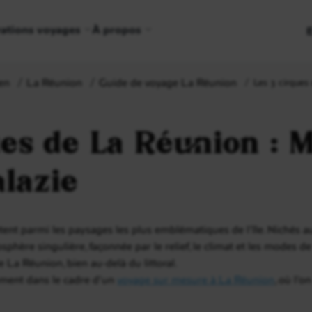
rations voyages
À propos
en
La Réunion
Guide de voyage La Réunion
Les 3 cirques 
ues de La Réunion : M
alazie
nt parmi les paysages les plus emblématiques de l’île. Nichés a
hère singulière, façonnée par le relief, le climat et les modes de 
e La Réunion, bien au-delà du littoral.
lement dans le cadre d’un
voyage sur mesure à La Réunion
, où l’o