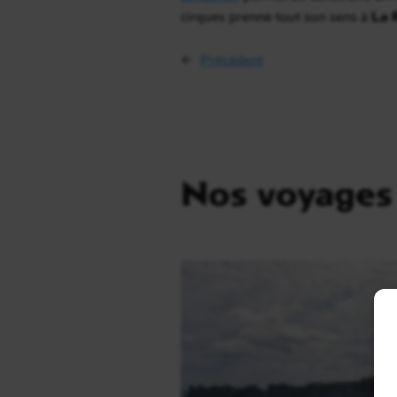
cirques prenne tout son sens à
La 
←
Précédent
Nos voyages