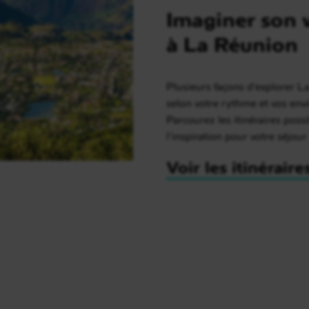
Imaginer son 
à La Réunion
Plusieurs façons d’explorer L
selon votre rythme et vos envi
Parcourez les itinéraires possi
l’inspiration pour votre séjour
Voir les itinéraire