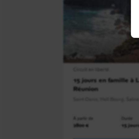
La Réunion
Circuit en liberté
15 jours en famille à 
Réunion
Saint-Denis, Hell-Bourg, Saline 
À partir de
Durée
2800 €
15 jour