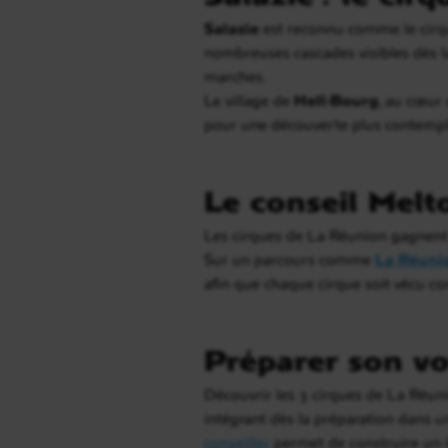
Salazie
est reconnu comme le cirqu
nombreuses cascades visibles dès la
marches.
Le village de
Hell-Bourg
, au cœur 
pour une découverte plus contemplati
Le conseil Melt
Les cirques de La Réunion gagnent à 
Sur un parcours comme
La Réuni
afin que chaque cirque soit vécu co
Préparer son vo
Découvrir les 3 cirques de La Réunio
intégrant dès la préparation dans u
conseiller
permet de construire un it