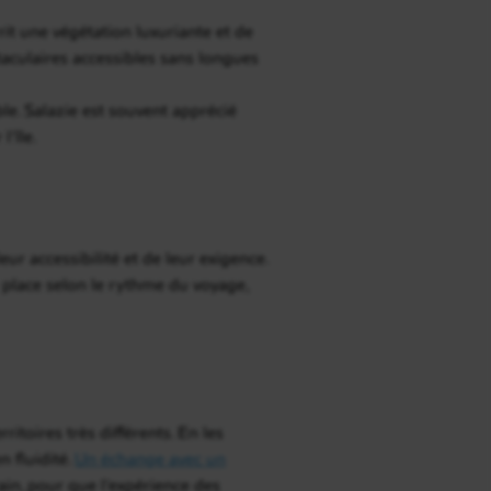
t une végétation luxuriante et de
taculaires accessibles sans longues
le. Salazie est souvent apprécié
l’île.
ur accessibilité et de leur exigence.
r place selon le rythme du voyage,
itoires très différents. En les
 fluidité.
Un échange avec un
rain, pour que l’expérience des