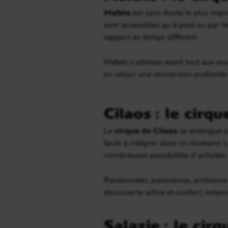
Mafate
est sans doute le plus impre
sont accessibles qu’à pied ou par h
rapport au temps différent.
Mafate s’adresse avant tout aux voy
en retour une immersion profonde d
Cilaos : le cirqu
Le
cirque de Cilaos
se distingue pa
facile à intégrer dans un itinéraire.
nombreuses possibilités d’activités.
Randonnées, panoramas, ambiance de
découverte active et confort, nota
Salazie : le cir