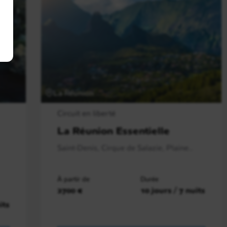
La Réunion
Circuit en liberté
La Réunion Essentielle
Saint-Denis, Cirque de Salazie, Plaine..
À partir de
Durée
2700 €
10 jours / 7 nuits
its