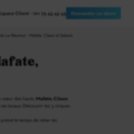
Espace Client
01 73 43 43 43
Demander un devis
de La Réunion : Mafate, Cilaos et Salazie
afate,
u cœur des hauts,
Mafate, Cilaos
vie locaux. Découvrir les 3 cirques
n prend le temps de relier les