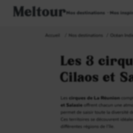
Meltour
Nos destinations
Nos inspi
Accueil
Nos destinations
Océan Indi
Les 3 cirq
Cilaos et S
Les
cirques de La Réunion
compte
et Salazie
offrent chacun une atmosp
permet de saisir toute la diversité d
Ces territoires se découvrent idéa
différentes régions de l’île.