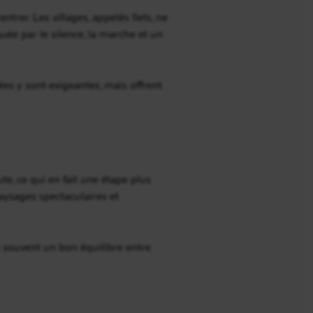
rer. Les villages, appelés îlets, ne
ée par le silence, la marche et un
es y sont exigeantes, mais offrent
ute, ce qui en fait une étape plus
paysages spectaculaires et
 souvent un bon équilibre entre