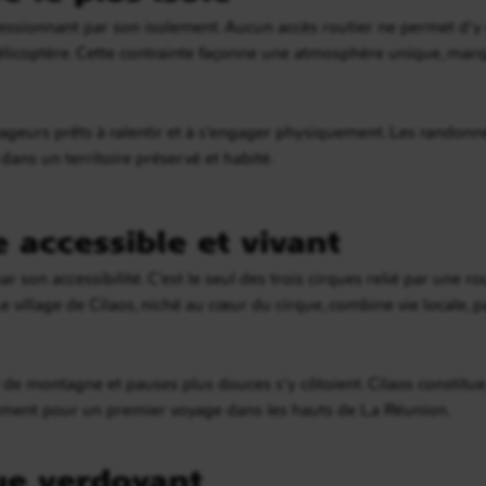
ssionnant par son isolement. Aucun accès routier ne permet d’y ent
élicoptère. Cette contrainte façonne une atmosphère unique, marqu
ageurs prêts à ralentir et à s’engager physiquement. Les randonné
ans un territoire préservé et habité.
e accessible et vivant
r son accessibilité. C’est le seul des trois cirques relié par une ro
 Le village de Cilaos, niché au cœur du cirque, combine vie locale, 
 montagne et pauses plus douces s’y côtoient. Cilaos constitue
mment pour un premier voyage dans les hauts de La Réunion.
que verdoyant