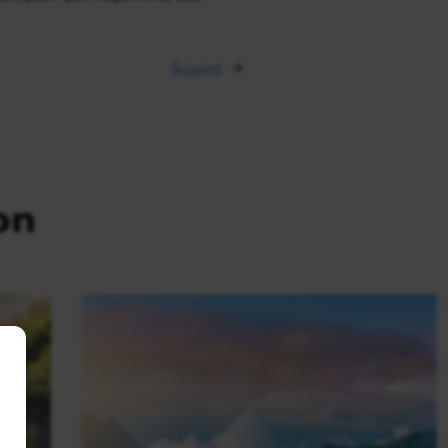
Suivant
→
on