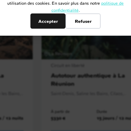
utilisation des cookies. En savoir plus dans notre
politique de
confidentialité
.
Accepter
Refuser
La Réunion
Circuit en liberté
La
Autotour authentique à La
Réunion
les Bains,..
Saint-Denis, Saline les Bains, Cilaos,..
À partir de
Durée
s / 12 nuits
5330 €
15 jours / 12 nu