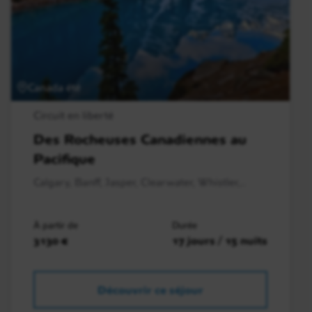
Canada été
Circuit en liberté
Des Rocheuses Canadiennes au
Pacifique
Calgary, Banff, Jasper, Clearwater, Whistler,..
À partir de
Durée
3130 €
17 jours / 15 nuits
Découvrir ce séjour