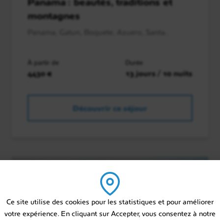
Panama : beautés, traditions et
montagnes
Panama, Gatun, Boquete, Azuero, Santa..
À partir de
Durée
4430 €
13 jours / 10 nuits
Découvrir ce séjour
Ce site utilise des cookies pour les statistiques et pour améliorer
votre expérience. En cliquant sur Accepter, vous consentez à notre