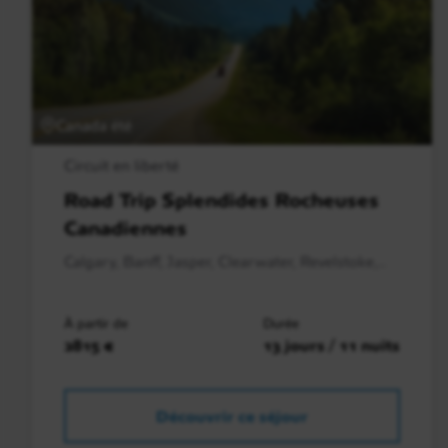
Canada été
Circuit en liberté
Road Trip Splendides Rocheuses
Canadiennes
Calgary, Banff, Jasper, Clearwater, Revelstoke,..
À partir de
Durée
2815 €
13 jours / 11 nuits
Découvrir ce séjour