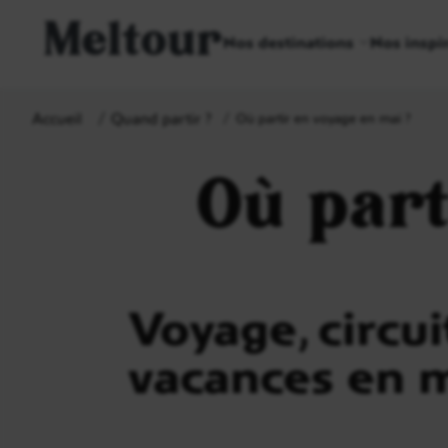
Meltour
Nos destinations
Nos inspi
Accueil
Quand partir ?
Où partir en voyage en mai ?
Où part
Voyage, circuit
vacances en 