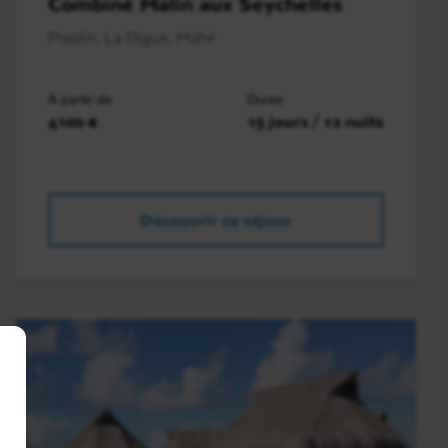
Combiné Malin aux Seychelles
Praslin, La Digue, Mahé
À partir de
Durée
4100 €
15 jours / 12 nuits
Découvrir ce séjour