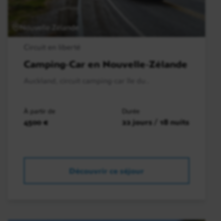
Nouvelle-Zélande
Circuit en liberté
Camping-Car en Nouvelle-Zélande
Auckland, circuit camping-car île du..
À partir de
Durée
4500 €
22 jours / 18 nuits
Découvrir ce séjour