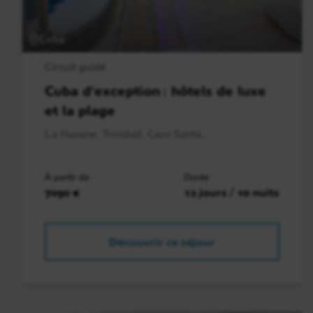
Cuba
Circuit guidé
Cuba d’exception : hôtels de luxe
et la plage
La Havane, Trinidad, Cayo Santa..
À partir de
Durée
7090 €
12 jours / 10 nuits
Découvrir ce séjour