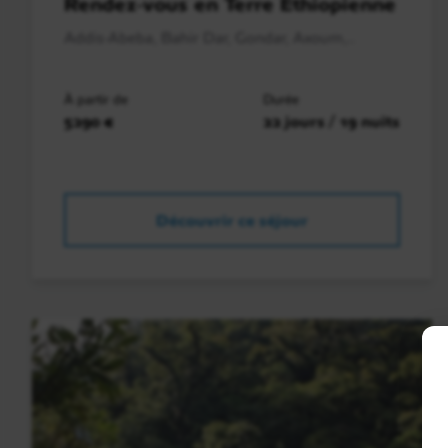
Rendez-vous en Terre Ethiopienne
Addis-Abeba, Bahir Dar, Gondar, Axoum,..
À partir de
Durée
5290 €
22 jours / 19 nuits
Découvrir ce séjour