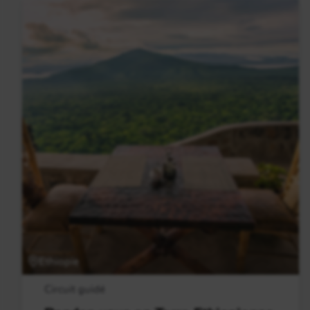
Ethiopie
Circuit guidé