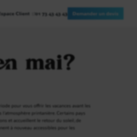
Espace Client
01 73 43 43 43
Demander un devis
 en mai?
riode pour vous offrir les vacances avant les
s l'atmosphère printanière. Certains pays
ns et accueillent le retour du soleil, de
ent à nouveau accessibles pour les