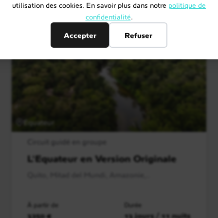
utilisation des cookies. En savoir plus dans notre
politique de
confidentialité
.
Accepter
Refuser
Equateur
Circuit guidé en groupe
L'Equateur en Version Originale
Quito, Mitad del Mundi, Amazonie,..
À partir de
Durée
3250 €
13 jours / 11 nuits