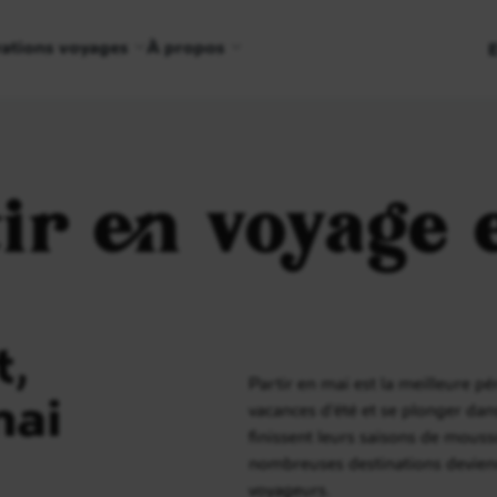
rations voyages
À propos
ir en voyage
,
Partir en mai est la meilleure pé
mai
vacances d’été et se plonger dan
finissent leurs saisons de mousso
nombreuses destinations devienn
voyageurs.