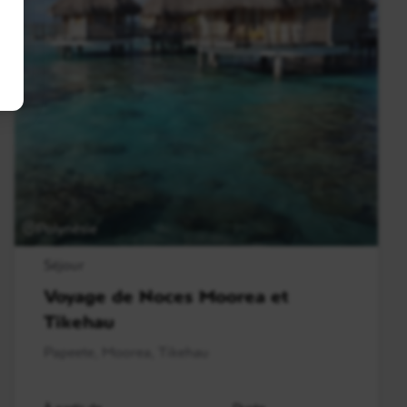
Polynésie
Séjour
Voyage de Noces Moorea et
Tikehau
Papeete, Moorea, Tikehau