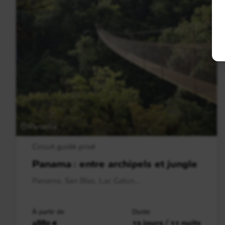
Panama
Circuit guidé privé
Panama : entre archipels et jungle
Panama, San Blas, Lac Gatun,..
À partir de
Durée
4880 €
13 jours / 11 nuits