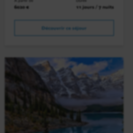
À partir de
Durée
6020 €
11 jours / 7 nuits
Découvrir ce séjour