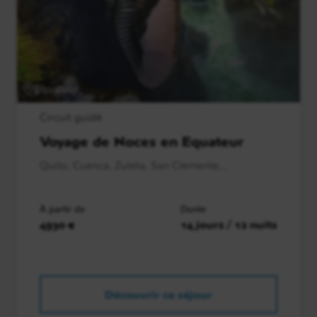
Equateur
Circuit guidé
Voyage de Noces en Equateur
Quito, Cuenca, Zuleta, San Clemente,..
À partir de
Durée
4930 €
14 jours / 12 nuits
Découvrir ce séjour