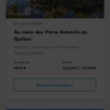
Canada été
Circuit en liberté
Au cœur des Parcs Naturels du
Québec
Montréal, Saint-Maurice, Pointe-Taillon,
Saguenay, Grands..
À partir de
Durée
2910 €
14 jours / 13 nuits
Découvrir ce séjour