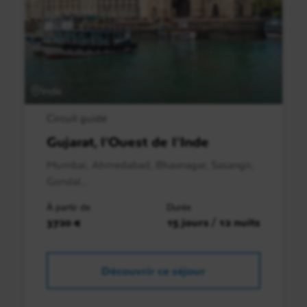
Inde
Circuit guidé
Gujarat, l'Ouest de l'Inde
Mumbai, Ahmedabad, Bhavnagar, Sasangir,
Gondal,..
À partir de
Durée
3720 €
15 jours / 12 nuits
Découvrir ce séjour