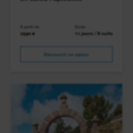
À partir de
Durée
2590 €
11 jours / 8 nuits
Découvrir ce séjour