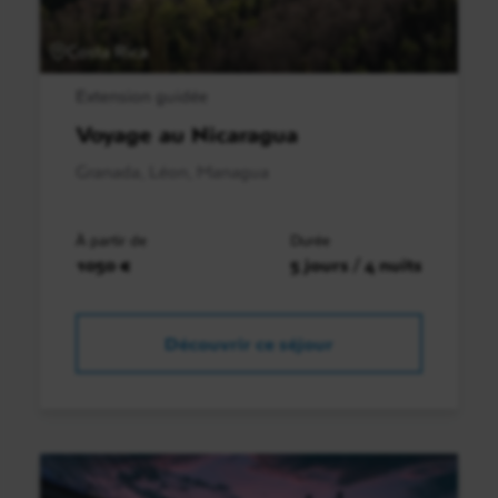
Costa Rica
Extension guidée
Voyage au Nicaragua
Granada, Léon, Managua
À partir de
Durée
1050 €
5 jours / 4 nuits
Découvrir ce séjour