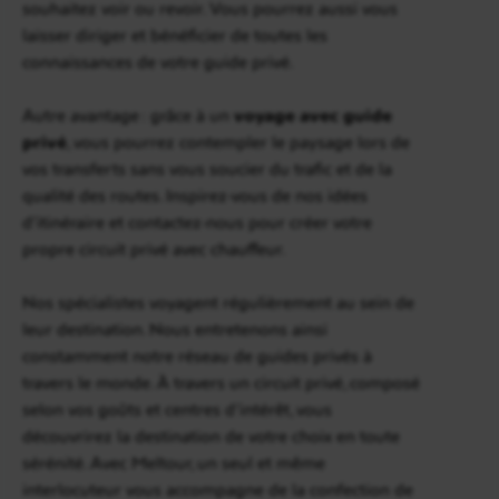
souhaitez voir ou revoir. Vous pourrez aussi vous
laisser diriger et bénéficier de toutes les
connaissances de votre guide privé.
Autre avantage : grâce à un
voyage avec guide
privé
, vous pourrez contempler le paysage lors de
vos transferts sans vous soucier du trafic et de la
qualité des routes. Inspirez-vous de nos idées
d’itinéraire et contactez-nous pour créer votre
propre circuit privé avec chauffeur.
Nos spécialistes voyagent régulièrement au sein de
leur destination. Nous entretenons ainsi
constamment notre réseau de guides privés à
travers le monde. À travers un circuit privé, composé
selon vos goûts et centres d’intérêt, vous
découvrirez la destination de votre choix en toute
sérénité. Avec Meltour, un seul et même
interlocuteur vous accompagne de la confection de