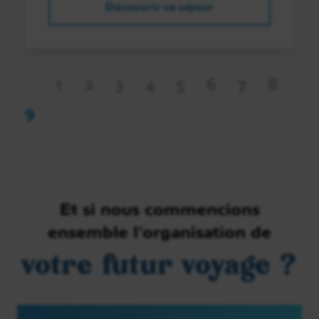
Découvrir ce séjour
1
2
3
4
5
6
7
8
9
Et si nous commencions
ensemble l’organisation de
votre futur voyage ?