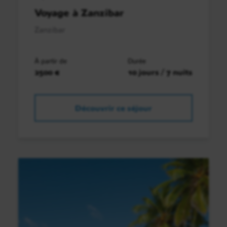
Voyage à Zanzibar
Zanzibar
À partir de
Durée
2500 €
10 jours / 7 nuits
Découvrir ce séjour