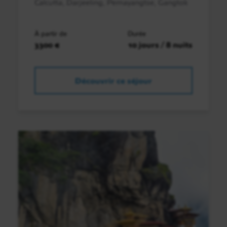
Calcutta, Darjeeling, Pemayangtse, Gangtok
À partir de
Durée
3300 €
10 jours / 8 nuits
Découvrir ce séjour