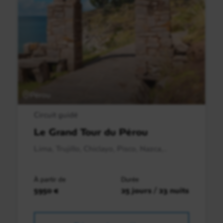
Pérou
Circuit guidé
Le Grand Tour du Pérou
Lima, Trujillo, Chiclayo, Pisco, Nazca,..
À partir de
Durée
5950 €
25 jours / 23 nuits