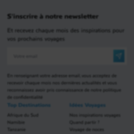
S'inscrire à notre newsletter
Et recevez chaque mois des inspirations pour
vos prochains voyages
En renseignant votre adresse email, vous acceptez de
recevoir chaque mois nos dernières actualités et vous
reconnaissez avoir pris connaissance de notre politique
de confidentialité
Top Destinations
Idées Voyages
Afrique du Sud
Nos inspirations voyages
Namibie
Quand partir ?
Tanzanie
Voyage de noces