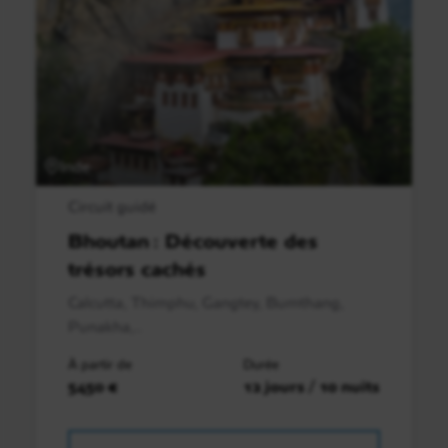
Inde
Circuit guidé
Bhoutan : Découverte des
trésors cachés
Calcutta, Thimphu, Gangtey, Bumthang,
Punakha,..
À partir de
Durée
5450 €
12 jours / 10 nuits