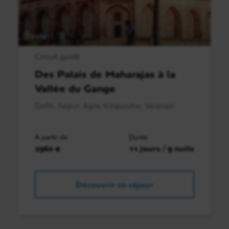
Inde
Circuit guidé
Des Palais de Maharajas à la
Vallée du Gange
Delhi, Jaipur, Agra, Khajuraho, Varanasi
À partir de
Durée
2960 €
11 jours / 9 nuits
Découvrir ce séjour