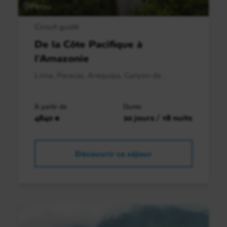
Pérou
Circuit guidé
De la Côte Pacifique à
l'Amazonie
Lima, Paracas, Arequipa, Canyon de..
À partir de
Durée
4840 €
20 jours / 18 nuits
Découvrir ce séjour