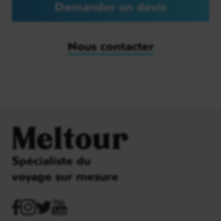
Demander un devis
Nous contacter
Meltour
Spécialiste du
voyage sur mesure