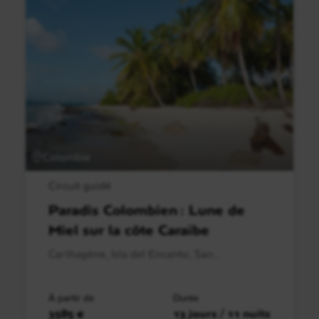
Colombie
Circuit guidé
Paradis Colombien : Lune de
Miel sur la côte Caraïbe
Carthagène, Isla del Encanto, San..
À partir de
Durée
3585 €
13 jours / 11 nuits