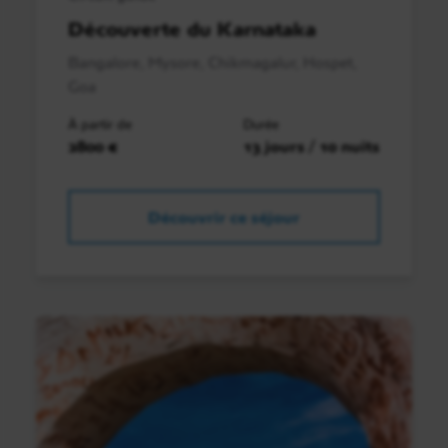
Découverte du Karnataka
Bangalore, Mysore, Chikmagalur, Hospet,
Goa
À partir de
Durée
2800 €
13 jours / 10 nuits
Découvrir ce séjour