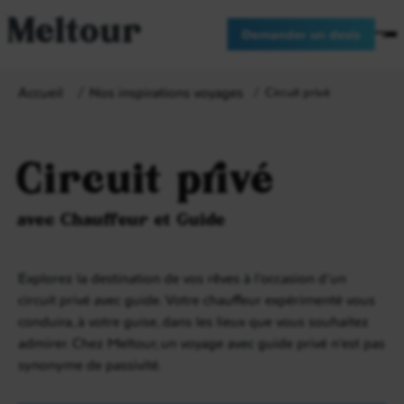
Meltour
Demander un devis
Accueil
Nos inspirations voyages
Circuit privé
Circuit privé
avec Chauffeur et Guide
Explorez la destination de vos rêves à l’occasion d’un
circuit privé avec guide. Votre chauffeur expérimenté vous
conduira, à votre guise, dans les lieux que vous souhaitez
admirer. Chez Meltour, un voyage avec guide privé n’est pas
synonyme de passivité.