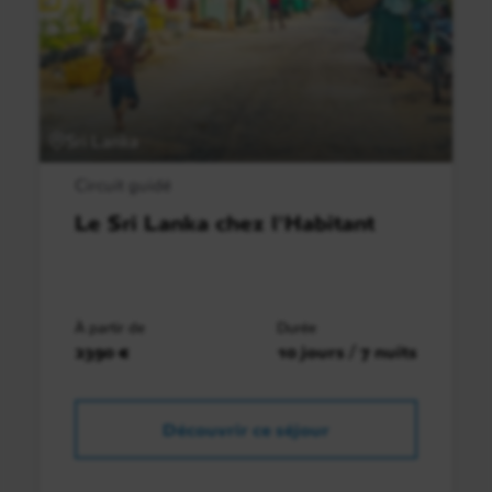
Sri Lanka
Circuit guidé
Le Sri Lanka chez l'Habitant
À partir de
Durée
2390 €
10 jours / 7 nuits
Découvrir ce séjour