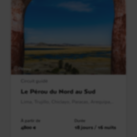
Pérou
Circuit guidé
Le Pérou du Nord au Sud
Lima, Trujillo, Chiclayo, Paracas, Arequipa,..
À partir de
Durée
4800 €
18 jours / 16 nuits