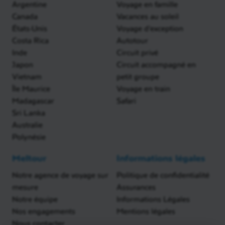
Argentine
Voyage en famille
Canada
Vacances au soleil
États-Unis
Voyage d'exception
Costa Rica
Autotour
Inde
Circuit privé
Japon
Circuit accompagné en
Vietnam
petit groupe
Île Maurice
Voyage en train
Madagascar
Safari
Sri Lanka
Australie
Polynésie
Meltour
Informations légales
Notre agence de voyage sur
Politique de confidentialité
mesure
Assurances
Notre équipe
Informations Légales
Nos engagements
Mentions légales
Nous contacter