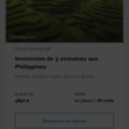
Philippines
Circuit semi-guidé
Immersion de 3 semaines aux
Philippines
Manille, Siargao, Vigan, Banaue, Bohol,..
À partir de
Durée
4850 €
21 jours / 18 nuits
Découvrir ce séjour