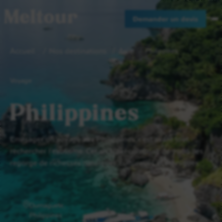
Meltour
Demander un devis
Accueil
Nos destinations
Asie
Philippines
Voyage
Philippines
Envisager un voyage aux Philippines, c’est avant tout
rechercher l’exotisme. Cet archipel composé de 7000 îles
regorge de richesses naturelles, culturelles et ethniques.
Dumaguete,
Philippines