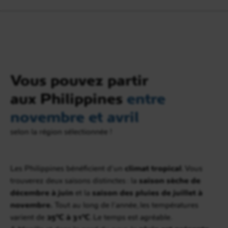
Vous pouvez partir
aux Philippines
entre
novembre et avril
selon la région sélectionnée !
Les Philippines bénéficient d’un
climat tropical
. Vous
trouverez deux saisons distinctes : la
saison sèche de
décembre à juin
et la
saison des pluies de juillet à
novembre.
Tout au long de l’année, les températures
varient de
25°C à 31°C
. Le temps est agréable.