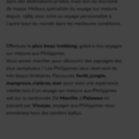
dans des destinations prisées, mais loin du tourisme
de masse. Meltour, spécialiste du voyage sur mesure
depuis 1989, vous initie au voyage personnalisé à
l’autre bout du monde dans les meilleures conditions.
Effectuez le
plus beau trekking,
grâce à nos voyages
sur mesure aux Philippines
Vous aimez marcher pour découvrir des paysages des
plus somptueux ? Les Philippines vous réservent de
très beaux itinéraires. Parcourez,
forêt, jungle,
mangrove, rizières, mer
pour vivre une expérience
inédite lors d’un voyage sur mesure aux Philippines
axé sur la randonnée. De
Manille
à
Palawan
en
passant par
Visayas
, voyager aux Philippines vous
emmènera hors des sentiers battus.