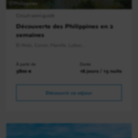
Philippines
Circuit semi-guidé
Découverte des Philippines en 2
semaines
El Nido, Coron, Manille, Loboc,..
À partir de
Durée
3800 €
16 jours / 13 nuits
Découvrir ce séjour