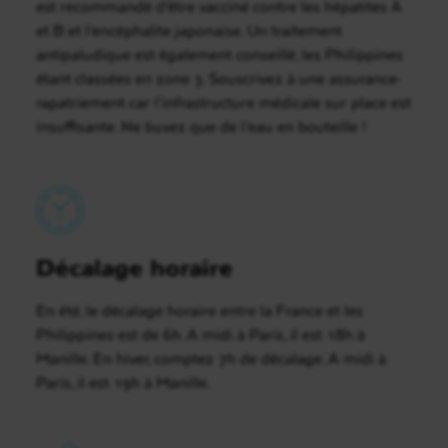
est recommandé d’être vacciné contre les hépatites A
et B et l’encéphalite japonaise. Un traitement
antipaludique est également conseillé, les Philippines
étant classées en zone 3. Souscrivez à une assurance-
rapatriement car l’infrastructure médicale sur place est
insuffisante. Ne buvez que de l’eau en bouteille !
Décalage horaire
En été, le décalage horaire entre la France et les
Philippines est de 6h. A midi à Paris, il est 18h à
Manille. En hiver, comptez 7h de décalage. A midi à
Paris, il est 19h à Manille.