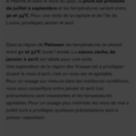
A Manille et dans le nord du pays, la
pluie est présente
de juillet à septembre
et les températures varient entre
30 et 34°C
. Pour une visite de la capitale et de l’île de
Luzon, privilégiez janvier et avril.
Dans la région de
Palawan
, les températures se situent
entre
31 et 32°C
toute l’année. La
saison sèche, de
janvier à avril
, est idéale pour une visite.
Une exploration de la région des Visayas est à privilégier
durant le mois d’avril, c’est un mois sec et agréable.
Pour un voyage sur mesure dans les meilleures conditions,
nous vous conseillons entre janvier et avril. Les
précipitations sont inexistantes et les températures
agréables. Pour un voyage plus intimiste, les mois de mai à
juillet sont à privilégier, quelques précipitations sont à
prévoir cependant.