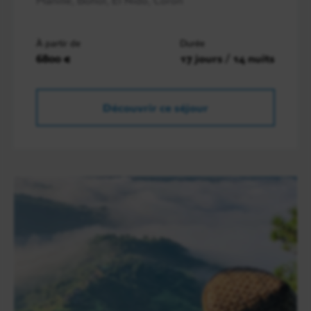
À partir de
Durée
6800 €
17 jours / 14 nuits
Découvrir ce séjour