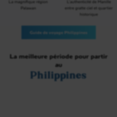
La magnifique région
L’authenticité de Manille
Palawan
entre gratte ciel et quartier
historique
Guide de voyage Philippines
La meilleure période pour partir
au
Philippines