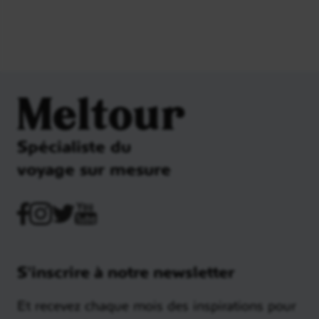
Meltour
Spécialiste du
voyage sur mesure
S'inscrire à notre newsletter
Et recevez chaque mois des inspirations pour