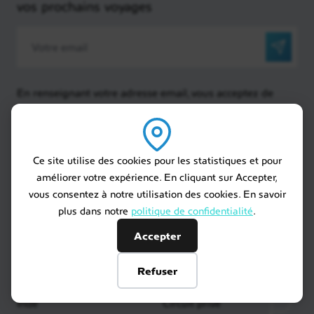
vos prochains voyages
En renseignant votre adresse email, vous acceptez de
recevoir chaque mois nos dernières actualités et vous
reconnaissez avoir pris connaissance de notre politique
de confidentialité
Top Destinations
Idées Voyages
Ce site utilise des cookies pour les statistiques et pour
améliorer votre expérience. En cliquant sur Accepter,
Afrique du Sud
Nos inspirations voyages
vous consentez à notre utilisation des cookies. En savoir
Namibie
Quand partir ?
plus dans notre
politique de confidentialité
.
Tanzanie
Voyage de noces
Argentine
Voyage en famille
Accepter
Canada
Vacances au soleil
États-Unis
Voyage d'exception
Refuser
Costa Rica
Autotour
Inde
Circuit privé