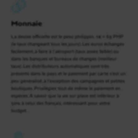
Monnaie
La devise officielle est le peso philippin. 1€ = 69 PHP
(le taux changeant tous les jours). Les euros échangés
facilement, à faire à l’aéroport (taux assez faible) ou
dans les banques et bureaux de changes (meilleur
taux). Les distributeurs automatiques sont très
présents dans le pays et le paiement par carte s’est un
peu généralisé, à l’exception des campagnes et petites
boutiques. Privilégiez tout de même le paiement en
espèces. A savoir que la vie sur place est inférieur à
50% à celui des français, intéressant pour votre
budget.