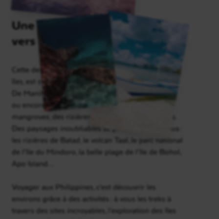
Une destination qui emmène
vers d'autres horizons
Cette destination de charme composée de 7000
îles, est synonyme d’exotisme et de dépaysement.
De Manille en passant par El Nido, Cebu, Banaue
ou encore Sagada, vous parcourerez des
mangroves, des rizières, des jungles et des forêts.
Des paysages inoubliables se présenteront à vous :
les rizières de Batad, le volcan Taal, le parc national
de l’île du Mindoro, la belle plage de l’île de Bohol,
Apo Island…
Voyager aux Philippines, c’est découvrir les
environs grâce à des activités : à vous les treks à
travers des sites incroyables, l’exploration des îles