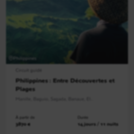
Philippines
Circuit guidé
Philippines : Entre Découvertes et
Plages
Manille, Baguio, Sagada, Banaue, El..
À partir de
Durée
3870 €
14 jours / 11 nuits