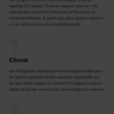
tagalog) et l’anglais. D’autres langues (plus de 170)
sont parlées comme le Cantonais, le Mandarin ou
encore le Hokkien. A savoir que dans chaque région il
y a au moins un ou deux dialectes parlés.
Climat
Les Philippines arborent un climat tropical idéal pour
les sports nautiques et des vacances reposantes sur
les plus belles plages du monde. Privilégiez la saison
sèche, de janvier à avril, pour votre voyage sur mesure.