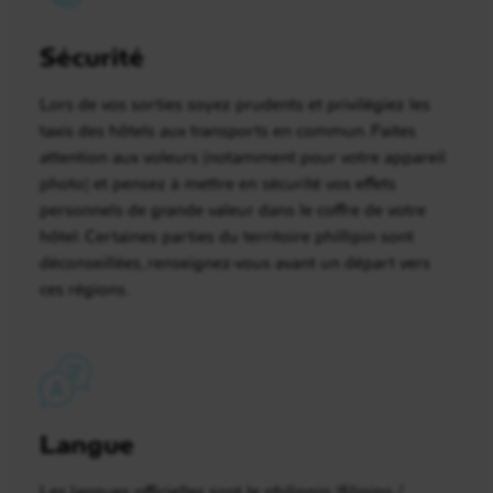
Sécurité
Lors de vos sorties soyez prudents et privilégiez les
taxis des hôtels aux transports en commun. Faites
attention aux voleurs (notamment pour votre appareil
photo) et pensez à mettre en sécurité vos effets
personnels de grande valeur dans le coffre de votre
hôtel. Certaines parties du territoire phillipin sont
déconseillées, renseignez-vous avant un départ vers
ces régions.
Langue
Les langues officielles sont le philippin (filipino /