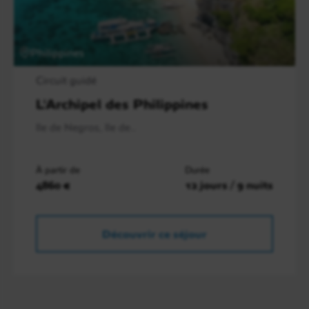
Philippines
Circuit guidé
L'Archipel des Philippines
Ile de Negros, Ile de..
À partir de
Durée
4860 €
12 jours / 9 nuits
Découvrir ce séjour