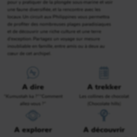
pour y pratiquer de la plongée sous-marine et voir
une faune diversifiée, et la rencontre avec les
locaux. Un circuit aux Philippines vous permettra
de profiter des nombreuses plages paradisiaques
et de découvrir une riche culture et une terre
d’exception. Partagez un voyage sur mesure
inoubliable en famille, entre amis ou à deux au
cœur de cet archipel.
A dire
A trekker
“Kumustah ka ?” “Comment
Les collines de chocolat
allez-vous ?”
(Chocolate hills)
A explorer
A découvrir