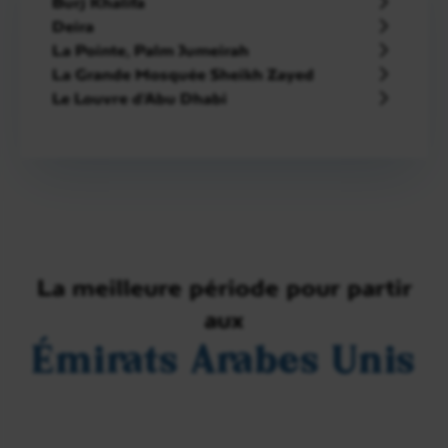
Burj Khalifa
Deira
La Pointe, Palm Jumeirah
La Grande Mosquée Sheikh Zayed
Le Louvre d'Abu Dhabi
La meilleure période pour partir
aux
Émirats Arabes Unis