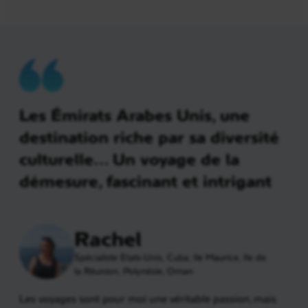
Les Émirats Arabes Unis, une
destination riche par sa diversité
culturelle… Un voyage de la
démesure, fascinant et intrigant
Rachel
Spécialiste Etats-Unis, Cuba, Ile Maurice, Ile de
la Réunion, Polynésie, Oman
Les voyages sont pour moi une véritable passion, mais