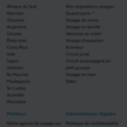
Afrique du Sud
Nos inspirations voyages
Namibie
Quand partir ?
Tanzanie
Voyage de noces
Argentine
Voyage en famille
Canada
Vacances au soleil
États-Unis
Voyage d'exception
Costa Rica
Autotour
Inde
Circuit privé
Japon
Circuit accompagné en
Vietnam
petit groupe
Île Maurice
Voyage en train
Madagascar
Safari
Sri Lanka
Australie
Polynésie
Meltour
Informations légales
Notre agence de voyage sur
Politique de confidentialité