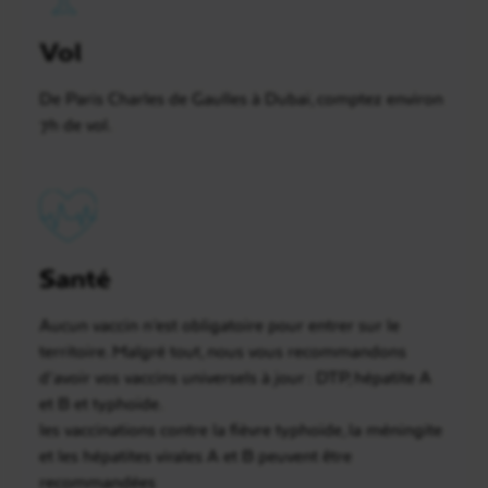
Vol
De Paris Charles de Gaulles à Dubaï, comptez environ
7h de vol.
Santé
Aucun vaccin n’est obligatoire pour entrer sur le
territoire. Malgré tout, nous vous recommandons
d’avoir vos vaccins universels à jour : DTP, hépatite A
et B et typhoïde.
les vaccinations contre la fièvre typhoïde, la méningite
et les hépatites virales A et B peuvent être
recommandées