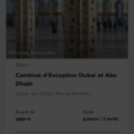
Émirats Arabes Unis
Séjour
Combiné d’Exception Dubaï et Abu
Dhabi
Dubaï, Abu Dhabi, Warner Brothers..
À partir de
Durée
3950 €
9 jours / 7 nuits