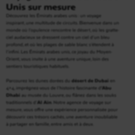
Unis sur mesure
Découvrez les Émirats arabes unis : un voyage
inspirant, une multitude de circuits. Bienvenue dans un
monde où l’opulence rencontre le désert, où les gratte-
ciel audacieux se dressent contre un ciel d’un bleu
profond, et où les plages de sable blanc s’étendent à
l’infini. Les Émirats arabes unis, ce joyau du Moyen-
Orient, vous invite à une aventure unique, loin des
sentiers touristiques habituels.
Parcourez les dunes dorées du
désert de Dubaï
en
4×4, imprégnez-vous de l’histoire fascinante d
’Abu
Dhabi
au musée du Louvre, ou flânez dans les souks
traditionnels d’
Al Ain
. Notre agence de voyage sur
mesure, vous offre une expérience personnalisée pour
découvrir ces trésors cachés, une aventure inoubliable
à partager en famille, entre amis et à deux.