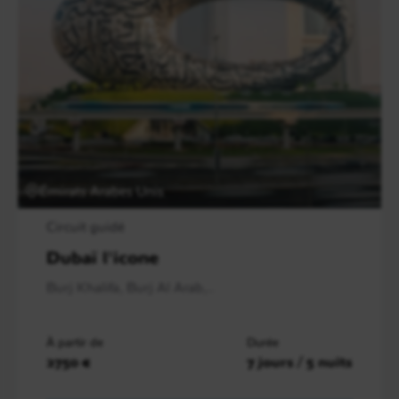
Émirats Arabes Unis
Circuit guidé
Dubaï l'icone
Burj Khalifa, Burj Al Arab,..
À partir de
Durée
2750 €
7 jours / 5 nuits