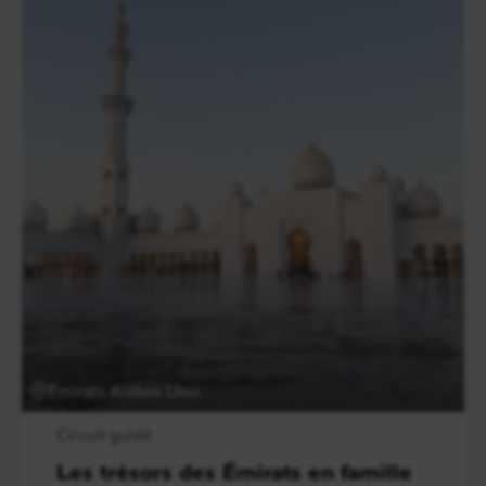
Émirats Arabes Unis
Circuit guidé
Les trésors des Émirats en famille