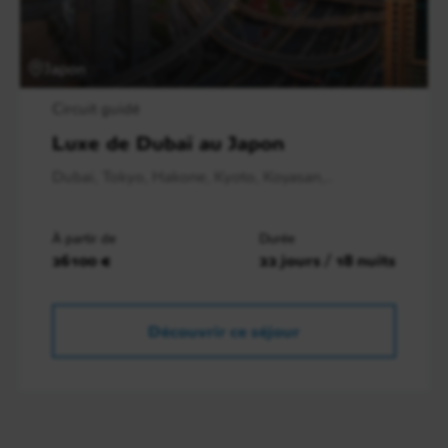
Japon
Circuit guidé
Luxe de Dubaï au Japon
Dubai, Tokyo, Hakone, Kyoto, Koyasan,..
À partir de
Durée
26100 €
22 jours / 18 nuits
Découvrir ce séjour