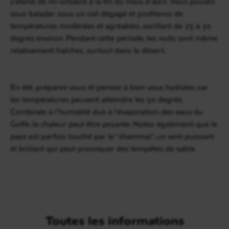
s’étend de mi-octobre à la fin du mois d’avril. Vous pouvez
vous balader sous un ciel dégagé et profiterez de
températures modérées et agréables, oscillant de 25 à 30
degrés environ. Pendant cette période, les nuits sont même
relativement fraîches, surtout dans le désert.
En été, préparez-vous et pensez à bien vous hydrater, car
les températures peuvent atteindre les 50 degrés.
Combinée à l’humidité due à l’évaporation des eaux du
Golfe, la chaleur peut être pesante. Notez également que le
pays est parfois touché par le “shammal”, un vent puissant
et brûlant qui peut provoquer des tempêtes de sable.
Toutes les informations