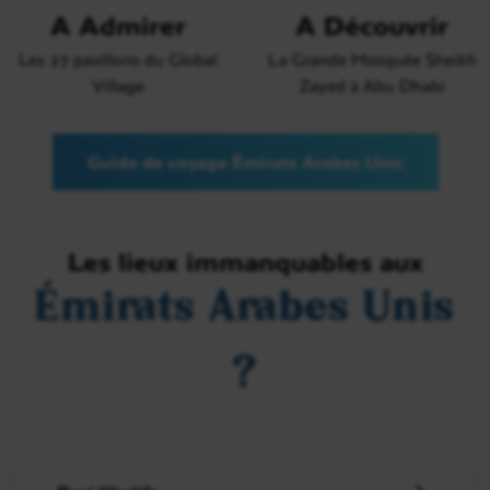
A Admirer
A Découvrir
Les 27 pavillons du Global
La Grande Mosquée Sheikh
Village
Zayed à Abu Dhabi
Guide de voyage Émirats Arabes Unis
Les lieux immanquables aux
Émirats Arabes Unis
?