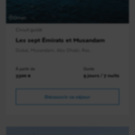
Oman
Circuit guidé
Les sept Émirats et Musandam
Dubaï, Musandam, Abu Dhabi, Ras..
À partir de
Durée
3300 €
9 jours / 7 nuits
Découvrir ce séjour