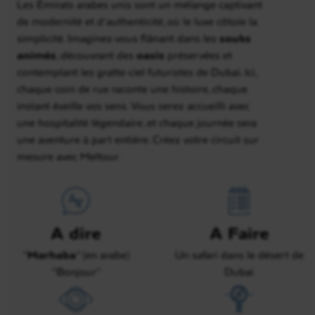
Les Émirats arabes unis sont un mélange captivant
de modernité et d’authenticité, où le luxe côtoie la
simplicité. Imaginez-vous flânant dans les
souks
animés
, découvrant des
oasis
préservées et
contemplant les gratte-ciel futuristes de Dubaï. Ici,
chaque coin de rue raconte une histoire, chaque
instant éveille vos sens. Vous serez accueilli avec
une hospitalité légendaire, et chaque journée sera
une aventure à part entière. Créez votre circuit sur
mesure avec Meltour.
A dire
A Faire
“
Marhaba
” (en arabe)
Un safari dans le désert de
“Bonjour”
Dubaï