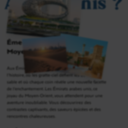
Arabes Unis ?
Émerveillement au coeur du
Moyen-Orient
Aux
É
mirats arabes unis le futur se mêle à
l’histoire, où les gratte-ciel défient les dunes de
sable et où chaque coin révèle une nouvelle facette
de l’enchantement. Les Émirats arabes unis, ce
joyau du Moyen-Orient, vous attendent pour une
aventure inoubliable. Vous découvrirez des
contrastes captivants, des saveurs épicées et des
rencontres chaleureuses.