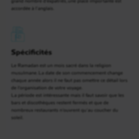
grand nombre d’expatriés, une place importante est
accordée à l’anglais.
Spécificités
Le Ramadan est un mois sacré dans la religion
musulmane. La date de son commencement change
chaque année alors il ne faut pas omettre ce détail lors
de l’organisation de votre voyage.
La période est intéressante mais il faut savoir que les
bars et discothèques restent fermés et que de
nombreux restaurants n’ouvrent qu’au coucher du
soleil.