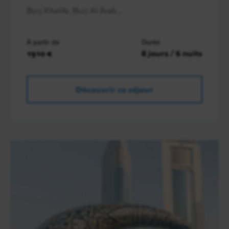
Burj Khalifa, Burj Al Arab,..
À partir de
Durée
1910 €
8 jours / 6 nuits
Découvrir ce séjour