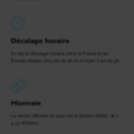
Décalage horaire
En été, le décalage horaire entre la France et les
Émirats Arabes Unis est de 2h et en hiver il est de 3h.
Monnaie
La devise officielle du pays est le dirham (AED). 1€ =
4,33 dirhams.