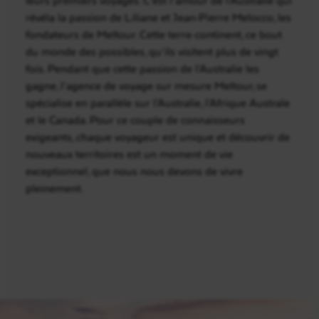
révéla la passion de Liliane et Jean-Pierre Melocco, les
fondateurs de Meltour. Cette terre-continent, ce bout
du monde des possibles, qu’ils visitent plus de vingt
fois. Pendant que cette passion de l’Australie les
gagne, l’agence de voyage sur mesure Meltour, se
spécialise en parallèle sur l’Australie, l’Afrique Australe
et le Canada. Pour ce couple de connaisseurs
exigeants, chaque voyageur est unique et découvrir de
nouveaux territoires est un moment de vie
exceptionnel, que nous nous devons de vivre
pleinement.