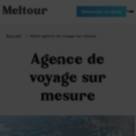
Meltour
Demander un devis
Accueil
Notre agence de voyage sur mesure
Agence de
voyage sur
mesure