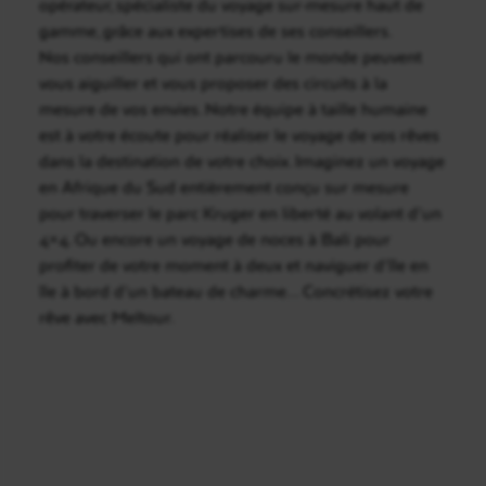
opérateur, spécialiste du voyage sur-mesure haut de
gamme, grâce aux expertises de ses conseillers.
Nos conseillers qui ont parcouru le monde peuvent
vous aiguiller et vous proposer des circuits à la
mesure de vos envies. Notre équipe à taille humaine
est à votre écoute pour réaliser le voyage de vos rêves
dans la destination de votre choix. Imaginez un voyage
en Afrique du Sud entièrement conçu sur mesure
pour traverser le parc Kruger en liberté au volant d’un
4×4. Ou encore un voyage de noces à Bali pour
profiter de votre moment à deux et naviguer d’île en
île à bord d’un bateau de charme… Concrétisez votre
rêve avec Meltour.