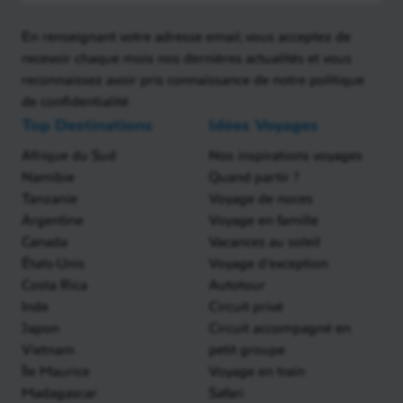
En renseignant votre adresse email, vous acceptez de
recevoir chaque mois nos dernières actualités et vous
reconnaissez avoir pris connaissance de notre politique
de confidentialité
Top Destinations
Idées Voyages
Afrique du Sud
Nos inspirations voyages
Namibie
Quand partir ?
Tanzanie
Voyage de noces
Argentine
Voyage en famille
Canada
Vacances au soleil
États-Unis
Voyage d'exception
Costa Rica
Autotour
Inde
Circuit privé
Japon
Circuit accompagné en
Vietnam
petit groupe
Île Maurice
Voyage en train
Madagascar
Safari