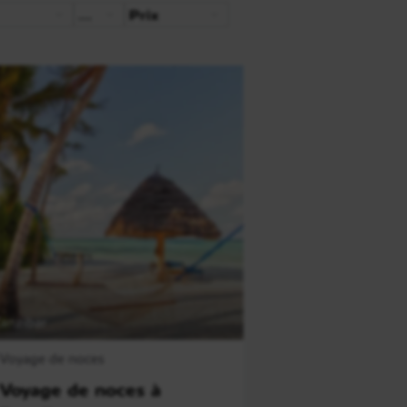
Durée
Prix
anzibar
Voyage de noces
Voyage de noces à