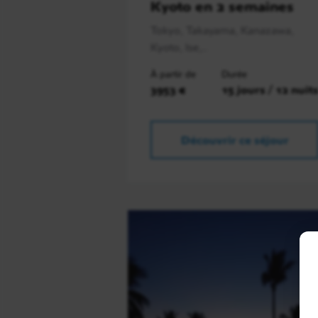
Kyoto en 2 semaines
Tokyo, Takayama, Kanazawa,
Kyoto, Ise,..
À partir de
Durée
3953 €
15 jours / 12 nuit
Découvrir ce séjour