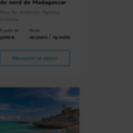
du nord de Madagascar
Nosy Be, Ambilobe, Ramena,
Ambanja,..
À partir de
Durée
3700 €
20 jours / 19 nuits
Découvrir ce séjour