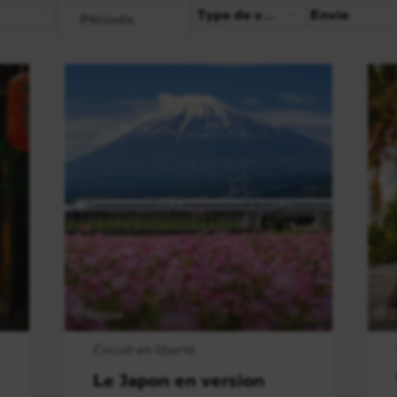
Période
Type de voyage
Envie
Période
Japon
Z
Circuit en liberté
Le Japon en version