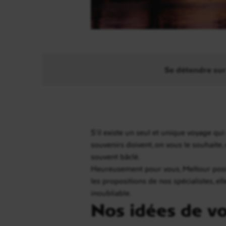
Se détendre sur
S’il existe un seul et unique voyage qui 
souvenirs doivent, on vous le souhaite,
souvent bâclé.
Heureusement pour vous, Meltour possè
les propositions de nos spécialistes,
inoubliable.
Nos idées de vo