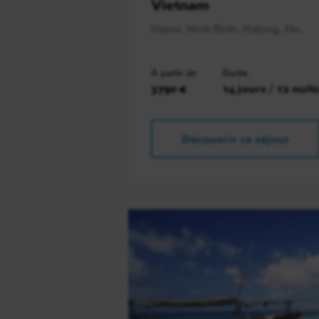
Vietnam
Hanoï, Ninh Binh, Halong, Ho..
À partir de
Durée
3790 €
14 jours / 12 nuit
Découvrir ce séjour