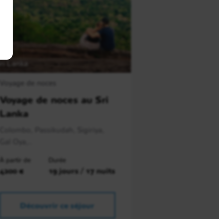
ri Lanka
Voyage de noces
Voyage de noces au Sri
Lanka
Colombo, Passikudah, Sigiriya,
Gal Oya,..
À partir de
Durée
4200 €
19 jours / 17 nuits
Découvrir ce séjour