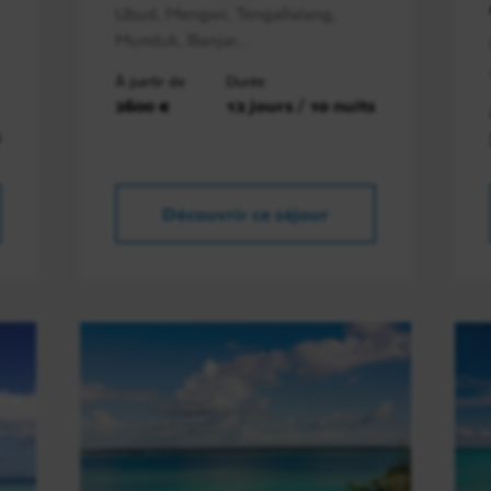
Ubud, Mengwi, Tengallalang,
Munduk, Banjar,..
À partir de
Durée
2600 €
12 jours / 10 nuits
s
Découvrir ce séjour