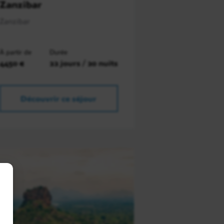
Zanzibar
Zanzibar
À partir de
Durée
4450 €
22 jours / 20 nuits
Découvrir ce séjour