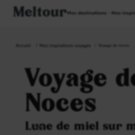
Meltour
Nos destinations
Nos inspi
Accueil
Nos inspirations voyages
Voyage de noces
Voyage d
Noces
Lune de miel sur 