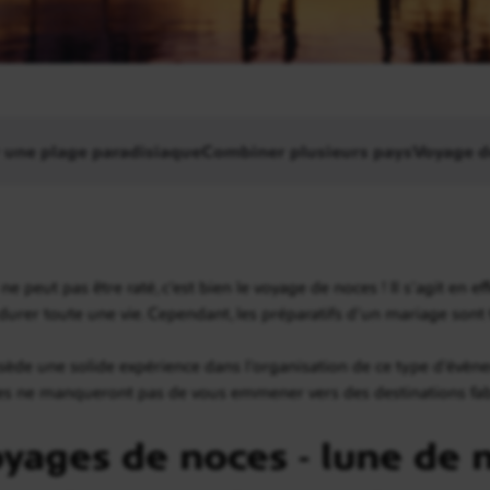
 une plage paradisiaque
Combiner plusieurs pays
Voyage d
ne peut pas être raté, c’est bien le voyage de noces ! Il s’agit en 
 durer toute une vie. Cependant, les préparatifs d’un mariage sont 
de une solide expérience dans l’organisation de ce type d’évène
 elles ne manqueront pas de vous emmener vers des destinations 
yages de noces - lune de 