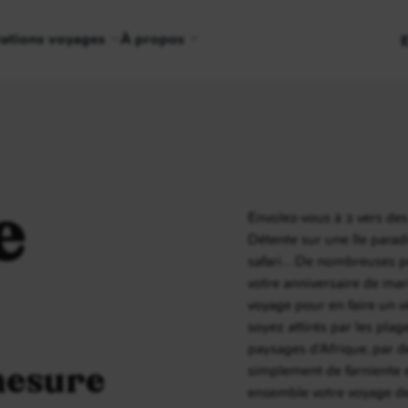
rations voyages
À propos
e
Envolez-vous à 2 vers des
Détente sur une île paradi
safari… De nombreuses pos
votre anniversaire de mar
voyage pour en faire un v
soyez attirés par les pla
paysages d’Afrique, par d
mesure
simplement de farniente e
ensemble votre voyage de