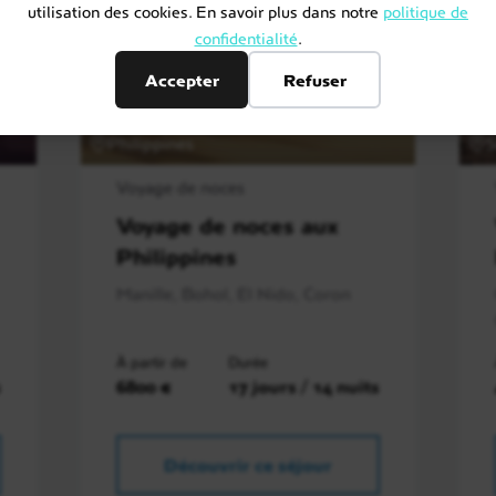
utilisation des cookies. En savoir plus dans notre
politique de
confidentialité
.
Accepter
Refuser
Philippines
S
Voyage de noces
Voyage de noces aux
Philippines
Manille, Bohol, El Nido, Coron
À partir de
Durée
s
6800 €
17 jours / 14 nuits
Découvrir ce séjour