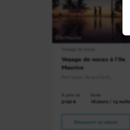
Île Maurice
Voyage de noces
Voyage de noces à l'île
Maurice
Port Louis, île aux Cerfs,..
À partir de
Durée
5130 €
16 jours / 13 nuit
Découvrir ce séjour