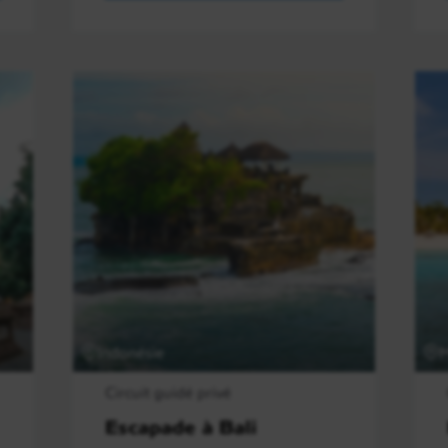
Indonésie
M
Circuit guidé privé
Escapade à Bali