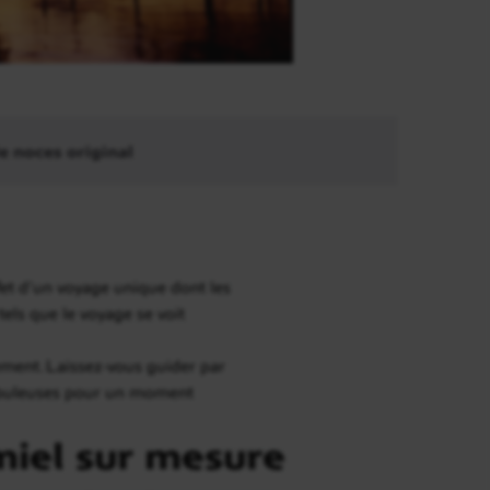
e noces original
effet d’un voyage unique dont les
tels que le voyage se voit
ment. Laissez-vous guider par
fabuleuses pour un moment
miel sur mesure