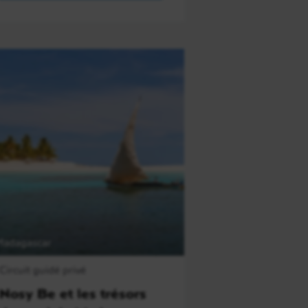
adagascar
Circuit guidé privé
Nosy Be et les trésors