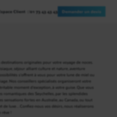
Espace Client
01 73 43 43 43
Demander un devis
 destinations originales pour votre voyage de noces.
siaque, séjour alliant culture et nature, aventure
sibilités s’offrent à vous pour votre lune de miel ou
iage. Nos conseillers spécialisés organiseront votre
éritable moment d’exception, à votre guise. Que vous
ges romantiques des Seychelles, par les splendides
es sensations fortes en Australie, au Canada, ou tout
t de luxe... Confiez-nous vos désirs, nous réaliserons
 rêve !