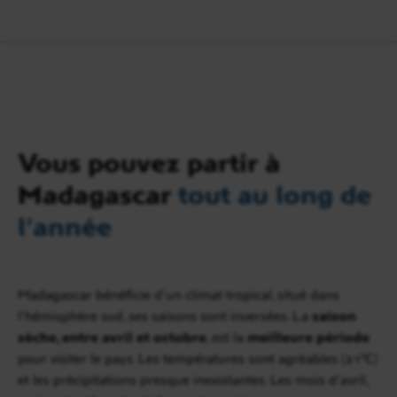
Vous pouvez partir à
Madagascar
tout au long de
l’année
Madagascar bénéficie d’un climat tropical, situé dans
l’hémisphère sud, ses saisons sont inversées. La
saison
sèche, entre avril et octobre
, est la
meilleure période
pour visiter le pays. Les températures sont agréables (21°C)
et les précipitations presque inexistantes. Les mois d’avril,