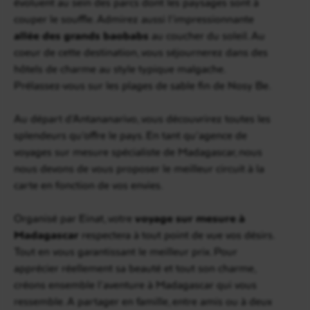
évoluent au sein des parcs dont les paysages sont à
couper le souffle. Admirez aussi l’impressionnante
allée des grands baobabs
au coucher du soleil. Au
coeur de cette destination, vous séjournerez dans des
hôtels de charme au style typique malgache.
Prélassez-vous sur les plages de sable fin de Nosy Be.
Au départ d’Antananarivo, vous découvrirez toutes les
splendeurs qu’offre le pays. En tant qu’agence de
voyages sur mesure spécialiste de Madagascar, nous
nous devons de vous proposer le meilleur circuit à la
carte en fonction de vos envies.
Organisé par Einat, votre
voyage sur mesure à
Madagascar
respectera à tout point de vue vos désirs.
Tout en vous garantissant le meilleur prix. Pour
apprécier réellement sa beauté et tout son charme,
créons ensemble l’aventure à Madagascar qui vous
ressemble. A partager en famille, entre amis ou à deux