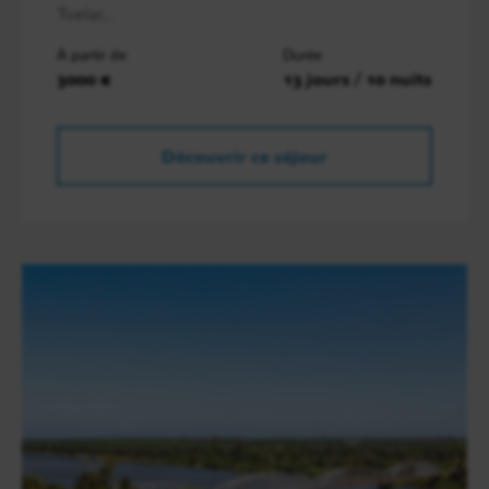
Tuelar,..
À partir de
Durée
3000 €
13 jours / 10 nuits
Découvrir ce séjour