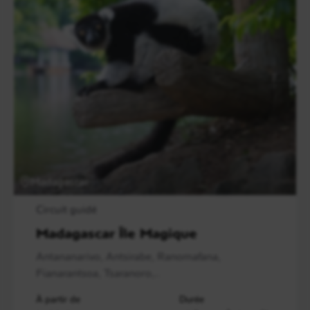
Madagascar
Circuit guidé
Madagascar Île Magique
Antananarivo, Antsirabe, Ranomafana,
Fianarantsoa, Tsaranoro,..
À partir de
Durée