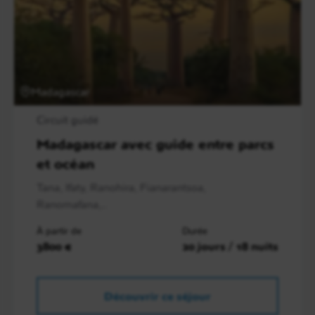
Madagascar
Circuit guidé
Madagascar avec guide entre parcs
et océan
Tana, Ifaty, Ranohira, Fianarantsoa,
Ranomafana,..
À partir de
Durée
3800 €
20 jours / 18 nuits
Découvrir ce séjour