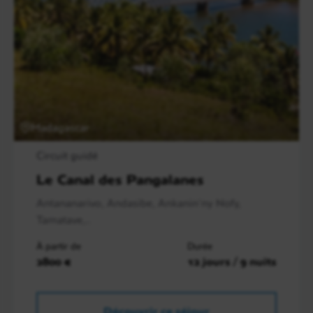
Madagascar
Circuit guidé
Le Canal des Pangalanes
Antananarivo, Andasibe, Ankanin'ny Nofy,
Tamatave,..
À partir de
Durée
2800 €
12 jours / 9 nuits
Découvrir ce séjour