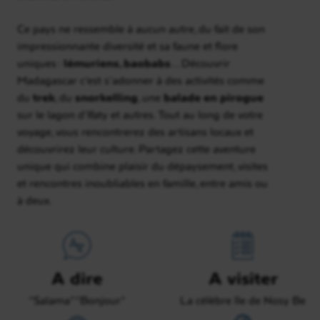
Ce pays ne ressemble à aucun autre, du fait de son
impressionnante diversité et sa faune et flore
uniques :
lémuriens, baobabs
… Découvrir
Madagascar c’est s’adonner à des activités comme
du
trek
, du
snorkelling
, une
balade en pirogue
sur le lagon d’Ifaty et autres. Tout au long de votre
voyage, vous rencontrerez des artisans locaux et
découvrirez leur culture. Partagez cette aventure
unique qui combine plaisir du dépaysement, visites
et rencontres inoubliables en famille, entre amis ou
à deux.
A dire
A visiter
“Salama” “Bonjour”
La célèbre île de Nosy Be