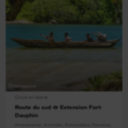
Madagascar
Circuit en liberté
Route du sud & Extension Fort-
Dauphin
Antananarivo, Antsirabe, Ranomafana, Ranohira,