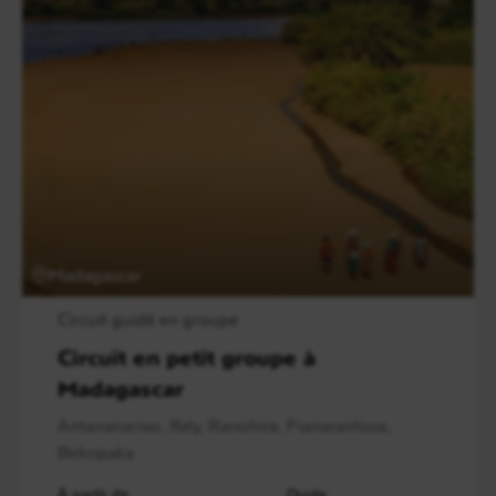
Madagascar
Circuit guidé en groupe
Circuit en petit groupe à
Madagascar
Antananarivo, Ifaty, Ranohira, Fianarantsoa,
Bekopaka
À partir de
Durée