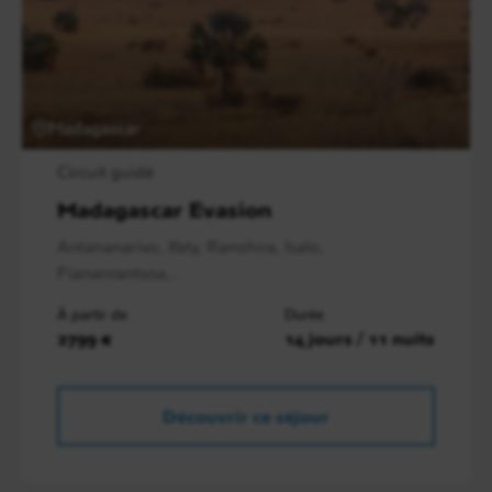
Madagascar
Circuit guidé
Madagascar Evasion
Antananarivo, Ifaty, Ranohira, Isalo,
Fiananrantsoa,..
À partir de
Durée
2799 €
14 jours / 11 nuits
Découvrir ce séjour