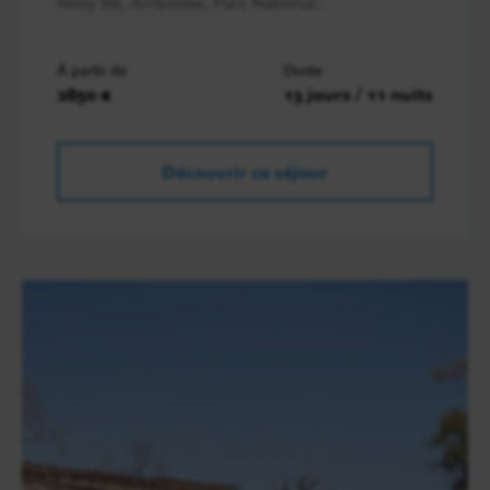
Nosy Be, Ambilobe, Parc National..
À partir de
Durée
2850 €
13 jours / 11 nuits
Découvrir ce séjour