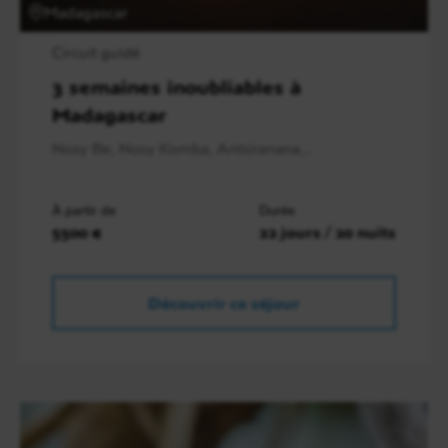
Madagascar
Circuit guidé
3 semaines inoubliables à
Madagascar
Nosy Be, Nosy Komba, Antsiranana,..
À partir de
Durée
5500 €
22 jours / 20 nuits
Découvrir ce séjour