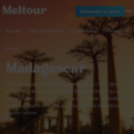
Meltour
Demander un devis
Accueil
Nos destinations
Océan Indien
Madagascar
Voyage
Madagascar
Partir en voyage sur mesure à Madagascar, c’est d’abord
être certain de pouvoir choisir et faire les activités qui vous
plaisent. L’île rouge, comme on la surnomme, rassemble une
impressionnante diversité que vous pourrez aller découvrir
à votre rythme.