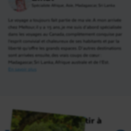
Spécialiste Afrique, Asie, Madagascar, Sri Lanka
Le voyage a toujours fait partie de ma vie. A mon arrivée
chez Meltour, il y a 15 ans, je me suis d’abord spécialisée
dans les voyages au Canada, complètement conquise par
l’esprit convivial et chaleureux de ses habitants et par la
liberté qu’offre les grands espaces. D’autres destinations
sont arrivées ensuite, des vrais coups de cœur :
Madagascar, Sri Lanka, Afrique australe et de l’Est.
En savoir plus
Pourquoi partir à