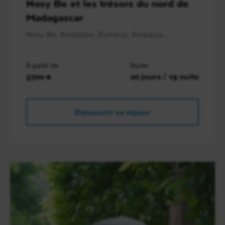
Nosy Be et les trésors du nord de
Madagascar
Nosy Be, Ambilobe, Ramena, Ambanja,..
À partir de
Durée
3700 €
20 jours / 19 nuits
Découvrir ce séjour