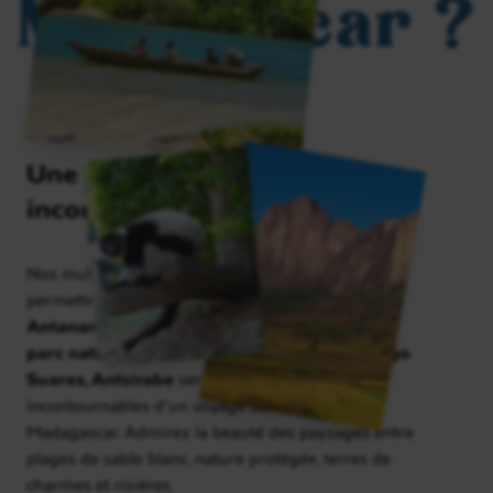
Madagascar ?
Une destination
incontournable
Nos multiples circuits guidés et en libertés, vous
permettront de découvrir l’île du nord au sud.
Antananarivo, l’île de Nosy Be, Ankarana, le
parc national de la montagne d’Ambre, Diego
Suarez, Antsirabe
seront des sites
incontournables d’un voyage sur mesure à
Madagascar. Admirez la beauté des paysages entre
plages de sable blanc, nature protégée, terres de
charmes et rizières.