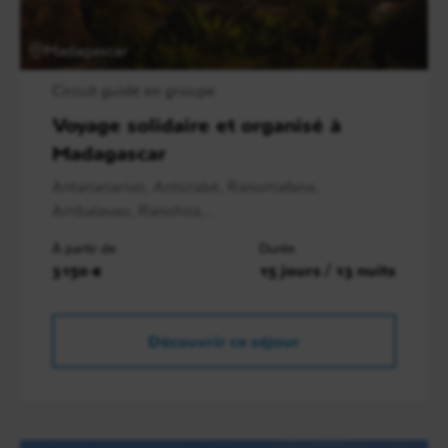
Madagascar
Circuit guidé en groupe
Voyage solidaire et organisé à
Madagascar
Antananarivo, Antsirabé, Ranomafana,
Ambalavao, Ranohira,..
À partir de
Durée
3150 €
15 jours / 13 nuits
Découvrir ce séjour