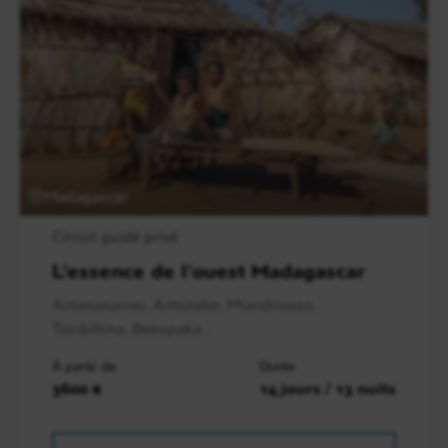
Madagascar
Circuit guidé privé
L’essence de l’ouest Madagascar
Antananarivo, Antsirabe, Miandrivazo,
Tsiribihina, Bekopaka..
À partir de
Durée
3600 €
14 jours / 13 nuits