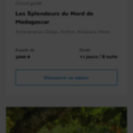
Circuit guidé
Les Splendeurs du Nord de
Madagascar
Antananarivo, Diego, Ambre, Ankarana, Nose..
À partir de
Durée
3000 €
11 jours / 8 nuits
Découvrir ce séjour