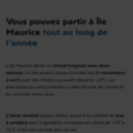
Vous pouvez partir à Île
Maurice
tout au long de
l’année
L’île Maurice abrite un
climat tropical avec deux
saisons
. Un été austral (saison humide) est de
novembre
à avril
, avec des chaleurs pouvant dépasser 30°C. Les
précipitations sont présentes à cette période de l’année et
les cyclones assez rares.
L’hiver austral
(saison sèche), quant à lui, s’étend de
mai
à octobre
avec d’agréables températures allant de 17°C à
25°C. C’est une période plus au sec.