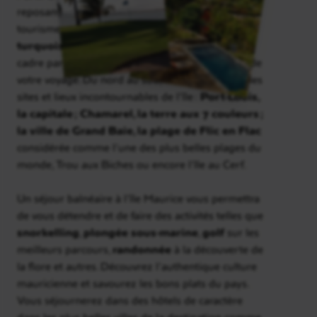
reposantes loin du tumulte des villes et du
tourisme.
Plages de sable blanc, lagon
turquoise, mer chaude, soleil
omniprésent et
cadre paradiasiaque seront votre quotidien lors de
votre voyage. Du nord au sud, vous découvrirez les
sites et lieux incontournables de l’île :
Port-Louis,
la capitale ; Chamarel, la terre aux 7 couleurs ;
la ville de Grand Baie, la plage de Flic en Flac
considérée comme l’une des plus belles plages du
monde, Trou aux Biches ou encore l’île au Cerf.
Un séjour balnéaire à l’île Maurice vous permettra
de vous détendre et de faire des activités telles que
snorkelling
,
plongée sous-marine
,
golf
sur les
meilleurs parcours,
randonnée
à la découverte de
la flore et autres. Découvrez l’authentique culture
mauricienne et savourez les bons plats du pays.
Vous séjournerez dans des hôtels de caractère
dans les plus belles villes de la destination comme