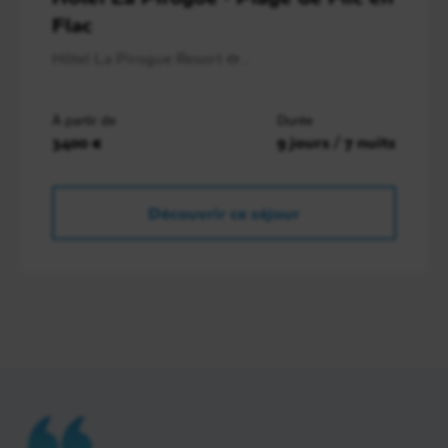
Flac
Hôtel La Pirogue Resort &..
À partir de
Durée
3400 €
9 jours / 7 nuits
Découvrir ce séjour