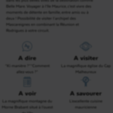
Belle Mare. Voyager à l’île Maurice, c’est vivre des
moments de détente en famille, entre amis ou à
deux ! Possibilité de visiter l’archipel des
Mascareignes en combinant la Réunion et
Rodrigues à votre circuit.
A dire
A visiter
“Ki manière ?” “Comment
La magnifique église du Cap
allez-vous ?”
Malheureux
A voir
A savourer
La magnifique montagne du
L’excellente cuisine
Morne Brabant situé à l’ouest
mauricienne
de l’île