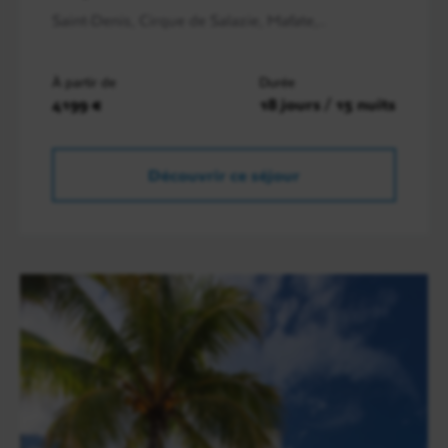
Saint-Denis, Cirque de Salazie, Mafate,..
À partir de
Durée
4199 €
18 jours / 15 nuits
Découvrir ce séjour