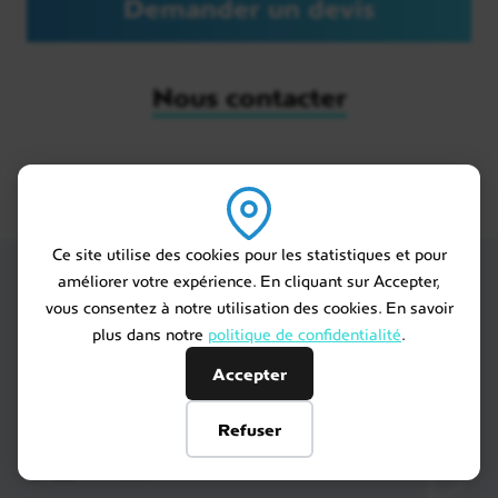
Demander un devis
Nous contacter
Ce site utilise des cookies pour les statistiques et pour
Meltour
améliorer votre expérience. En cliquant sur Accepter,
vous consentez à notre utilisation des cookies. En savoir
plus dans notre
politique de confidentialité
.
Spécialiste du
Accepter
voyage sur mesure
Refuser