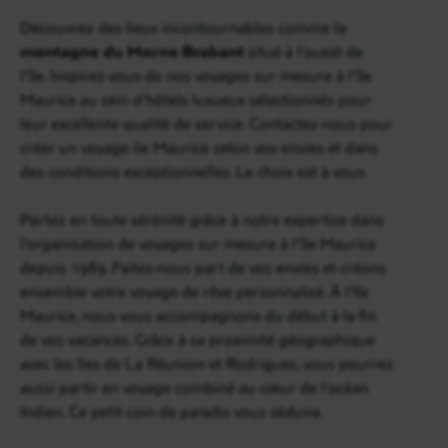
Découvrez des lieux incontournables comme la
montagne du Morne Brabant
situé à l’ouest de
l’île. Inspirez-vous de nos voyages sur mesure à l’île
Maurice au sein d’hôtels luxueux sélectionnés pour
leur excellente qualité de service. Contactez-nous pour
créer un voyage ile Maurice selon vos envies et dans
des conditions exceptionnelles. Le choix est à vous.
Partez en toute sérénité grâce à notre expertise dans
l’organisation de voyages sur mesure à l’île Maurice
depuis 1989. Faites-nous part de vos envies et créons
ensemble votre voyage de rêve personnalisé. À l’île
Maurice, nous vous accompagnons du début à la fin
de vos vacances. Grâce à sa proximité géographique
avec les îles de La Réunion et Rodrigues, vous pourrez
aussi partir en voyage combiné au cœur de l’océan
Indien. Ce petit coin de paradis vous séduira.