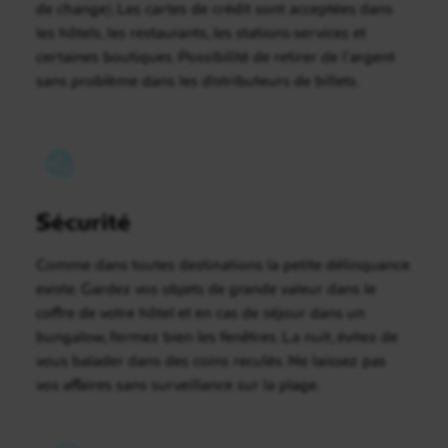
de change). Les cartes de crédit sont acceptées dans
les hôtels, les restaurants, les stations-services et
certaines boutiques. Possibilité de retirer de l’argent
sans problème dans les distributeurs de billets.
Sécurité
Comme dans toutes destinations la petite délinquance
existe. Gardez vos objets de grande valeur dans le
coffre de votre hôtel et en cas de séjour dans un
bungalow, fermez bien les fenêtres. La nuit, évitez de
vous balader dans des coins reculés. Ne laissez pas
vos affaires sans surveillance sur la plage.