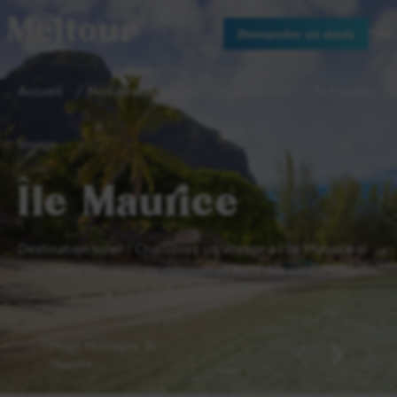
Meltour
Demander un devis
Accueil
Nos destinations
Océan Indien
Île Maurice
Voyage
Île Maurice
Destination soleil ! Choisissez un voyage à l’île Maurice si
vous rêvez de vacances reposantes hors des sentiers battus.
Plage Montagne, Île
Maurice