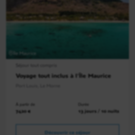
Île Maurice
Séjour tout compris
Voyage tout inclus à l’Île Maurice
Port Louis, Le Morne
À partir de
Durée
7420 €
13 jours / 10 nuits
Découvrir ce séjour