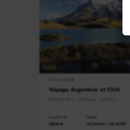
Chili
Circuit guidé
Voyage Argentine et Chili
Buenos Aires, Uschuaia, Cap Horn,..
À partir de
Durée
7920 €
17 jours / 14 nuits