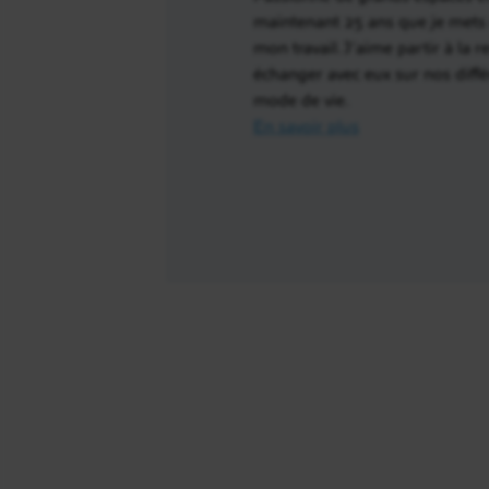
maintenant 25 ans que je mets
mon travail. J’aime partir à la 
échanger avec eux sur nos diffé
mode de vie.
En savoir plus