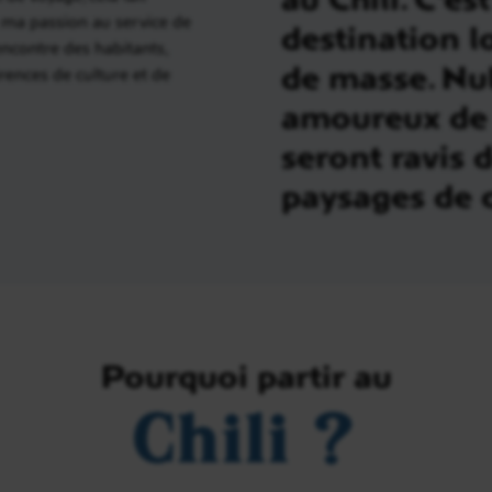
 ma passion au service de
destination l
rencontre des habitants,
de masse. Nul
rences de culture et de
amoureux de 
seront ravis d
paysages de c
Pourquoi partir au
Chili ?