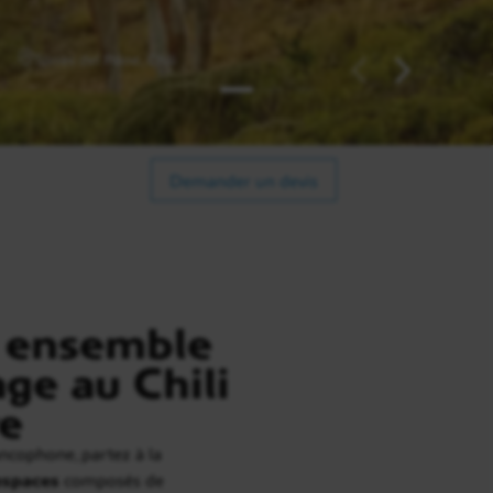
Torres del Paine, Chili
Demander un devis
s ensemble
ge au Chili
e
cophone, partez à la
espaces
composés de