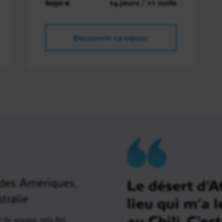
6050 €
14 jours / 11 nuits
Découvrir ce séjour
 des Amériques,
Le désert d’A
tralie
lieu qui m’a 
au Chili. C'es
de voyage, cela fait