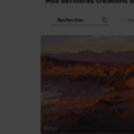
Nos dernières créations d
Recherche
Période
Périod
Chili