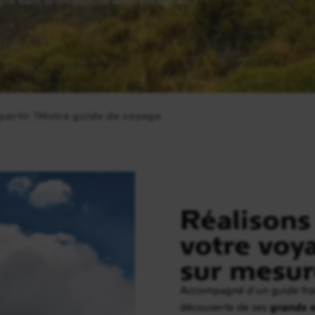
artir ?
Notre guide de voyage
Réalison
votre voya
sur mesur
Accompagné d’un guide fran
découverte de ses
grands 