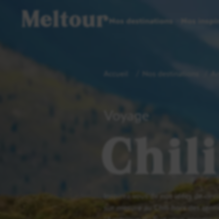
Meltour
Nos destinations
Nos inspi
Accueil
Nos destinations
Am
Voyage
Chil
Inspirez-vous de nos idées de cir
sur mesure au Chili hors des sentie
l’Amérique du Sud, vous accompag