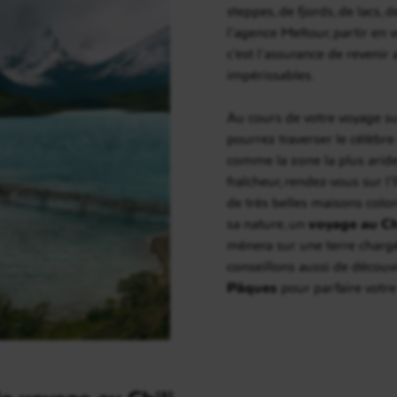
steppes, de fjords, de lacs, 
l’agence Meltour, partir en 
c’est l’assurance de revenir
impérissables.
Au cours de votre voyage su
pourrez traverser le célèbr
comme la zone la plus arid
fraîcheur, rendez-vous sur l
de très belles maisons colo
sa nature, un
voyage au Ch
mènera sur une terre chargé
conseillons aussi de découv
Pâques
pour parfaire votre