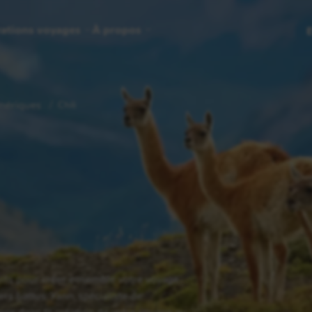
rations voyages
À propos
ériques
Chili
i
cuits pour créer ensemble votre voyage
rs battus. Yann, spécialiste de
ne dans la création de votre voyage au