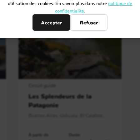
utilisation des cookies. En savoir plus dans notre
politique de
confidentialité
.
Accepter
Refuser
Chili
Circuit guidé
Les Splendeurs de la
Patagonie
Buenos Aires, Ushuaia, El Calafate,..
À partir de
Durée