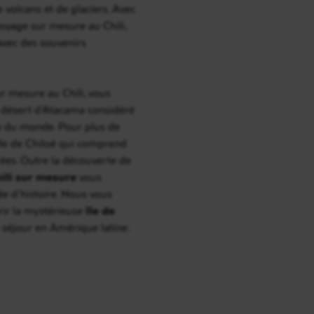
de volcans et de glaciers. Avec
voyage sur mesure au Chili,
 avec des souvenirs
r mesure au Chili, vous
e désert d’Atacama considéré
e du monde. Pour plus de
’île de Chiloé qui comprend
rées. Outre la découverte de
ili
sur mesure
vous
e d’histoire. Nous vous
rir la mystérieuse
île de
 séjour en Amérique latine.