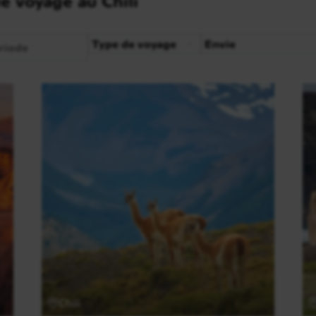
e voyage au Chili
Type de voyage
Envie
e
Chili