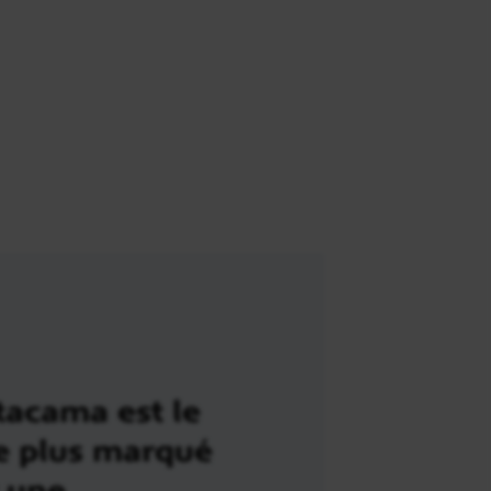
tacama est le
le plus marqué
t une