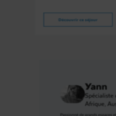
Découvrir ce séjour
Yann
Spécialiste
Afrique, Aus
Passionné de grands espaces et 