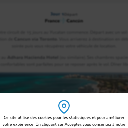
Jour 2
Jour 1
Départ
Cancun / Valladolid / Chic
France
Cancún
tre circuit de 15 jours au Yucatan commence. Départ avec un vol
tion de
Cancun via Toronto
. Vous arriverez à destination en dé
Jour 3
soirée puis vous récupérez votre véhicule de location.
Chichen Itza / Merida
t au
Adhara Hacienda Hotel
(ou similaire). Ses chambres spaci
 confortables sont parfaites pour se reposer après le vol. Dîner lib
Jour 4
Mérida
Jour 5
Ce site utilise des cookies pour les statistiques et pour améliorer
Merida / Campeche
votre expérience. En cliquant sur Accepter, vous consentez à notre