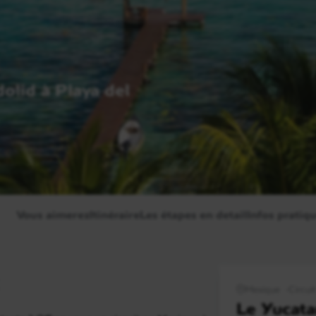
dolid à Playa del
Vous aimerez
Itinéraire
Les étapes en detail
Infos pratiq
Mexique
Circuit
Le Yucata