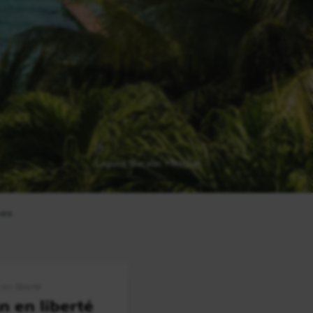
Lagune Bacalar, Mexique
Riviera Maya, Mexique
ues
 en liberté
n en liberté