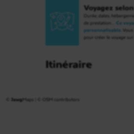
Voyagez selon 
Durée, dates, hébergement
de prestation…
Ce voya
personnalisable
. Vous
pour créer le voyage su
Itinéraire
©
Jawg
Maps
|
© OSM contributors