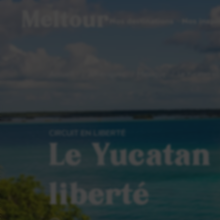
Meltour
Nos destinations
Nos inspi
Accueil
Amériques
Mexique
Le Yucatan en 
CIRCUIT EN LIBERTÉ
Le Yucatan
liberté