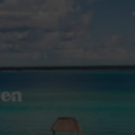
rations voyages
À propos
liberté
 en