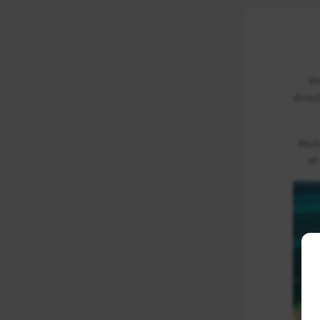
Vo
direc
Nui
et