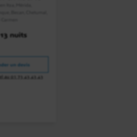
en Itza, Mérida,
que, Becan, Chetumal,
l Carmen
 13 nuits
der un devis
el au 01 73 43 43 43