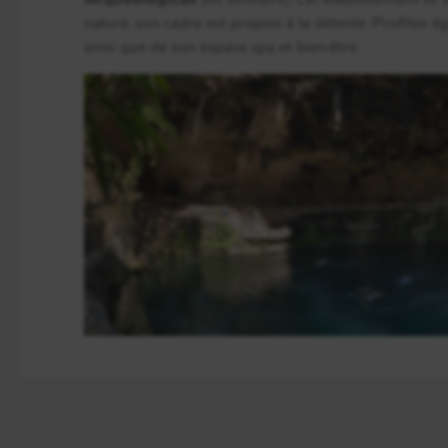
nature, son cadre est propice à la détente. Profitez 
ainsi que de son espace spa et bien-être.