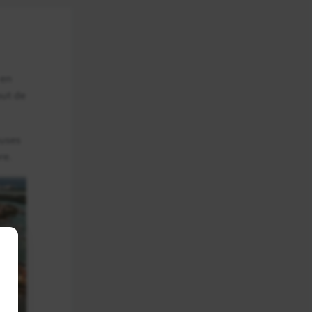
hen Itza
En détail
 en
but de
euses
En détail
re.
En détail
En détail