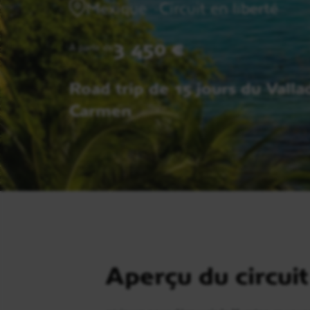
Mexique
Circuit en liberté
3 450 €
A partir de
Road trip de 15 jours du Valla
Carmen
Aperçu du circuit