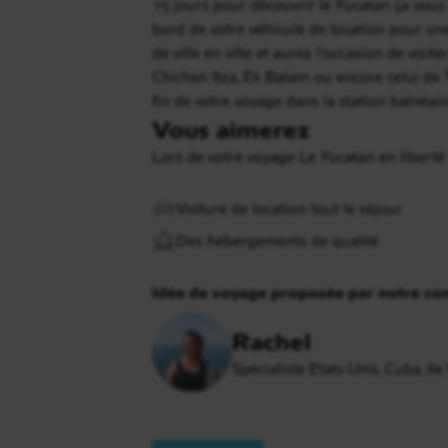
15 jours pour découvrir le Yucatan ça vous 
bord de votre véhicule de location pour un
de ville en ville et aurez l'occasion de vi
Chichen Itza, Ek Balam ou encore celui de T
fin de votre voyage dans la station balnéai
Vous aimerez
Lors de votre voyage Le Yucatan en liberté
Voiture de location tout le séjour
Des hébergements de qualité
Idée de voyage proposée par notre con
Rachel
Spécialiste Etats-Unis, Cuba, Il