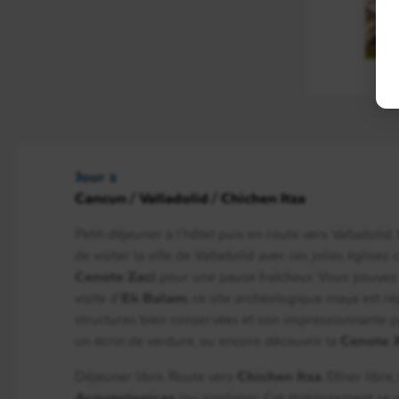
Jour 2
Cancun / Valladolid / Chichen Itza
Petit-déjeuner à l’hôtel puis en route vers Valladoli
de visiter la ville de Valladolid avec ces jolies églises 
Cenote Zaci
pour une pause fraîcheur. Vous pouvez 
visite d’
Ek Balam
, ce site archéologique maya est r
structures bien conservées et son impressionnante 
un écrin de verdure, ou encore découvrir la
Cenote 
Déjeuner libre. Route vers
Chichen Itza
. Dîner libre, 
Arqueologicas
(ou similaire). Cet établissement se s