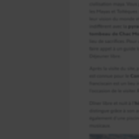
civilisation maya. Vous
les Mayas et Toltèques
leur vision du monde et 
indifférent avec la
pyra
tombeau de Chac Mo
lieu de sacrifices. Pou
faire appel à un guide 
Déjeuner libre.
Après la visite du site,
est connue pour le
Con
franciscain est un lieu
l’occasion de le visiter
Dîner libre et nuit à l’
h
distingue grâce à son a
également d’une piscin
musicaux.