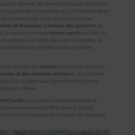
 pourrez observer des œuvres artistiques laissées par
En détail
 sur la pierre des monuments qui sont l’empreinte de
de l’univers. Cette visite ne vous laissera pas
mide de Kukulcan
, le
temple des guerriers
, le
l
ou encore la fameuse
cénote sacrée
qui était un
r une visite plus complète, nous vous conseillons de
local francophone (90 USD à régler sur place).
 prenez la route vers
Izamal
, la ville jaune. Cette ville
vento de San Antonio de Padua
, ce monastère
 important de pèlerinage aujourd’hui. Vous aurez
. Route vers Mérida.
ôtel Caribe
(ou similaire). Cet établissement se
rchitecture ancienne du XVIe siècle. Il dispose
e et d’un bar-restaurant qui propose des spectacles