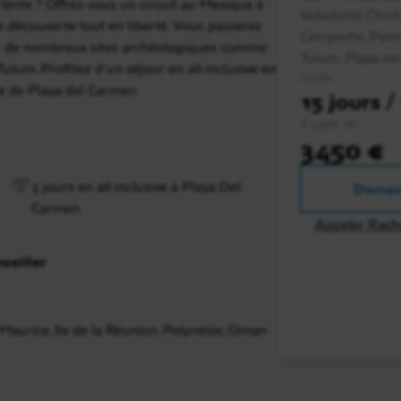
tente ? Offrez-vous un circuit au Mexique à
Valladolid, Chich
e découverte tout en liberté. Vous passerez
Campeche, Palen
siter de nombreux sites archéologiques comme
Tulum, Playa de
ulum. Profitez d'un séjour en all-inclusive en
Durée
re de Playa del Carmen.
15 jours /
A partir de
3450 €
3 jours en all-inclusive à Playa Del
Deman
Carmen
Appeler Rach
seiller
e Maurice, Ile de la Réunion, Polynésie, Oman