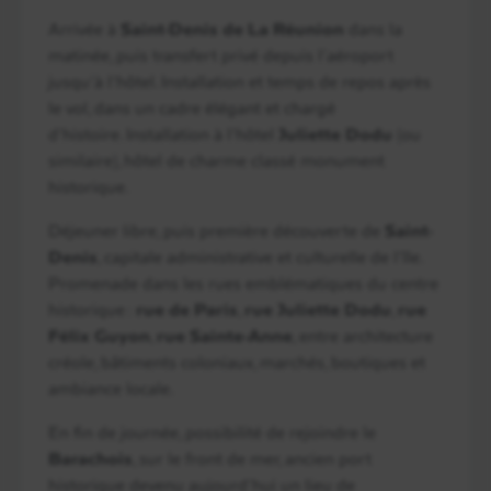
Arrivée à
Saint-Denis de La Réunion
dans la
matinée, puis transfert privé depuis l’aéroport
jusqu’à l’hôtel. Installation et temps de repos après
le vol, dans un cadre élégant et chargé
d’histoire. Installation à l’hôtel
Juliette Dodu
(ou
similaire), hôtel de charme classé monument
historique.
Déjeuner libre, puis première découverte de
Saint-
Denis
, capitale administrative et culturelle de l’île.
Promenade dans les rues emblématiques du centre
historique :
rue de Paris
,
rue Juliette Dodu
,
rue
Félix Guyon
,
rue Sainte-Anne
, entre architecture
créole, bâtiments coloniaux, marchés, boutiques et
ambiance locale.
En fin de journée, possibilité de rejoindre le
Barachois
, sur le front de mer, ancien port
historique devenu aujourd’hui un lieu de