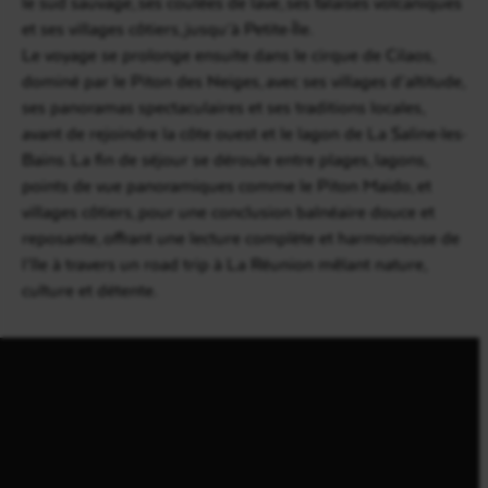
le sud sauvage, ses coulées de lave, ses falaises volcaniques
et ses villages côtiers, jusqu’à Petite-Île.
Le voyage se prolonge ensuite dans le cirque de Cilaos,
dominé par le Piton des Neiges, avec ses villages d’altitude,
ses panoramas spectaculaires et ses traditions locales,
avant de rejoindre la côte ouest et le lagon de La Saline-les-
Bains. La fin de séjour se déroule entre plages, lagons,
points de vue panoramiques comme le Piton Maïdo, et
villages côtiers, pour une conclusion balnéaire douce et
reposante, offrant une lecture complète et harmonieuse de
l’île à travers un road trip à La Réunion mêlant nature,
culture et détente.