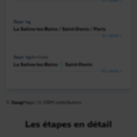
Jour 14
La Saline-les-Bains / Saint-Denis / Paris
En détail
Jour 15
Arrivée
La Saline-les-Bains
Saint-Denis
En détail
©
Jawg
Maps
|
© OSM contributors
Les étapes en détail