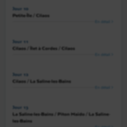
Jour 10
Petite-Île / Cilaos
En détail
Jour 11
Cilaos / Îlet à Cordes / Cilaos
En détail
Jour 12
Cilaos / La Saline-les-Bains
En détail
Jour 13
La Saline-les-Bains / Piton Maïdo / La Saline-
les-Bains
En détail