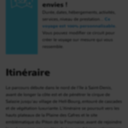
envies !
Durée, dates, hébergements, activités,
services, niveau de prestation…
Ce
voyage est 100% personnalisable
.
Vous pouvez modifier ce circuit pour
créer le voyage sur mesure qui vous
ressemble.
Itinéraire
Le parcours débute dans le nord de l’île à Saint-Denis,
avant de longer la côte est et de pénétrer le cirque de
Salazie jusqu’au village de Hell-Bourg, entouré de cascades
et de végétation luxuriante. L’itinéraire se poursuit vers les
hauts plateaux de la Plaine des Cafres et le site
emblématique du Piton de la Fournaise, avant de rejoindre