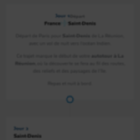
Jour 1
Départ
France
Saint-Denis
Départ de Paris pour
Saint-Denis
de La Réunion,
avec un vol de nuit vers l’océan Indien.
Ce trajet marque le début de votre
autotour à La
Réunion
, où la découverte se fera au fil des routes,
des reliefs et des paysages de l’île.
Repas et nuit à bord.
Jour 2
Saint-Denis