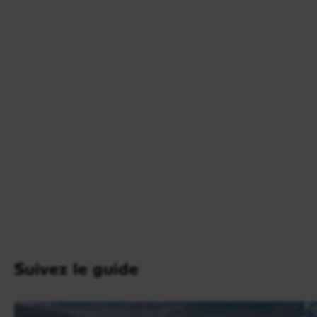
Jour 6
Plaine des Cafres / Piton de la Fournaise /
Plaine des Cafres
Petit-déjeuner à l’hôtel, puis départ en direction du
Piton de la Fournaise
, l’un des volcans les plus
actifs au monde et site naturel majeur de
La
Réunion
.
La route traverse d’abord la
Plaine des Palmistes
,
Suivez le guide
plateau verdoyant situé à environ 1 000 mètres
d’altitude, réputé pour sa richesse botanique et ses
paysages agricoles. Le décor évolue ensuite vers