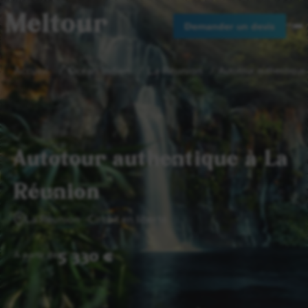
Meltour
Demander un devis
Accueil
Océan Indien
La Réunion
Autotour authentique
Autotour authentique à La
Réunion
La Réunion
Circuit en liberté
5 330 €
A partir de