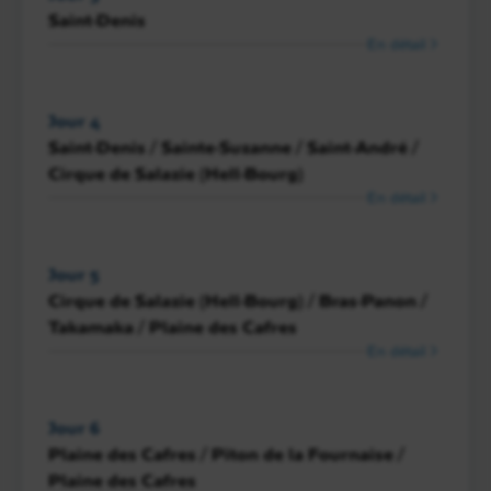
Saint-Denis
En détail
Jour 4
Saint-Denis / Sainte-Suzanne / Saint-André /
Cirque de Salazie (Hell-Bourg)
En détail
Jour 5
Cirque de Salazie (Hell-Bourg) / Bras-Panon /
Takamaka / Plaine des Cafres
En détail
Jour 6
Plaine des Cafres / Piton de la Fournaise /
Plaine des Cafres