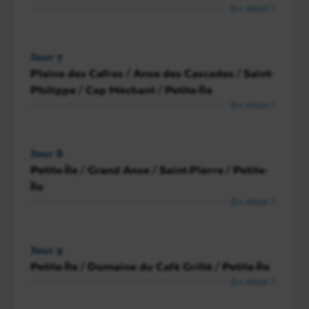
En détail
Jour 7
Plaine des Cafres / Anse des Cascades / Saint-
Philippe / Cap Méchant / Petite-Île
En détail
Jour 8
Petite-Île / Grand Anse / Saint-Pierre / Petite-
Île
En détail
Jour 9
Petite-Île / Domaine du Café Grillé / Petite-Île
En détail