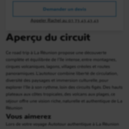
Demander un devis
Appeler Rachel au 01 73 43 43 43
Aperçu du circuit
Ce road trip à La Réunion propose une découverte
complète et équilibrée de l’île intense, entre montagnes,
cirques volcaniques, lagons, villages créoles et routes
panoramiques. L'autotour combine liberté de circulation,
diversité des paysages et immersion culturelle, pour
explorer l’île à son rythme, loin des circuits figés. Des hauts
plateaux aux côtes tropicales, des volcans aux plages, ce
séjour offre une vision riche, naturelle et authentique de La
Réunion
Vous aimerez
Lors de votre voyage Autotour authentique à La Réunion