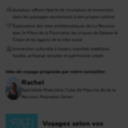
Autotour offrant liberté de circulation et immersion
dans les paysages réunionnais à son propre rythme
Exploration des sites emblématiques de La Réunion
avec le Piton de la Fournaise, les cirques de Salazie et
Cilaos et les lagons de la côte ouest
Immersion culturelle à travers marchés, traditions
locales, artisanat, temples et patrimoine créole
Idée de voyage proposée par notre conseiller
Rachel
Spécialiste Etats-Unis, Cuba, Ile Maurice, Ile de la
Réunion, Polynésie, Oman
Voyagez selon vos