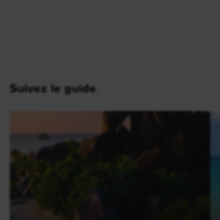
La journée s’ouvre par le petit-déjeuner à l’hôtel,
avant de quitter
Ubud
pour rejoindre l’ouest et le
nord de l’île, à travers des paysages volcaniques et
agricoles parmi les plus spectaculaires de
Bali
.
Première immersion dans les rizières en terrasses
de
Jatiluwih
, classées au patrimoine mondial de
l’UNESCO. Ce site exceptionnel, organisé autour du
Suivez le guide
système d’irrigation traditionnel
Subak
, déploie un
panorama grandiose au pied du mont
Batukaru
,
avec des lignes de cultures sculptant les reliefs
jusqu’à l’horizon.
La route se poursuit vers la région de
Bedugul
,
avec un arrêt au
marché de Candi Kuning
, réputé
pour ses fruits tropicaux, légumes et produits
locaux. Découverte ensuite du
temple lacustre
d’Ulun Danu
, dédié à la déesse des eaux. Érigé sur
les rives du
lac Bratan
, ce sanctuaire semble flotter
sur l’eau et offre l’un des paysages les plus