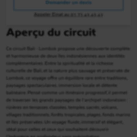
Demander un devis
Appeler Einat au 01 73 43 43 43
Aperçu du circuit
Ce circuit Bali - Lombok propose une découverte complète
et harmonieuse de deux îles indonésiennes aux identités
complémentaires. Entre la spiritualité et la richesse
culturelle de Bali, et la nature plus sauvage et préservée de
Lombok, ce voyage offre un équilibre rare entre traditions,
paysages spectaculaires, immersion locale et détente
balnéaire. Pensé comme un itinéraire progressif, il permet
de traverser les grands paysages de l’archipel indonésien :
rizières en terrasses classées, temples sacrés, volcans,
villages traditionnels, forêts tropicales, plages, fonds marins
et îles préservées. Un voyage fluide, immersif et élégant,
idéal pour celles et ceux qui souhaitent découvrir
l’Indonésie en profondeur, sans précipitation.