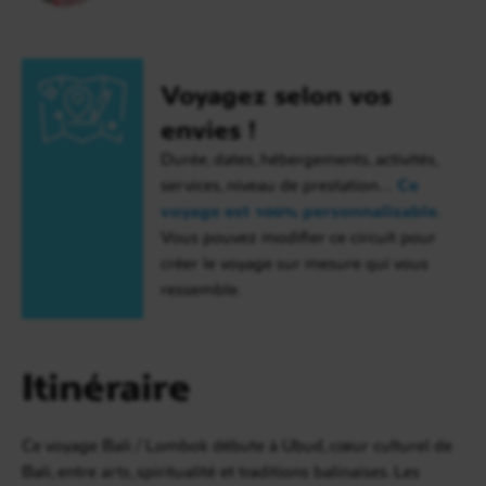
Voyagez selon vos
envies !
Durée, dates, hébergements, activités,
services, niveau de prestation…
Ce
voyage est 100% personnalisable
.
Vous pouvez modifier ce circuit pour
créer le voyage sur mesure qui vous
ressemble.
Itinéraire
Ce voyage Bali / Lombok débute à Ubud, cœur culturel de
Bali, entre arts, spiritualité et traditions balinaises. Les