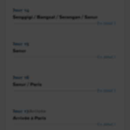
Jour 14
Senggigi / Bangsal / Serangan / Sanur
En détail
Jour 15
Sanur
En détail
Jour 16
Sanur / Paris
En détail
Jour 17
Arrivée
Arrivée à Paris
En détail