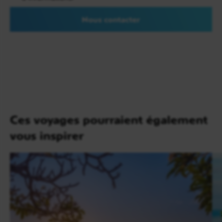
journée s’achève par la visite du
temple de
Sebatu.
Nous contacter
Retour à l’hôtel en fin de journée. Nuit à l’hôtel.
Ces voyages pourraient également
vous inspirer
Jour 5
Ubud/ Mas / Celuk / Taman Ayun / Tanah Lot /
Ubud