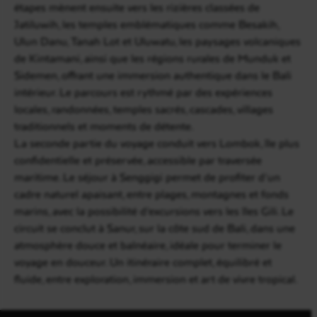
étapes mènent ensuite vers les rizières classées de
Jatiluwih, les temples emblématiques comme Besakih,
Ulun Danu, Tanah Lot et Uluwatu, les paysages volcaniques
de Kintamani, ainsi que les régions rurales de Munduk et
Sidemen, offrant une immersion authentique dans le Bali
intérieur. Le parcours est rythmé par des expériences
locales, randonnées, temples sacrés, cascades, villages
traditionnels et moments de détente.
La seconde partie du voyage conduit vers Lombok, île plus
confidentielle et préservée, accessible par traversée
maritime. Le séjour à Senggigi permet de profiter d’un
cadre naturel apaisant, entre plages, montagnes et fonds
marins, avec la possibilité d’excursions vers les îles Gili. Le
circuit se conclut à Sanur, sur la côte sud de Bali, dans une
atmosphère douce et balnéaire, idéale pour terminer le
voyage en douceur. Un itinéraire complet, équilibré et
fluide, entre exploration, immersion et art de vivre tropical.