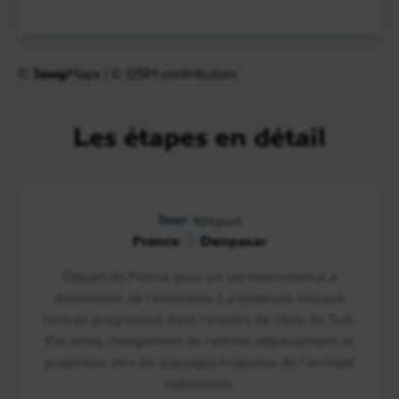
©
Jawg
Maps
|
© OSM contributors
Les étapes en détail
Jour 1
Départ
France
Denpasar
Départ de France pour un vol international à
destination de l’Indonésie. La traversée marque
l’entrée progressive dans l’univers de l’Asie du Sud-
Est, entre changement de rythme, dépaysement et
projection vers les paysages tropicaux de l’archipel
indonésien.