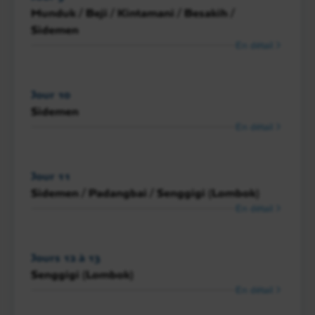
Munduk / Beji / Kintamani / Besakih /
Sidemen
En détail
Jour 10
Sidemen
En détail
Jour 11
Sidemen / Padangbai / Senggigi (Lombok)
En détail
Jours 12 à 13
Senggigi (Lombok)
En détail