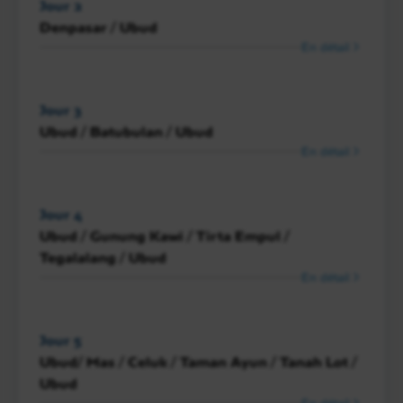
Jour 2
Denpasar / Ubud
En détail
Jour 3
Ubud / Batubulan / Ubud
En détail
Jour 4
Ubud / Gunung Kawi / Tirta Empul /
Tegalalang / Ubud
En détail
Jour 5
Ubud/ Mas / Celuk / Taman Ayun / Tanah Lot /
Ubud
En détail