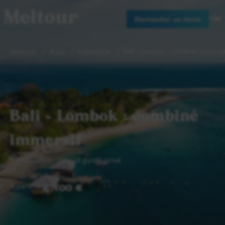
Meltour
Demander un devis
Accueil
Asie
Indonésie
Bali - Lombok : combiné immersi
Bali - Lombok : combiné
immersif
Indonésie
Circuit guidé privé
4 100 €
A partir de