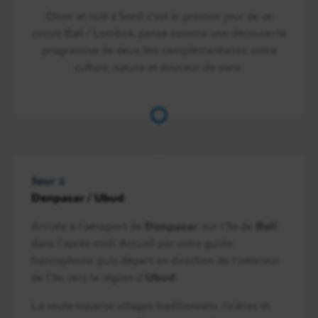
Dîner et nuit à bord, c’est le premier jour de ce
circuit Bali / Lombok, pensé comme une découverte
progressive de deux îles complémentaires, entre
culture, nature et douceur de vivre.
Jour 2
Denpasar / Ubud
Arrivée à l’aéroport de
Denpasar
, sur l’île de
Bali
dans l’après-midi. Accueil par votre guide
francophone, puis départ en direction de l’intérieur
de l’île, vers la région d’
Ubud
.
La route traverse villages traditionnels, rizières et