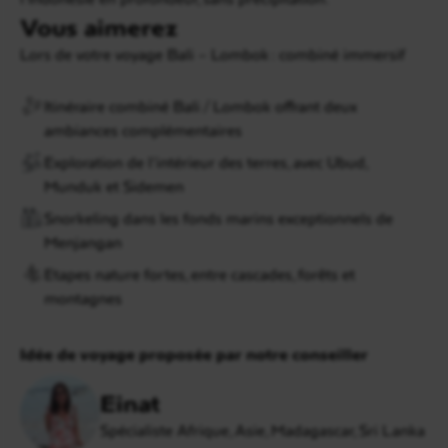
Vous aimerez
Lors de votre voyage Bali – Lombok : combiné immersif
Itinéraire combiné Bali / Lombok offrant deux
ambiances complémentaires
Exploration de l’intérieur des terres, avec Ubud,
Munduk et Sidemen
Snorkeling dans les fonds marins exceptionnels de
Menjangan
Etapes nature fortes, entre cascades, forêts et
montagnes
Idée de voyage proposée par notre conseiller
Einat
Spécialiste Afrique, Asie, Madagascar, Sri Lanka