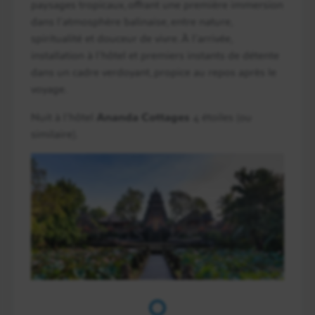
paysages tropicaux, offrant une première immersion
dans l’atmosphère balinaise, entre nature,
spiritualité et douceur de vivre. À l’arrivée,
installation à l’hôtel et premiers instants de détente
dans un cadre verdoyant, propice au repos après le
voyage.
Nuit à l’hôtel
Ananda Cottages
4 étoiles (ou
similaire).