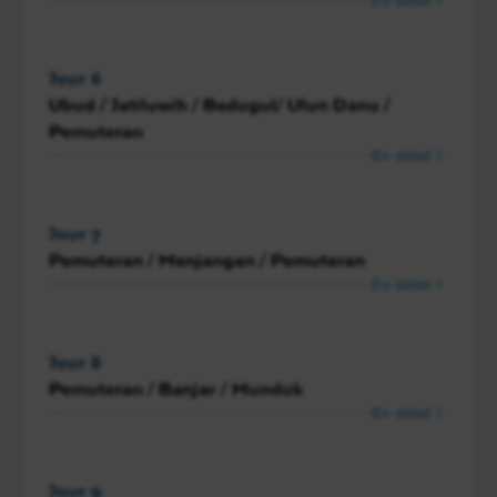
Jour 6
Ubud / Jatiluwih / Bedugul/ Ulun Danu /
Pemuteran
En détail
Jour 7
Pemuteran / Menjangan / Pemuteran
En détail
Jour 8
Pemuteran / Banjar / Munduk
En détail
Jour 9