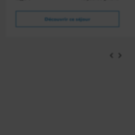
l’océan, dans une atmosphère profondément
spirituelle. Retour à
Ubud
en fin de journée.
Découvrir ce séjour
Nuit à l’hôtel.
Jour 6
Ubud / Jatiluwih / Bedugul/ Ulun Danu /
Pemuteran