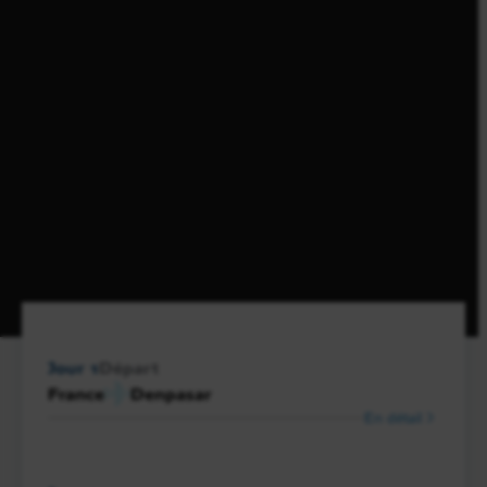
Jour 1
Départ
France
Denpasar
En détail