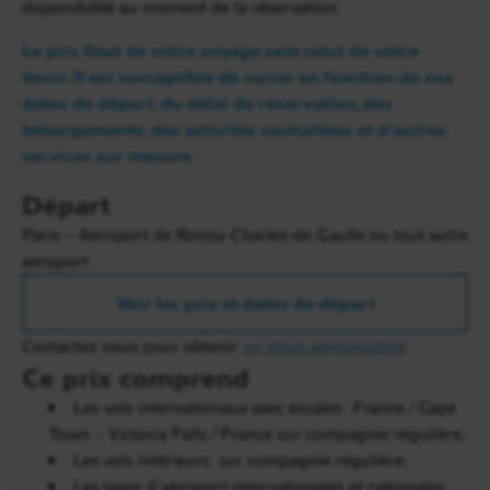
disponibilité au moment de la réservation.
Vous poursuivez vers le
Victoria & Alfred
Waterfront
, cœur vivant de la ville, puis vers le
Le prix final de votre voyage sera celui de votre
quartier tendance de
Woodstock
, connu pour ses
devis. Il est susceptible de varier en fonction de vos
ateliers d’artistes, ses boutiques design et son
dates de départ, du délai de réservation, des
atmosphère résolument créative. Un arrêt au
Old
hébergements, des activités souhaitées et d’autres
Biscuit Mill
vous permet de découvrir cette
services sur mesure.
adresse incontournable, où artisans, designers et
créateurs locaux animent un site industriel
Départ
superbement réhabilité. Un
déjeuner dans un
Paris – Aéroport de Roissy-Charles-de-Gaulle ou tout autre
restaurant local
prolonge cette immersion
aéroport
urbaine.
Voir les prix et dates de départ
L’après-midi se poursuit par l’
ascension de la
montagne de la Table en téléphérique
(sous
Contactez nous pour obtenir
un devis personnalisé
réserve de conditions météorologiques favorables).
Ce prix comprend
Du sommet, la vue embrasse toute la péninsule et
Les vols internationaux avec escales : France / Cape
offre un panorama inoubliable sur la ville, la baie et
Town – Victoria Falls / France sur compagnie régulière,
les montagnes environnantes.
Les vols intérieurs sur compagnie régulière,
Les taxes d’aéroport internationales et nationales,