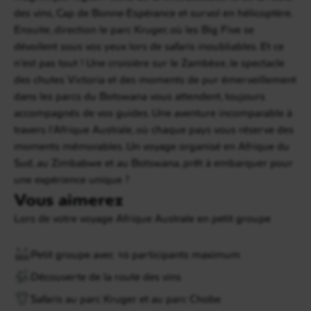
des vins, Cap de Bonne-Espérance et survol en hélicoptère.
Ensuite, direction le parc Kruger, où les Big Five se
dévoilent sous vos yeux lors de safaris inoubliables. Et ce
n’est pas tout ! Une croisière sur le Zambèze, le spectacle
des chutes Victoria et des moments de pur émerveillement
dans les parcs du Botswana vous attendent, toujours
accompagnés de vos guides. Une aventure incomparable à
travers l'Afrique Australe, où chaque pays vous réserve des
moments mémorables. Un voyage organisé en Afrique du
Sud, au Zimbabwe et au Botswana, prêt à embarquer pour
une expérience unique ?
Vous aimerez
Lors de votre voyage Afrique Australe en petit groupe
Petit groupe avec 10 participants maximum
Découverte de la route des vins
Safaris au parc Kruger et au parc Chobe