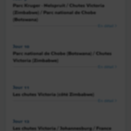
Parc Kruger - Nelspruit / Chutes Victoria
(Zimbabwe) / Parc national de Chobe
(Botswana)
En détail
Jour 10
Parc national de Chobe (Botswana) / Chutes
Victoria (Zimbabwe)
En détail
Jour 11
Les chutes Victoria (côté Zimbabwe)
En détail
Jour 12
Les chutes Victoria / Johannesburg / France