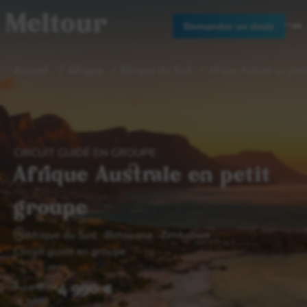
Meltour
Demander un devis
Accueil
Afrique
Afrique du Sud
Afrique Australe en peti
CIRCUIT GUIDÉ EN GROUPE
Afrique Australe en petit
groupe
Afrique du Sud
Botswana
Zimbabwe
Circuit guidé en groupe
4 990 €
A partir de