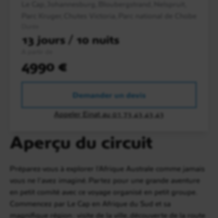
Le Cap, Johannesburg, Bloubergstrand, Nelspruit,
Parc Kruger, Chutes Victoria, Parc national de Chobe
Durée
13 jours / 10 nuits
A partir de
4990 €
Demander un devis
Appeler Einat au 01 73 43 43 43
Aperçu du circuit
Préparez-vous à explorer l’Afrique Australe comme jamais
vous ne l’avez imaginé. Partez pour une grande aventure
en petit comité avec ce voyage organisé en petit groupe.
Commencez par Le Cap en Afrique du Sud et sa
magnifique région : visite de la ville, découverte de la route