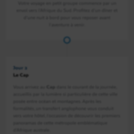
Votre voyage en petit groupe commence par un
envol vers l’Afrique du Sud. Profitez d’un dîner et
d’une nuit à bord pour vous reposer avant
l’aventure à venir.
Jour 2
Le Cap
Vous arrivez au
Cap
dans le courant de la journée,
accueillis par la lumière si particulière de cette ville
posée entre océan et montagnes. Après les
formalités, un transfert anglophone vous conduit
vers votre hôtel, l’occasion de découvrir les premiers
panoramas de cette métropole emblématique
d’Afrique australe.