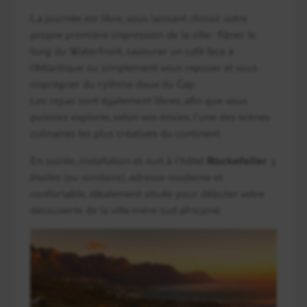
La journée est libre, vous laissant choisir votre
propre première impression de la ville : flâner le
long du Waterfront, savourer un café face à
l’Atlantique ou simplement vous reposer et vous
imprégner du rythme doux du Cap.
Les repas sont également libres, afin que vous
puissiez explorer, selon vos envies, l’une des scènes
culinaires les plus créatives du continent.
En soirée, installation et nuit à l’hôtel
Rockefeller
3
étoiles (ou similaire), adresse moderne et
confortable, idéalement située pour débuter votre
découverte de la ville-mère sud-africaine.