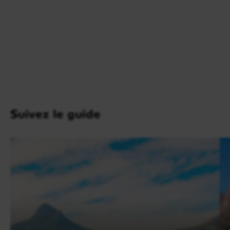
l’occasion de découvrir une palette de saveurs
authentiques inspirées des différentes cultures du
pays. Nuit à l’hôtel.
Suivez le guide
Jour 6
Le Cap / Réserve privée du parc Kruger
100 km - 1h00
Après un petit-déjeuner revigorant à votre hôtel,
votre voyage en petit groupe en Afrique du Sud