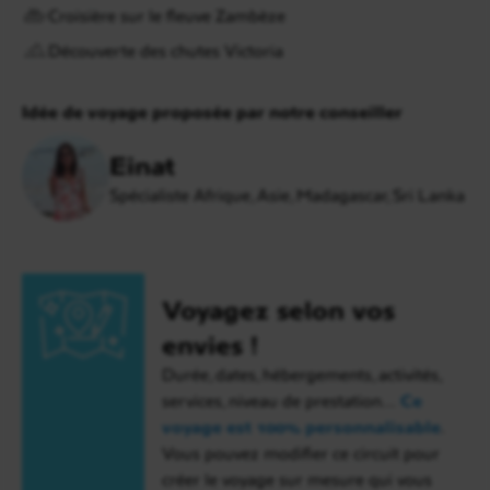
Croisière sur le fleuve Zambèze
Découverte des chutes Victoria
Idée de voyage proposée par notre conseiller
Einat
Spécialiste Afrique, Asie, Madagascar, Sri Lanka
Voyagez selon vos
envies !
Durée, dates, hébergements, activités,
services, niveau de prestation…
Ce
voyage est 100% personnalisable
.
Vous pouvez modifier ce circuit pour
créer le voyage sur mesure qui vous