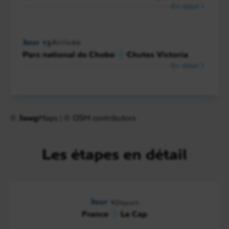
En détail
Jour 13
Arrivée
Parc national de Chobe
Chutes Victoria
En détail
©
Jawg
Maps
|
© OSM contributors
Les étapes en détail
Jour 1
Départ
France
Le Cap