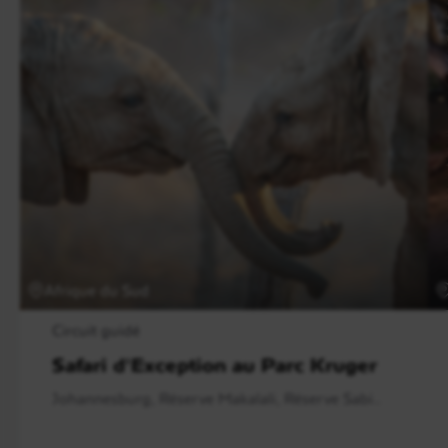
déguster une sélection de cépages locaux
, et
d’apprécier l’art du vin sud-africain dans des cadres
d’une beauté rare.
Un déjeuner vient compléter cette escapade
œnologique avant votre
retour au Cap
en fin
d’après-midi. En soirée, vous profitez d’un dîner,
puis regagnez votre hôtel pour la nuit.
Afrique du Sud
Circuit guidé
Safari d'Exception au Parc Kruger
Johannesburg, Réserve Makalali, Réserve Sabi..