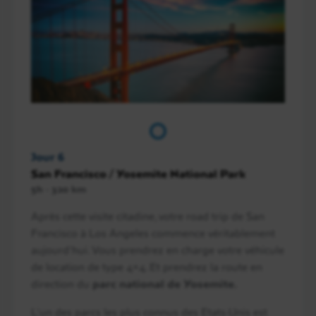
Jour 6
San Francisco / Yosemite National Park
5h - 320 km
Après cette visite citadine, votre road trip de San
Francisco à Los Angeles commence véritablement
aujourd’hui. Vous prendrez en charge votre véhicule
de location de type 4×4. Et prendrez la route en
direction du
parc national de Yosemite.
L’un des parcs les plus connus des Etats-Unis est