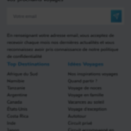
Resort and Spa.
En renseignant votre adresse email, vous acceptez de
recevoir chaque mois nos dernières actualités et vous
reconnaissez avoir pris connaissance de notre politique
de confidentialité
Top Destinations
Idées Voyages
Afrique du Sud
Nos inspirations voyages
Namibie
Quand partir ?
Tanzanie
Voyage de noces
Jours 17 à 19
Argentine
Voyage en famille
Phoenix / San Diego
Canada
Vacances au soleil
5h10 - 575 km
États-Unis
Voyage d'exception
Avec votre voiture ou 4×4 de location, vous vous
Costa Rica
Autotour
rejoindrez un autre immanquable du circuit San
Inde
Circuit privé
Francisco – Los Angeles. Explorez
San Diego Aera
Japon
Circuit accompagné en