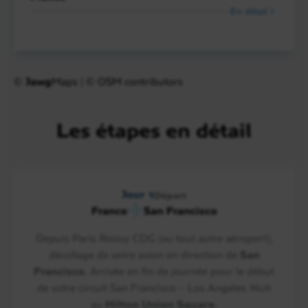
En détail
©
Jawg
Maps
|
© OSM contributors
Les étapes en détail
Jour 1
Départ
France
San Francisco
Depuis Paris Roissy CDG (ou tout autre aéroport),
décollage de votre avion en direction de
San
Francisco.
Arrivée en fin de journée pour le début
de votre circuit San Francisco – Los Angeles. Nuit
au
Hilton Union Square.