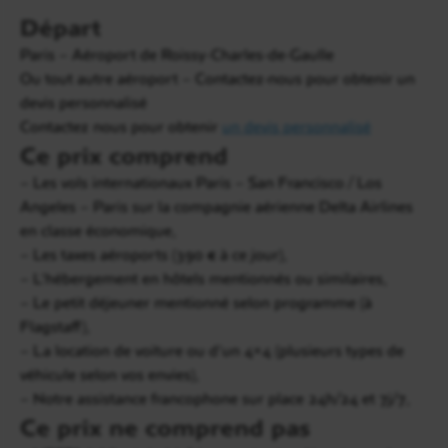
Départ
Yosemite / Mammoth Lakes
2h15 - 160 km
Paris – Aéroport de Roissy-Charles-de-Gaulle
Ou tout autre aéroport – Contactez-nous pour obtenir un
Avec votre 4×4 de location, vous prendrez la route
devis personnalisé
en direction de
Mammoth Lakes
pour la suite de
Contactez nous pour obtenir
un devis personnalisé
votre circuit de San Francisco à Los Angeles. Un site
Ce prix comprend
naturel magnifique et hors des sentiers battus qui
se situe au Sud-Est du parc Yosemite et de Lake
– Les vols internationaux Paris – San Francisco / Los
Tahoe.
Angeles – Paris sur la compagnie aérienne Delta Airlines
en classe économique,
Sur place, prenez le temps d’explorer sa
faune
, sa
– Les taxes aéroports (390 € à ce jour),
flore
et tous ses paysages d’exception : lacs, rivières,
– L’hébergement en hôtels mentionnés ou similaires,
chutes d’eau et forêts à perte de vue. Toute la famille
– Le petit déjeuner mentionné selon programme (à
pourra profiter des nombreuses activités possibles
Flagstaff),
dans cette région, pour les enfants comme pour les
– La location de voiture ou d’un 4×4 (plusieurs types de
parents. Nous vous conseillons aussi de visiter le
véhicule selon vos envies),
Théâtre Edison
à proximité. Nuit au
Jupiner
– Notre assistance francophone sur place 24h/24 et 7j/7,
Springs Lodge.
Ce prix ne comprend pas