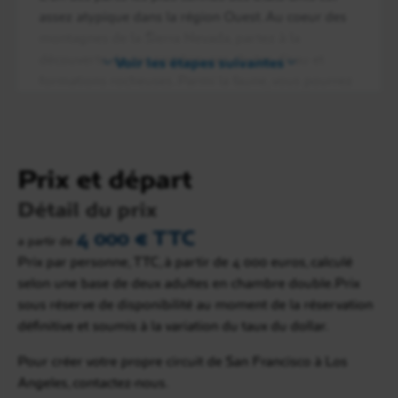
assez atypique dans la région Ouest. Au coeur des
montagnes de la Sierra Nevada, partez à la
découverte de ses nombreuses chutes d’eau et
Voir les étapes suivantes
formations rocheuses. Parmi la faune, vous pourrez
observer l’oppossum de Virginie, des pumas, des
lynx et peut-être l’ours noir. Nuit au
Yosemite View
Lodge
.
Prix et départ
Détail du prix
4 000 € TTC
a partir de
Prix par personne, TTC, à partir de 4 000 euros, calculé
selon une base de deux adultes en chambre double.Prix
sous réserve de disponibilité au moment de la réservation
définitive et soumis à la variation du taux du dollar.
Pour créer votre propre circuit de San Francisco à Los
Angeles, contactez-nous.
Jour 7