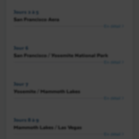
Jours 2 à 5
San Francisco Aera
En détail
Jour 6
San Francisco / Yosemite National Park
En détail
Jour 7
Yosemite / Mammoth Lakes
En détail
Jours 8 à 9
Mammoth Lakes / Las Vegas
En détail