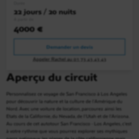
Durée
22 jours / 20 nuits
A partir de
4000 €
Demander un devis
Appeler Rachel au 01 73 43 43 43
Aperçu du circuit
Personnalisez ce voyage de San Francisco à Los Angeles
pour découvrir la nature et la culture de l'Amérique du
Nord. Avec une voiture de location, parcourez ainsi les
Etats de la Californie, du Nevada, de l'Utah et de l'Arizona.
Au cours de cet autotour San Francisco - Los Angeles, c'est
à votre rythme que vous pourrez explorer ses mythiques
parcs nationaux, les plages de la côte californienne mais