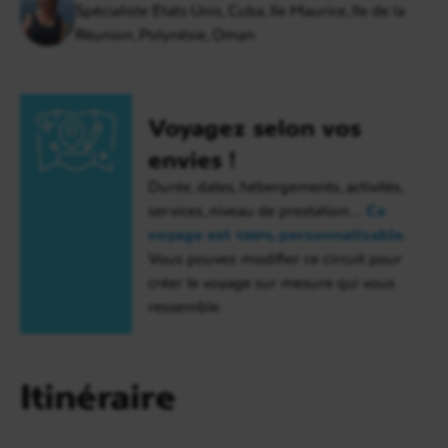
Spécialiste Etats-Unis, Cuba, Ile Maurice, Ile de la
Réunion, Polynésie, Oman
Voyagez selon vos
envies !
Durée, dates, hébergements, activités,
services, niveau de prestation…
Ce
voyage est 100% personnalisable
.
Vous pouvez modifier ce circuit pour
créer le voyage sur mesure qui vous
ressemble.
Itinéraire