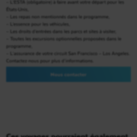
– L’ESTA (obligatoire) à faire avant votre départ pour les
États-Unis,
– Les repas non mentionnés dans le programme,
– L’essence pour les véhicules,
– Les droits d’entrées dans les parcs et sites à visiter,
– Toutes les excursions optionnelles proposées dans le
programme,
– L’assurance de votre circuit San Francisco – Los Angeles.
Contactez-nous pour plus d’informations.
Nous contacter
Jours 8 à 9
Mammoth Lakes / Las Vegas
6h - 500 km
Poursuite de votre circuit San Francisco – Los
Angeles vers
Las Vegas
. Après vos étapes
« nature », vous profiterez de la cité du jeu et du
divertissement selon vos envies. Visitez ses grands
casinos et nombreux complexes hôteliers.
Ces voyages pourraient également