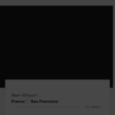
Jour 1
Départ
France
San Francisco
En détail