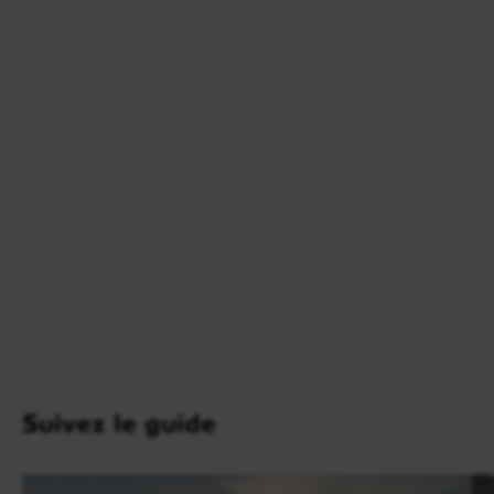
Jours 12 à 13
Zion National Park / Page
3h40 - 225 km
Vous reprendrez la route avec votre voiture ou 4×4
de location en direction de
Page
(3h40 – 225 km).
Tout au Nord de l’Arizona, la ville est connue pour
être la porte d’entrée de
Glen Canyon National
Recreation Aera
mais aussi, et surtout, de
Lake
Powell.
Suivez le guide
Pour l’anecdote, le lac Powell n’existait pas il y a 50
ans. On doit cette merveille naturelle à l’intervention
humaine suite à la construction du barrage de Glen