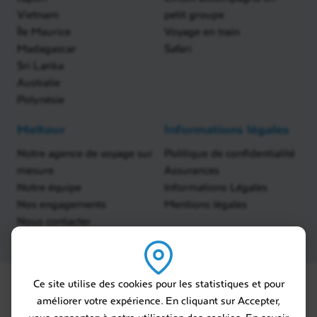
comme bon vous semble. Découvrez les villes
Vietnam
petit groupe
voisines de
Chula Vista, Solana Beach, Del Mar.
..
Île Maurice
Voyage en train
Des noms évocateurs de la côte Sud de la Californie.
Madagascar
Safari
La ville est située à la frontière avec le Mexique en
Sri Lanka
face de la ville de
Tijuana
.
Australie
Polynésie
Selon vos envies, faites du farniente sur les belles
plages du Pacifique, visitez ses musées, ses zoos… 3
Meltour
Informations légales
nuits au
Bahia Resort Hotel.
Notre agence de voyage sur
Politique de confidentialité
mesure
Assurances
Notre équipe
Informations Légales
Nos engagements
Mentions légales
Nous contacter
Ce site utilise des cookies pour les statistiques et pour
améliorer votre expérience. En cliquant sur Accepter,