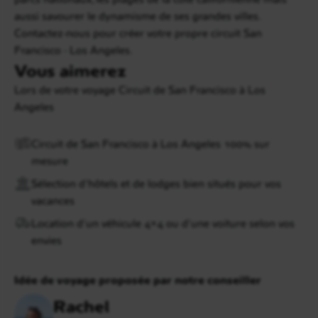
aussi savourer le dynamisme de ses grandes villes.
Contactez-nous pour créer votre propre circuit San
Francisco - Los Angeles.
Vous aimerez
Lors de votre voyage Circuit de San Francisco à Los
Angeles
Circuit de San Francisco à Los Angeles 100% sur
mesure
Sélection d’hôtels et de lodges bien situés pour vos
vacances
Location d’un véhicule 4×4 ou d’une voiture selon vos
envies
Idée de voyage proposée par notre conseiller
Rachel