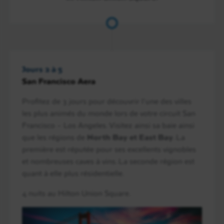
Jours 2 à 5
San Francisco Aera
Profitez de 3 jours pour découvrir l’une des villes
les plus animés du monde lors de votre circuit San
Francisco – Los Angeles. Visitez ainsi sa baie ainsi
que les régions de
North Bay et East Bay
. La
première est réputée pour ses excellents vignobles
et nombreuses caves à vins. La seconde région est
quant à elle plus résidentielle.
4 nuits au Hilton Union Square.