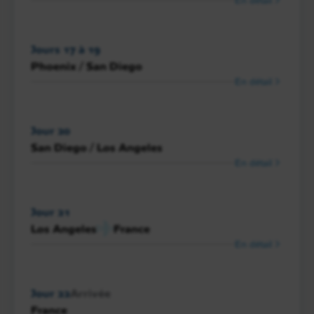
Jours 17 à 19
Phoenix / San Diego
En détail
Jour 20
San Diego / Los Angeles
En détail
Jour 21
Los Angeles
France
En détail
Jour 22
Arrivée
France