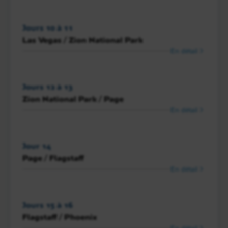
Jours 10 à 11
Las Vegas / Zion National Park
En détail
Jours 12 à 13
Zion National Park / Page
En détail
Jour 14
Page / Flagstaff
En détail
Jours 15 à 16
Flagstaff / Phoenix
En détail