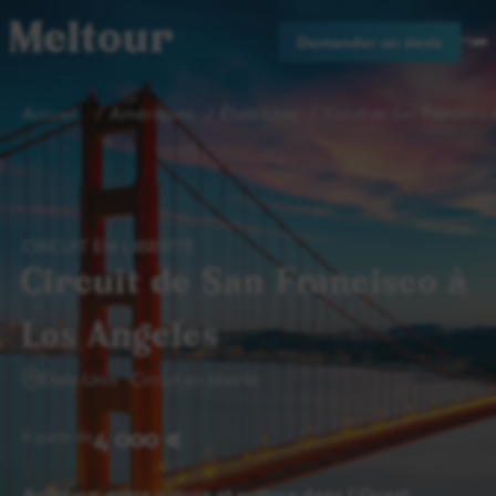
Meltour
Demander un devis
Accueil
Amériques
États-Unis
Circuit de San Francisco 
CIRCUIT EN LIBERTÉ
Circuit de San Francisco à
Los Angeles
États-Unis
Circuit en liberté
4 000 €
A partir de
Autotour entre nature et culture dans l’Ouest