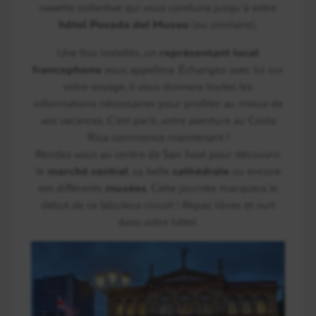
navette collective qui vous conduira jusqu’à votre
hôtel Posada del Museo
(ou similaire).
Une fois installés, un
représentant local
francophone
vous appellera. Échangez avec lui sur
votre voyage, il vous donnera toutes les
informations nécessaires pour profiter au mieux de
vos vacances. C’est parti, votre aventure au Costa
Rica commence maintenant !
Rendez-vous au centre de San José pour découvrir
le
marché central
, sa belle
cathédrale
ou encore
ses différents
musées
. Cette journée marquera le
début de ce fabuleux circuit ! Repas libres et nuit
dans votre hôtel.