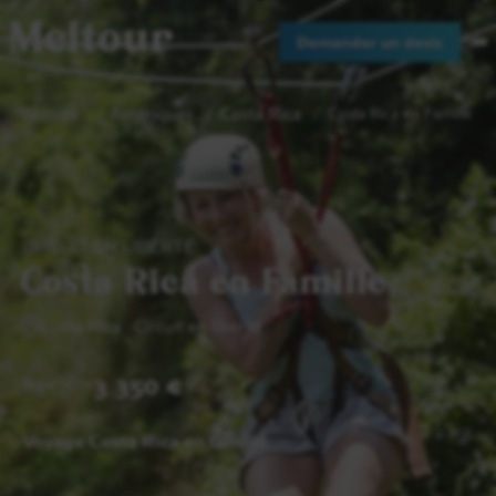
Meltour
Demander un devis
Accueil
Amériques
Costa Rica
Costa Rica en Famille
CIRCUIT EN LIBERTÉ
Costa Rica en Famille
Costa Rica
Circuit en liberté
3 350 €
A partir de
Voyage Costa Rica en famille