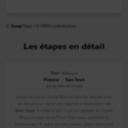
©
Jawg
Maps
|
© OSM contributors
Les étapes en détail
Jour 1
Départ
France
San José
30-45 min de route
Votre circuit au Costa Rica en famille débute avec
un départ sur votre vol régulier à destination de
San José
. Arrivée à San José, la capitale du Costa
Rica. Le pays de la Pura Vida vous souhaite la
bienvenue ! A votre arrivée prenez place dans une