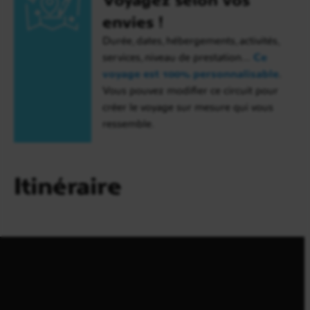
envies !
Durée, dates, hébergements, activités,
services, niveau de prestation…
Ce
voyage est 100% personnalisable
.
Vous pouvez modifier ce circuit pour
créer le voyage sur mesure qui vous
ressemble.
Itinéraire