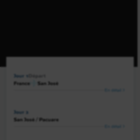
Jour 1
Départ
France
San José
En détail
Jour 2
San José / Pacuare
En détail