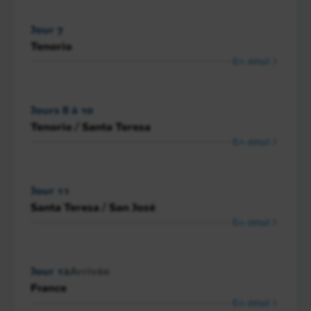
Jour 7
Tenorio
En détail
Jours 8 à 10
Tenorio / Santa Teresa
En détail
Jour 11
Santa Teresa / San José
En détail
Jour 12
Arrivée
France
En détail