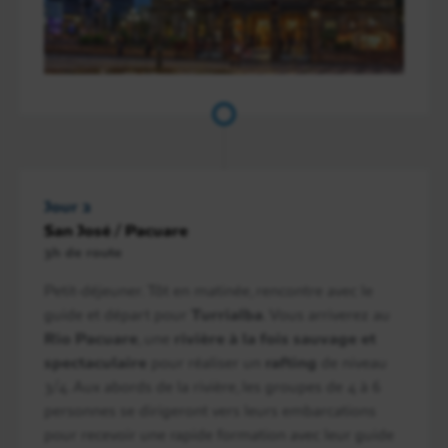
Jour 2
San José / Pacuare
3h de route
Petit-déjeuner. Tôt en matinée, rencontre avec le
guide et départ pour
Turrialba
. Vous arriverez au
Rio Pacuare
, une
rivière à la fois sauvage et
spectaculaire
pour réaliser un
rafting
de niveau
3/4. Aux abords de la rivière, les groupes de 4 à 6
personnes se dirigeront vers leurs embarcations
pour recevoir une rapide formation avec leur guide