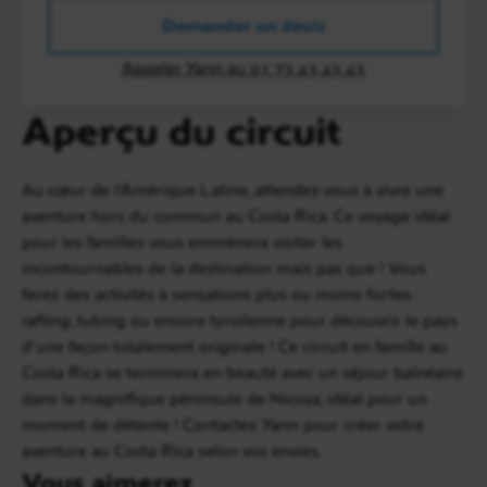
Demander un devis
Appeler Yann au 01 73 43 43 43
Aperçu du circuit
Au cœur de l’Amérique Latine, attendez-vous à vivre une
aventure hors du commun au Costa Rica. Ce voyage idéal
pour les familles vous emmènera visiter les
incontournables de la destination mais pas que ! Vous
ferez des activités à sensations plus ou moins fortes :
rafting, tubing ou encore tyrolienne pour découvrir le pays
d’une façon totalement originale ! Ce circuit en famille au
Costa Rica se terminera en beauté avec un séjour balnéaire
dans la magnifique péninsule de Nicoya, idéal pour un
moment de détente ! Contactez Yann pour créer votre
aventure au Costa Rica selon vos envies.
Vous aimerez