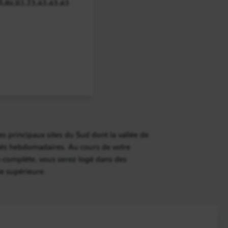
t au 01 73 43 43 43
s principaux sites du Sud dont la vallée de
hés hebdomadaires. Au cours de votre
n-complète, vous serez logé dans des
e supérieure.