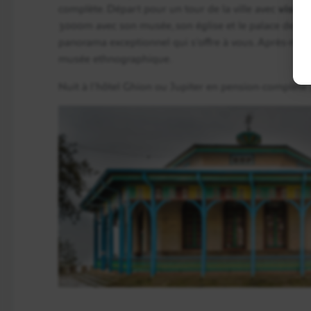
complète. Départ pour un tour de la ville avec
visite
3000m avec son musée, son église et le palace de Mén
panorama exceptionnel qui s’offre à vous. Après-midi,
musée ethnographique.
Nuit à l’hôtel Ghion ou Jupiter en pension-complète (