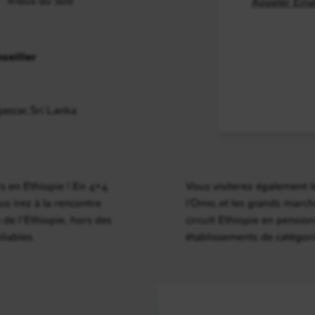
Appeler Eina
seiller
gascar, Sri Lanka
rs en Ethiopie ! En 4×4
Vous visiterez également le
s irez à la rencontre
l’Omo, et les grands marc
e de l’Ethiopie, hors des
circuit Ethiopie en pensio
liables.
établissements de catégori