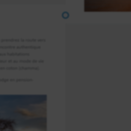
Jour 13
Yirgalem / Langano
s prendrez la route vers
encontre authentique
Jour 14
ux habitations
Langano / Addis Abeba
eur et au mode de vie
p en coton (chamma).
odge en pension-
Jour 15
Arrivée
France