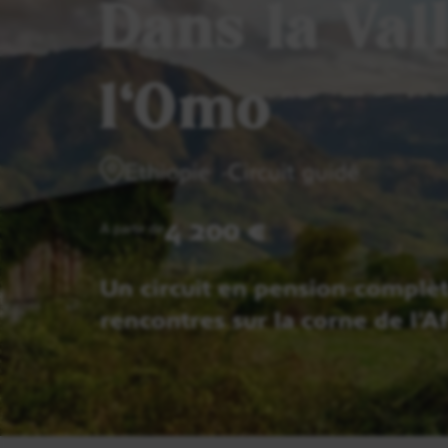
Dans la Val
l'Omo
Ethiopie
Circuit guidé
4 200 €
A partir de
Un circuit en pension-complèt
rencontres sur la corne de l’A