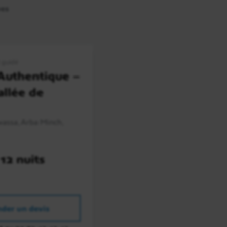
ues
t guidé
Authentique –
allée de
assa, Arba Minch,
 12 nuits
der un devis