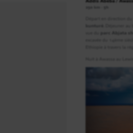
Addis Abeba / Awas
250 km - 5h
Jour 9
Départ en direction du
Jinka / Turmi
kunturé
. Déjeuner au 
vue du
parc Abjata sh
excavée du 14ème siècl
Ethiopie à travers la r
Jour 10
Turmi / Omoraté / Turmi
Nuit à Awassa au Lewis
Jour 11
Turmi / Yabelo
Jour 12
Yabelo / Yirgalem