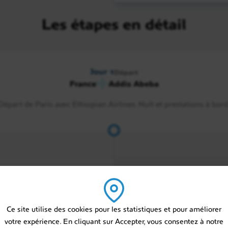
Jour 1
Départ
Les étapes en détail
France
Addis Abeba
Jour 2
Jour 1
Départ
Addis Abeba
France
Addis Abeba
Départ de Paris avec Ethiopian Airlines. Nuit et prestations à bord
Jour 3
Addis Abeba / Awassa
Jour 4
Awassa / Arba Minch
Ce site utilise des cookies pour les statistiques et pour améliorer
e guide francophone qui
votre expérience. En cliquant sur Accepter, vous consentez à notre
iopie en pension-