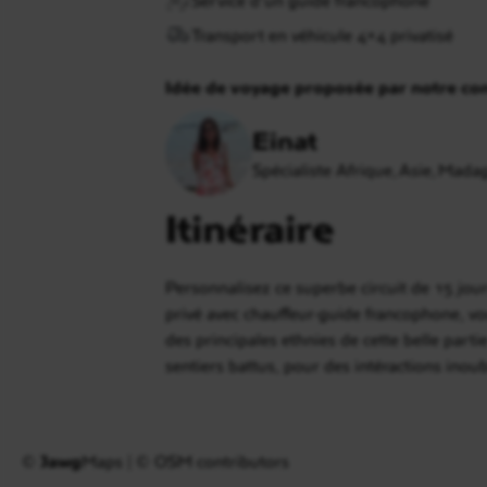
Transport en véhicule 4×4 privatisé
Idée de voyage proposée par notre con
Einat
Spécialiste Afrique, Asie, Mada
Itinéraire
Personnalisez ce superbe circuit de 15 jou
privé avec chauffeur-guide francophone, vou
des principales ethnies de cette belle parti
sentiers battus, pour des intéractions inoub
©
Jawg
Maps
|
© OSM contributors