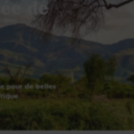
lée de
e pour de belles
frique