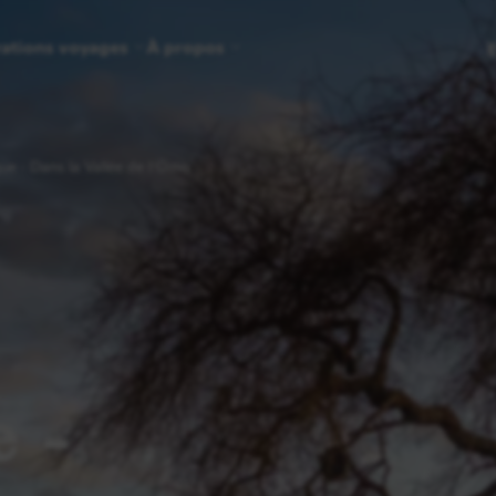
rations voyages
À propos
ue - Dans la Vallée de l'Omo
e -