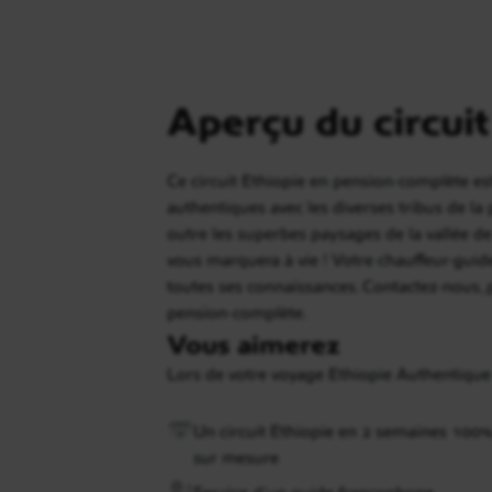
Aperçu du circuit
Ce circuit Ethiopie en pension-complète est
authentiques avec les diverses tribus de la
outre les superbes paysages de la vallée d
vous marquera à vie ! Votre chauffeur-guid
toutes ses connaissances. Contactez-nous, p
pension-complète.
Vous aimerez
Lors de votre voyage Ethiopie Authentique
Un circuit Ethiopie en 2 semaines 100
sur mesure
Service d’un guide francophone