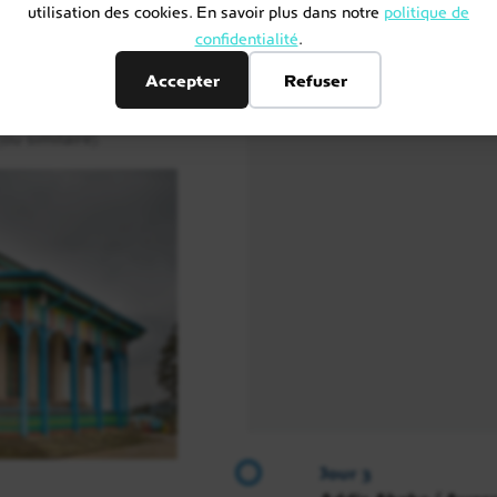
utilisation des cookies. En savoir plus dans notre
politique de
 de Entoto
à plus de
Jour 5
confidentialité
.
élik II. Profitez du
Arba Minch
 visite prévue du
Accepter
Refuser
ou similaire).
Jour 6
Arba Minch / Konso
Jour 7
Konso / Jinka
Jour 8
Mago / Jinka
Jour 3