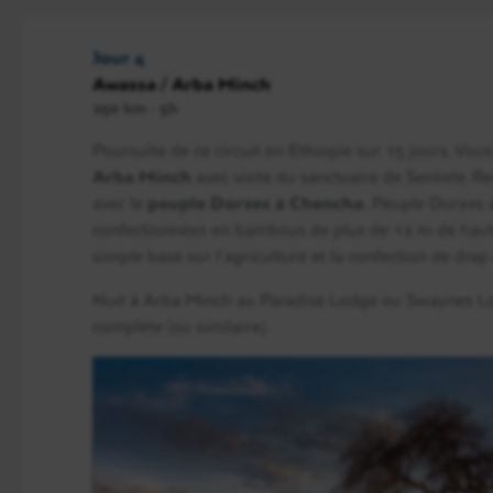
Jour 4
Awassa / Arba Minch
250 km - 5h
Poursuite de ce circuit en Ethiopie sur 15 jours. Vou
Arba Minch
avec visite du sanctuaire de Senkele. R
avec le
peuple Dorzes à Chencha.
Peuple Dorzes a
confectionnées en bambous de plus de 12 m de haut
simple basé sur l’agriculture et la confection de dra
Nuit à Arba Minch au Paradise Lodge ou Swaynes L
complète (ou similaire).