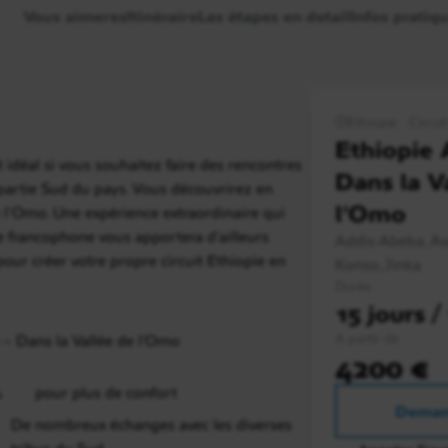
Vous aimerez
Itinéraire
Les étapes en detail
Infos pratiq
Ethiopie
Circui
Ethiopie 
 idéal si vous souhaitez faire des rencontres
Dans la V
 partie Sud du pays. Vous découvrirez en
l’Omo
e l'Omo. Une expérience extraordinaire qui
e francophone vous apportera d'ailleurs
Addis-Abeba, Aw
our créer votre propre circuit Ethiopie en
Konso, Jinka
Durée
15 jours /
A partir de
 – Dans la Vallée de l’Omo
4200 €
%
pour plus de confort
Deman
De nombreux échanges avec les diverses
tribus du Sud