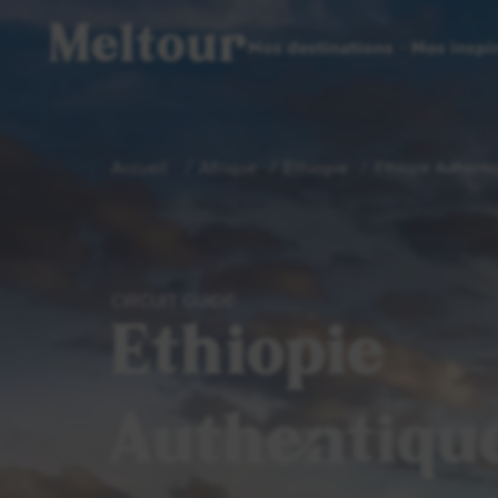
Meltour
Nos destinations
Nos inspi
Accueil
Afrique
Ethiopie
Ethiopie Authentiq
CIRCUIT GUIDÉ
Ethiopie
Authentiqu