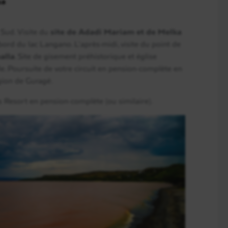
sa
 Sud. Visite du
site de Adadi Mariam et de Melka
bord du lac Langano. L’après-midi, visite du point de
En détail
alla
. Site de gisement préhistorique et église
e. Poursuite de votre circuit en pension-complète en
égion de Guragé.
 Resort en pension-complète (ou similaire).
En détail
En détail
En détail