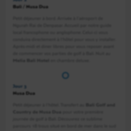
Bali / Nusa Dua
Petit déjeuner à bord. Arrivée à l’aéroport de
Ngurah Rai de Denpasar. Accueil par notre guide
local francophone ou anglophone. Celui-ci vous
conduira directement à l’hôtel pour vous y installer.
Après-midi et diner libres pour vous reposer avant
de commencer vos parties de golf à Bali. Nuit au
Melia Bali Hotel
en chambre deluxe.
Jour 3
Nusa Dua
Petit déjeuner à l’hôtel. Transfert au
Bali Golf and
Country de Nusa Dua
pour votre première
journée de golf à Bali. Découvrez ce sublime
parcours 18 trous situé en bord de mer dans le sud