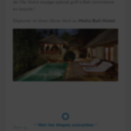
de l’île. Votre voyage spécial golf à Bali commence
en beauté !
Déjeuner et diner libres. Nuit au
Melia Bali Hotel.
Voir les étapes suivantes
Jour 4