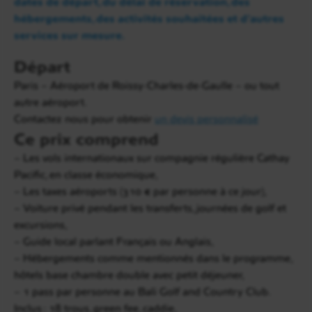
dates de départ, du délai de réservation, des
hébergements, des activités souhaitées et d’autres
services sur mesure.
Départ
Paris – Aéroport de Roissy-Charles-de-Gaulle – ou tout
autre aéroport.
Contactez nous pour obtenir
un devis personnalisé
Ce prix comprend
Jour 5
– Les vols internationaux sur compagnie régulière Cathay
Nusa Dua
Pacific, en classe économique,
– Les taxes aéroports (310 € par personne à ce jour),
Petit déjeuner à l’hôtel. Vous passerez cette fois la
– Voiture privé pendant les transferts, journées de golf et
journée à jouer au New Kuta Golf à Uluwatu. Il
excursions,
s’agit d’un autre très beau parcours 18 trous avec
– Guide local parlant Français ou Anglais,
vue sur la mer. Un must du golf à Bali.
– Hébergements comme mentionnés dans le programme,
Déjeuner et diner libre. Nuit au Melia Bali Hotel en
hôtels base chambre double avec petit déjeuner,
chambre deluxe.
– 1 pass par personne au Bali Golf and Country Club.
Inclus : 18 trous, green fee, caddie,