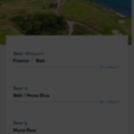
Jour 1
Départ
France
Bali
En détail
Jour 2
Bali / Nusa Dua
En détail
Jour 3
Nusa Dua