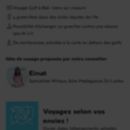
Voyage Golf à Bali 100% sur mesure
4 green-fees dans des clubs réputés de l’île
Possibilité d’échanger un gree-fee contre une séance
spa de 2 h
De nombreuses activités à la carte en dehors des golfs
Idée de voyage proposée par notre conseiller
Einat
Spécialiste Afrique, Asie, Madagascar, Sri Lanka
Voyagez selon vos
envies !
Durée, dates, hébergements, activités,