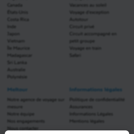
Canada
Vacances au soleil
États-Unis
Voyage d'exception
Costa Rica
Autotour
Inde
Circuit privé
Japon
Circuit accompagné en
Vietnam
petit groupe
Île Maurice
Voyage en train
Madagascar
Safari
Sri Lanka
Australie
Polynésie
Meltour
Informations légales
Notre agence de voyage sur
Politique de confidentialité
mesure
Assurances
Notre équipe
Informations Légales
Nos engagements
Mentions légales
Nous contacter