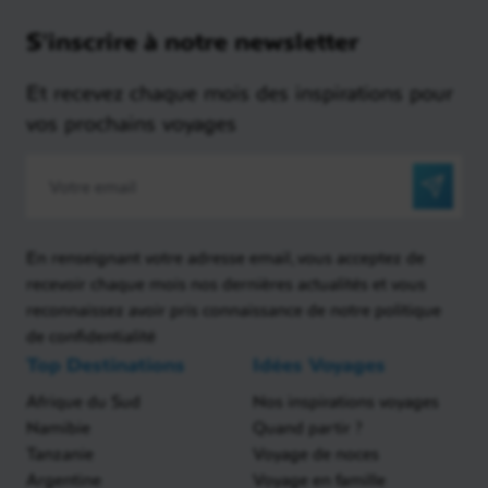
S'inscrire à notre newsletter
Et recevez chaque mois des inspirations pour
vos prochains voyages
En renseignant votre adresse email, vous acceptez de
recevoir chaque mois nos dernières actualités et vous
reconnaissez avoir pris connaissance de notre politique
de confidentialité
Top Destinations
Idées Voyages
Afrique du Sud
Nos inspirations voyages
Namibie
Quand partir ?
Tanzanie
Voyage de noces
Argentine
Voyage en famille