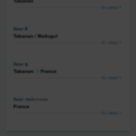
Tabanan
En détail
Jour 8
Tabanan / Bedugul
En détail
Jour 9
Tabanan
France
En détail
Jour 10
Arrivée
France
En détail