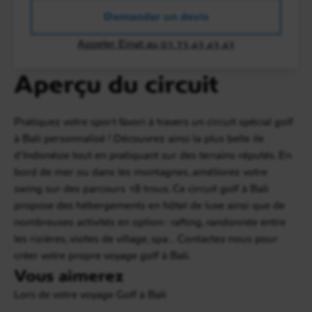
Demander un devis
Appeler Einat au 01 73 43 43 43
Aperçu du circuit
Pratiquez votre sport favori à travers un circuit spécial golf
à Bali personnalisé ! Découvrez ainsi la plus belle ile
d'Indonésie tout en pratiquant sur des terrains réputés. En
bord de mer ou dans les montagnes, améliorez votre
swing sur des parcours 18 trous. Ce circuit golf à Bali
propose des hébergements en hôtel de luxe ainsi que de
nombreuses activités en option : rafting, randonnée entre
les rizières, visites de village, spa... Contactez-nous pour
créer votre propre voyage golf à Bali.
Vous aimerez
Lors de votre voyage Golf à Bali