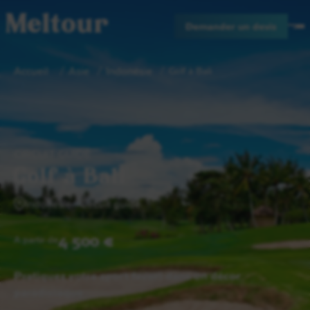
Meltour
Demander un devis
Accueil
Asie
Indonésie
Golf à Bali
CIRCUIT GUIDÉ
Golf à Bali
Indonésie
Circuit guidé
4 500 €
A partir de
Pratiquez votre sport favori dans un décor
paradisiaque