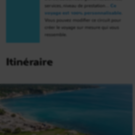
services, niveau de prestation…
Ce
voyage est 100% personnalisable
.
Vous pouvez modifier ce circuit pour
créer le voyage sur mesure qui vous
ressemble.
Itinéraire