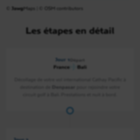
©
Jawg
Maps
|
© OSM contributors
Les étapes en détail
Jour 1
Départ
France
Bali
Décollage de votre vol international Cathay Pacific à
destination de
Denpasar
pour rejoindre votre
circuit golf à Bali. Prestations et nuit à bord.
Jour 2