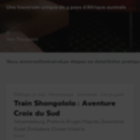
Une traversée unique de 4 pays d’Afrique australe
Train Shongololo
Chutes Victoria, Zimbabwe
Vous aimerez
Itinéraire
Les étapes en detail
Infos pratiqu
Afrique du Sud
Mozambique
Zimbabwe
Circuit guidé
Train Shongololo : Aventure
Croix du Sud
Johannesburg, Pretoria, Kruger, Maputo, Swaziland,
Great Zimbabwe, Chutes Victoria
Durée