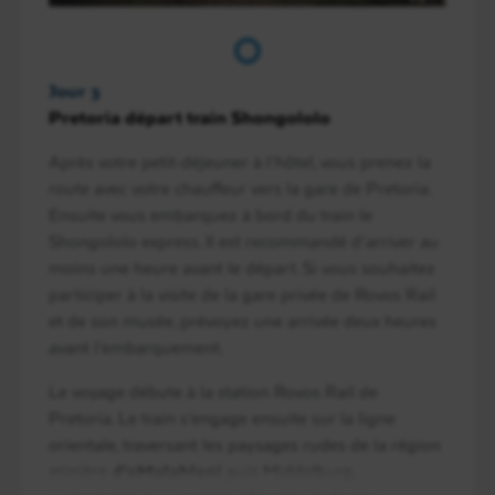
Jour 3
Pretoria départ train Shongololo
Après votre petit-déjeuner à l’hôtel, vous prenez la
route avec votre chauffeur vers la gare de Pretoria.
Ensuite vous embarquez à bord du train le
Shongololo express. Il est recommandé d’arriver au
moins une heure avant le départ. Si vous souhaitez
participer à la visite de la gare privée de Rovos Rail
et de son musée, prévoyez une arrivée deux heures
avant l’embarquement.
Le voyage débute à la station Rovos Rail de
Pretoria. Le train s’engage ensuite sur la ligne
orientale, traversant les paysages rudes de la région
minière
d’eMalahleni
puis Middelburg,