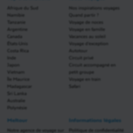
Zimbabwe est le plus grand site historique d’Afrique
Afrique du Sud
Nos inspirations voyages
subsaharienne. L’ambiance du l’Afrique médiévale
Namibie
Quand partir ?
est magique. Les ruines témoignent d’une culture et
Tanzanie
Voyage de noces
d’une civilisation bantoue qui ont prospéré du
Argentine
Voyage en famille
11ème au 15ème siècle.
Canada
Vacances au soleil
États-Unis
Voyage d'exception
En fin d’après-midi, retour au train à Bannockburn
Costa Rica
Autotour
pour continuer votre voyage. Nuit à bord du
Inde
Circuit privé
Shongololo.
Japon
Circuit accompagné en
Vietnam
petit groupe
Île Maurice
Voyage en train
Madagascar
Safari
Sri Lanka
Australie
Polynésie
Meltour
Informations légales
Notre agence de voyage sur
Politique de confidentialité