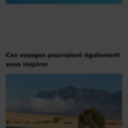
et rhinocéros, ou encore guépards, girafes,
hippopotames et antilopes.
En fin de journée, vous retournez au train pour
prendre départ pour le
Mozambique
. Nuit à bord
du Shongololo.
Ces voyages pourraient également
vous inspirer
Jour 6
Maputo (Mozambique) / Mpaka (Swaziland)