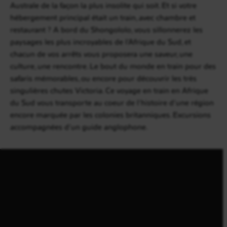
Australe de la façon la plus insolite qui soit. Et si votre
hébergement principal était un train, avec chambre et
restaurant ? A bord du Shongololo, vous sillonnerez les
paysages les plus incroyables de l’Afrique du Sud, et
chacun de vos arrêts vous proposera une saveur, une
culture, une rencontre. Le bout du monde en train pour des
safaris mémorables, ou encore pour découvrir les très
singulières chutes Victoria. Ce voyage en train en Afrique
du Sud vous transporte au coeur de l’histoire d’une région
encore marquée par les colonies britanniques. Excursions
accompagnées d’un guide anglophone.