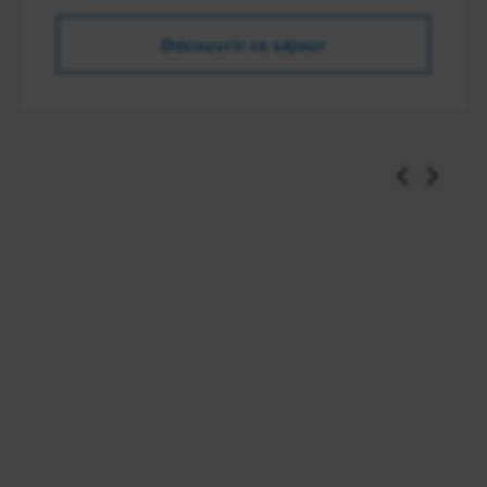
Découvrir ce séjour
Jour 7
Eswatini
Aujourd’hui vous partez en véhicule en direction de
Mpaka. Vous y visitez
Swazi Candles
. C’est
l’occasion de faire la rencontre d’artisans locaux et
découvrir leurs créations. Poursuivez avec le
Mantenga Cultural Village
, le musée à ciel ouvert
exposant les anciennes traditions ainsi que le mode
de vie Swazi. Vous déjeunez au Mantenga Lodge
niché en haut des montagnes et surplombant le
« rocher de l’exécution ».
En début de soirée, vous partez pour la
réserve
privée de Hoedspruit
, au Limpopo en Afrique du