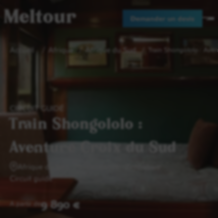
Meltour
Demander un devis
Accueil
Afrique
Afrique du Sud
Train Shongololo : Aven
CIRCUIT GUIDÉ
Train Shongololo :
Aventure Croix du Sud
Afrique du Sud
Mozambique
Zimbabwe
Circuit guidé
9 890 €
A partir de