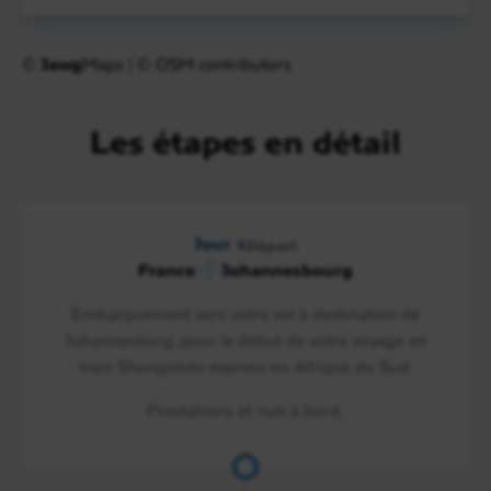
©
Jawg
Maps
|
© OSM contributors
Les étapes en détail
Jour 1
Départ
France
Johannesbourg
Embarquement vers votre vol à destination de
Johannesburg, pour le début de votre voyage en
train Shongololo express en Afrique du Sud.
Prestations et nuit à bord.