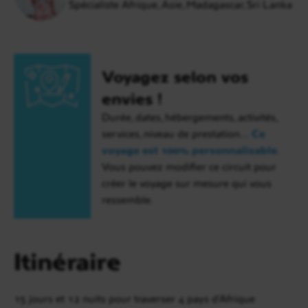
Spécialiste Afrique, Asie, Madagascar, Sri Lanka
Voyagez selon vos
envies !
Durée, dates, hébergements, activités,
services, niveau de prestation…
Ce
voyage est 100% personnalisable
.
Vous pouvez modifier ce circuit pour
créer le voyage sur mesure qui vous
ressemble.
Itinéraire
15 jours et 12 nuits pour traverser 4 pays d’Afrique