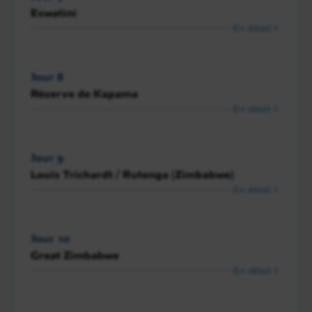
Eswatini
En détail
Jour 8
Réserve de Kapama
En détail
Jour 9
Louis Trichardt / Rutenga (Zimbabwe)
En détail
Jour 10
Great Zimbabwe
En détail