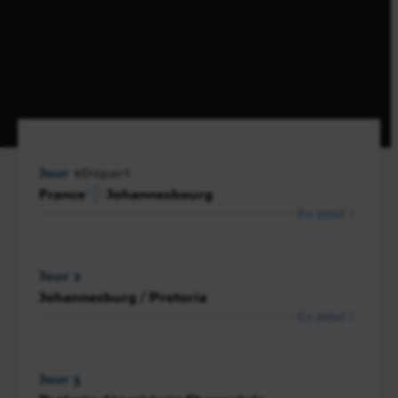
Jour 1
Départ
France
Johannesbourg
En détail
Jour 2
Johannesburg / Pretoria
En détail
Jour 3