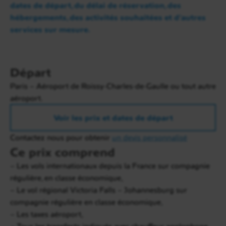
dates de départ, du délai de réservation, des
hébergements, des activités souhaitées et d’autres
services sur mesure.
Départ
Jour 4
Paris – Aéroport de Roissy-Charles-de-Gaulle ou tout autre
Malelane
aéroport.
Ce matin, vous visitez la
route des Panoramas
et
Voir les prix et dates de départ
Pilgrim’s Rest
, qui était autrefois un village de
mineurs, aujourd’hui restauré. Ensuite découvrez
Contactez nous pour obtenir
un devis personnalisé
d’impressionnantes cavités, appelées Bourke’s Luck
Ce prix comprend
Potholes, là où les deux rivières appelées Treur et
– Les vols internationaux depuis la France sur compagnie
Blyde se rencontrent. Puis laissez vous
régulière, en classe économique,
impressionner par
God’s Window,
un des points
– Le vol régional Victoria Falls – Johannesburg sur
de vus les plus spectaculaires de l’Afrique du Sud.
compagnie régulière en classe économique,
– Les taxes aéroport,
Dans l’après-midi, retour au train, puis départ pour
– Tous les transferts indiqués avec chauffeur anglophone,