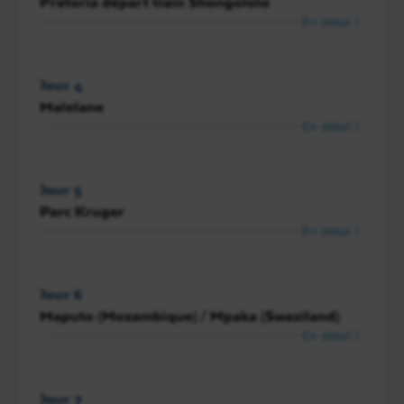
Pretoria départ train Shongololo
En détail
Jour 4
Malelane
En détail
Jour 5
Parc Kruger
En détail
Jour 6
Maputo (Mozambique) / Mpaka (Swaziland)
En détail
Jour 7