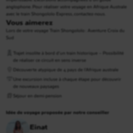
anglophone. Pour réaliser votre voyage en Afrique Australe
avec le train Shongololo Express, contactez-nous.
Vous aimerez
Lors de votre voyage Train Shongololo : Aventure Croix du
Sud
Trajet insolite à bord d’un train historique – Possibilité
de réaliser ce circuit en sens inverse
Découverte atypique de 4 pays de l’Afrique australe
Une excursion incluse à chaque étape pour découvrir
de nouveaux paysages
Séjour en demi-pension
Idée de voyage proposée par notre conseiller
Einat