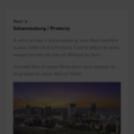
Jour 2
Johannesburg / Pretoria
A votre arrivée à Johannesburg, vous êtes transféré
à votre hôtel situé à Pretoria. C’est le début de votre
voyage en train de luxe en Afrique du Sud !
Journée libre et repas libres pour vous reposer du
long trajet en avion. Nuit à l’hôtel.