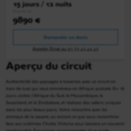
15 jours / 12 nuits
A partir de
9890 €
Demander un devis
Appeler Einat au 01 73 43 43 43
Aperçu du circuit
Authenticité des paysages à traverser, avec ce circuit en
train de luxe qui vous emmènera en Afrique australe. En 16
jours, visitez l'Afrique du Sud, le Mozambique, le
Swaziland, et le Zimbabwe, et réalisez des safaris uniques
dans les plus beaux parcs. Votre rencontre avec les
animaux de la savane, ou encore ce que vous ressentirez
face aux sublimes Chutes Victoria vous laissera un souvenir
impérissable. Excursions accompagnées d'un guide