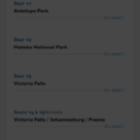
Jour 11
Antelope Park
En détail
Jour 12
Matobo National Park
En détail
Jour 13
Victoria Falls
En détail
Jours 14 à 15
Arrivée
Victoria Falls / Johannesburg / France
En détail