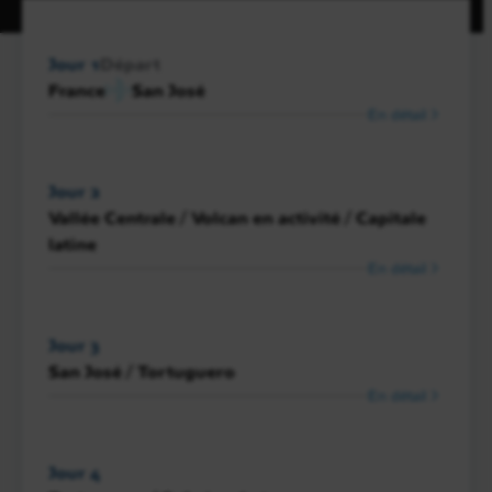
Jour 1
Départ
France
San José
En détail
Jour 2
Vallée Centrale / Volcan en activité / Capitale
latine
En détail
Jour 3
San José / Tortuguero
En détail
Jour 4