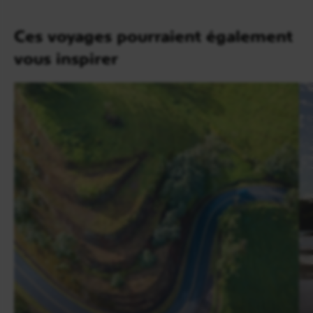
Volcan Arenal
2h de route
Ces voyages pourraient également
Petit-déjeuner. Au cours de cette journée, découvrez
vous inspirer
les
traditions costaricaines
du monde rural
.
Après avoir extrait le
jus de canne à sucre
, goûtez
le jus d’extrait de la canne à sucre et l’une des
boissons favorites des
Ticos : « le guaro »
. Au
déjeuner, savourez un repas typique : le Casado
accompagné d’une tortilla préparée par vos soins
avec une cheffe.
Dans l’après-midi, le choix entre deux activités
s’offre à vous. Vous pouvez tenter l’aventure en
tyrolienne
au-dessus de la forêt nuageuse.
Émotion et découverte sont garanties. Les
passionnés de nature qu’en à eux, pourront opter
pour une
balade dans la nature sur les ponts
suspendus
. Traversez la forêt tropicale sur un