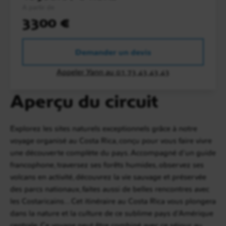
A partir de
3300 €
Demander un devis
Appeler Yann au 01 73 43 43 43
Aperçu du circuit
Explorez les sites naturels exceptionnels grâce à notre
voyage organisé au Costa Rica, conçu pour vous faire vivre
une découverte complète du pays. Accompagné d'un guide
francophone, traversez ses forêts humides, observez ses
volcans en activité, découvrez la vie sauvage et préservée
des parcs nationaux, faites aussi de belles rencontres avec
les Costaricains... Cet itinéraire au Costa Rica vous plongera
dans la nature et la culture de ce sublime pays d'Amérique
centrale. Ce voyage peut être combiné avec ce séjour au