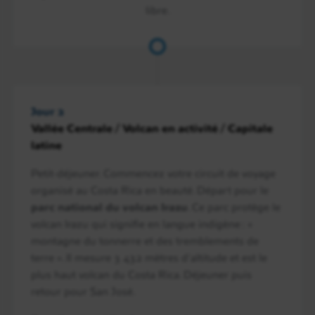
libre.
Jour 2
Vallée Centrale / Volcan en activité / Capitale
latine
Petit-déjeuner. Commencez votre circuit de voyage
organisé au Costa Rica en beauté. Départ pour le
parc national du volcan Irazu
. Ce parc protège le
volcan Irazu qui signifie en langue indigène : «
montagne du tonnerre et des tremblements de
terre ». Il mesure 3 432 mètres d’altitude et est le
plus haut volcan du Costa Rica. Déjeuner puis
retour pour San José.