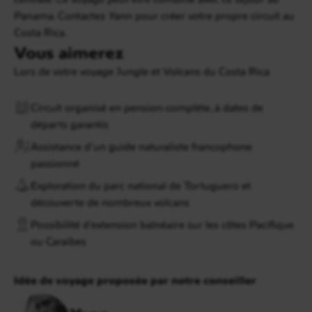
Panama. Contactez Yann pour créer votre propre circuit au
Costa Rica.
Vous aimerez
Lors de votre voyage Jungle et Volcans du Costa Rica
Circuit organisé en pension-complète, à dates de
départs garantis
Assistance d’un guide naturaliste francophone
passionné
Exploration du parc national de Tortuguero et
découverte de nombreux volcans
Possibilité d’extension balnéaire sur les côtes Pacifique
ou Caraïbes
Idée de voyage proposée par notre conseiller