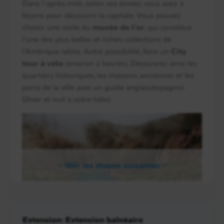
Dans l’après-midi, selon vos envies, vous avez 2
façons pour découvrir la capitale. Vous pouvez
choisir une visite du
musée de l’or
, qui constitue
l’une des plus belles et riches collections de
l’Amérique latine. Autre possibilité, faire un
City
tour à vélo
(environ 2 heures). Découvrez ainsi les
quartiers historiques, les maisons anciennes et les
parcs de la ville avec un guide anglais/espagnol.
Dîner et nuit à votre hôtel.
Voir les étapes suivantes
Extension: Extension balnéaire