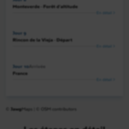
Monteverde - Forêt d’altitude
En détail
Jour 9
Rincon de la Vieja - Départ
En détail
Jour 10
Arrivée
France
En détail
©
Jawg
Maps
|
© OSM contributors