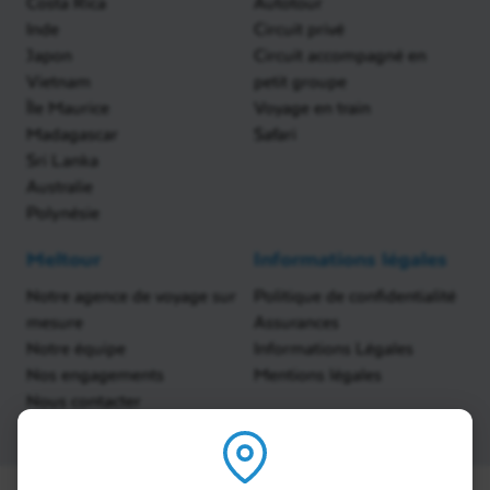
Costa Rica
Autotour
Inde
Circuit privé
Japon
Circuit accompagné en
Vietnam
petit groupe
Île Maurice
Voyage en train
Madagascar
Safari
Sri Lanka
Australie
Polynésie
Meltour
Informations légales
Notre agence de voyage sur
Politique de confidentialité
mesure
Assurances
Notre équipe
Informations Légales
Nos engagements
Mentions légales
Nous contacter