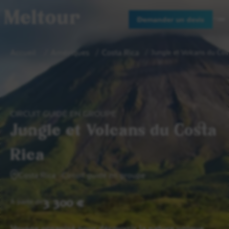
Meltour
Demander un devis
Accueil
Amériques
Costa Rica
Jungle et Volcans du Cos
CIRCUIT GUIDÉ EN GROUPE
Jungle et Volcans du Costa
Rica
Costa Rica
Circuit guidé en groupe
3 300 €
A partir de
Voyage organisé pour découvrir la nature unique