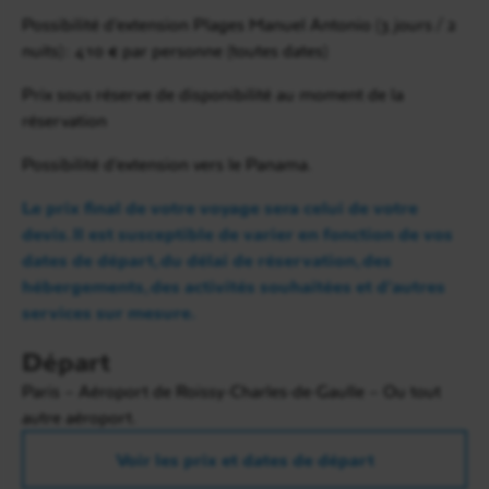
Rica commence par une
p
romenade en bateau
Possibilité d’extension Plages Manuel Antonio (3 jours / 2
sur les canaux du parc national de Tortuguero
.
nuits) : 410 € par personne (toutes dates)
Observation de magnifique flore tropicale du parc
Prix sous réserve de disponibilité au moment de la
ainsi que de la faune attrayante : caïmans, oiseaux et
réservation
singes araignées. Déjeuner au Lodge.
Possibilité d’extension vers le Panama.
Temps libre pour profiter de la piscine ou se
détendre puis excursion à pied dans la réserve du
Le prix final de votre voyage sera celui de votre
Lodge. Dîner et nuit à l’hôtel.
devis. Il est susceptible de varier en fonction de vos
dates de départ, du délai de réservation, des
Option : entre juillet et septembre, vous pouvez faire
hébergements, des activités souhaitées et d’autres
une excursion nocturne pour observer les tortues
services sur mesure.
marines vertes qui viennent pondre sur les plages
de la région. (Prix : environ 35-40 USD/personne à
Départ
payer sur place).
Paris – Aéroport de Roissy-Charles-de-Gaulle – Ou tout
autre aéroport.
Voir les prix et dates de départ