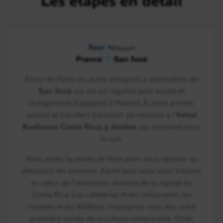
Les étapes en détail
Jour 1
Départ
France
San José
Envol de Paris (ou autre aéroport) à destination de
San José
sur un vol régulier, avec escale et
changement d’appareil à Madrid. À votre arrivée,
accueil et transfert d’environ 30 minutes à l
’hôtel
Radisson Costa Rica, 5 étoiles
(ou similaire) pour
la nuit.
Vous aurez la soirée de libre pour vous reposer ou
découvrir les environs. Après tout, vous vous trouvez
au cœur de l’ambiance vibrante de la capital du
Costa Rica. Les cafétérias et les restaurants, les
musées et les théâtres, imprégnez vous dès votre
première soirée de la culture costaricaine. Dîner