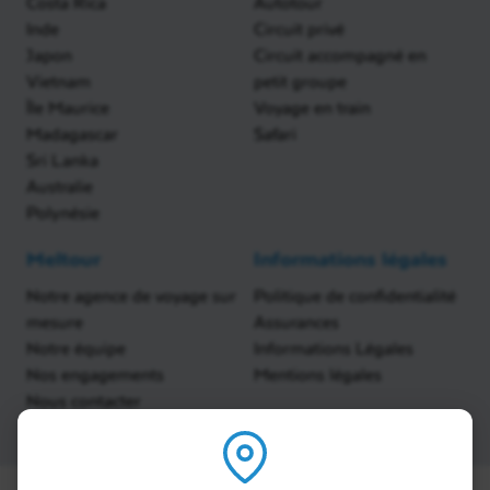
Costa Rica
Autotour
Inde
Circuit privé
Japon
Circuit accompagné en
Vietnam
petit groupe
Île Maurice
Voyage en train
Madagascar
Safari
Sri Lanka
Australie
Polynésie
Meltour
Informations légales
Notre agence de voyage sur
Politique de confidentialité
mesure
Assurances
Notre équipe
Informations Légales
Nos engagements
Mentions légales
Nous contacter