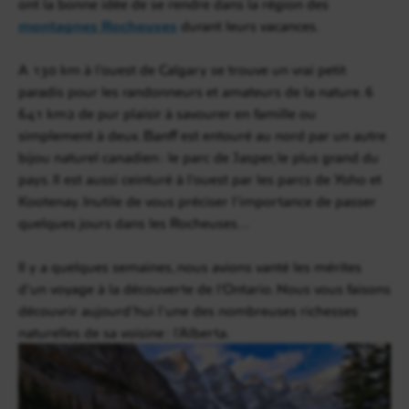
ont la bonne idée de se rendre dans la région des
montagnes Rocheuses
durant leurs vacances.
A 130 km à l’ouest de Calgary se trouve un vrai petit
paradis pour les randonneurs et amateurs de la nature. 6
641 km2 de pur plaisir à savourer en famille ou
simplement à deux. Banff est entouré au nord par un autre
bijou naturel canadien : le parc de Jasper, le plus grand du
pays. Il est aussi ceinturé à l’ouest par les parcs de Yoho et
Kootenay. Inutile de vous préciser l’importance de passer
quelques jours dans les Rocheuses…
Il y a quelques semaines, nous avions vanté les mérites
d’un voyage à la découverte de l’Ontario. Nous vous faisons
découvrir aujourd’hui l’une des nombreuses richesses
naturelles de sa voisine : l’Alberta.