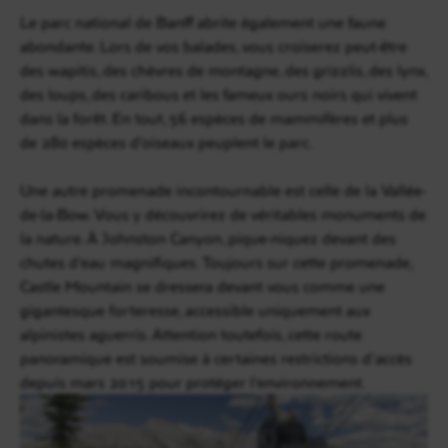
Le parc national de Banff abrite également une faune
abondante. Lors de vos balades, vous croiserez peut-être
des wapitis, des chèvres de montagne, des grizzlis, des lynx,
des loups, des caribous et les fameux ours noirs qui vivent
dans la forêt. En tout, 56 espèces de mammifères et plus
de 280 espèces d’oiseaux peuplent le parc.
Une autre promenade incontournable est celle de la Vallée-
de-la-Bow. Vous y découvrirez de véritables monuments de
la nature. À Johnston Canyon, pique-niquez devant des
chutes d’eau magnifiques. Toujours sur cette promenade,
Castle Mountain se dressera devant vous comme une
gigantesque forteresse, accessible uniquement aux
alpinistes aguerris. Attention toutefois, cette route
panoramique est soumise à certaines restrictions d’accès
depuis mars 2015 pour protéger l’environnement.