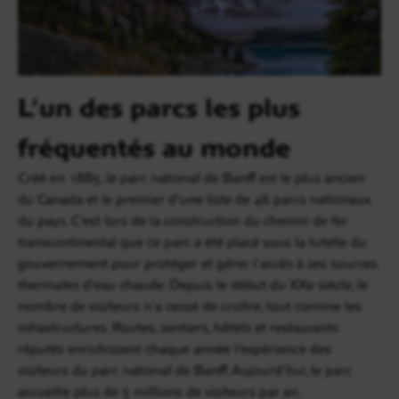
L’un des parcs les plus
fréquentés au monde
Créé en 1885, le parc national de Banff est le plus ancien
du Canada et le premier d’une liste de 46 parcs nationaux
du pays. C’est lors de la construction du chemin de fer
transcontinental que ce parc a été placé sous la tutelle du
gouvernement pour protéger et gérer l’accès à ses sources
thermales d’eau chaude. Depuis le début du XXe siècle, le
nombre de visiteurs n’a cessé de croître, tout comme les
infrastructures. Routes, sentiers, hôtels et restaurants
réputés enrichissent chaque année l’expérience des
visiteurs du parc national de Banff. Aujourd’hui, le parc
accueille plus de 5 millions de visiteurs par an.