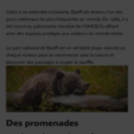
Grâce à sa notoriété croissante, Banff est devenu l’un des
parcs nationaux les plus fréquentés au monde. En 1985, il a
été inscrit au patrimoine mondial de l’UNESCO, offrant
ainsi des espaces protégés aux visiteurs du monde entier.
Le parc national de Banff est un véritable joyau naturel, où
chaque visiteur peut se reconnecter avec la nature et
découvrir des paysages à couper le souffle.
Des promenades