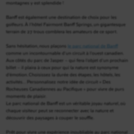
montagnes y est splendide !
Banff est également une destination de choix pour les
golfeurs. À l’hôtel Fairmont Banff Springs, un gigantesque
terrain de 27 trous comblera les amateurs de ce sport.
Sans hésitation, nous plaçons
le parc national de Banff
comme un incontournable d’un circuit à l’ouest canadien.
Aux côtés du parc de Jasper – qui fera l’objet d’un prochain
billet – il plaira à ceux pour qui la nature est synonyme
d’émotion. Choisissez la durée des étapes, les hôtels, les
activités… Personnalisez notre idée de circuit « Des
Rocheuses Canadiennes au Pacifique » pour vivre de purs
moments de plaisir.
Le parc national de Banff est un véritable joyau naturel, où
chaque visiteur peut se reconnecter avec la nature et
découvrir des paysages à couper le souffle.
Prêt pour vivre une expérience inoubliable au parc national