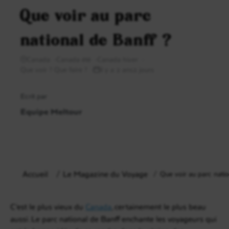
Que voir au parc
national de Banff ?
Canada
Canada été
Canada hiver
Que voir ? Que faire ?
il y a 2 ans2 jours
Ecrit par
Equipe Meltour
Accueil
Le Magazine du Voyage
Que voir au parc natio
C’est le plus vieux du
Canada
, certainement le plus beau
aussi. Le parc national de Banff enchante les voyageurs qui