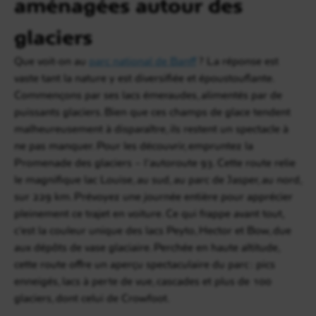
aménagées autour des
glaciers
Que voit-on au
parc national de Banff
? La réponse est
vaste tant la nature y est diversifiée et époustouflante.
Commençons par ses lacs émeraudes, alimentés par de
puissants glaciers. Bien que ces champs de glace tendent
malheureusement à disparaître, ils restent un spectacle à
ne pas manquer. Pour les découvrir, empruntez la
Promenade des glaciers – l’autoroute 93. Cette route relie
le magnifique lac Louise, au sud, au parc de Jasper, au nord,
sur 229 km. Prévoyez une journée entière pour apprécier
pleinement ce trajet en voiture. Ce qui frappe avant tout,
c’est la couleur unique des lacs Peyto, Hector et Bow, due
aux dépôts de vase glaciaire. Perchée en haute altitude,
cette route offre un aperçu spectaculaire du parc : pics
enneigés, lacs à perte de vue, cascades et plus de 100
glaciers, dont celui de Crowfoot.