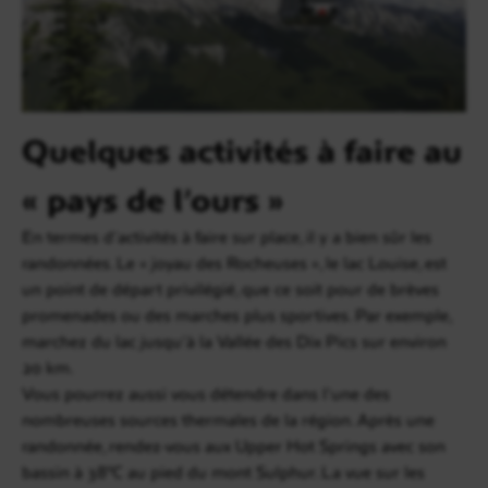
Quelques activités à faire au
« pays de l’ours »
En termes d’activités à faire sur place, il y a bien sûr les
randonnées. Le « joyau des Rocheuses », le lac Louise, est
un point de départ privilégié, que ce soit pour de brèves
promenades ou des marches plus sportives. Par exemple,
marchez du lac jusqu’à la Vallée des Dix Pics sur environ
20 km.
Vous pourrez aussi vous détendre dans l’une des
nombreuses sources thermales de la région. Après une
randonnée, rendez-vous aux Upper Hot Springs avec son
bassin à 38°C au pied du mont Sulphur. La vue sur les