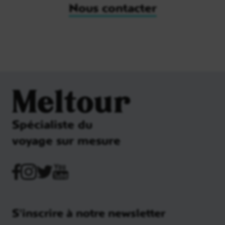
Nous contacter
Meltour
Spécialiste du
voyage sur mesure
S'inscrire à notre newsletter