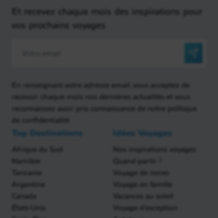
Et recevez chaque mois des inspirations pour
vos prochains voyages
En renseignant votre adresse email, vous acceptez de
recevoir chaque mois nos dernières actualités et vous
reconnaissez avoir pris connaissance de notre politique
de confidentialité
Top Destinations
Idées Voyages
Afrique du Sud
Nos inspirations voyages
Namibie
Quand partir ?
Tanzanie
Voyage de noces
Argentine
Voyage en famille
Canada
Vacances au soleil
États-Unis
Voyage d'exception