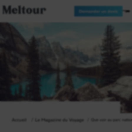
Meltour
Demander un devis
Accueil
Le Magazine du Voyage
Que voir au parc natio