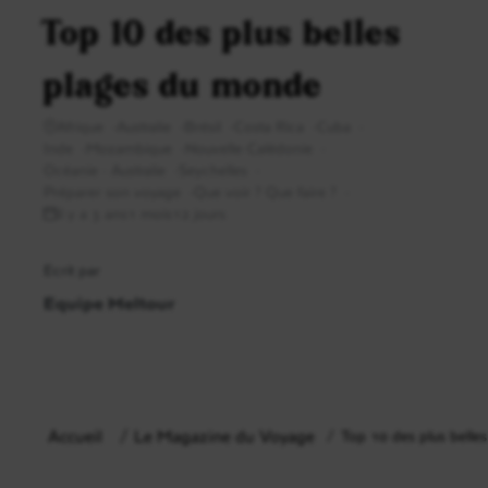
Top 10 des plus belles
plages du monde
Afrique
Australie
Brésil
Costa Rica
Cuba
Inde
Mozambique
Nouvelle-Calédonie
Océanie - Australie
Seychelles
Préparer son voyage
Que voir ? Que faire ?
il y a 3 ans1 mois12 jours
Ecrit par
Equipe Meltour
Accueil
Le Magazine du Voyage
Top 10 des plus belle