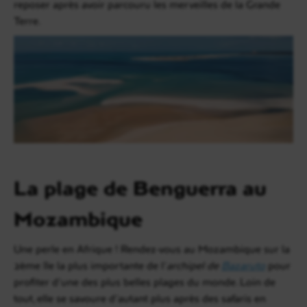
reposer après avoir parcouru les merveilles de la Grande
Terre.
La plage de Benguerra au
Mozambique
Une perle en Afrique ! Rendez-vous au Mozambique sur la
2ème île la plus importante de l’
archipel de
Bazaruto
pour
profiter d’une des plus belles plages du monde. Loin de
tout, elle se savoure d’autant plus après des safaris en