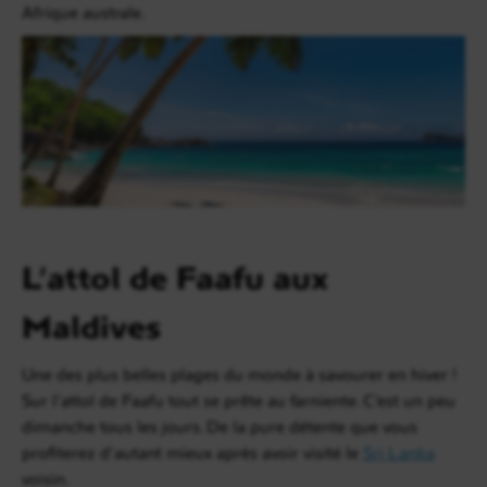
Afrique australe.
L’attol de Faafu aux
Maldives
Une des plus belles plages du monde à savourer en hiver !
Sur l’attol de Faafu tout se prête au farniente. C’est un peu
dimanche tous les jours. De la pure détente que vous
profiterez d’autant mieux après avoir visité le
Sri Lanka
voisin.