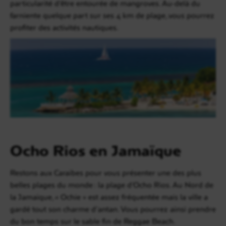
particularité d’être entourée de mangroves. Au-delà du
farniente quelque part sur ses 4 km de plage, vous pourrez
profiter des activités nautiques.
Ocho Rios en Jamaïque
Restons aux Caraïbes pour vous présenter une des plus
belles plages du monde : la plage d’Ocho Rios. Au Nord de
la Jamaïque, « Ochie » est assez fréquentée mais la ville a
gardé tout son charme d’antan. Vous pourrez ainsi prendre
du bon temps sur le sable fin de Reggae Beach.