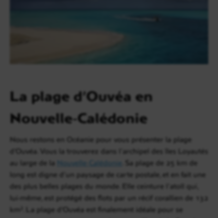
La plage d’Ouvéa en
Nouvelle-Calédonie
Nous restons en Océanie pour vous présenter la plage
d’Ouvéa. Vous la trouverez dans l’archipel des îles Loyautés
au large de la
Nouvelle-Calédonie
. Sa plage de 25 km de
long est digne d’un paysage de carte postale, et en fait une
des plus belles plages du monde. Elle ceinture l’atoll qui,
lui-même, est protégé des flots par un récif corallien de 132
km². La plage d’Ouvéa est finalement idéale pour se