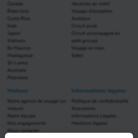
Canada
Vacances au soleil
États-Unis
Voyage d'exception
Costa Rica
Autotour
Inde
Circuit privé
Japon
Circuit accompagné en
Vietnam
petit groupe
Île Maurice
Voyage en train
Madagascar
Safari
Sri Lanka
Australie
Polynésie
Meltour
Informations légales
Notre agence de voyage sur
Politique de confidentialité
mesure
Assurances
Notre équipe
Informations Légales
Nos engagements
Mentions légales
Nous contacter