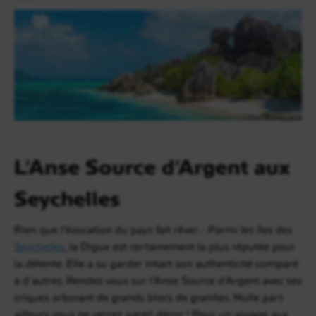
L’Anse Source d’Argent aux
Seychelles
Rien que l’évocation du pays fait rêver… Parmi les îles des
Seychelles
, la Digue est certainement la plus réputée pour
la détente. Elle a su garder intact son authenticité comparé
à d’autres. Rendez-vous sur l’Anse Source d’Argent avec ses
criques arborant de grands blocs de granites. Nulle part
ailleurs vous ne verrez pareil décor ! Pour un voyage aux