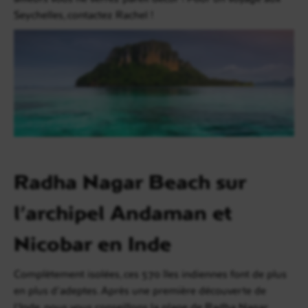
Seychelles, contactez Rachel !
Radha Nagar Beach sur
l’archipel Andaman et
Nicobar en Inde
Complètement isolées, ces 570 îles indiennes font de plus
en plus d’adeptes. Après une première découverte de
l’Inde, nous vous conseillons la plage de Radha Nagar