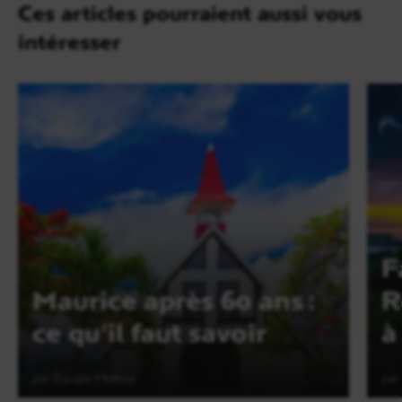
Ces articles pourraient aussi vous
intéresser
F
Maurice après 60 ans :
R
ce qu'il faut savoir
à
par Equipe Meltour
par