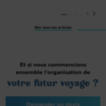
Lire l'article
Voir tous les articles
Et si nous commencions
ensemble l’organisation de
votre futur voyage ?
Demander un devis