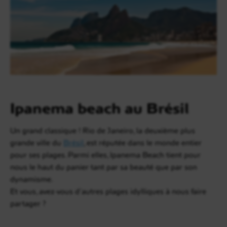
Ipanema beach au Brésil
Un grand classique ! Rio de Janeiro, la deuxième plus
grande ville du
Brésil
, est réputée dans le monde entier
pour ses plages. Parmi elles, Ipanema Beach tient pour
nous le haut du panier tant par sa beauté que par son
dynamisme.
Et vous, avez-vous d’autres plages idylliques à nous faire
partager ?