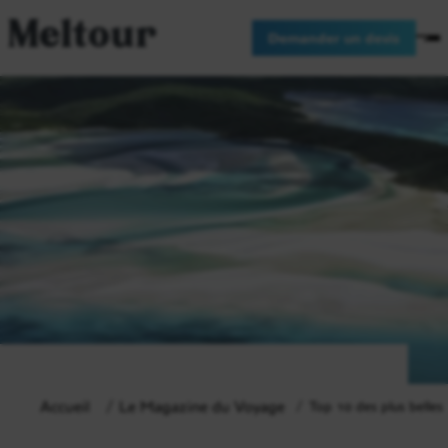
Meltour
Demander un devis
Accueil
Le Magazine du Voyage
Top 10 des plus belle