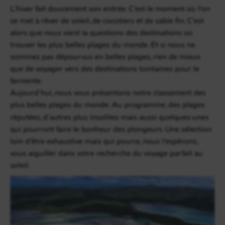
L’hiver fait doucement son entrée. C’est le moment où l’on
se met à rêver de soleil, de cocotiers et de sable fin. C’est
alors que nous vient la questions des destinations où
trouver les plus belles plages du monde. Et si nous ne
sommes pas dépourvus en belles plages, rien de mieux
que de voyager vers des destinations lointaines pour le
farniente.
Aujourd’hui, nous vous présentons notre classement des
plus belles plages du monde. Au programme, des plages
réputées, d’autres plus insolites mais aussi quelques-unes
qui pourront faire le bonheur des plongeurs. Une sélection
loin d’être exhaustive mais qui pourra, nous l’espérons,
vous aiguiller dans votre recherche du voyage parfait au
soleil.