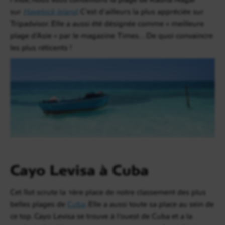
sur
Havelock Island
. C’est d’ailleurs la plus appréciée sur
Tripadvisor. Elle a aussi été désignée comme « meilleure
plage d’Asie » par le magazine Times… De quoi convaincre
les plus réticents !
Cayo Levisa à Cuba
Cet îlot scrute la 1ère place de notre classement des plus
belles plages de
Cuba
. Elle a aussi toute sa place au sein de
ce top. Cayo Levisa se trouve à l’ouest de Cuba et a la