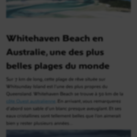
Whitehaven Beach en
Australie, une des plus
belles plages du monde
Sur 7 km de long, cette plage de rêve située sur
Whitsunday Island est l’une des plus propres du
Queensland. Whitehaven Beach se trouve à 50 km de la
côte Ouest australienne
. En arrivant, vous remarquerez
d’abord son sable d’un blanc presque aveuglant. Et ses
eaux cristallines sont tellement belles que l’on aimerait
bien y rester plusieurs années…