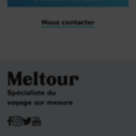
Nous contacter
Meltour
Spécialiste du
voyage sur mesure