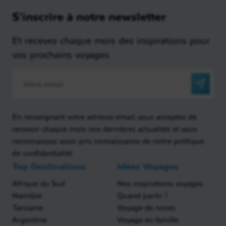
S'inscrire à notre newsletter
Et recevez chaque mois des inspirations pour
vos prochains voyages
En renseignant votre adresse email, vous acceptez de
recevoir chaque mois nos dernières actualités et vous
reconnaissez avoir pris connaissance de notre politique
de confidentialité
Top Destinations
Idées Voyages
Afrique du Sud
Nos inspirations voyages
Namibie
Quand partir ?
Tanzanie
Voyage de noces
Argentine
Voyage en famille