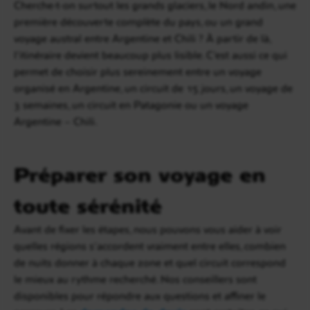
Cherche-t-on surtout les grands glaciers, le Nord andin, une
première découverte complète du pays, ou un grand
voyage austral entre Argentine et Chili ? À partir de là,
l’itinéraire devient beaucoup plus lisible. C’est aussi ce qui
permet de choisir plus sereinement entre un voyage
organisé en Argentine, un circuit de 15 jours, un voyage de
3 semaines, un circuit en Patagonie ou un voyage
Argentine – Chili.
Préparer son voyage en
toute sérénité
Avant de fixer les étapes, nous pouvons vous aider à voir
quelles régions s’accordent vraiment entre elles, combien
de nuits donner à chaque zone et quel circuit correspond
le mieux au rythme recherché. Nos conseillers sont
disponibles pour répondre aux questions et affiner le