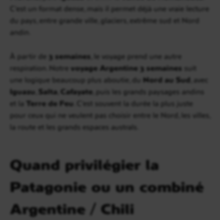
C’est un format dense, mais il permet déjà une vraie lecture
du pays, entre grande ville, glaciers, extrême sud et Nord
andin.
À partir de
3 semaines
, le voyage prend une autre
respiration. Notre
voyage Argentine 3 semaines
suit
une logique beaucoup plus aboutie, du
Nord au Sud
, avec
Iguazu
,
Salta
,
Cafayate
, puis les grands paysages andins
et la
Terre de Feu
. C’est souvent la durée la plus juste
pour ceux qui ne veulent pas choisir entre le Nord, les villes,
la route et les grands espaces australs.
Quand privilégier la
Patagonie ou un combiné
Argentine / Chili