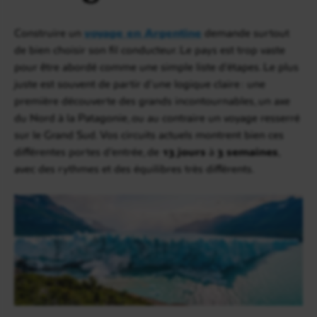
Construire un
voyage en Argentine
demande surtout
de bien choisir son fil conducteur. Le pays est trop vaste
pour être abordé comme une simple liste d’étapes. Le plus
juste est souvent de partir d’une logique claire : une
première découverte des grands incontournables, un axe
du Nord à la Patagonie, ou au contraire un voyage resserré
sur le Grand Sud. Vos circuits actuels montrent bien ces
différentes portes d’entrée, de
13 jours
à
3 semaines
,
avec des rythmes et des équilibres très différents.