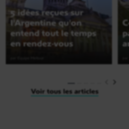
5 idées reçues sur
l'Argentine qu'on
C
entend tout le temps
p
en rendez-vous
a
par Equipe Meltour
par
Lire l'article
Voir tous les articles