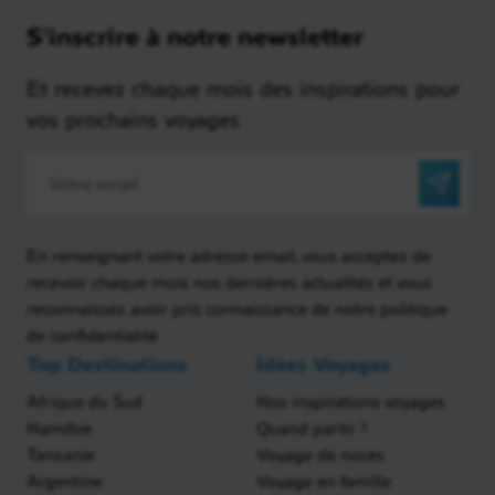
S'inscrire à notre newsletter
Et recevez chaque mois des inspirations pour
vos prochains voyages
En renseignant votre adresse email, vous acceptez de
recevoir chaque mois nos dernières actualités et vous
reconnaissez avoir pris connaissance de notre politique
de confidentialité
Top Destinations
Idées Voyages
Afrique du Sud
Nos inspirations voyages
Namibie
Quand partir ?
Tanzanie
Voyage de noces
Argentine
Voyage en famille