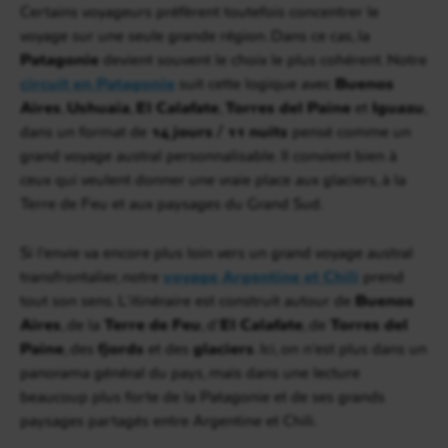
Certains voyageurs préfèrent toutefois concentrer le
voyage sur une seule grande région. Dans ce cas, la
Patagonie
devient souvent le choix le plus cohérent. Notre
circuit en Patagonie
suit cette logique avec
Buenos
Aires
,
Ushuaïa
,
El Calafate
,
Torres del Paine
et
Iguazu
,
dans un format de
14 jours / 11 nuits
pensé comme un
grand voyage austral personnalisable. Il convient bien à
ceux qui veulent donner une vraie place aux glaciers, à la
Terre de Feu et aux paysages du Grand Sud.
Si l’envie va encore plus loin vers un grand voyage austral
transfrontalier, notre
voyage Argentine et Chili
prend
tout son sens. L’itinéraire est construit autour de
Buenos
Aires
, de la
Terre de Feu
, d’
El Calafate
, de
Torres del
Paine
, des
fjords
et des
glaciers
. Ici, on n’est plus dans un
panorama général du pays, mais dans une lecture
beaucoup plus forte de la Patagonie et de ses grands
paysages partagés entre Argentine et Chili.