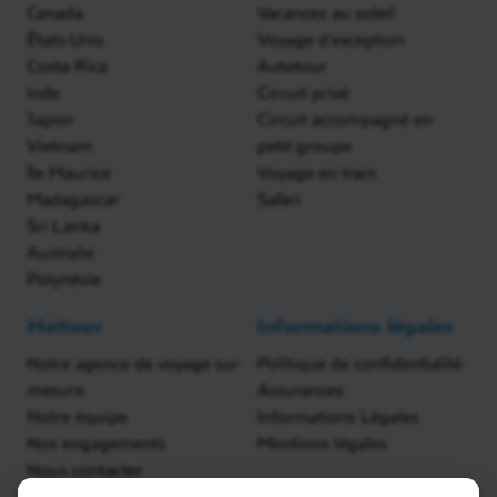
Canada
Vacances au soleil
États-Unis
Voyage d'exception
Costa Rica
Autotour
Inde
Circuit privé
Japon
Circuit accompagné en
Vietnam
petit groupe
Île Maurice
Voyage en train
Madagascar
Safari
Sri Lanka
Australie
Polynésie
Meltour
Informations légales
Notre agence de voyage sur
Politique de confidentialité
mesure
Assurances
Notre équipe
Informations Légales
Nos engagements
Mentions légales
Nous contacter