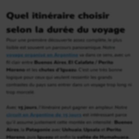
Quel itinéraire choisir
selon la durée du voyage
Pour une première découverte assez complète, le plus
lisible est souvent un parcours panoramique. Notre
voyage organisé en Argentine
va dans ce sens, avec un
fil clair entre
Buenos Aires
,
El Calafate / Perito
Moreno
et les
chutes d’Iguazu
. C’est une très bonne
logique pour ceux qui veulent ressentir les grands
contrastes du pays sans entrer dans un voyage trop long ni
trop morcelé.
Avec
15 jours
, l’itinéraire peut gagner en ampleur. Notre
circuit en Argentine de 15 jours
est intéressant parce
qu’il assume justement cette montée en intensité :
Buenos
Aires
, la
Patagonie
avec
Ushuaia
,
Upsala
et
Perito
Moreno
, puis
Iguazu
et enfin la
vallée de Humahuaca
.