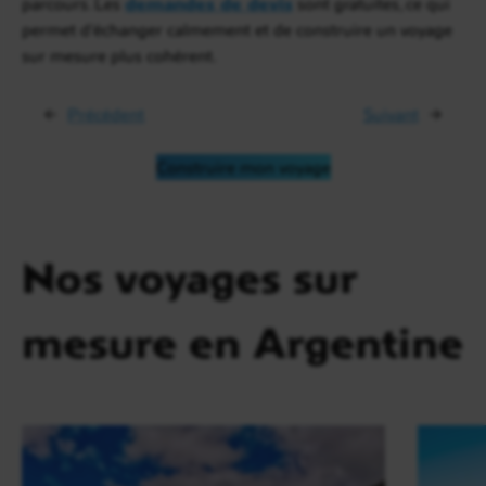
parcours. Les
demandes de devis
sont gratuites, ce qui
permet d’échanger calmement et de construire un voyage
sur mesure plus cohérent.
←
Précédent
Suivant
→
Construire mon voyage
Nos voyages sur
mesure en Argentine