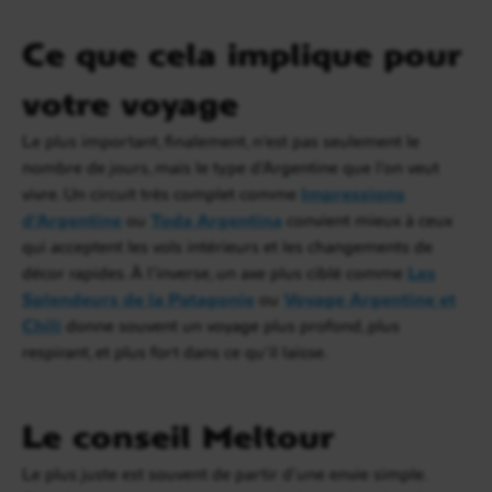
Ce que cela implique pour
votre voyage
Le plus important, finalement, n’est pas seulement le
nombre de jours, mais le type d’Argentine que l’on veut
vivre. Un circuit très complet comme
Impressions
d’Argentine
ou
Toda Argentina
convient mieux à ceux
qui acceptent les vols intérieurs et les changements de
décor rapides. À l’inverse, un axe plus ciblé comme
Les
Splendeurs de la Patagonie
ou
Voyage Argentine et
Chili
donne souvent un voyage plus profond, plus
respirant, et plus fort dans ce qu’il laisse.
Le conseil Meltour
Le plus juste est souvent de partir d’une envie simple.