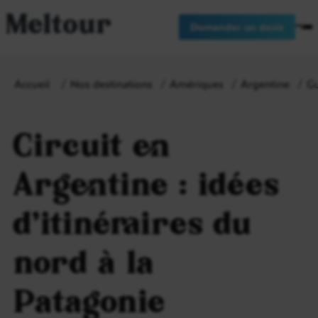
Meltour
Demander un devis
Accueil
Nos destinations
Amériques
Argentine
Gu
Circuit en
Argentine : idées
d’itinéraires du
nord à la
Patagonie