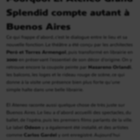
Splendid compte autant à
Buenos Aires
Ce qui frappe d’abord, c’est le dialogue entre le lieu et sa
nouvelle fonction. Le théâtre a été conçu par les architectes
Peró et Torres Armengol
, puis transformé en librairie en
2000
en préservant l’essentiel de son décor d’origine. On y
retrouve encore la coupole peinte par
Nazareno Orlandi
,
les balcons, les loges et le rideau rouge de scène, ce qui
donne à la visite une présence bien plus forte qu’une
simple halte dans une belle librairie.
El Ateneo raconte aussi quelque chose de très juste sur
Buenos Aires. Le lieu a d’abord accueilli des spectacles, du
ballet, de l’opéra, puis les premiers films parlants de la ville.
Le label
Odeon
y a également été installé, et des artistes
comme
Carlos Gardel
y ont enregistré. Aujourd’hui