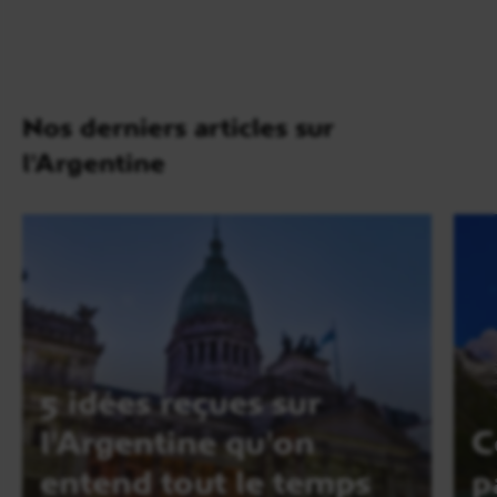
Nos derniers articles sur
l'Argentine
5 idées reçues sur
l'Argentine qu'on
C
entend tout le temps
p