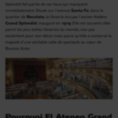
Splendid fait partie de ces lieux qui marquent
immédiatement. Située sur l’avenue
Santa Fe
, dans le
quartier de
Recoleta
, la librairie occupe l’ancien théâtre
Grand Splendid
, inauguré en
1919
. Elle est souvent citée
parmi les plus belles librairies du monde, non pas
seulement pour son décor, mais parce qu’elle a conservé la
majesté d’une véritable salle de spectacle au cœur de
Buenos Aires.
Pourquoi El Ateneo Grand