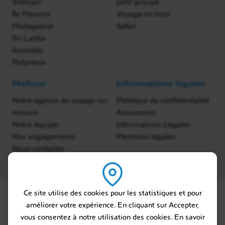
Vietnam
petit groupe
Île Maurice
Voyage en train
Madagascar
Safari
Sri Lanka
Australie
Polynésie
Meltour
Informations légales
Notre agence de voyage sur
Politique de confidentialité
mesure
Assurances
Notre équipe
Informations Légales
Nos engagements
Mentions légales
Nous contacter
Ce site utilise des cookies pour les statistiques et pour
améliorer votre expérience. En cliquant sur Accepter,
vous consentez à notre utilisation des cookies. En savoir