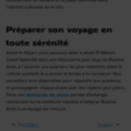
l’identité culturelle de la ville.
Préparer son voyage en
toute sérénité
Avant le départ, nous pouvons aider à situer El Ateneo
Grand Splendid dans une découverte plus large de Buenos
Aires, à l’associer aux quartiers les plus cohérents selon le
rythme souhaité et à ajuster le temps à lui consacrer. Nos
conseillers sont disponibles pour répondre aux questions
et accompagner chaque projet avec des repères plus précis.
Faire une
demande de devis
permet d’échanger
calmement sur la meilleure manière d’intégrer Buenos
Aires à un voyage sur mesure.
←
Précédent
Suivant
→