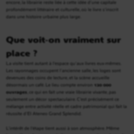
encore, la librairie reste liée à cette idée d’une capitale
profondément littéraire et culturelle, où le livre s’inscrit
dans une histoire urbaine plus large.
Que voit-on vraiment sur
place ?
La visite tient autant à l’espace qu’aux livres eux-mêmes.
Les rayonnages occupent l’ancienne salle, les loges sont
devenues des coins de lecture, et la scène accueille
désormais un café. Le lieu compte environ
120 000
ouvrages
, ce qui en fait une vraie librairie vivante, pas
seulement un décor spectaculaire. C’est précisément ce
mélange entre activité réelle et cadre patrimonial qui fait la
réussite d’El Ateneo Grand Splendid.
L’intérêt de l’étape tient aussi à son atmosphère. Même