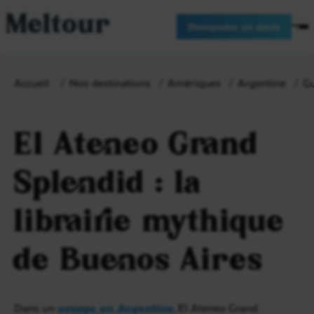
Meltour
Demander un devis
Accueil
Nos destinations
Amériques
Argentine
Gu
El Ateneo Grand
Splendid : la
librairie mythique
de Buenos Aires
Dans un
voyage en Argentine
, El Ateneo Grand