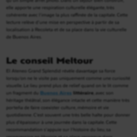
elle apporte une respiration culturelle élégante, très
cohérente avec l’image la plus raffinée de la capitale. Cette
lecture relève d’une mise en perspective à partir de sa
localisation à Recoleta et de sa place dans la vie culturelle
de Buenos Aires.
Le conseil Meltour
El Ateneo Grand Splendid révèle davantage sa force
lorsqu’on ne le visite pas uniquement comme une curiosité
visuelle. Le lieu prend plus de relief quand on le lit comme
un fragment du
Buenos Aires
littéraire
, avec son
héritage théâtral, son élégance intacte et cette manière très
porteña de faire coexister culture, mémoire et vie
quotidienne. C’est souvent une très belle halte pour donner
plus d’épaisseur à une journée dans la capitale. Cette
recommandation s’appuie sur l’histoire du lieu, sa
reconversion en librairie et sa place reconnue dans