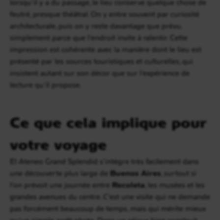
lorsqu’il y a du passage, le lieu conserve quelque chose de
feutré, presque théâtral. On y entre souvent par curiosité
architecturale, puis on y reste davantage que prévu,
simplement parce que l’endroit invite à ralentir. Cette
impression est cohérente avec la manière dont le lieu est
présenté par les sources touristiques et culturelles, qui
insistent autant sur son décor que sur l’expérience de
lecture qu’il propose.
Ce que cela implique pour
votre voyage
El Ateneo Grand Splendid s’intègre très facilement dans
une découverte plus large de
Buenos Aires
, surtout si
l’on prévoit une journée entre
Recoleta
, les musées et les
grandes avenues du centre. C’est une visite qui ne demande
pas forcément beaucoup de temps, mais qui mérite mieux
qu’un simple arrêt photo. Dans un séjour bien construit,