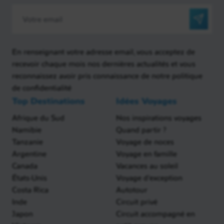
En renseignant votre adresse email, vous acceptez de
recevoir chaque mois nos dernières actualités et vous
reconnaissez avoir pris connaissance de notre politique
de confidentialité
Top Destinations
Idées Voyages
Afrique du Sud
Nos inspirations voyages
Namibie
Quand partir ?
Tanzanie
Voyage de noces
Argentine
Voyage en famille
Canada
Vacances au soleil
États-Unis
Voyage d'exception
Costa Rica
Autotour
Inde
Circuit privé
Japon
Circuit accompagné en