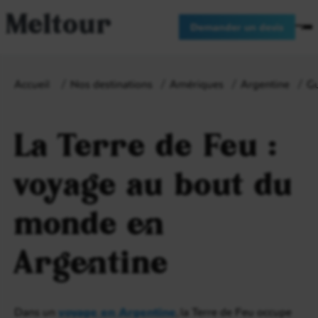
Meltour
Demander un devis
Accueil
Nos destinations
Amériques
Argentine
Gu
La Terre de Feu :
voyage au bout du
monde en
Argentine
Dans un
voyage en Argentine
, la Terre de Feu occupe