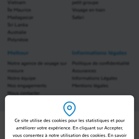
Vietnam
petit groupe
Île Maurice
Voyage en train
Madagascar
Safari
Sri Lanka
Australie
Polynésie
Meltour
Informations légales
Notre agence de voyage sur
Politique de confidentialité
mesure
Assurances
Notre équipe
Informations Légales
Nos engagements
Mentions légales
Nous contacter
Ce site utilise des cookies pour les statistiques et pour
améliorer votre expérience. En cliquant sur Accepter,
vous consentez à notre utilisation des cookies. En savoir