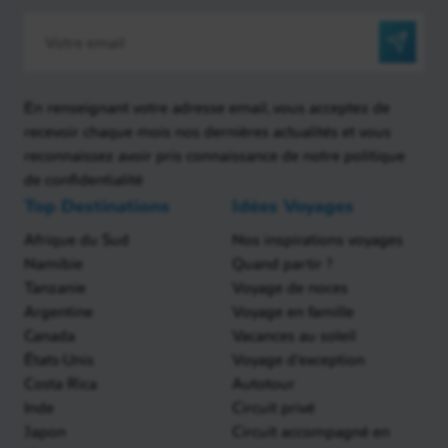
En renseignant votre adresse email, vous acceptez de
recevoir chaque mois nos dernières actualités et vous
reconnaissez avoir pris connaissance de notre politique
de confidentialité
Top Destinations
Idées Voyages
Afrique du Sud
Nos inspirations voyages
Namibie
Quand partir ?
Tanzanie
Voyage de noces
Argentine
Voyage en famille
Canada
Vacances au soleil
États-Unis
Voyage d'exception
Costa Rica
Autotour
Inde
Circuit privé
Japon
Circuit accompagné en