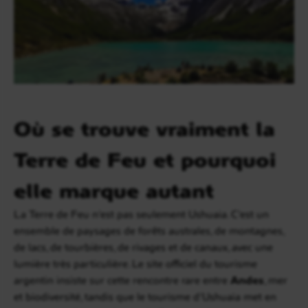
Où se trouve vraiment la
Terre de Feu et pourquoi
elle marque autant
La Terre de Feu n’est pas seulement Ushuaia. C’est un
ensemble de paysages de forêts australes, de montagnes,
de lacs, de tourbières, de rivages et de canaux, avec une
lumière très particulière. Le site officiel du tourisme
argentin insiste sur cette rencontre rare entre
Andes
, mer
et biodiversité, tandis que le tourisme d’Ushuaia met en