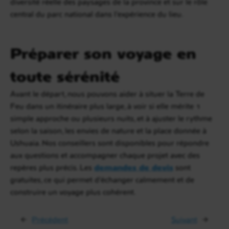
diversité réelle des paysages de la province et sur le rôle
central du parc national dans l’expérience du lieu.
Préparer son voyage en
toute sérénité
Avant le départ, nous pouvons aider à situer la Terre de
Feu dans un itinéraire plus large, à voir si elle mérite 1
simple approche ou plusieurs nuits, et à ajuster le rythme
selon la saison, les envies de nature et la place donnée à
Ushuaia. Nos conseillers sont disponibles pour répondre
aux questions et accompagner chaque projet avec des
repères plus précis. Les
demandes de devis
sont
gratuites, ce qui permet d’échanger calmement et de
construire un voyage plus cohérent.
←
Précédent
Suivant
→