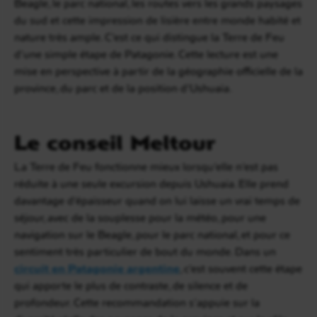
Beagle, le parc national, les routes vers les grands paysages
du sud et cette impression de lisière entre monde habité et
nature très ample. C’est ce qui distingue la Terre de Feu
d’une simple étape de Patagonie. Cette lecture est une
mise en perspective à partir de la géographie officielle de la
province, du parc et de la position d’Ushuaia.
Le conseil Meltour
La Terre de Feu fonctionne mieux lorsqu’elle n’est pas
réduite à une seule excursion depuis Ushuaia. Elle prend
davantage d’épaisseur quand on lui laisse un vrai temps de
séjour, avec de la souplesse pour la météo, pour une
navigation sur le Beagle, pour le parc national, et pour ce
sentiment très particulier de bout du monde. Dans un
circuit en Patagonie argentine
, c’est souvent cette étape
qui apporte le plus de contraste, de silence et de
profondeur. Cette recommandation s’appuie sur la