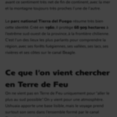
avant ce sentiment très net de fin de continent, avec la mer
et la montagne toujours très proches l’une de l’autre.
Le
parc national Tierra del Fuego
résume très bien
cette identité. Créé en
1960
, il protège
68 909 hectares
à
l’extrême sud-ouest de la province, à la frontière chilienne.
C’est l’un des lieux les plus parlants pour comprendre la
région, avec ses forêts fuégiennes, ses vallées, ses lacs, ses
rivières et ses côtes sur le canal Beagle.
Ce que l’on vient chercher
en Terre de Feu
On ne vient pas en Terre de Feu uniquement pour “aller le
plus au sud possible”. On y vient pour une atmosphère.
Ushuaia apporte une base lisible, mais le voyage prend
surtout son sens dans l’ensemble formé par le canal