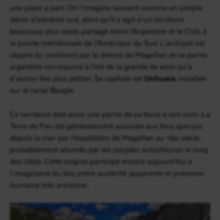
une place à part. On l’imagine souvent comme un simple
décor d’extrême sud, alors qu’il s’agit d’un territoire
beaucoup plus vaste, partagé entre l’Argentine et le Chili, à
la pointe méridionale de l’Amérique du Sud. L’archipel est
séparé du continent par le détroit de Magellan, et sa partie
argentine correspond à l’est de la grande île ainsi qu’à
d’autres îles plus petites. Sa capitale est
Ushuaia
, installée
sur le canal Beagle.
Ce territoire doit aussi une partie de sa force à son nom. La
Terre de Feu est généralement associée aux feux aperçus
depuis la mer par l’expédition de Magellan au 16e siècle,
probablement allumés par les peuples autochtones le long
des côtes. Cette origine participe encore aujourd’hui à
l’imaginaire du lieu, entre austérité apparente et présence
humaine très ancienne.