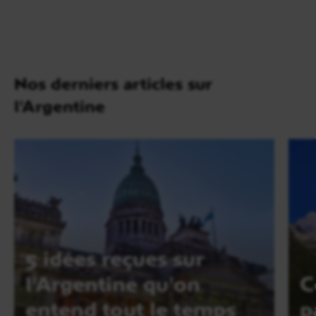
Nos derniers articles sur
l'Argentine
5 idées reçues sur
l'Argentine qu'on
C
entend tout le temps
p