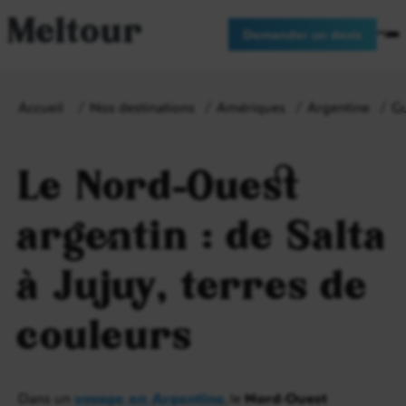
Meltour
Demander un devis
Accueil
Nos destinations
Amériques
Argentine
Gu
Le Nord-Ouest
argentin : de Salta
à Jujuy, terres de
couleurs
Dans un
voyage en Argentine
, le
Nord-Ouest