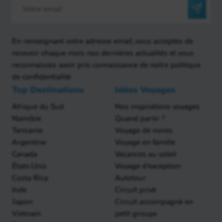
En renseignant votre adresse email, vous acceptez de
recevoir chaque mois nos dernières actualités et vous
reconnaissez avoir pris connaissance de notre politique
de confidentialité
Top Destinations
Idées Voyages
Afrique du Sud
Nos inspirations voyages
Namibie
Quand partir ?
Tanzanie
Voyage de noces
Argentine
Voyage en famille
Canada
Vacances au soleil
États-Unis
Voyage d'exception
Costa Rica
Autotour
Inde
Circuit privé
Japon
Circuit accompagné en
Vietnam
petit groupe