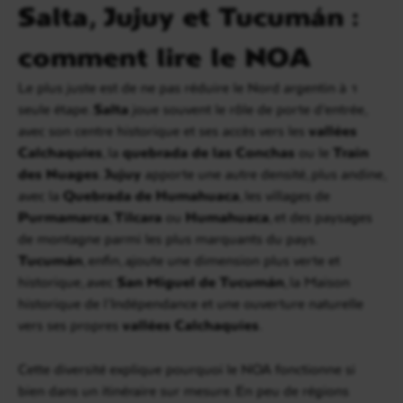
Salta, Jujuy et Tucumán :
comment lire le NOA
Le plus juste est de ne pas réduire le Nord argentin à 1
seule étape.
Salta
joue souvent le rôle de porte d’entrée,
avec son centre historique et ses accès vers les
vallées
Calchaquíes
, la
quebrada de las Conchas
ou le
Train
des Nuages
.
Jujuy
apporte une autre densité, plus andine,
avec la
Quebrada de Humahuaca
, les villages de
Purmamarca
,
Tilcara
ou
Humahuaca
, et des paysages
de montagne parmi les plus marquants du pays.
Tucumán
, enfin, ajoute une dimension plus verte et
historique, avec
San Miguel de Tucumán
, la Maison
historique de l’Indépendance et une ouverture naturelle
vers ses propres
vallées Calchaquíes
.
Cette diversité explique pourquoi le NOA fonctionne si
bien dans un itinéraire sur mesure. En peu de régions