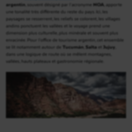
argentin
, souvent désigné par l’acronyme
NOA
, apporte
une tonalité très différente du reste du pays. Ici, les
paysages se resserrent, les reliefs se colorent, les villages
andins ponctuent les vallées et le voyage prend une
dimension plus culturelle, plus minérale et souvent plus
enracinée. Pour l’office de tourisme argentin, cet ensemble
se lit notamment autour de
Tucumán
,
Salta
et
Jujuy
,
dans une logique de route où se mêlent montagnes,
vallées, hauts plateaux et gastronomie régionale.