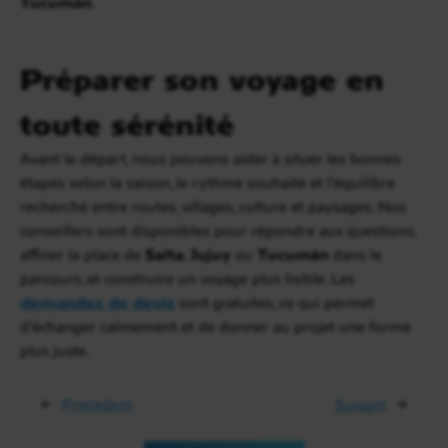
Tucumán
.
Préparer son voyage en
toute sérénité
Avant le départ, nous pouvons aider à situer les bonnes
étapes selon la saison, le rythme souhaité et l’équilibre
recherché entre routes, villages, culture et paysages. Nos
conseillers sont disponibles pour répondre aux questions,
affiner la place de
Salta
,
Jujuy
ou
Tucumán
dans le
parcours, et construire un voyage plus lisible. Les
demandes de devis
sont gratuites, ce qui permet
d’échanger calmement et de donner au projet une forme
plus juste.
←
Précédent
Suivant
→