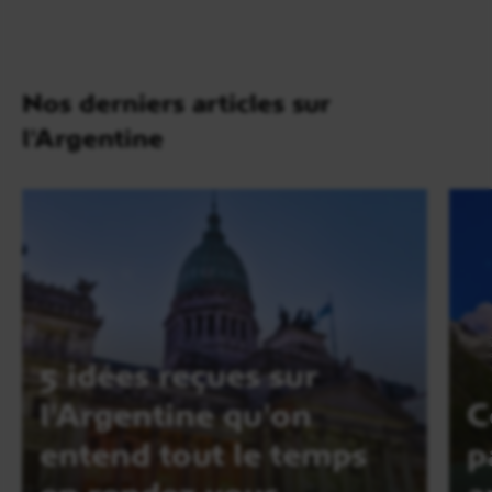
Nos derniers articles sur
l'Argentine
5 idées reçues sur
l'Argentine qu'on
C
entend tout le temps
p
en rendez-vous
a