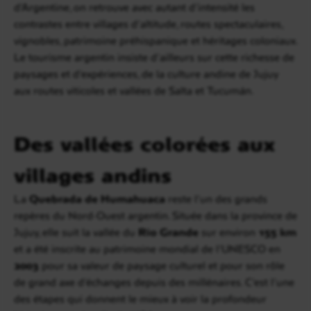
d’Argentine, on retrouve avec autant d’intensité les
contrastes entre villages d’altitude, routes spectaculaires,
vignobles, patrimoine préhispanique et héritages coloniaux.
Le tourisme argentin insiste d’ailleurs sur cette richesse de
paysages et d’expériences, de la culture andine de Jujuy
aux routes viticoles et vallées de Salta et Tucumán.
Des vallées colorées aux
villages andins
La
Quebrada de Humahuaca
reste l’un des grands
repères du Nord-Ouest argentin. Située dans la province de
Jujuy, elle suit la vallée du
Río Grande
sur environ
155 km
et a été inscrite au patrimoine mondial de l’UNESCO en
2003
pour sa valeur de paysage culturel et pour son rôle
de grand axe d’échanges depuis des millénaires. C’est l’une
des étapes qui donnent le mieux à voir la profondeur