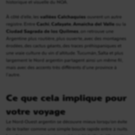
historique et visuelle du NOA.
À côté d’elle, les
vallées Calchaquíes
ouvrent un autre
registre. Entre
Cachi
,
Cafayate
,
Amaicha del Valle
ou la
Ciudad Sagrada de los Quilmes
, on retrouve une
Argentine plus routière, plus ouverte, avec des montagnes
érodées, des cactus géants, des traces préhispaniques et
une vraie culture du vin d’altitude. Tucumán, Salta et plus
largement le Nord argentin partagent ainsi un même fil,
mais avec des accents très différents d’une province à
l’autre.
Ce que cela implique pour
votre voyage
Le Nord-Ouest argentin se découvre mieux lorsqu’on évite
de le traiter comme une simple boucle rapide entre 2 nuits.