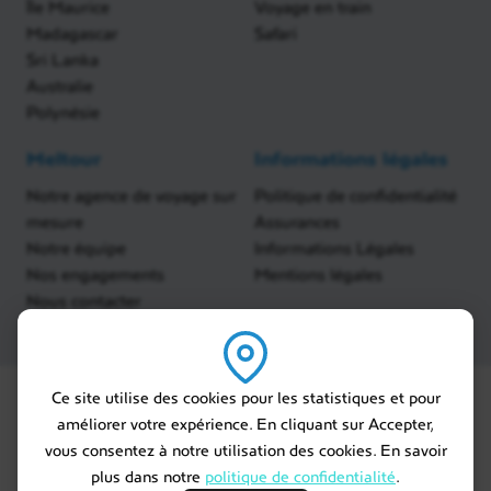
Île Maurice
Voyage en train
Madagascar
Safari
Sri Lanka
Australie
Polynésie
Meltour
Informations légales
Notre agence de voyage sur
Politique de confidentialité
mesure
Assurances
Notre équipe
Informations Légales
Nos engagements
Mentions légales
Nous contacter
Ce site utilise des cookies pour les statistiques et pour
améliorer votre expérience. En cliquant sur Accepter,
vous consentez à notre utilisation des cookies. En savoir
plus dans notre
politique de confidentialité
.