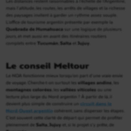
Les distances restent raisonnables à l’échelle de l’Argentine,
mais l’altitude, les routes, les arrêts de villages et la richesse
des paysages invitent à garder un rythme assez souple.
L’office de tourisme argentin présente par exemple la
Quebrada de Humahuaca
sur une logique de plusieurs
jours, et met aussi en avant des itinéraires routiers
complets entre
Tucumán
,
Salta
et
Jujuy
.
Le conseil Meltour
Le NOA fonctionne mieux lorsqu’on part d’une vraie envie
de voyage. Cherche-t-on surtout les
villages andins
, les
montagnes colorées
, les
vallées viticoles
ou une
lecture plus large du Nord argentin ? À partir de là, il
devient plus simple de construire un
circuit dans le
Nord-Ouest argentin
cohérent, sans disperser les étapes.
C’est souvent cette clarté de départ qui permet de profiter
pleinement de
Salta
,
Jujuy
et, si le projet s’y prête, de