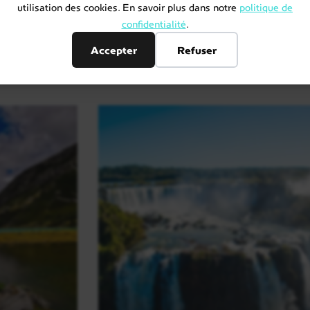
utilisation des cookies. En savoir plus dans notre
politique de
confidentialité
.
 sur mesure en Argenti
Accepter
Refuser