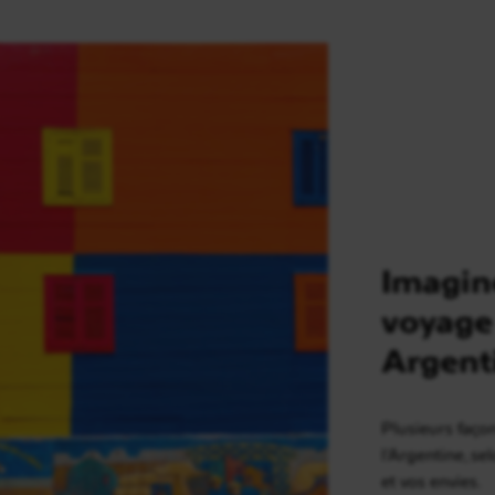
Imagin
voyage
Argent
Plusieurs faço
l’Argentine, s
et vos envies.