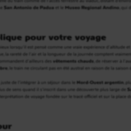
relle du train comme de l’accès terrestre au viaduc, distant d’envi
se
San Antonio de Padua
et le
Museo Regional Andino
, qui
lique pour votre voyage
eux lorsqu’il est pensé comme une vraie expérience d’altitude 
 la rareté de l’air et la longueur de la journée comptent vraimen
ecommandent d’ailleurs des
vêtements chauds
, de réserver à l’a
mbre
, le train ne circulant pas en été austral en raison de la saison 
 juste de l’intégrer à un séjour dans le
Nord-Ouest argentin
, p
plus de sens quand il s’inscrit dans une découverte plus large de
S
interprétation de voyage fondée sur le tracé officiel et sur la plac
our