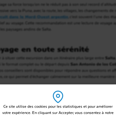
age sa force lorsqu’on ne le réduit pas à son seul record d’altitud
ive vers la Puna, avec la route, les villages, les changements de 
rcuit dans le Nord-Ouest argentin
, c’est souvent l’une des ét
lief au voyage. Cette recommandation est une lecture de voyage a
 les paysages andins de Salta.
yage en toute sérénité
à situer cette excursion dans un itinéraire plus large entre
Salta
si le format complet ou le départ depuis
San Antonio de los Co
Nos conseillers sont disponibles pour répondre aux questions et a
es, ce qui permet d’échanger calmement sur la meilleure manière d
Ce site utilise des cookies pour les statistiques et pour améliorer
Construire mon voyage
votre expérience. En cliquant sur Accepter, vous consentez à notre