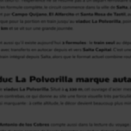
u’en formule complète, le circuit commence dans la ville de
Salta
,
t par
Campo Quijano
,
El Alfarcito
et
Santa Rosa de Tastil
, 
arque pour la portion en train jusqu’au
viaduc La Polvorilla
, po
 km
et se vit sur une grande journée.
nt aussi qu’il existe aujourd’hui
2 formules
: le
train seul
au dép
avec transferts en autocar depuis et vers
Salta Capital
. C’est u
in intégral depuis Salta, alors que le format actuel combine route
duc La Polvorilla marque aut
le
viaduc La Polvorilla
. Situé à
4 220 m
, cet ouvrage d’acier m
n contrebas, ce qui donne au site une force visuelle très particul
 si marquante : à cette altitude, le décor devient beaucoup plus min
Antonio de los Cobres
compte aussi dans la lecture du voyage. 