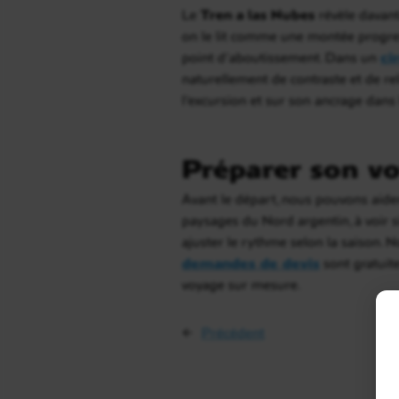
Le
Tren a las Nubes
révèle davant
on le lit comme une montée progress
point d’aboutissement. Dans un
ci
naturellement de contraste et de re
l’excursion et sur son ancrage dans
Préparer son vo
Avant le départ, nous pouvons aider 
paysages du Nord argentin, à voir 
ajuster le rythme selon la saison. 
demandes de devis
sont gratuit
voyage sur mesure.
←
Précédent