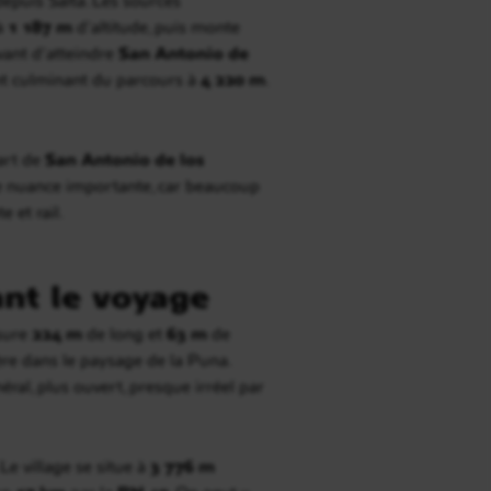
 à
1 187 m
d’altitude, puis monte
avant d’atteindre
San Antonio de
int culminant du parcours à
4 220 m
.
art de
San Antonio de los
ne nuance importante, car beaucoup
 et rail.
ant le voyage
esure
224 m
de long et
63 m
de
ière dans le paysage de la Puna.
éral, plus ouvert, presque irréel par
Le village se situe à
3 776 m