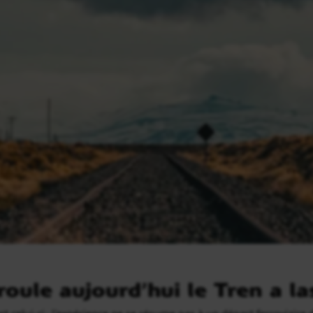
ule aujourd’hui le Tren a l
st celui-ci : l’expérience ne se résume pas à un départ ferroviaire 