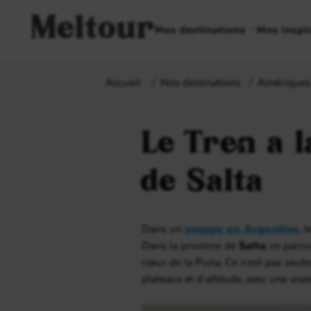
Meltour
Nos destinations
Nos inspi
Accueil
Nos destinations
Amériques
Le Tren a l
de Salta
Dans un
voyage en Argentine
, 
Dans la province de
Salta
, ce parc
cœur de la Puna. Ce n’est pas seul
plateaux et d’altitude, avec une vra