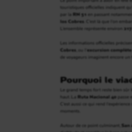
touristiques officielles indiquent q
par la
RN 51
en passant notammen
los Cobres
. C’est là que l’on emb
L’ensemble représente environ
217
Les informations officielles précise
Cobres
, ou l’
excursion complète
de voyageurs imaginent encore un tra
Pourquoi le via
Le grand temps fort reste bien sûr 
haut. La
Ruta Nacional 40
passe e
C’est aussi ce qui rend l’expérience
moments.
Autour de ce point culminant,
San 