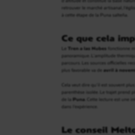
d’altitude et constitue la base natu
retrouver le marché artisanal, l’égli
à cette étape de la Puna salteña.
Ce que cela imp
Le
Tren a las Nubes
fonctionne mi
panoramique. L’amplitude thermique,
parcours. Les sources officielles r
plus favorable va de
avril à nove
Cela veut dire qu’il est souvent plus
parenthèse isolée. Le trajet prend 
de la
Puna
. Cette lecture est une 
dans l’expérience.
Le conseil Melt