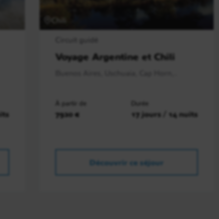
Chili
Circuit guidé
Voyage Argentine et Chili
Buenos Aires, Uschuaia, Cap Horn,..
À partir de
Durée
its
7920 €
17 jours / 14 nuits
Découvrir ce séjour