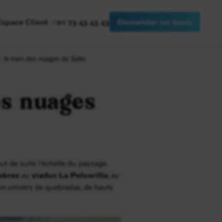
Espace Client
01 73 43 43 43
Demander un devis
: le train des nuages de Salta
es nuages
ut de suite l’échelle du paysage.
obres
au
viaduc La Polvorilla
, au
un univers de quebradas, de hauts