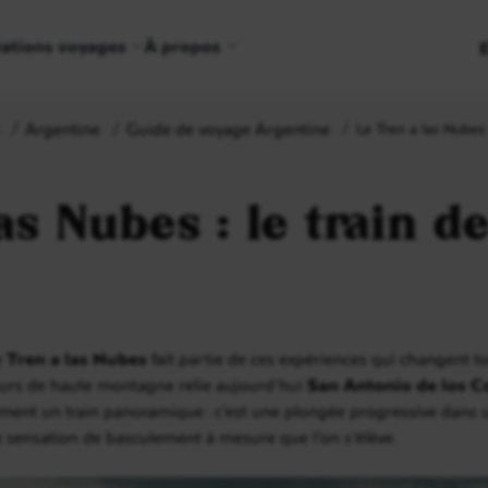
rations voyages
À propos
Argentine
Guide de voyage Argentine
Le Tren a las Nubes 
as Nubes : le train d
le
Tren a las Nubes
fait partie de ces expériences qui changent to
ours de haute montagne relie aujourd’hui
San Antonio de los C
ement un train panoramique : c’est une plongée progressive dans 
ie sensation de basculement à mesure que l’on s’élève.