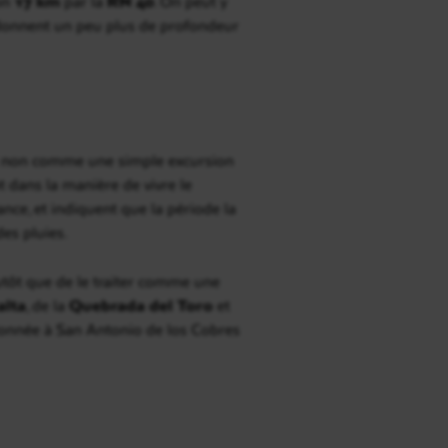
ron
17 km
par la
RN 40
. On peut y
 donnent un peu plus de profondeur
et non comme une simple excursion
t dans la manière de vivre le
vance, et indiquent que la période la
des pluies.
lutôt que de le traiter comme une
alta
, de la
Quebrada del Toro
et
e donnée à San Antonio de los Cobres