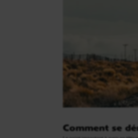
Comment se déro
Le point important à avoir en tête e