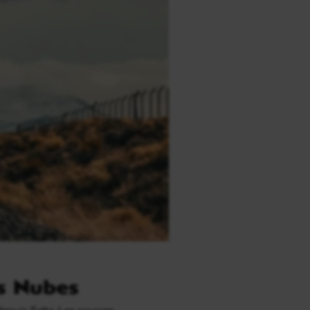
as Nubes
depuis Salta. Les sources