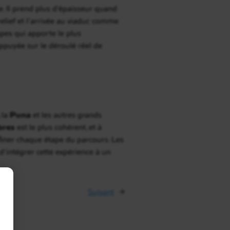
e. Il prend plus d’épaisseur quand
relief et l’arrivée au viaduc comme
apes qui apporte le plus
ppuyée sur le déroulé réel de
, la
Puna
et les autres grands
bres
est le plus cohérent, et à
ffiner chaque étape du parcours. Les
’intégrer cette expérience à un
Suivant
→