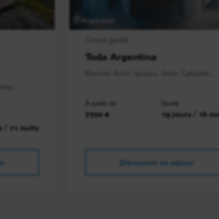
Argentine
Circuit guidé
Toda Argentina
Buenos Aires, Iguazu, Salta, Cafayate,..
ate,..
À partir de
Durée
7700 €
19 jours / 16 nu
s / 11 nuits
ur
Découvrir ce séjour