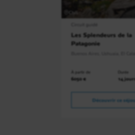
Chili
Circuit guidé
Les Splendeurs de la
Patagonie
Buenos Aires, Ushuaia, El Calaf
À partir de
Durée
6050 €
14 jour
Découvrir ce séjo