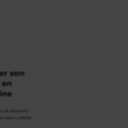
er son
 en
ine
ns de découvrir
elon votre rythme