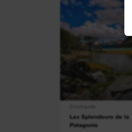
Chili
Circuit guidé
Les Splendeurs de la
Patagonie