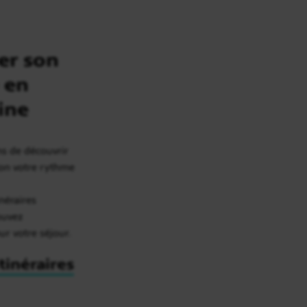
er son
 en
ine
ns de découvrir
elon votre rythme
inéraires
rouvez
our votre séjour.
itinéraires