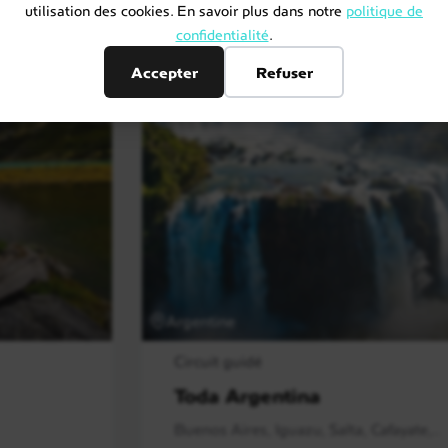
utilisation des cookies. En savoir plus dans notre
politique de
confidentialité
.
Accepter
Refuser
Argentine
Circuit guidé
Toda Argentina
Buenos Aires, Iguazu, Salta, Cafayate,..