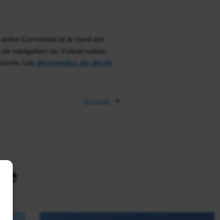
entre Corrientes et le nord-est
, de navigation ou d’observation.
ncrets. Les
demandes de devis
Suivant
→
ne