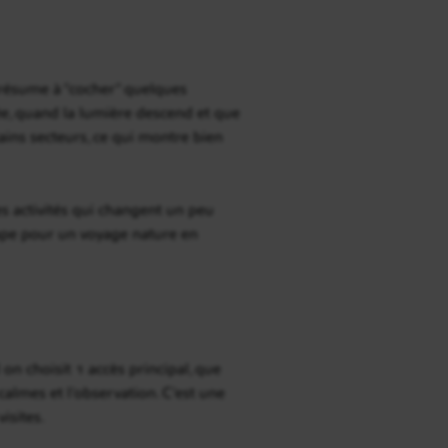
e résume à “cocher” quelques
ée, quand la lumière descend et que
tains secteurs, ce qui montre bien
des activités qui changent un peu
étape pour un voyage nature en
on choisit 1 accès principal, que
 calmes et l’observation. C’est une
isites.