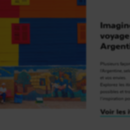
Imagin
voyage
Argent
Plusieurs faço
l’Argentine, s
et vos envies.
Explorez les it
possibles et t
l’inspiration p
Voir les 