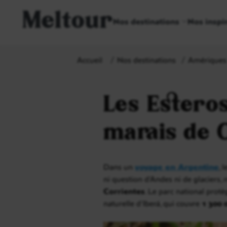
Meltour
Nos destinations
Nos inspi
Accueil
Nos destinations
Amériques
Les Esteros
marais de 
Dans un
voyage en Argentine
, 
ni question d’Andes ni de glaciers,
Corrientes
. Le parc national prot
naturelle d’Iberá, qui couvre
1 300 