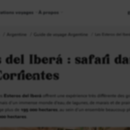
rations voyages
À propos
Argentine
Guide de voyage Argentine
Les Esteros del Iber
 del Iberá : safari da
Corrientes
les
Esteros del Iberá
offrent une expérience très différente des gra
 mais d’un immense monde d’eau, de lagunes, de marais et de prair
ège plus de
195 000 hectares
, au sein d’un ensemble beaucoup pl
000 hectares
.