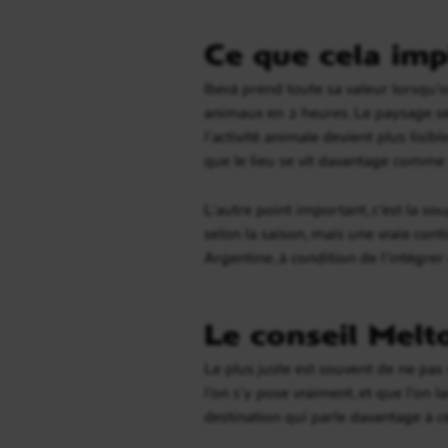
Ce que cela imp
Iberá prend toute sa valeur lorsqu’o
animaux en 2 heures. Le paysage se 
l’activité animale devient plus lisi
que le lieu se vit davantage comm
L’autre point important, c’est la sou
selon la saison, mais une vraie cont
Argentine, à condition de l’intégre
Le conseil Melt
Le plus juste est souvent de ne pas 
l’on s’y pose vraiment, et que l’on l
destination qui parle davantage à ce