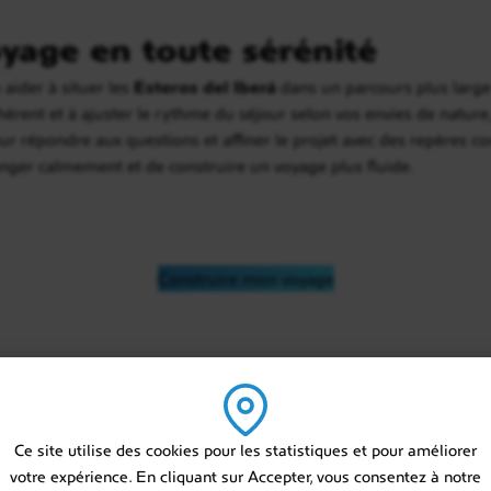
yage en toute sérénité
aider à situer les
Esteros del Iberá
dans un parcours plus large 
cohérent et à ajuster le rythme du séjour selon vos envies de nature
ur répondre aux questions et affiner le projet avec des repères co
anger calmement et de construire un voyage plus fluide.
Construire mon voyage
 sur mesure en Argenti
Ce site utilise des cookies pour les statistiques et pour améliorer
votre expérience. En cliquant sur Accepter, vous consentez à notre