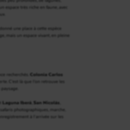
un espace très riche en faune, avec
ux.
donné une place à cette espèce
ge, mais un espace vivant, en pleine
ance recherchés.
Colonia Carlos
rte. C’est là que l’on retrouve les
u paysage.
nt
Laguna Iberá
,
San Nicolás
,
, safaris photographiques, marche,
nregistrement à l’arrivée sur les