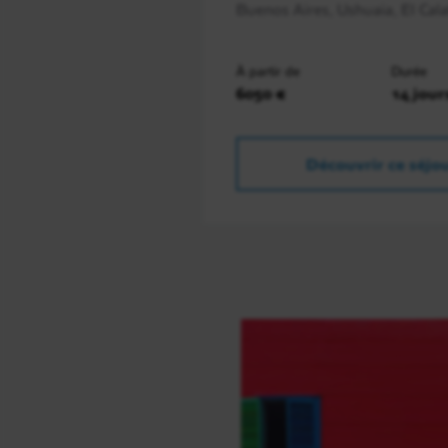
Buenos Aires, Ushuaia, El Calaf
À partir de
Durée
6050 €
14 jour
Découvrir ce séjo