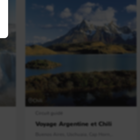
Chili
Circuit guidé
Voyage Argentine et Chili
Buenos Aires, Uschuaia, Cap Horn,..