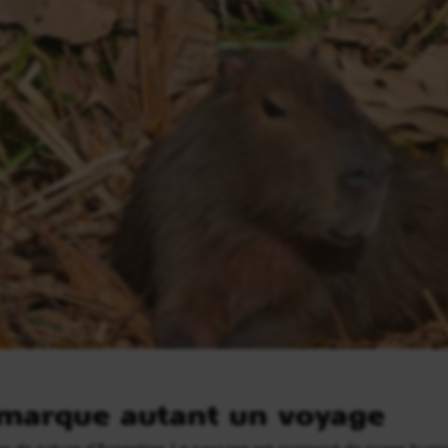
 marque autant un voyage
oires de nature d’Argentine. Le paysage est composé de zones hum