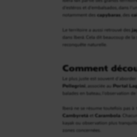
d’estéros et d’embalsados, dans l’u
notamment des
capybaras
, des
ca
Le territoire a aussi retrouvé des
ja
dans Iberá. Cela dit beaucoup de la
reconquête naturelle.
Comment découvr
Le plus juste est souvent d’aborder
Pellegrini
, associée au
Portal La
balades en bateau, l’observation de 
Iberá ne se résume toutefois pas à 
Cambyretá
et
Carambola
. Chacu
kayak ou observation plus tranquille
zones concernées.