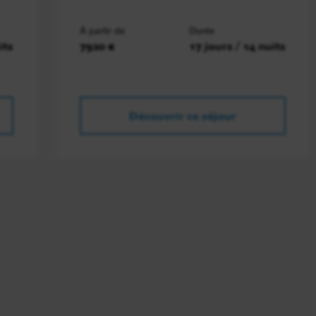
À partir de
Durée
its
7920 €
17 jours / 14 nuits
Découvrir ce séjour