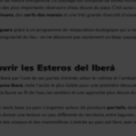
n des plus importants réservoirs d’eau douce du pays. C’est aussi 
ïmans
, des
cerfs des marais
et une très grande diversité d’oisea
guars
grâce à un programme de restauration écologique qui a re
 singularité du lieu : on ne découvre pas seulement un beau paysa
ir les Esteros del Iberá
 Iberá par l’une de ses portes d’entrée, selon le rythme et l’ambi
guna Iberá
, reste l’accès le plus lisible pour une première découve
la faune au fil de l’eau, les sentiers et une approche plus douce d
1 seule base. Le parc s’organise autour de plusieurs
portails
, do
n donne une lecture un peu différente du territoire, entre lagunes
 des oiseaux et des mammifères. L’entrée au parc est libre, avec e