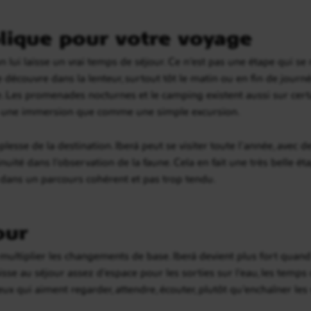
lique pour votre voyage
n lui laisse un vrai temps de séjour. Ce n’est pas une étape qui s
découvre dans la lenteur, surtout tôt le matin ou en fin de journ
ble. Les promenades nocturnes et le camping existent aussi sur cer
e une immersion que comme une simple excursion.
plesse de la destination. Iberá peut se visiter toute l’année, avec 
inuité dans l’observation de la faune. Cela en fait une très belle 
r dans un parcours cohérent et pas trop tendu.
our
multiplier les changements de base. Iberá devient plus fort quand 
aisse au séjour assez d’espace pour les sorties sur l’eau, les temps
ux qui aiment regarder, attendre, écouter, plutôt qu’enchaîner les v