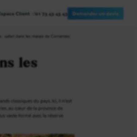
Espace Client
01 73 43 43 43
Demander un devis
á : safari dans les marais de Corrientes
ns les
nds classiques du pays. Ici, il n’est
ies, au cœur de la province de
us vaste formé avec la réserve