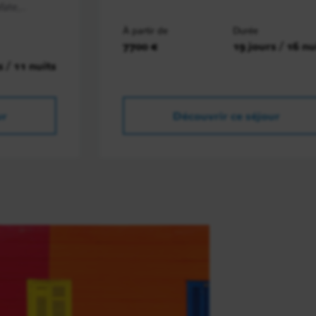
ate,..
À partir de
Durée
7700 €
19 jours / 16 nu
s / 11 nuits
ur
Découvrir ce séjour