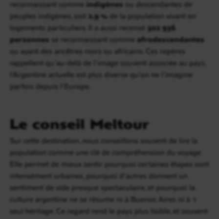
reconnaissant comme
indigènes
ou descendantes de
peuples indigènes, soit
2,9 %
de la population vivant en
logements particuliers. Il a aussi recensé
302 936
personnes
se reconnaissant comme
afrodescendantes
ou ayant des ancêtres noirs ou africains. Ces repères
rappellent qu’au-delà de l’image souvent associée au pays,
l’Argentine actuelle est plus diverse qu’on ne l’imagine
parfois depuis l’Europe.
Le conseil Meltour
Sur cette destination, nous conseillons souvent de lire la
population comme une clé de compréhension du voyage.
Elle permet de mieux sentir pourquoi certaines étapes sont
intensément urbaines, pourquoi d’autres donnent un
sentiment de vide presque spectaculaire, et pourquoi la
culture argentine ne se résume ni à Buenos Aires ni à 1
seul héritage. Ce regard rend le pays plus lisible, et souvent