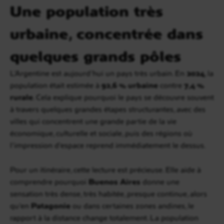
Une population très
urbaine, concentrée dans
quelques grands pôles
L’Argentine est aujourd’hui un pays très urbain. En
2024
, la
population était estimée à
92,6 % urbaine
contre
7,4 %
rurale
. Cela explique pourquoi le pays se découvre souvent
à travers quelques grandes étapes structurantes, avec des
villes qui concentrent une grande partie de la vie
économique, culturelle et sociale, puis des régions où
l’impression d’espace reprend immédiatement le dessus.
Pour un itinéraire, cette lecture est précieuse. Elle aide à
comprendre pourquoi
Buenos Aires
donne une
sensation très dense, très habitée, presque continue, alors
qu’en
Patagonie
ou dans certaines zones andines, le
rapport à la distance change totalement. La population