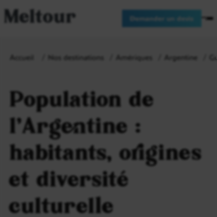
Meltour
Demander un devis
Accueil
Nos destinations
Amériques
Argentine
Gu
Population de
l’Argentine :
habitants, origines
et diversité
culturelle