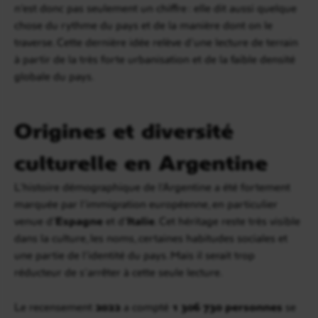
n’est donc pas seulement un chiffre : elle dit aussi quelque
chose du rythme du pays et de la manière dont on le
traverse. Cette dernière idée relève d’une lecture de terrain
à partir de la très forte urbanisation et de la faible densité
globale du pays.
Origines et diversité
culturelle en Argentine
L’histoire démographique de l’Argentine a été fortement
marquée par l’immigration européenne, en particulier
venue d’
Espagne
et d’
Italie
. Cet héritage reste très visible
dans la culture, les noms, certaines habitudes sociales et
une partie de l’identité du pays. Mais il serait trop
réducteur de s’arrêter à cette seule lecture.
Le recensement
2022
a compté
1 306 730 personnes
se