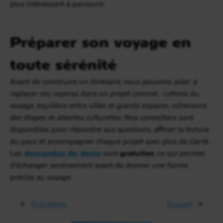
plus intéressant à parcourir.
Préparer son voyage en
toute sérénité
Avant de construire un itinéraire, nous pouvons aider à
replacer ces repères dans un projet concret : rythme du
voyage, équilibre entre villes et grands espaces, cohérence
des étapes et attentes culturelles. Nos conseillers sont
disponibles pour répondre aux questions, affiner la lecture
du pays et accompagner chaque projet avec plus de clarté.
Les
demandes de devis
sont
gratuites
, ce qui permet
d’échanger sereinement avant de donner une forme
précise au voyage.
←
Précédent
Suivant
→