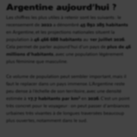
Argentine aujourd’hui ?
Les chiffres les plus utiles à retenir sont les suivants : le
recensement de
2022
a dénombré
45 892 285 habitants
en Argentine, et les projections nationales situent la
population à
46 466 688 habitants
au
1er juillet 2026
.
Cela permet de parler aujourd’hui d’un pays de
plus de 46
millions d’habitants
, avec une population légèrement
plus féminine que masculine.
Ce volume de population peut sembler important, mais il
faut le replacer dans un pays immense. L’Argentine reste
peu dense à l’échelle de son territoire, avec une densité
estimée à
17,7 habitants par km²
en
2026
. C’est un point
très concret pour le voyageur : on peut passer d’ambiances
urbaines très vivantes à de longues traversées beaucoup
plus ouvertes, notamment dans le sud.