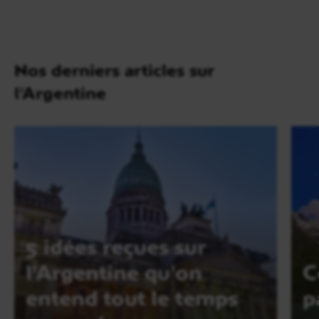
Nos derniers articles sur
l'Argentine
5 idées reçues sur
l'Argentine qu'on
C
entend tout le temps
p