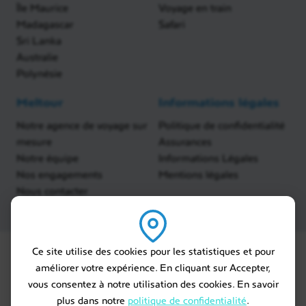
Île Maurice
Voyage en train
Madagascar
Safari
Sri Lanka
Australie
Polynésie
Meltour
Informations légales
Notre agence de voyage sur
Politique de confidentialité
mesure
Assurances
Notre équipe
Informations Légales
Nos engagements
Mentions légales
Nous contacter
Ce site utilise des cookies pour les statistiques et pour
améliorer votre expérience. En cliquant sur Accepter,
vous consentez à notre utilisation des cookies. En savoir
plus dans notre
politique de confidentialité
.