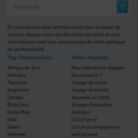
En renseignant votre adresse email, vous acceptez de
recevoir chaque mois nos dernières actualités et vous
reconnaissez avoir pris connaissance de notre politique
de confidentialité
Top Destinations
Idées Voyages
Afrique du Sud
Nos inspirations voyages
Namibie
Quand partir ?
Tanzanie
Voyage de noces
Argentine
Voyage en famille
Canada
Vacances au soleil
États-Unis
Voyage d'exception
Costa Rica
Autotour
Inde
Circuit privé
Japon
Circuit accompagné en
Vietnam
petit groupe