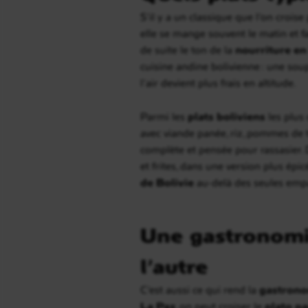
S’il y a un classique que l’on croise
elle se mange souvent le matin et fa
de suite le ton de la
nourriture en
cuisine andine bolivienne : une sou
l’air devient plus frais en altitude.
Parmi les
plats boliviens
les plus
avec viande panée, riz, pommes de te
complète et pensée pour rassasier. 
et frites, dans une version plus épic
de Bolivie
au-delà des seules emp
Une gastronomi
l’autre
C’est aussi ce qui rend la
gastrono
La Paz
, on peut croiser le
plato p