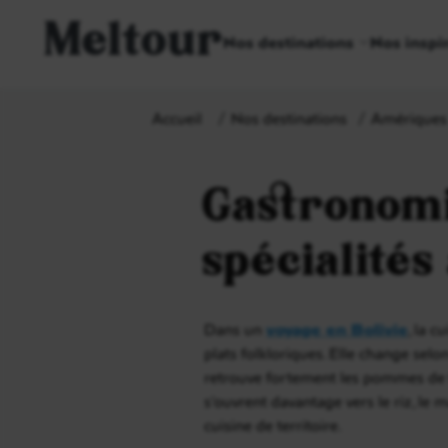
Meltour
Nos destinations
Nos inspi
Accueil
Nos destinations
Amériques
Gastronomie
spécialités
Dans un
voyage en Bolivie
, la 
plats folkloriques. Elle change selon
retrouve fortement les pommes de ter
s’ouvrent davantage vers le riz, le m
cuisine de territoire.