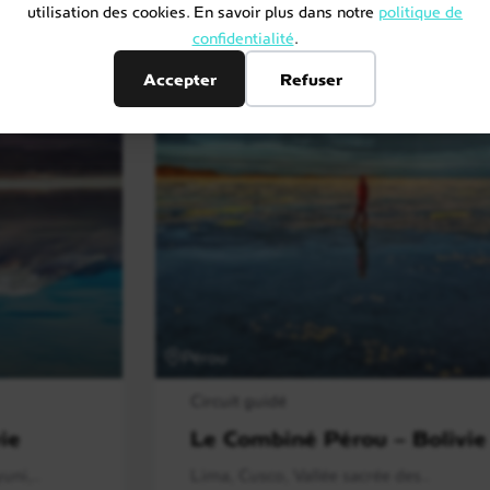
utilisation des cookies. En savoir plus dans notre
politique de
confidentialité
.
Accepter
Refuser
Pérou
Circuit guidé
vie
Le Combiné Pérou – Bolivie
uni,..
Lima, Cusco, Vallée sacrée des..