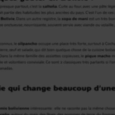
 presque partout, c’est la
salteña
. Cuite au four, avec une pâte lé
it partie des habitudes les plus ancrées du pays. C’est l’un de ces
 Bolivie
. Dans un autre registre, la
sopa de maní
est un très bo
pe onctueuse, nourrissante, souvent servie avec viande ou volaill
 connus, le
silpancho
occupe une place très forte, surtout à Coch
rre, œuf et salade, qui dit bien quelque chose de la cuisine bolivie
Dans la même famille des assiettes copieuses, le
pique macho
mê
ée et volontiers conviviale. Ce sont 2 classiques très parlants si l
anadas.
e qui change beaucoup d’une
mie bolivienne
intéressante : elle ne raconte pas la même chose 
aceño
, autour du maïs, des fèves, des pommes de terre, du fromage 