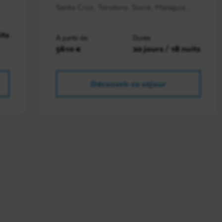
Santa Cruz, Torotoro, Sucre, Maragua,..
its
À partir de
Durée
5610 €
20 jours / 18 nuits
Découvrir ce séjour