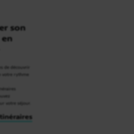
er son
 en
ns de découvrir
on votre rythme
inéraires
rouvez
our votre séjour.
itinéraires