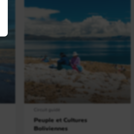
Bolivie
Circuit guidé
Peuple et Cultures
Boliviennes