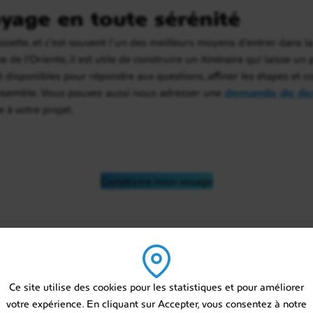
yage en toute sérénité
siette, et c’est souvent l’un des meilleurs moyens d’entrer dans la 
ne de l’Oriente, il est utile de construire un itinéraire qui laisse u
t disponibles pour répondre aux questions, affiner les étapes et c
ensemble. Vous pouvez aussi nous adresser une
demande de de
 à votre projet.
Construire mon voyage
sur mesure en Bolivie
Ce site utilise des cookies pour les statistiques et pour améliorer
votre expérience. En cliquant sur Accepter, vous consentez à notre