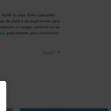
réalité du pays. Entre spécialités
n peu de place à ces expériences, sans
onstruire un voyage cohérent, où les
vis
, gratuitement, pour commencer
Suivant
→