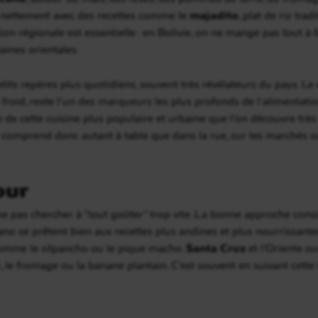
 nettement avec des recettes comme le
majadito
, plat de riz tra
ion régionale est essentielle : en Bolivie, on ne mange pas tout à
aines orientales.
petits repères plus quotidiens, souvent très révélateurs du pays. Le
froid, reste l’un des marqueurs les plus profonds de l’alimentati
 de cette cuisine plus populaire et urbaine que l’on découvre très 
 comprend donc autant à table que dans la rue, sur les marchés o
our
 pas chercher à “tout goûter” trop vite. La bonne approche consiste
lano se prêtent bien aux recettes plus andines et plus nourrissante
comme le silpancho ou le pique macho.
Santa Cruz
et l’Oriente o
, le fromage ou la banane plantain. C’est souvent en suivant cette