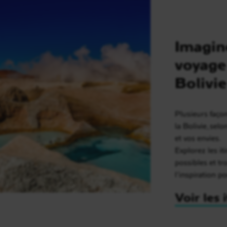
Imagin
voyage
Bolivie
Plusieurs faço
la Bolivie, sel
et vos envies.
Explorez les it
possibles et t
l’inspiration p
Voir les 