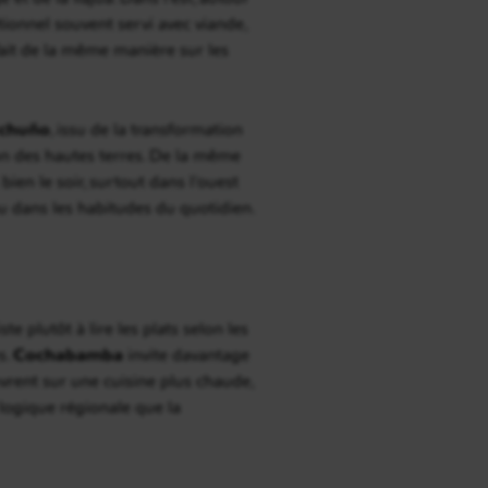
ditionnel souvent servi avec viande,
 fait de la même manière sur les
chuño
, issu de la transformation
on des hautes terres. De la même
bien le soir, surtout dans l’ouest
u dans les habitudes du quotidien.
 plutôt à lire les plats selon les
s.
Cochabamba
invite davantage
uvrent sur une cuisine plus chaude,
 logique régionale que la