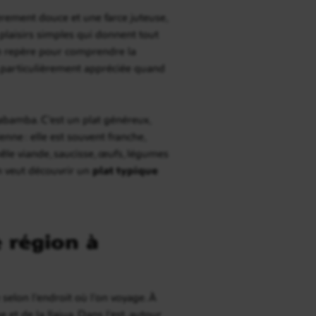
gèrement douce et une farce juteuse,
 plaisirs simples qui donnent tout
n repère pour comprendre la
e, particulièrement appréciée quand
abamba. C’est un plat généreux,
nne : elle est souvent franche,
le viande, saucisse, œufs, légumes
’on veut découvrir un
plat typique
 région à
selon l’endroit où l’on voyage. À
et de la llajua. Dans l’est, autour