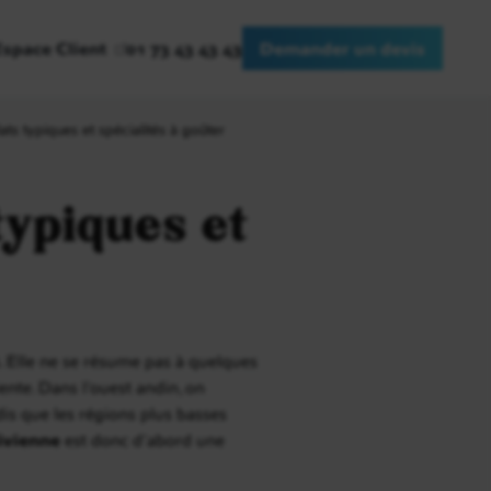
Espace Client
01 73 43 43 43
Demander un devis
ts typiques et spécialités à goûter
typiques et
ys. Elle ne se résume pas à quelques
riente. Dans l’ouest andin, on
dis que les régions plus basses
livienne
est donc d’abord une