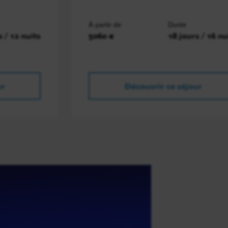
À partir de
Durée
s / 12 nuits
5060 €
18 jours / 16 nu
ur
Découvrir ce séjour