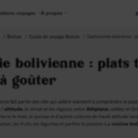
rations voyages
À propos
Bolivie
Guide de voyage Bolivie
Gastronomie bolivienne : pla
 bolivienne : plats 
 à goûter
cuisine fait partie des clés qui aident vraiment à comprendre le pa
 l’
altitude
, le climat et les régions, entre
Altiplano
, vallées et O
re, le maïs, le quinoa et d’autres cultures de haute altitude, tan
anioc, les fruits, les légumes et parfois le poisson. La
cuisine bo