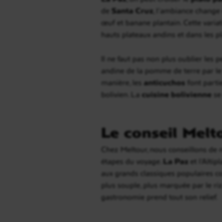
de
Santa Cruz
, l’ambiance change
œuf et banane plantain. Cette variat
hauts plateaux andins et dans les pl
Il ne faut pas non plus oublier les 
andine de la pomme de terre par le 
manière, les
anticuchos
font partie
bolivien. La
cuisine bolivienne
se
Le conseil Melt
Chez Meltour, nous conseillons de ne
étapes du voyage.
La Paz
et l’Altip
aux grands classiques populaires 
plus souple, plus marquée par le riz
gastronomie prend tout son relief.