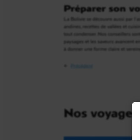
Préparer son vo
La Bolivie se découvre aussi par l’as
andines, recettes de vallées et cuisi
tout condenser. Nos conseillers son
paysages et les saveurs avancent 
à donner une forme claire et sereine
←
Précédent
Nos voyages 