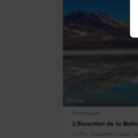
Bolivie
Circuit guidé
L'Essentiel de la Boli
La Paz, Copacabana, Lipez, Uy