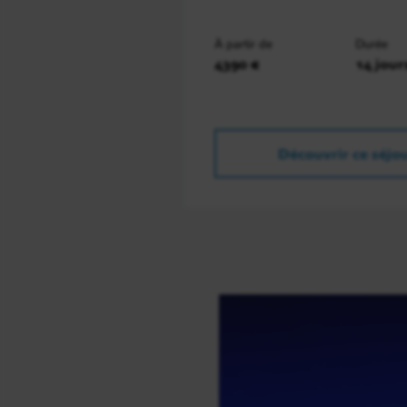
À partir de
Durée
4390 €
14 jour
Découvrir ce séjo