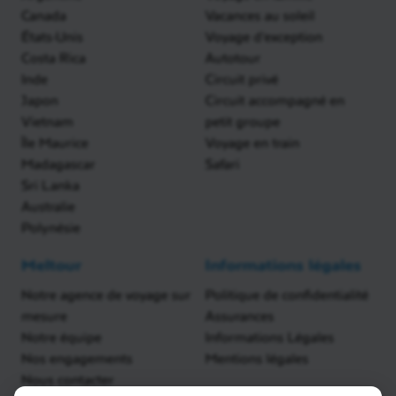
Canada
Vacances au soleil
États-Unis
Voyage d'exception
Costa Rica
Autotour
Inde
Circuit privé
Japon
Circuit accompagné en
Vietnam
petit groupe
Île Maurice
Voyage en train
Madagascar
Safari
Sri Lanka
Australie
Polynésie
Meltour
Informations légales
Notre agence de voyage sur
Politique de confidentialité
mesure
Assurances
Notre équipe
Informations Légales
Nos engagements
Mentions légales
Nous contacter