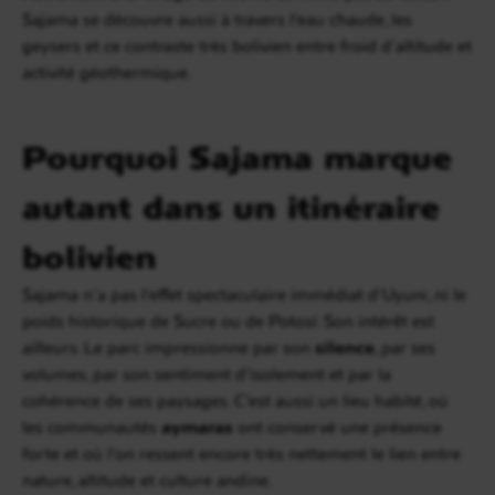
Sajama se découvre aussi à travers l’eau chaude, les
geysers et ce contraste très bolivien entre froid d’altitude et
activité géothermique.
Pourquoi Sajama marque
autant dans un itinéraire
bolivien
Sajama n’a pas l’effet spectaculaire immédiat d’Uyuni, ni le
poids historique de Sucre ou de Potosí. Son intérêt est
ailleurs. Le parc impressionne par son
silence
, par ses
volumes, par son sentiment d’isolement et par la
cohérence de ses paysages. C’est aussi un lieu habité, où
les communautés
aymaras
ont conservé une présence
forte et où l’on ressent encore très nettement le lien entre
nature, altitude et culture andine.