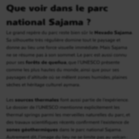
Que voir dans le parc
national Sajama ?
Le grand repère du parc reste bien sûr le
Nevado Sajama
.
Sa silhouette très régulière domine tout le paysage et
donne au lieu une force visuelle immédiate. Mais Sajama
ne se résume pas à son sommet. Le parc est aussi connu
pour ses
forêts de queñua
, que l’UNESCO présente
comme les plus hautes du monde, ainsi que pour ses
paysages d’altitude où se mêlent zones humides, plaines
sèches et héritage culturel aymara.
Les
sources thermales
font aussi partie de l’expérience.
Le dossier de l’UNESCO mentionne explicitement les
thermal springs parmi les merveilles naturelles du parc, et
des travaux scientifiques récents confirment l’existence de
zones géothermiques
dans le parc national Sajama.
Autrement dit, l’image du lieu ne se limite pas au volcan :