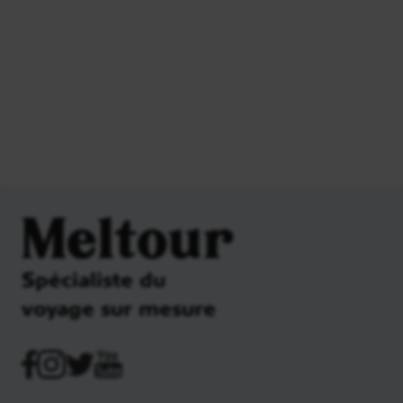
Meltour
Spécialiste du
voyage sur mesure