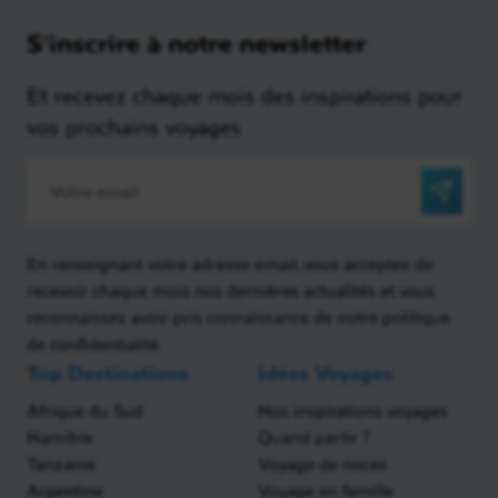
S'inscrire à notre newsletter
Et recevez chaque mois des inspirations pour
vos prochains voyages
En renseignant votre adresse email, vous acceptez de
recevoir chaque mois nos dernières actualités et vous
reconnaissez avoir pris connaissance de notre politique
de confidentialité
Top Destinations
Idées Voyages
Afrique du Sud
Nos inspirations voyages
Namibie
Quand partir ?
Tanzanie
Voyage de noces
Argentine
Voyage en famille