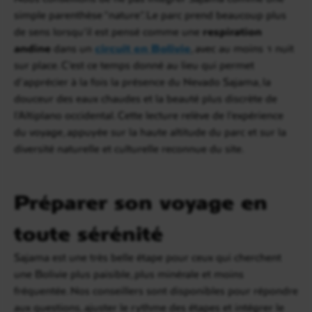
simple parenthèse “nature”. Le parc prend beaucoup plus
de sens lorsqu’il est pensé comme une
respiration
andine
dans un
circuit en Bolivie
, avec au moins 1 nuit
sur place. C’est ce temps donné au lieu qui permet
d’apprécier à la fois la présence du Nevado Sajama, la
douceur des eaux chaudes et la beauté plus discrète de
l’Altiplano occidental. Cette lecture relève de l’expérience
du voyage, appuyée sur la haute altitude du parc et sur la
diversité naturelle et culturelle reconnue du site.
Préparer son voyage en
toute sérénité
Sajama est une très belle étape pour ceux qui cherchent
une Bolivie plus paisible, plus minérale et moins
fréquentée. Nos conseillers sont disponibles pour répondre
aux questions, ajuster le rythme des étapes et intégrer le