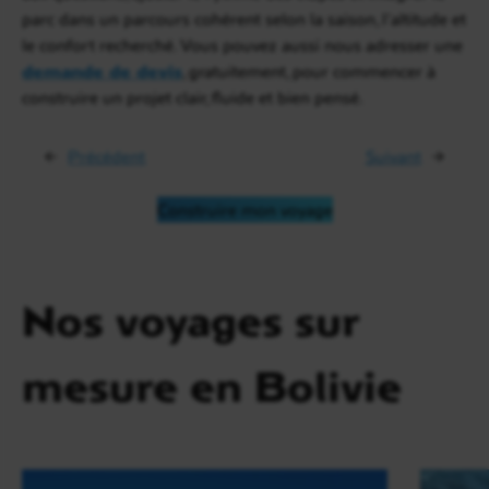
parc dans un parcours cohérent selon la saison, l’altitude et
le confort recherché. Vous pouvez aussi nous adresser une
demande de devis
, gratuitement, pour commencer à
construire un projet clair, fluide et bien pensé.
←
Précédent
Suivant
→
Construire mon voyage
Nos voyages sur
mesure en Bolivie