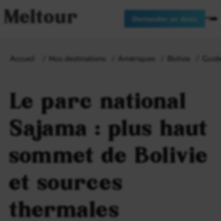
Meltour
Demander un devis
Accueil
Nos destinations
Amériques
Bolivie
Guide
Le parc national
Sajama : plus haut
sommet de Bolivie
et sources
thermales