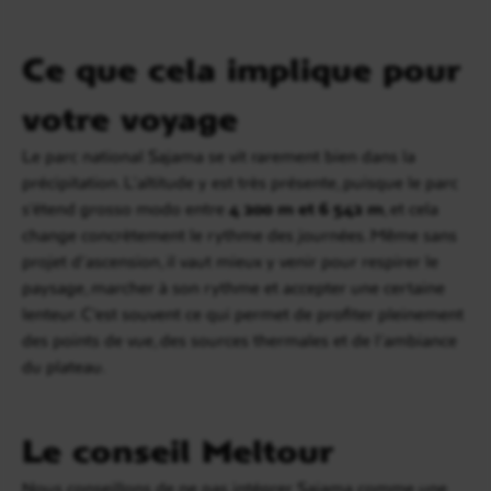
Ce que cela implique pour
votre voyage
Le parc national Sajama se vit rarement bien dans la
précipitation. L’altitude y est très présente, puisque le parc
s’étend grosso modo entre
4 200 m et 6 542 m
, et cela
change concrètement le rythme des journées. Même sans
projet d’ascension, il vaut mieux y venir pour respirer le
paysage, marcher à son rythme et accepter une certaine
lenteur. C’est souvent ce qui permet de profiter pleinement
des points de vue, des sources thermales et de l’ambiance
du plateau.
Le conseil Meltour
Nous conseillons de ne pas intégrer Sajama comme une