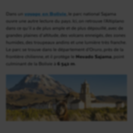
Dans un
voyage en Bolivie
, le parc national Sajama
ouvre une autre lecture du pays. Ici, on retrouve l’Altiplano
dans ce qu’il a de plus ample et de plus dépouillé, avec de
grandes plaines d’altitude, des volcans enneigés, des zones
humides, des troupeaux andins et une lumière très franche.
Le parc se trouve dans le département d’Oruro, près de la
frontière chilienne, et il protège le
Nevado Sajama
, point
culminant de la Bolivie à
6 542 m
.