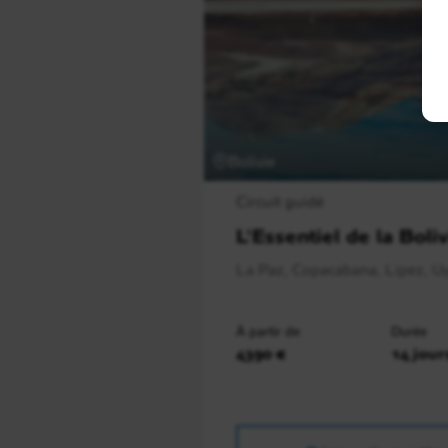
Bolivie
Circuit guidé
L'Essentiel de la Boli
La Paz, Copacabana, Lipez, Uy
À partir de
Durée
4390 €
14 jour