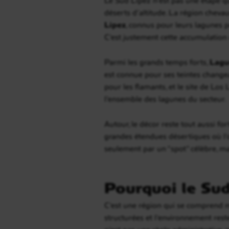
déserts d’altitude. La région cheva
Lípez
, connus pour leurs lagunes p
C’est justement cette accumulation
Parmi les grands temps forts,
Lagu
est connue pour ses teintes changea
pour les flamants, et le site de L
l’ensemble des lagunes du secteur.
Autour, le décor reste tout aussi fo
grandes étendues désertiques où l’
seulement par un “spot” célèbre, ma
Pourquoi le Sud
C’est une région qui se comprend mal
structurées et l’environnement rest