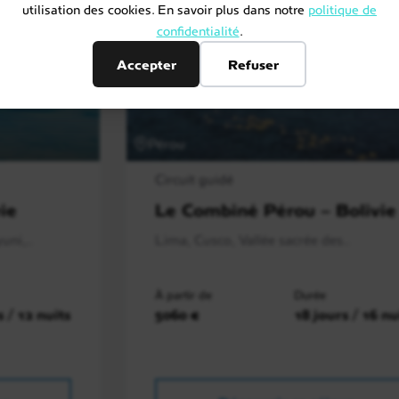
utilisation des cookies. En savoir plus dans notre
politique de
confidentialité
.
Accepter
Refuser
Pérou
Circuit guidé
vie
Le Combiné Pérou – Bolivie
uni,..
Lima, Cusco, Vallée sacrée des..
À partir de
Durée
s / 12 nuits
5060 €
18 jours / 16 nu