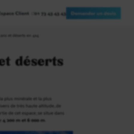
Espace Client
01 73 43 43 43
Demander un devis
cans et déserts en 4x4
et déserts
a plus minérale et la plus
vers de très haute altitude, de
tie de cet espace, se situe dans
re
4 200 m et 6 000 m
.