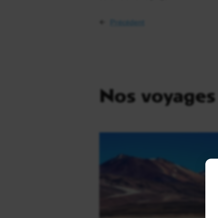
←
Précédent
Nos voyages 