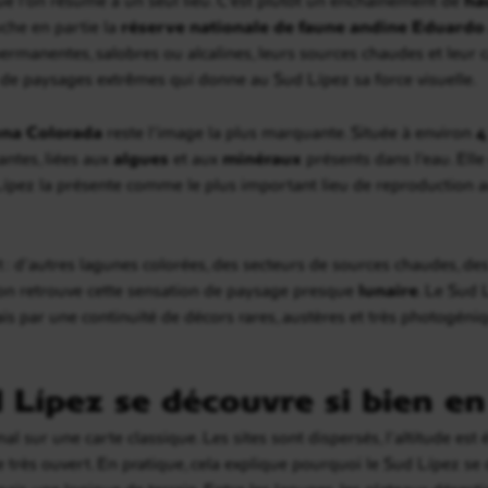
uche en partie la
réserve nationale de faune andine Eduardo
ermanentes, salobres ou alcalines, leurs sources chaudes et leur 
 de paysages extrêmes qui donne au Sud Lípez sa force visuelle.
na Colorada
reste l’image la plus marquante. Située à environ
4
ntes, liées aux
algues
et aux
minéraux
présents dans l’eau. Elle
os Lípez la présente comme le plus important lieu de reproductio
rt : d’autres lagunes colorées, des secteurs de sources chaudes, d
on retrouve cette sensation de paysage presque
lunaire
. Le Sud
is par une continuité de décors rares, austères et très photogéni
 Lípez se découvre si bien e
 sur une carte classique. Les sites sont dispersés, l’altitude est 
e très ouvert. En pratique, cela explique pourquoi le Sud Lípez s