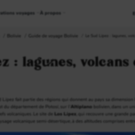
rations voyages
À propos
Bolivie
Guide de voyage Bolivie
Le Sud Lípez : lagunes, vol
z : lagunes, volcans 
ud Lípez fait partie des régions qui donnent au pays sa dimension l
st du département de Potosí, sur l’
Altiplano
bolivien, dans un uni
iefs volcaniques. Le site de
Los Lípez
, qui recouvre une grande par
aysage volcanique semi-désertique, à des altitudes comprises ent