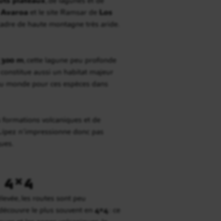
 Avaroa
et le site Ramsar de
Los
cadre de haute montagne très aride.
 300 m
, cette lagune peu profonde
 constitue aussi un habitat majeur
n au monde pour ces espèces dans
es formations volcaniques et de
 Lípez n’impressionne donc pas
ques.
n 4×4
élevée, les routes sont peu
e découvre le plus souvent en
4×4
: ce