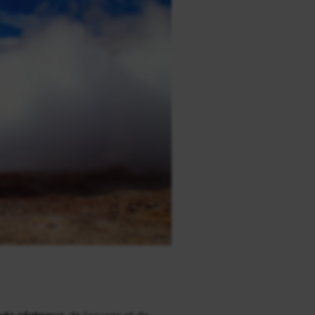
uts plateaux
, de lagunes et de