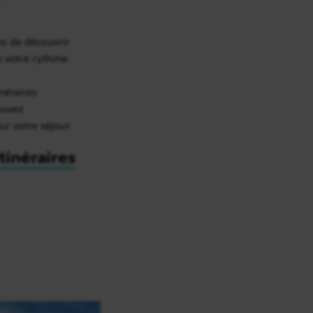
ns de découvrir
on votre rythme
inéraires
rouvez
our votre séjour.
itinéraires