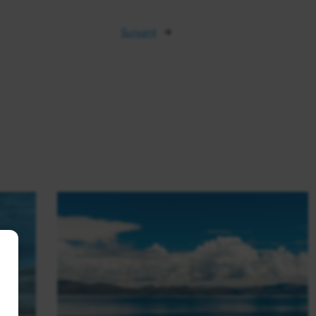
Suivant
→