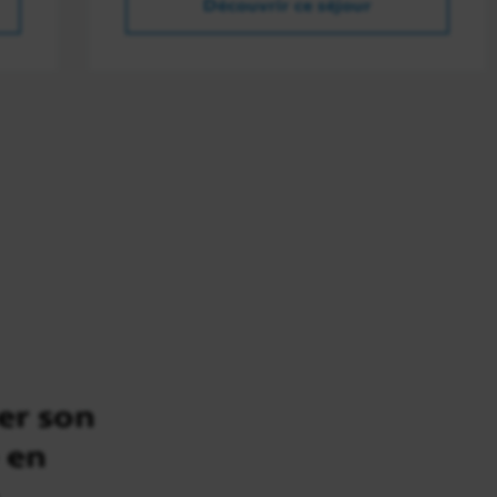
Découvrir ce séjour
er son
 en