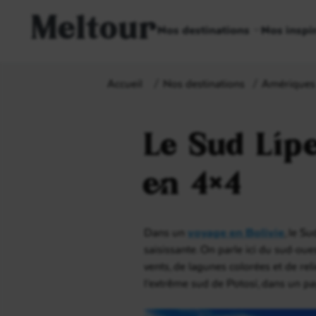
Meltour
Nos destinations
Nos inspi
Accueil
Nos destinations
Amériques
Le Sud Lípe
en 4×4
Dans un
voyage en Bolivie
, le S
saisissante. On parle ici du sud-oue
vents, de lagunes colorées et de rel
l’extrême sud de Potosí, dans un p