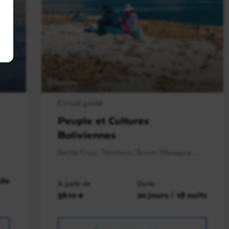
Bolivie
Circuit guidé
Peuple et Cultures
Boliviennes
Santa Cruz, Torotoro, Sucre, Maragua,..
its
À partir de
Durée
5610 €
20 jours / 18 nuits