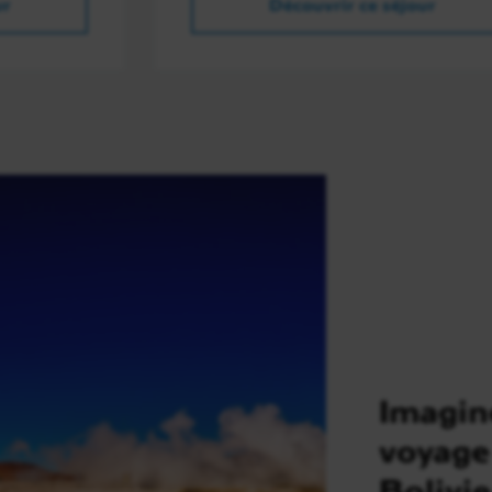
ur
Découvrir ce séjour
Imagin
voyage
Bolivie