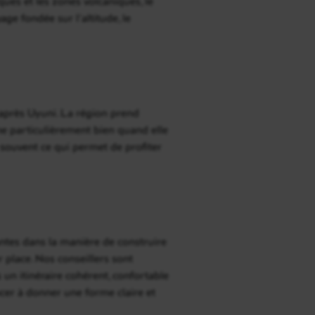
ques et les zones volcaniques, le
ge fondée sur l’altitude, le
après Uyuni. La région prend
nne particulièrement bien quand elle
souvent ce qui permet de profiter
antes dans la manière de construire
 place. Nos conseillers sont
 un itinéraire cohérent, confortable
cer à donner une forme claire et