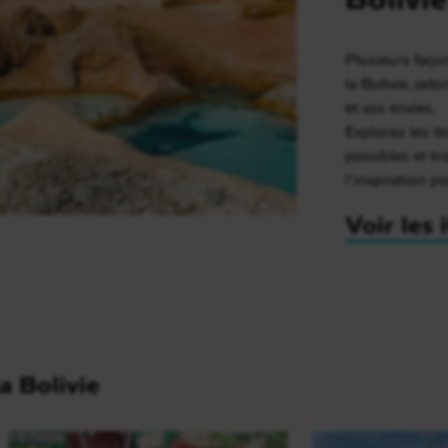
Plusieurs faço
la Bolivie, sel
et vos envies.
Explorez les it
possibles et t
l’inspiration p
Voir les 
la Bolivie