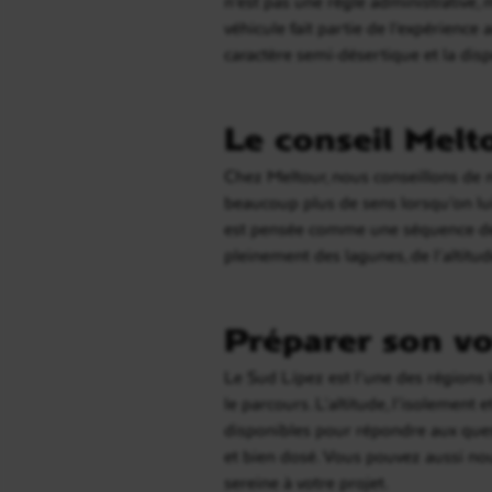
n’est pas une règle administrative, 
véhicule fait partie de l’expérience
caractère semi-désertique et la dis
Le conseil Melt
Chez Meltour, nous conseillons de
beaucoup plus de sens lorsqu’on lu
est pensée comme une séquence de p
pleinement des lagunes, de l’altitu
Préparer son vo
Le Sud Lípez est l’une des régions 
le parcours. L’altitude, l’isolemen
disponibles pour répondre aux questi
et bien dosé. Vous pouvez aussi n
sereine à votre projet.