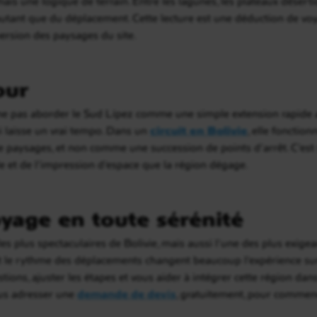
mais une logique de terrain. Entre les lagunes, les plateaux déserti
 autant que du déplacement. Cette lecture est une déduction de voya
persion des paysages du site.
our
 ne pas aborder le Sud Lípez comme une simple extension rapide 
i laisse un vrai tempo. Dans un
circuit en Bolivie
, elle fonctio
aysages, et non comme une succession de points d’arrêt. C’est 
de et de l’impression d’espace que la région dégage.
yage en toute sérénité
les plus spectaculaires de Bolivie, mais aussi l’une des plus exige
t et le rythme des déplacements changent beaucoup l’expérience sur
ons, ajuster les étapes et vous aider à intégrer cette région dans
ous adresser une
demande de devis
, gratuitement, pour commen