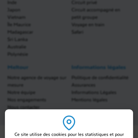
Inde
Circuit privé
Japon
Circuit accompagné en
Vietnam
petit groupe
Île Maurice
Voyage en train
Madagascar
Safari
Sri Lanka
Australie
Polynésie
Meltour
Informations légales
Notre agence de voyage sur
Politique de confidentialité
mesure
Assurances
Notre équipe
Informations Légales
Nos engagements
Mentions légales
Nous contacter
Ce site utilise des cookies pour les statistiques et pour