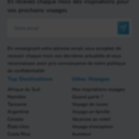
Et recevez chaque mois des inspirations pour
vos prochains voyages
En renseignant votre adresse email, vous acceptez de
recevoir chaque mois nos dernières actualités et vous
reconnaissez avoir pris connaissance de notre politique
de confidentialité
Top Destinations
Idées Voyages
Afrique du Sud
Nos inspirations voyages
Namibie
Quand partir ?
Tanzanie
Voyage de noces
Argentine
Voyage en famille
Canada
Vacances au soleil
États-Unis
Voyage d'exception
Costa Rica
Autotour