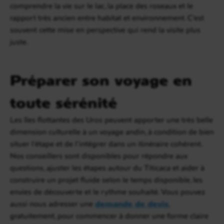
comprendre la vie sur le lac, la place des roseaux et le
rapport très ancien entre habitat et environnement. C’est
souvent cette mise en perspective qui rend la visite plus
juste.
Préparer son voyage en
toute sérénité
Les îles flottantes des Uros peuvent apporter une très belle
dimension culturelle à un voyage andin, à condition de bien
situer l’étape et de l’intégrer dans un itinéraire cohérent.
Nos conseillers sont disponibles pour répondre aux
questions, ajuster les étapes autour du Titicaca et aider à
construire un projet fluide selon le temps disponible, les
envies de découverte et le rythme souhaité. Vous pouvez
aussi nous adresser une
demande de devis
,
gratuitement, pour commencer à donner une forme claire