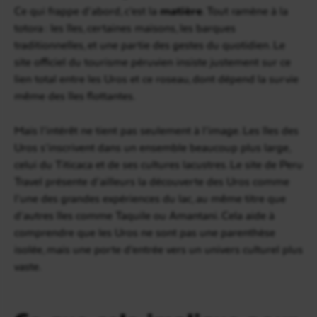
Ce qui frappe d’abord, c’est la
matière
. Tout ramène à la
totora : les îles, certaines maisons, les barques
traditionnelles, et une partie des gestes du quotidien. Le
site officiel du tourisme péruvien insiste justement sur ce
lien total entre les Uros et ce roseau, dont dépend la survie
même des îles flottantes.
Mais l’intérêt ne tient pas seulement à l’image. Les îles des
Uros s’inscrivent dans un ensemble beaucoup plus large,
celui du Titicaca et de ses cultures lacustres. Le site de Peru
Travel présente d’ailleurs la découverte des Uros comme
l’une des grandes expériences du lac, au même titre que
d’autres îles comme Taquile ou Amantani. Cela aide à
comprendre que les Uros ne sont pas une parenthèse
isolée, mais une porte d’entrée vers un univers culturel plus
vaste.