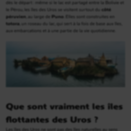
dès le départ : même si le lac est partagé entre la Bolivie et
le Pérou, les îles des Uros se visitent surtout du
côté
péruvien
, au large de
Puno
. Elles sont construites en
totora
, un roseau du lac, qui sert à la fois de base aux îles,
aux embarcations et à une partie de la vie quotidienne.
Que sont vraiment les îles
flottantes des Uros ?
Les îles des Uros ne sont pas des îles naturelles au sens