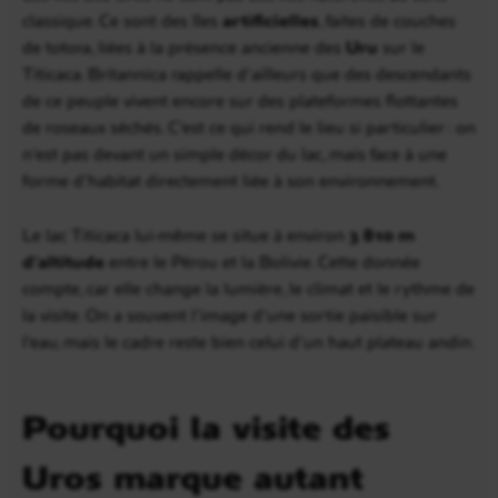
classique. Ce sont des îles
artificielles
, faites de couches
de totora, liées à la présence ancienne des
Uru
sur le
Titicaca. Britannica rappelle d’ailleurs que des descendants
de ce peuple vivent encore sur des plateformes flottantes
de roseaux séchés. C’est ce qui rend le lieu si particulier : on
n’est pas devant un simple décor du lac, mais face à une
forme d’habitat directement liée à son environnement.
Le lac Titicaca lui-même se situe à environ
3 810 m
d’altitude
entre le Pérou et la Bolivie. Cette donnée
compte, car elle change la lumière, le climat et le rythme de
la visite. On a souvent l’image d’une sortie paisible sur
l’eau, mais le cadre reste bien celui d’un haut plateau andin.
Pourquoi la visite des
Uros marque autant