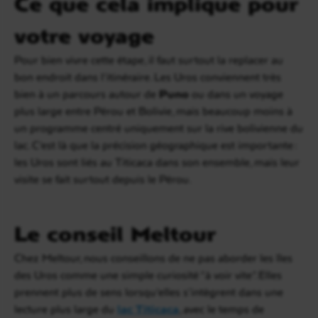
Ce que cela implique pour
votre voyage
Pour bien vivre cette étape, il faut surtout la replacer au
bon endroit dans l’itinéraire. Les Uros conviennent très
bien à un parcours autour de
Puno
ou dans un voyage
plus large entre Pérou et Bolivie, mais beaucoup moins à
un programme centré uniquement sur la rive bolivienne du
lac. C’est là que la précision géographique est importante :
les Uros sont liés au Titicaca dans son ensemble, mais leur
visite se fait surtout depuis le Pérou.
Le conseil Meltour
Chez Meltour, nous conseillons de ne pas aborder les îles
des Uros comme une simple curiosité “à voir vite”. Elles
prennent plus de sens lorsqu’elles s’intègrent dans une
lecture plus large du
lac Titicaca
, avec le temps de