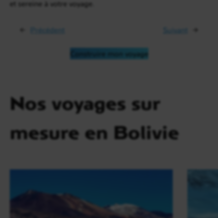
et sereine à votre voyage.
←
Précédent
Suivant
→
Construire mon voyage
Nos voyages sur
mesure en Bolivie