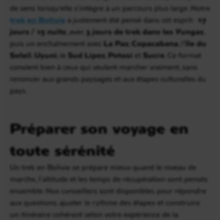
de sens lorsqu’elle s’intègre à un parcours plus large. Notre
trek en Bolivie
a justement été pensé dans cet esprit :
17
jours / 15 nuits
, avec
3 jours de trek dans les Yungas
,
puis un enchaînement avec
La Paz
,
Copacabana
, l’
île du
Soleil
,
Uyuni
, le
Sud Lípez
,
Potosí
et
Sucre
. Ce format
convient bien à ceux qui veulent marcher vraiment, sans
renoncer aux grands paysages et aux étapes culturelles du
pays.
Préparer son voyage en
toute sérénité
Un trek en Bolivie se prépare mieux quand le niveau de
marche, l’altitude et les temps de récupération sont pensés
ensemble. Nos conseillers sont disponibles pour répondre
aux questions, ajuster le rythme des étapes et construire
un itinéraire cohérent selon votre expérience de la