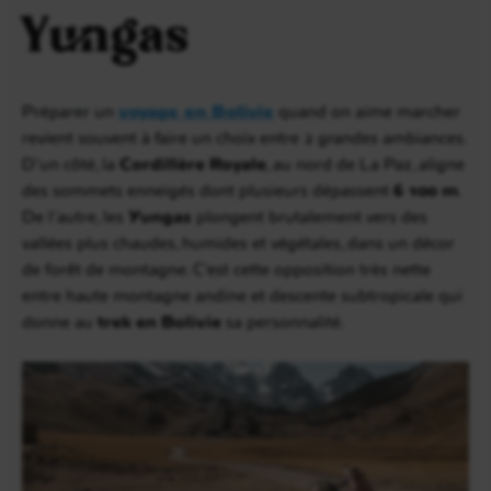
Yungas
Préparer un
voyage en Bolivie
quand on aime marcher
revient souvent à faire un choix entre 2 grandes ambiances.
D’un côté, la
Cordillère Royale
, au nord de La Paz, aligne
des sommets enneigés dont plusieurs dépassent
6 100 m
.
De l’autre, les
Yungas
plongent brutalement vers des
vallées plus chaudes, humides et végétales, dans un décor
de forêt de montagne. C’est cette opposition très nette
entre haute montagne andine et descente subtropicale qui
donne au
trek en Bolivie
sa personnalité.