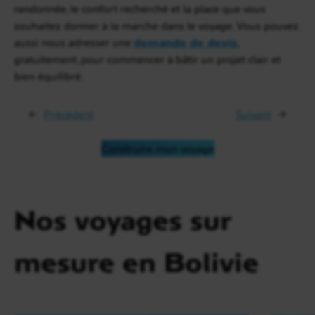
randonnée, le confort recherché et la place que vous
souhaitez donner à la marche dans le voyage. Vous pouvez
aussi nous adresser une
demande de devis
,
gratuitement, pour commencer à bâtir un projet clair et
bien équilibré.
←
Précédent
Suivant
→
Construire mon voyage
Nos voyages sur
mesure en Bolivie