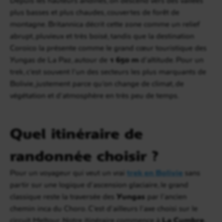
plus basses et plus chaudes, couvertes de forêt de
montagne. Britannica décrit cette zone comme un relief
abrupt, pluvieux et très boisé, tandis que la destination
Coroico la présente comme le grand cœur touristique des
Yungas de La Paz, autour de
1 650 m
d’altitude. Pour un
trek, c’est souvent l’un des secteurs les plus marquants de
Bolivie, justement parce qu’on change de climat, de
végétation et d’atmosphère en très peu de temps.
Quel itinéraire de
randonnée choisir ?
Pour un voyageur qui veut un vrai
trek en Bolivie
sans
partir sur une logique d’ascension glaciaire, le grand
classique reste la traversée des
Yungas
par l’ancien
chemin inca du Choro. C’est d’ailleurs l’axe choisi sur le
circuit Meltour. Notre itinéraire commence à
La Cumbre
,