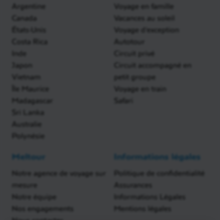
Argentine
Voyage en famille
Canada
Vacances au soleil
États-Unis
Voyage d'exception
Costa Rica
Autotour
Inde
Circuit privé
Japon
Circuit accompagné en
Vietnam
petit groupe
Île Maurice
Voyage en train
Madagascar
Safari
Sri Lanka
Australie
Polynésie
Meltour
Informations légales
Notre agence de voyage sur
Politique de confidentialité
mesure
Assurances
Notre équipe
Informations Légales
Nos engagements
Mentions légales
Nous contacter