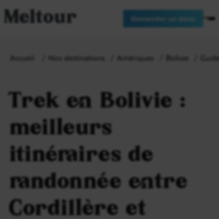
Meltour
Demander un devis
Accueil
Nos destinations
Amériques
Bolivie
Guide
Trek en Bolivie :
meilleurs
itinéraires de
randonnée entre
Cordillère et