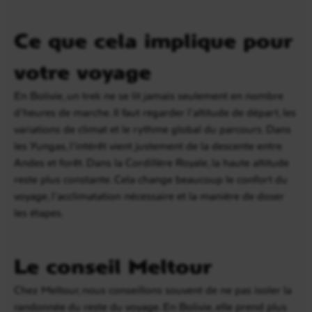
Ce que cela implique pour
votre voyage
En Bolivie, un trek ne se lit jamais seulement en nombre
d’heures de marche. Il faut regarder l’altitude de départ, les
variations de climat et le rythme global du parcours. Dans
les Yungas, l’intérêt vient justement de la descente entre
Andes et forêt. Dans la Cordillère Royale, la haute altitude
reste plus constante. Cela change beaucoup le confort du
voyage, l’acclimatation nécessaire et la manière de doser
les étapes.
Le conseil Meltour
Chez Meltour, nous conseillons souvent de ne pas isoler la
randonnée du reste du voyage. En Bolivie, elle prend plus