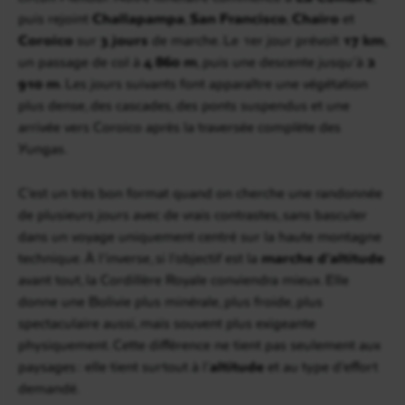
puis rejoint
Challapampa
,
San Francisco
,
Chairo
et
Coroico
sur
3 jours
de marche. Le 1er jour prévoit
17 km
,
un passage de col à
4 860 m
, puis une descente jusqu’à
2
910 m
. Les jours suivants font apparaître une végétation
plus dense, des cascades, des ponts suspendus et une
arrivée vers Coroico après la traversée complète des
Yungas.
C’est un très bon format quand on cherche une randonnée
de plusieurs jours avec de vrais contrastes, sans basculer
dans un voyage uniquement centré sur la haute montagne
technique. À l’inverse, si l’objectif est la
marche d’altitude
avant tout, la Cordillère Royale conviendra mieux. Elle
donne une Bolivie plus minérale, plus froide, plus
spectaculaire aussi, mais souvent plus exigeante
physiquement. Cette différence ne tient pas seulement aux
paysages : elle tient surtout à l’
altitude
et au type d’effort
demandé.