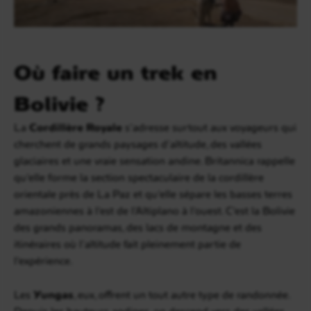
Où faire un trek en
Bolivie ?
La
Cordillère Royale
s’adresse surtout aux voyageurs qui
cherchent de grands paysages d’altitude, des vallées
glaciaires et une vraie sensation andine. Britannica rappelle
qu’elle forme la section spectaculaire de la cordillère
orientale près de La Paz et qu’elle sépare les basses terres
amazoniennes à l’est de l’Altiplano à l’ouest. C’est la Bolivie
des grands panoramas, des lacs de montagne et des
itinéraires où l’altitude fait pleinement partie de
l’expérience.
Les
Yungas
, eux, offrent un tout autre type de randonnée.
Depuis les hauteurs andines, on descend vers des vallées