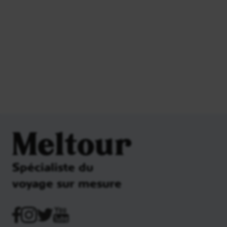
Meltour
Spécialiste du
voyage sur mesure