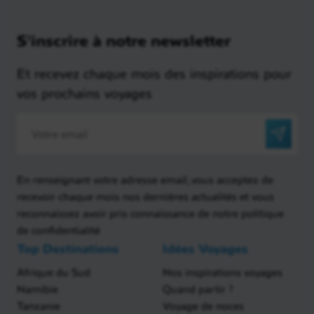
S'inscrire à notre newsletter
Et recevez chaque mois des inspirations pour
vos prochains voyages
En renseignant votre adresse email, vous acceptez de
recevoir chaque mois nos dernières actualités et vous
reconnaissez avoir pris connaissance de notre politique
de confidentialité
Top Destinations
Idées Voyages
Afrique du Sud
Nos inspirations voyages
Namibie
Quand partir ?
Tanzanie
Voyage de noces