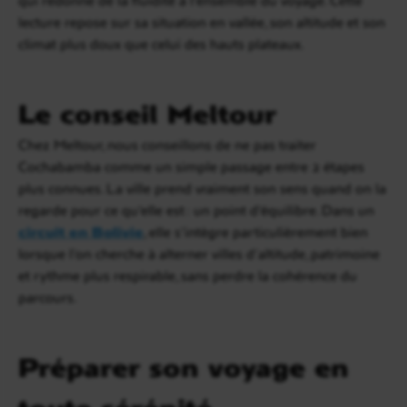
lecture repose sur sa situation en vallée, son altitude et son
climat plus doux que celui des hauts plateaux.
Le conseil Meltour
Chez Meltour, nous conseillons de ne pas traiter
Cochabamba comme un simple passage entre 2 étapes
plus connues. La ville prend vraiment son sens quand on la
regarde pour ce qu’elle est : un point d’équilibre. Dans un
circuit en Bolivie
, elle s’intègre particulièrement bien
lorsque l’on cherche à alterner villes d’altitude, patrimoine
et rythme plus respirable, sans perdre la cohérence du
parcours.
Préparer son voyage en
toute sérénité