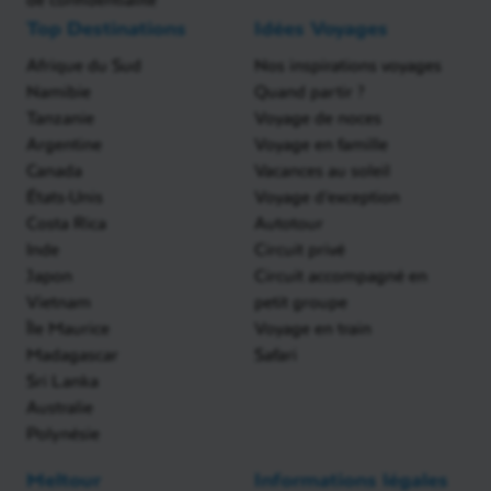
Top Destinations
Idées Voyages
Afrique du Sud
Nos inspirations voyages
Namibie
Quand partir ?
Tanzanie
Voyage de noces
Argentine
Voyage en famille
Canada
Vacances au soleil
États-Unis
Voyage d'exception
Costa Rica
Autotour
Inde
Circuit privé
Japon
Circuit accompagné en
Vietnam
petit groupe
Île Maurice
Voyage en train
Madagascar
Safari
Sri Lanka
Australie
Polynésie
Meltour
Informations légales