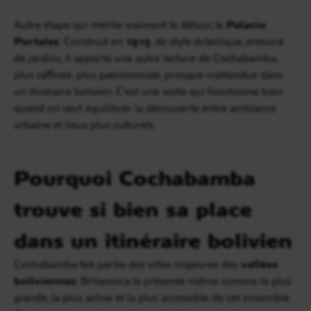
Autre étape qui mérite vraiment le détour, le
Palacio
Portales
. Construit en
1915
, de style éclectique, entouré
de jardins, il apporte une autre lecture de Cochabamba,
plus raffinée, plus patrimoniale, presque inattendue dans
un itinéraire bolivien. C’est une visite qui fonctionne bien
quand on veut équilibrer la découverte entre ambiance
urbaine et lieux plus culturels.
Pourquoi Cochabamba
trouve si bien sa place
dans un itinéraire bolivien
Cochabamba fait partie des villes majeures des
vallées
boliviennes
. Britannica la présente même comme la plus
grande, la plus active et la plus accessible de cet ensemble.