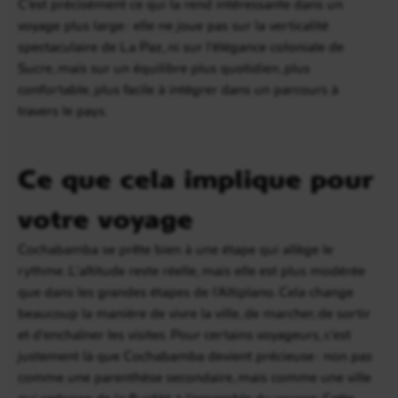
C’est précisément ce qui la rend intéressante dans un
voyage plus large : elle ne joue pas sur la verticalité
spectaculaire de La Paz, ni sur l’élégance coloniale de
Sucre, mais sur un équilibre plus quotidien, plus
confortable, plus facile à intégrer dans un parcours à
travers le pays.
Ce que cela implique pour
votre voyage
Cochabamba se prête bien à une étape qui allège le
rythme. L’altitude reste réelle, mais elle est plus modérée
que dans les grandes étapes de l’Altiplano. Cela change
beaucoup la manière de vivre la ville, de marcher, de sortir
et d’enchaîner les visites. Pour certains voyageurs, c’est
justement là que Cochabamba devient précieuse : non pas
comme une parenthèse secondaire, mais comme une ville
qui redonne de la fluidité à l’ensemble du voyage. Cette