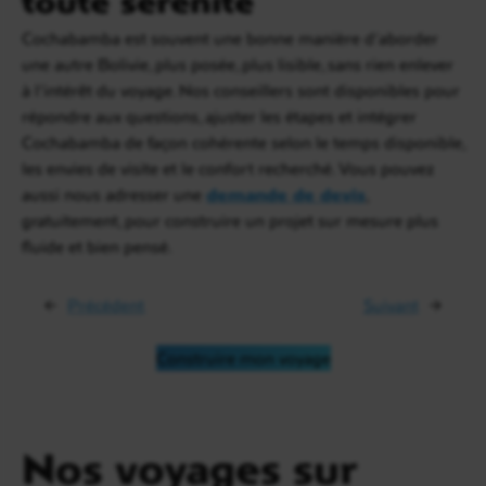
Cochabamba est souvent une bonne manière d’aborder
une autre Bolivie, plus posée, plus lisible, sans rien enlever
à l’intérêt du voyage. Nos conseillers sont disponibles pour
répondre aux questions, ajuster les étapes et intégrer
Cochabamba de façon cohérente selon le temps disponible,
les envies de visite et le confort recherché. Vous pouvez
aussi nous adresser une
demande de devis
,
gratuitement, pour construire un projet sur mesure plus
fluide et bien pensé.
←
Précédent
Suivant
→
Construire mon voyage
Nos voyages sur