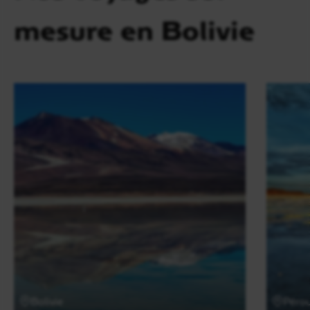
mesure en Bolivie
Bolivie
Péro