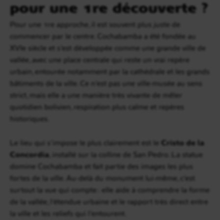
pour une 1re découverte ?
Pour une 1re approche, il est souvent plus juste de
commencer par le centre. Cochabamba a été fondée au
XVIe siècle et s’est développée comme une grande ville de
vallée, avec une place centrale qui reste un vrai repère
urbain, entourée notamment par la cathédrale et les grands
bâtiments de la ville. Ce n’est pas une ville-musée au sens
strict, mais elle a une manière très vivante de mêler
quotidien bolivien, respiration plus calme et repères
historiques.
Le lieu qui s’impose le plus clairement est le
Cristo de la
Concordia
, installé sur la colline de San Pedro. La statue
domine Cochabamba et fait partie des images les plus
fortes de la ville. Au-delà du monument lui-même, c’est
surtout la vue qui compte : elle aide à comprendre la forme
de la vallée, l’étendue urbaine et le rapport très direct entre
la ville et les reliefs qui l’entourent.