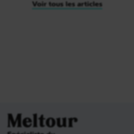
Voir tous les articles
Meltour
Spécialiste du