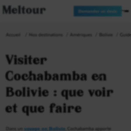
Meltour
Demander un devis
Accueil
Nos destinations
Amériques
Bolivie
Guide
Visiter
Cochabamba en
Bolivie : que voir
et que faire
Dans un
voyage en Bolivie
, Cochabamba apporte