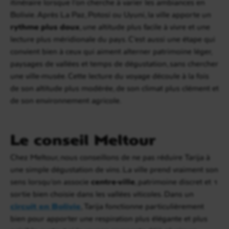
itinéraire lorsque l’on cherche à varier les ambiances en
Bolivie. Après La Paz, Potosí ou Uyuni, la ville apporte un
rythme plus doux
, une altitude plus facile à vivre et une
lecture plus méridionale du pays. C’est aussi une étape qui
convient bien à ceux qui aiment alterner patrimoine léger,
paysages de vallées et temps de dégustation, sans chercher
une ville-musée. Cette lecture du voyage découle à la fois
de son altitude plus modérée, de son climat plus clément et
de son environnement agricole.
Le conseil Meltour
Chez Meltour, nous conseillons de ne pas réduire Tarija à
une simple dégustation de vins. La ville prend vraiment son
sens lorsqu’on associe
centre-ville
, patrimoine discret et 1
sortie bien choisie dans les vallées viticoles. Dans un
circuit en Bolivie
, Tarija fonctionne particulièrement
bien pour apporter une respiration plus élégante et plus