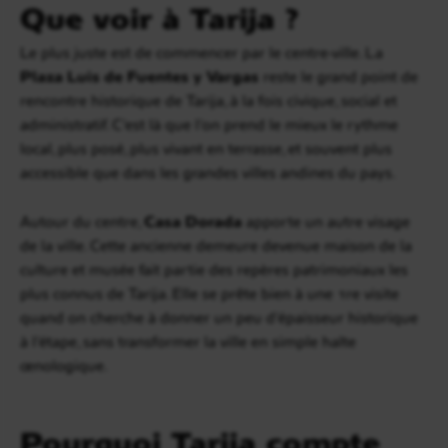
Que voir à Tarija ?
Le plus juste est de commencer par le centre-ville. La
Plaza Luis de Fuentes y Vargas
reste le grand point de
rencontre historique de Tarija, à la fois civique, social et
administratif. C’est là que l’on prend le mieux le rythme
local, plus posé, plus vivant en terrasse, et souvent plus
accessible que dans les grandes villes andines du pays.
Autour du centre,
Casa Dorada
apporte un autre visage
de la ville. Cette ancienne demeure devenue maison de la
culture et musée fait partie des repères patrimoniaux les
plus connus de Tarija. Elle se prête bien à une 1re visite
quand on cherche à donner un peu d’épaisseur historique
à l’étape, sans transformer la ville en simple halte
œnologique.
Pourquoi Tarija compte