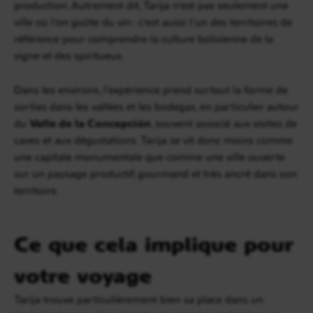
production. Autrement dit, Tarija n’est pas seulement une
ville où l’on goûte du vin : c’est aussi l’un des territoires de
référence pour comprendre la culture bolivienne de la
vigne et des spiritueux.
Dans les environs, l’expérience prend surtout la forme de
sorties dans les vallées et les bodegas, en particulier autour
du
Valle de la Concepción
, souvent associé aux visites de
caves et aux dégustations. Tarija se vit donc moins comme
une capitale monumentale que comme une ville ouverte
sur un paysage productif, gourmand et très ancré dans son
territoire.
Ce que cela implique pour
votre voyage
Tarija trouve particulièrement bien sa place dans un