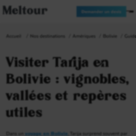
Meltour
Demander un devis
Accueil
Nos destinations
Amériques
Bolivie
Guide
Visiter Tarija en
Bolivie : vignobles,
vallées et repères
utiles
Dans un
voyage en Bolivie
, Tarija surprend souvent par