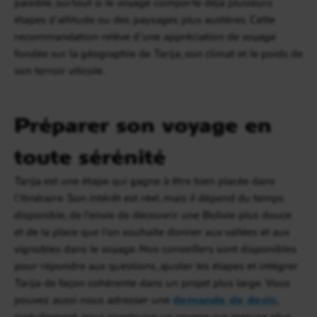
paisible, surtout si le voyage comporte déjà plusieurs
étapes d’altitude ou des paysages plus austères. Cette
recommandation relève d’une appréciation de voyage
fondée sur la géographie de Tarija, son climat et le poids de
son terroir viticole.
Préparer son voyage en
toute sérénité
Tarija est une étape qui gagne à être bien placée dans
l’itinéraire. Son intérêt est réel, mais il dépend du temps
disponible, de l’envie de découvrir une Bolivie plus douce
et de la place que l’on souhaite donner aux vallées et aux
vignobles dans le voyage. Nos conseillers sont disponibles
pour répondre aux questions, ajuster les étapes et intégrer
Tarija de façon cohérente dans un projet plus large. Vous
pouvez aussi nous adresser une
demande de devis
,
gratuitement, pour construire un voyage sur mesure plus