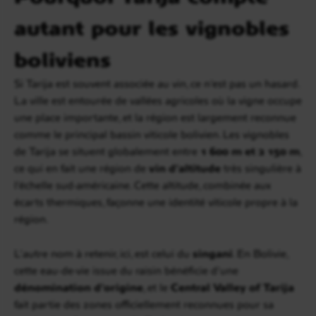
autant pour les vignobles
boliviens
Si Tarija est souvent associée au vin, ce n’est pas un hasard.
La ville est entourée de vallées agricoles où la vigne occupe
une place importante, et la région est largement reconnue
comme le principal bassin viticole bolivien. Les vignobles
de Tarija se situent globalement entre
1 600 m et 2 150 m
,
ce qui en fait une région de
vin d’altitude
très singulière à
l’échelle sud-américaine. Cette altitude, combinée aux
écarts thermiques, façonne une identité viticole propre à la
région.
L’autre nom à retenir, ici, est celui du
singani
. En Bolivie,
cette eau-de-vie issue du raisin bénéficie d’une
dénomination d’origine
, et le
Central Valley of Tarija
fait partie des zones officiellement reconnues pour sa