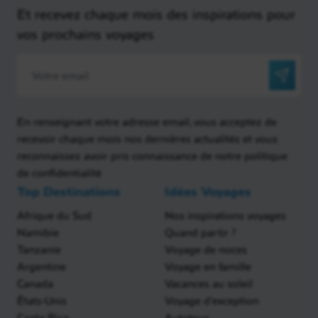
Et recevez chaque mois des inspirations pour
vos prochains voyages
En renseignant votre adresse email, vous acceptez de
recevoir chaque mois nos dernières actualités et vous
reconnaissez avoir pris connaissance de notre politique
de confidentialité
Top Destinations
Idées Voyages
Afrique du Sud
Nos inspirations voyages
Namibie
Quand partir ?
Tanzanie
Voyage de noces
Argentine
Voyage en famille
Canada
Vacances au soleil
États-Unis
Voyage d'exception
Costa Rica
Autotour