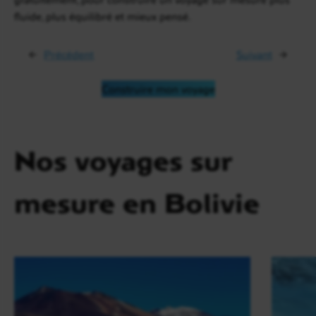
fluide, plus équilibré et mieux pensé.
←
Précédent
Suivant
→
Construire mon voyage
Nos voyages sur
mesure en Bolivie