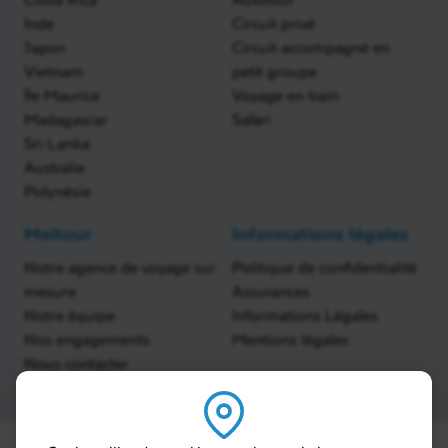
Inde
Circuit privé
Japon
Circuit accompagné en
Vietnam
petit groupe
Île Maurice
Voyage en train
Madagascar
Safari
Sri Lanka
Australie
Polynésie
Meltour
Informations légales
Notre agence de voyage sur
Politique de confidentialité
mesure
Assurances
Notre équipe
Informations Légales
Nos engagements
Mentions légales
Nous contacter