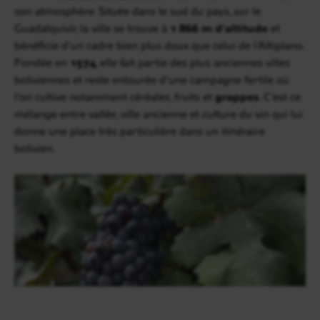
son atmosphère. Située dans le sud du pays, sur le
Guadalquivir, la ville se trouve à
1 866 m d’altitude
et
bénéficie d’un cadre bien plus doux que celui de l’Altiplano.
Fondée en
1574
, elle fait partie des plus anciennes villes
boliviennes et reste entourée d’une campagne fertile où
l’on cultive notamment céréales, fruits et
grappes
. C’est ce
mélange entre vallée, ville ancienne et culture du vin qui lui
donne une place très particulière dans un itinéraire
bolivien.