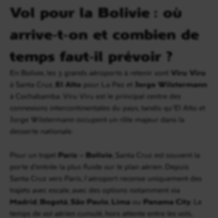
Vol pour la Bolivie : où
arrive-t-on et combien de
temps faut-il prévoir ?
En Bolivie, les 3 grands aéroports à retenir sont
Viru Viru
à Santa Cruz,
El Alto
pour La Paz et
Jorge Wilstermann
à Cochabamba. Viru Viru est le principal centre des
connexions intercontinentales du pays, tandis qu’El Alto et
Jorge Wilstermann occupent un rôle majeur dans la
desserte nationale.
Pour un trajet
Paris – Bolivie
, Santa Cruz est souvent la
porte d’entrée la plus fluide sur le plan aérien. Depuis
Santa Cruz vers Paris, l’aéroport recense uniquement des
trajets avec escale, avec des options notamment via
Madrid
,
Bogotá
,
São Paulo
,
Lima
ou
Panama City
. Le
temps de vol aérien cumulé, hors attente entre les vols,