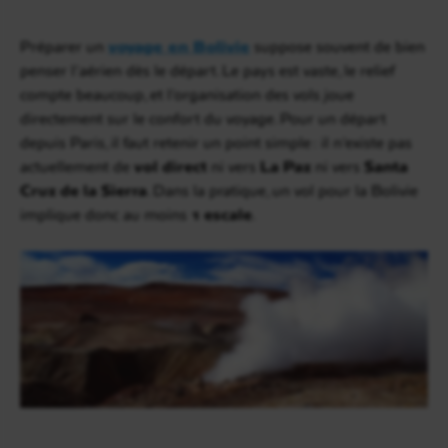
Préparer un
voyage en Bolivie
suppose souvent de bien
penser l’aérien dès le départ. Le pays est vaste, le relief
compte beaucoup, et l’organisation des vols joue
directement sur le confort du voyage. Pour un départ
depuis Paris, il faut retenir un point simple : il n’existe pas
actuellement de
vol direct
ni vers
La Paz
ni vers
Santa
Cruz de la Sierra
. Dans la pratique, un vol pour la Bolivie
implique donc au moins
1 escale
.