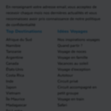
En renseignant votre adresse email, vous acceptez de
recevoir chaque mois nos dernières actualités et vous
reconnaissez avoir pris connaissance de notre politique
de confidentialité
Top Destinations
Idées Voyages
Afrique du Sud
Nos inspirations voyages
Namibie
Quand partir ?
Tanzanie
Voyage de noces
Argentine
Voyage en famille
Canada
Vacances au soleil
États-Unis
Voyage d'exception
Costa Rica
Autotour
Inde
Circuit privé
Japon
Circuit accompagné en
Vietnam
petit groupe
Île Maurice
Voyage en train
Madagascar
Safari
Sri Lanka