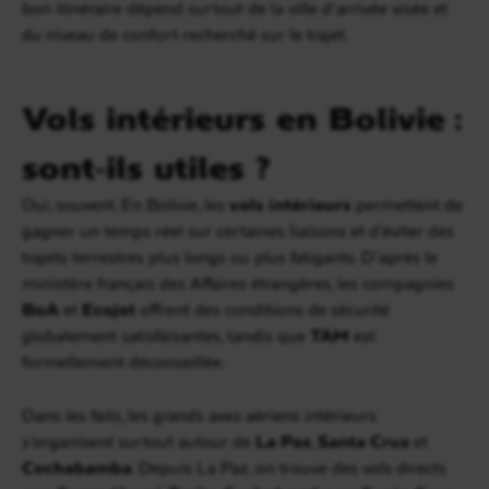
bon itinéraire dépend surtout de la ville d’arrivée visée et
du niveau de confort recherché sur le trajet.
Vols intérieurs en Bolivie :
sont-ils utiles ?
Oui, souvent. En Bolivie, les
vols intérieurs
permettent de
gagner un temps réel sur certaines liaisons et d’éviter des
trajets terrestres plus longs ou plus fatigants. D’après le
ministère français des Affaires étrangères, les compagnies
BoA
et
Ecojet
offrent des conditions de sécurité
globalement satisfaisantes, tandis que
TAM
est
formellement déconseillée.
Dans les faits, les grands axes aériens intérieurs
s’organisent surtout autour de
La Paz
,
Santa Cruz
et
Cochabamba
. Depuis La Paz, on trouve des vols directs