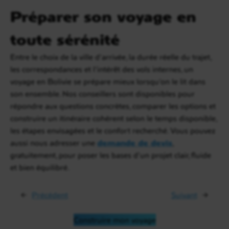
Préparer son voyage en
toute sérénité
Entre le choix de la ville d’arrivée, la durée réelle du trajet,
les correspondances et l’intérêt des vols internes, un
voyage en Bolivie se prépare mieux lorsqu’on le lit dans
son ensemble. Nos conseillers sont disponibles pour
répondre aux questions concrètes, comparer les options et
construire un itinéraire cohérent selon le temps disponible,
les étapes envisagées et le confort recherché. Vous pouvez
aussi nous adresser une
demande de devis
,
gratuitement, pour poser les bases d’un projet clair, fluide
et bien équilibré.
←
Précédent
Suivant
→
Construire mon voyage