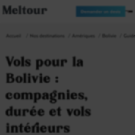
Meltour
Demander un devis
Accueil
Nos destinations
Amériques
Bolivie
Guide
Vols pour la
Bolivie :
compagnies,
durée et vols
intérieurs