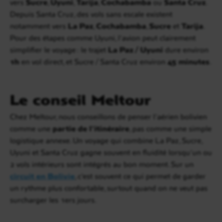
vers
Sucre
,
Uyuni
,
Tarija
,
Cochabamba
ou
Santa Cruz
.
Depuis Santa Cruz, des vols sans escale existent
notamment vers
La Paz
,
Cochabamba
,
Sucre
et
Tarija
.
Pour des étapes comme Uyuni, l’avion peut clairement
simplifier le voyage : le trajet
La Paz / Uyuni
dure environ
1h
en vol direct, et Sucre / Santa Cruz environ
45 minutes
.
Le conseil Meltour
Chez Meltour, nous conseillons de penser l’aérien bolivien
comme une
partie de l’itinéraire
, pas comme une simple
logistique annexe. Un voyage qui combine La Paz, Sucre,
Uyuni et Santa Cruz gagne souvent en fluidité lorsqu’un ou
2 vols intérieurs sont intégrés au bon moment. Sur un
circuit en Bolivie
, c’est souvent ce qui permet de garder
un rythme plus confortable, surtout quand on ne veut pas
surcharger les 1ers jours.