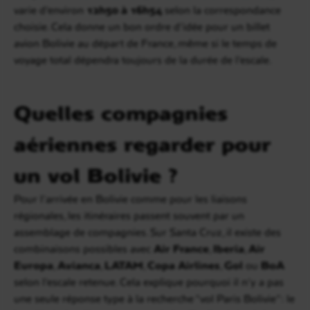
varie d’environ
12h50 à 16h54
selon la correspondance
choisie. Cela donne un bon ordre d’idée pour un billet
avion Bolivie au départ de France, même si le temps de
voyage total dépendra toujours de la durée de l’escale.
Quelles compagnies
aériennes regarder pour
un vol Bolivie ?
Pour l’arrivée en Bolivie comme pour les liaisons
régionales, les itinéraires passent souvent par un
assemblage de compagnies. Sur Santa Cruz, il existe des
combinaisons possibles avec
Air France
,
Iberia
,
Air
Europa
,
Avianca
,
LATAM
,
Copa Airlines
,
Gol
ou
BoA
selon l’escale retenue. Cela explique pourquoi il n’y a pas
une seule réponse type à la recherche “vol Paris Bolivie” : le