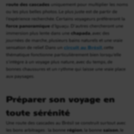
route des cascades
uniquement pour multiplier les noms
ou les plus belles photos. Le plus juste est de partir de
l’expérience recherchée. Certains voyageurs préféreront la
force panoramique
d’Iguaçu. D’autres chercheront une
immersion plus lente dans une
chapada
, avec des
journées de marche, plusieurs bains naturels et une vraie
sensation de relief. Dans un
circuit au Brésil
, cette
thématique fonctionne particulièrement bien lorsqu’elle
s’intègre à un voyage plus nature, avec du temps, de
bonnes chaussures et un rythme qui laisse une vraie place
aux paysages.
Préparer son voyage en
toute sérénité
Une route des cascades au Brésil se construit surtout avec
les bons arbitrages : la bonne
région
, la bonne
saison
, le