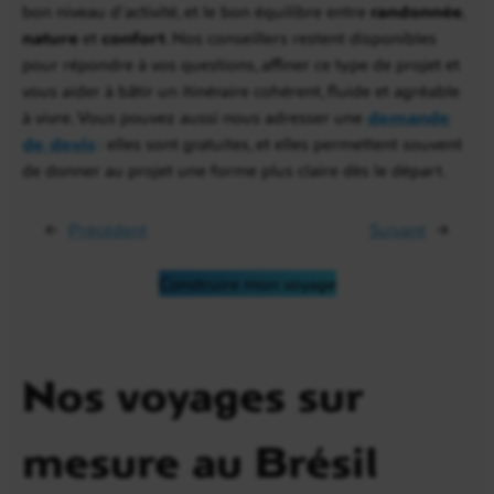
bon niveau d’activité, et le bon équilibre entre
randonnée
,
nature
et
confort
. Nos conseillers restent disponibles
pour répondre à vos questions, affiner ce type de projet et
vous aider à bâtir un itinéraire cohérent, fluide et agréable
à vivre. Vous pouvez aussi nous adresser une
demande
de devis
: elles sont gratuites, et elles permettent souvent
de donner au projet une forme plus claire dès le départ.
←
Précédent
Suivant
→
Construire mon voyage
Nos voyages sur
mesure au Brésil