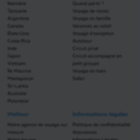
Namibie
Quand partir ?
Tanzanie
Voyage de noces
Argentine
Voyage en famille
Canada
Vacances au soleil
États-Unis
Voyage d'exception
Costa Rica
Autotour
Inde
Circuit privé
Japon
Circuit accompagné en
Vietnam
petit groupe
Île Maurice
Voyage en train
Madagascar
Safari
Sri Lanka
Australie
Polynésie
Meltour
Informations légales
Notre agence de voyage sur
Politique de confidentialité
mesure
Assurances
Notre équipe
Informations Légales