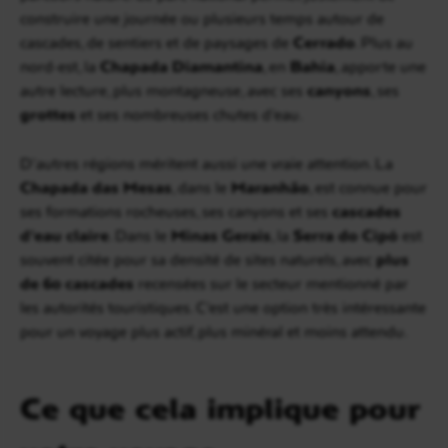
construire une journée ou plusieurs temps autour de
cascades, de sentiers et de paysages de
Cerrado
. Plus au
nord-est, la
Chapada Diamantina
, en
Bahia
, apporte une
autre lecture, plus montagneuse, avec ses
canyons
, ses
grottes
et ses nombreuses chutes d’eau.
D’autres régions méritent aussi une vraie attention. La
Chapada das Mesas
, dans le
Maranhão
, est connue pour
ses formations rocheuses, ses canyons et ses
cascades
d’eau claire
. Dans le
Minas Gerais
, la
Serra do Cipó
est
souvent citée pour sa densité de sites naturels, avec
plus
de 60 cascades
recensées sur le secteur mentionné par
les autorités touristiques. C’est une option très intéressante
pour un voyage plus actif, plus minéral et moins attendu.
Ce que cela implique pour