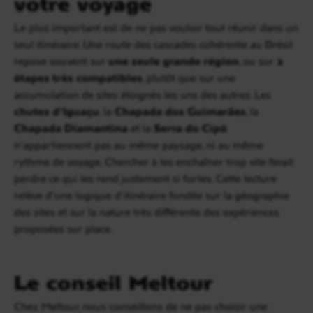
votre voyage
Le plus important est de ne pas vouloir tout réunir dans un
seul itinéraire. Une route des cascades cohérente au Brésil
repose souvent sur
une seule grande région
, ou sur
2
étapes très compatibles
, plutôt que sur une
accumulation de sites éloignés les uns des autres. Les
chutes d’Iguaçu
, la
Chapada dos Guimarães
, la
Chapada Diamantina
et la
Serra do Cipó
n’appartiennent pas au même paysage, ni au même
rythme de voyage. Chercher à les enchaîner trop vite ferait
perdre ce qui les rend justement si fortes. Cette lecture
relève d’une logique d’itinéraire fondée sur la géographie
des sites et sur la nature très différente des expériences
proposées sur place.
Le conseil Meltour
Chez Meltour, nous conseillons de ne pas choisir une