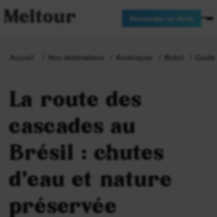
Meltour
Demander un devis
Accueil
Nos destinations
Amériques
Brésil
Guide 
La route des
cascades au
Brésil : chutes
d’eau et nature
préservée