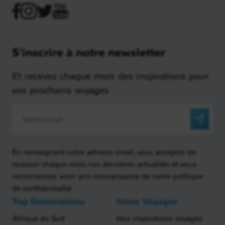
S'inscrire à notre newsletter
Et recevez chaque mois des inspirations pour
vos prochains voyages
En renseignant votre adresse email, vous acceptez de
recevoir chaque mois nos dernières actualités et vous
reconnaissez avoir pris connaissance de notre politique
de confidentialité
Top Destinations
Idées Voyages
Afrique du Sud
Nos inspirations voyages