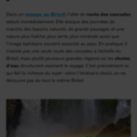
Dans un
voyage au Brésil
, l’idée de
route des cascades
séduit immédiatement. Elle évoque des journées de
marche, des bassins naturels, de grands paysages et une
nature plus fraîche, plus verte, plus minérale aussi que
l’image balnéaire souvent associée au pays. En pratique, il
n’existe pas une seule route des cascades à l’échelle du
Brésil, mais plutôt plusieurs grandes régions où les
chutes
d’eau
structurent vraiment le voyage. C’est précisément ce
qui fait la richesse du sujet : selon l’itinéraire choisi, on ne
découvre pas du tout le même Brésil.