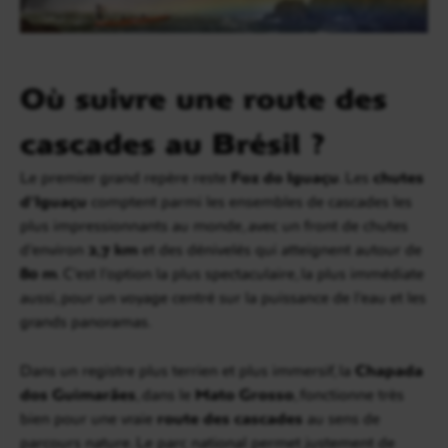
Où suivre une route des
cascades au Brésil ?
Le premier grand repère reste
Foz do Iguaçu
. Les
chutes
d’Iguaçu
comptent parmi les ensembles de cascades les
plus impressionnants au monde, avec un front de chutes
d’environ
2,7 km
et des dénivelés qui atteignent autour de
80 m
. C’est l’option la plus spectaculaire, la plus immédiate
aussi, pour un voyage centré sur la puissance de l’eau et les
grands panoramas.
Dans un registre plus terrien et plus immersif, la
Chapada
dos Guimarães
, dans le
Mato Grosso
, fonctionne très
bien pour une vraie
route des cascades
au sens de
parcours nature. Le parc national permet justement de