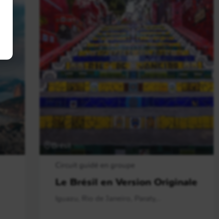
Brésil
Circuit guidé en groupe
Le Brésil en Version Originale
Iguazu, Rio de Janeiro, Paraty,..