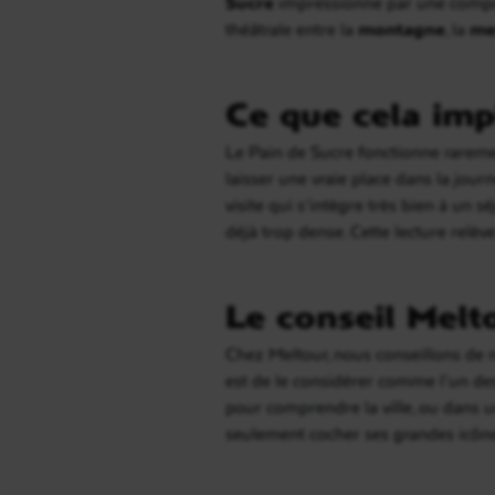
Sucre
impressionne par une composi
théâtrale entre la
montagne
, la
me
Ce que cela imp
Le Pain de Sucre fonctionne rarement
laisser une vraie place dans la journ
visite qui s’intègre très bien à un 
déjà trop dense. Cette lecture relèv
Le conseil Melt
Chez Meltour, nous conseillons de 
est de le considérer comme l’un des
pour comprendre la ville, ou dans 
seulement cocher ses grandes icôn