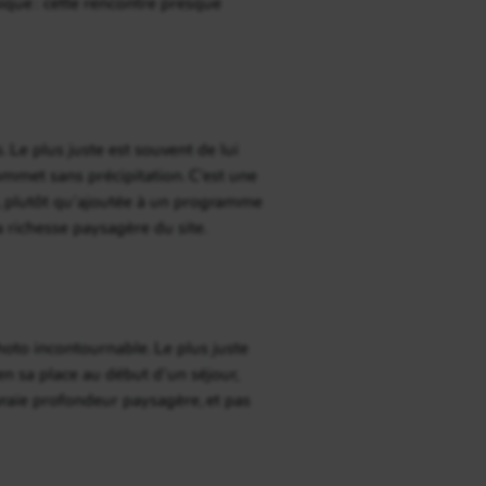
que : cette rencontre presque
 Le plus juste est souvent de lui
mmet sans précipitation. C’est une
, plutôt qu’ajoutée à un programme
la richesse paysagère du site.
o incontournable. Le plus juste
n sa place au début d’un séjour,
raie profondeur paysagère, et pas