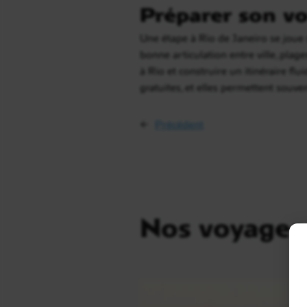
Préparer son vo
Une étape à Rio de Janeiro se joue s
bonne articulation entre ville, pla
à Rio et construire un itinéraire f
gratuites, et elles permettent souve
←
Précédent
Nos voyages 