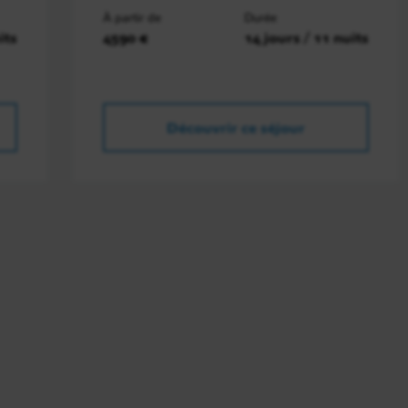
À partir de
Durée
its
4590 €
14 jours / 11 nuits
Découvrir ce séjour