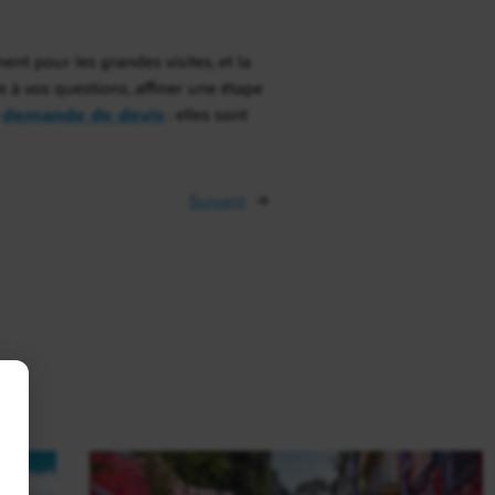
nt pour les grandes visites, et la
e à vos questions, affiner une étape
e
demande de devis
: elles sont
Suivant
→