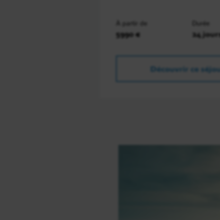
À partir de
Durée
5990 €
24 jour
Découvrir ce séjo