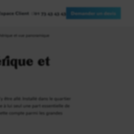
Espace Client
01 73 43 43 43
Demander un devis
phérique et vue panoramique
rique et
 être allé. Installé dans le quartier
e à lui seul une part essentielle de
uette compte parmi les grandes