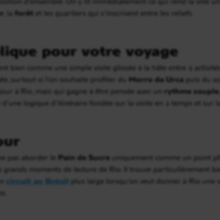
tion d’ensemble. On y lit immédiatement ce qui rend la ville uni
r
, la
forêt
et les quartiers qui s’inscrivent entre les reliefs.
lique pour votre voyage
 bien comme une simple visite glissée à la hâte entre 2 activités.
ée, surtout si l’on souhaite profiter du
Morro da Urca
puis du so
séjour à Rio, mais qui gagne à être pensée avec un
rythme souple
e d’une logique d’itinéraire fondée sur la visite en 2 temps et sur 
our
ne pas aborder le
Pain de Sucre
uniquement comme un point phot
 grands moments de lecture de Rio. Il trouve particulièrement bie
un
circuit au Brésil
plus large lorsqu’on veut donner à Rio une v
es.