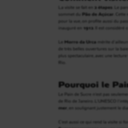
La visite se fait en
2 étapes
. Le pa
sommet du
Pão de Açúcar
. Cette
pour la vue, on profite aussi du pass
inauguré en
1912
. Il est considér
Le
Morro da Urca
mérite d’ailleur
de très belles ouvertures sur la bai
plus spectaculaire, avec une lecture
Rio.
Pourquoi le Pai
Le Pain de Sucre n’est pas seuleme
de Rio de Janeiro. L’UNESCO l’intèg
mer
, en soulignant justement le di
C’est aussi ce qui rend la visite s