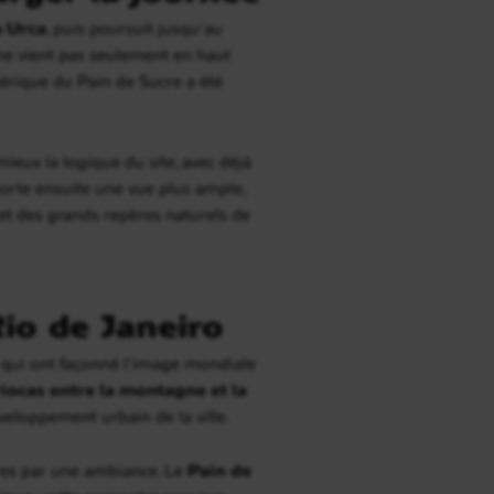
 Urca
, puis poursuit jusqu’au
n ne vient pas seulement en haut
phérique du Pain de Sucre a été
ieux la logique du site, avec déjà
pporte ensuite une vue plus ample,
et des grands repères naturels de
io de Janeiro
s qui ont façonné l’image mondiale
riocas entre la montagne et la
veloppement urbain de la ville.
utres par une ambiance. Le
Pain de