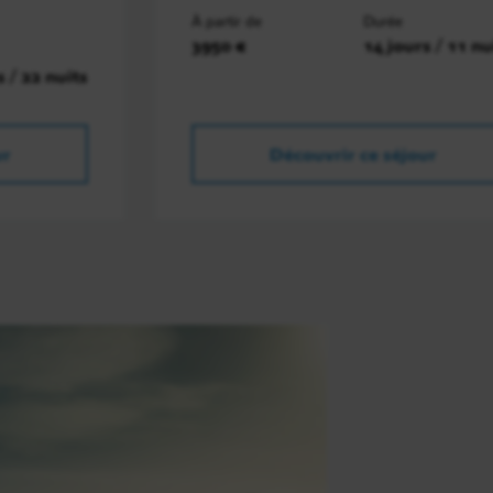
À partir de
Durée
3950 €
14 jours / 11 nu
s / 22 nuits
ur
Découvrir ce séjour