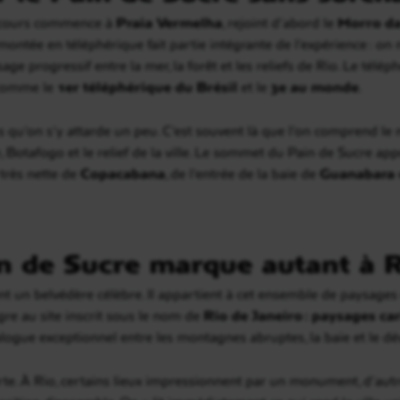
rcours commence à
Praia Vermelha
, rejoint d’abord le
Morro da
 montée en téléphérique fait partie intégrante de l’expérience : o
age progressif entre la mer, la forêt et les reliefs de Rio. Le télé
é comme le
1er téléphérique du Brésil
et le
3e au monde
.
s qu’on s’y attarde un peu. C’est souvent là que l’on comprend le m
e, Botafogo et le relief de la ville. Le sommet du Pain de Sucre a
 très nette de
Copacabana
, de l’entrée de la baie de
Guanabara
n de Sucre marque autant à R
nt un belvédère célèbre. Il appartient à cet ensemble de paysage
re au site inscrit sous le nom de
Rio de Janeiro : paysages ca
alogue exceptionnel entre les montagnes abruptes, la baie et le dé
i forte. À Rio, certains lieux impressionnent par un monument, d’a