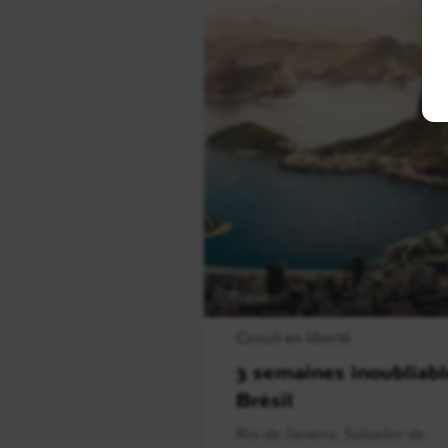
Brésil
Circuit en liberté
3 semaines inoubliabl
Brésil
Rio de Janeiro, Salvador de..