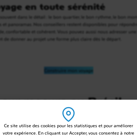
yage en toute sérénité
ouvent dans le détail : le bon quartier, le bon rythme, le bon mome
ges et panoramas. Nos conseillers restent disponibles pour répondr
luide, confortable et cohérent. Vous pouvez aussi nous adresser un
nt de donner au projet une forme plus claire dès le départ.
Construire mon voyage
sur mesure au Brésil
Ce site utilise des cookies pour les statistiques et pour améliorer
votre expérience. En cliquant sur Accepter, vous consentez à notre