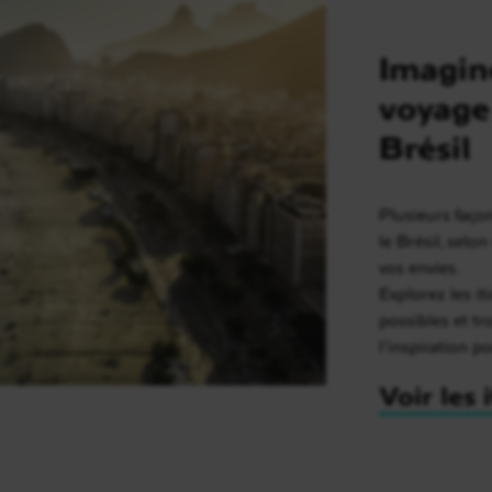
Imagin
voyage
Brésil
Plusieurs faço
le Brésil, selo
vos envies.
Explorez les it
possibles et t
l’inspiration p
Voir les 