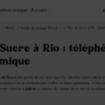
rations voyages
À propos
Brésil
Guide de voyage Brésil
Le Pain de Sucre à Rio : télé
Sucre à Rio : téléphé
amique
 de Sucre
fait partie de ces lieux que l’on identifie avant même d’y
uanabara, il ne se contente pas d’offrir un beau panorama : il résum
 sommet culmine à
396 m
au-dessus du niveau de la mer, et sa silho