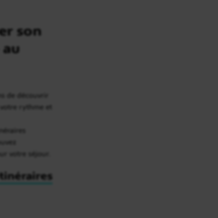
er son
 au
ns de découvrir
n votre rythme et
inéraires
rouvez
our votre séjour.
itinéraires