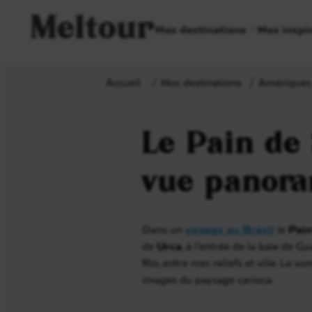
Meltour
Nos destinations
Nos inspi
Accueil
Nos destinations
Amériques
Le Pain de 
vue panor
Dans un
voyage au Brésil
le
Pain
de
Urca
, à l’entrée de la baie de G
Rio, entre mer, reliefs et ville. Le
images du paysage carioca.