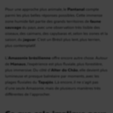
Pour une approche plus animale, le
Pantanal
compte
parmi les plus belles réponses possibles. Cette immense
zone humide fait partie des grands territoires de
faune
sauvage
du pays, avec une observation très lisible des
oiseaux, des caïmans, des capybaras et, selon les zones et la
saison, du
jaguar
. C’est un Brésil plus lent, plus terrien,
plus contemplatif.
L’
Amazonie brésilienne
offre encore autre chose. Autour
de
Manaus
, l’expérience est plus fluviale, plus forestière,
plus immersive. Du côté d’
Alter do Chão
, elle devient plus
lumineuse et presque balnéaire par moments, avec les
plages fluviales du
Tapajós
. Là encore, il ne s’agit pas
d’une seule Amazonie, mais de plusieurs manières très
différentes de l’approcher.