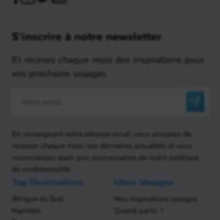
S'inscrire à notre newsletter
Et recevez chaque mois des inspirations pour
vos prochains voyages
En renseignant votre adresse email, vous acceptez de
recevoir chaque mois nos dernières actualités et vous
reconnaissez avoir pris connaissance de notre politique
de confidentialité
Top Destinations
Idées Voyages
Afrique du Sud
Nos inspirations voyages
Namibie
Quand partir ?