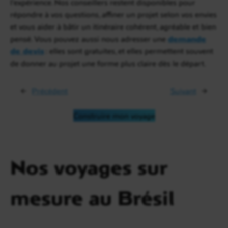
l’expérience. Nos conseillers restent disponibles pour
répondre à vos questions, affiner un projet selon vos envies
et vous aider à bâtir un itinéraire cohérent, agréable et bien
pensé. Vous pouvez aussi nous adresser une
demande
de devis
: elles sont gratuites, et elles permettent souvent
de donner au projet une forme plus claire dès le départ.
←
Précédent
Suivant
→
Construire mon voyage
Nos voyages sur
mesure au Brésil