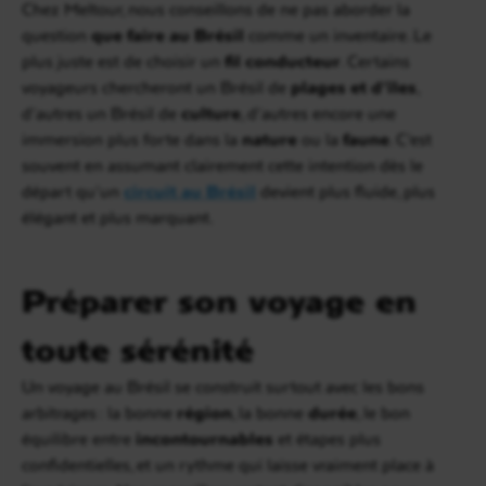
Chez Meltour, nous conseillons de ne pas aborder la
question
que faire au Brésil
comme un inventaire. Le
plus juste est de choisir un
fil conducteur
. Certains
voyageurs chercheront un Brésil de
plages et d’îles
,
d’autres un Brésil de
culture
, d’autres encore une
immersion plus forte dans la
nature
ou la
faune
. C’est
souvent en assumant clairement cette intention dès le
départ qu’un
circuit au Brésil
devient plus fluide, plus
élégant et plus marquant.
Préparer son voyage en
toute sérénité
Un voyage au Brésil se construit surtout avec les bons
arbitrages : la bonne
région
, la bonne
durée
, le bon
équilibre entre
incontournables
et étapes plus
confidentielles, et un rythme qui laisse vraiment place à