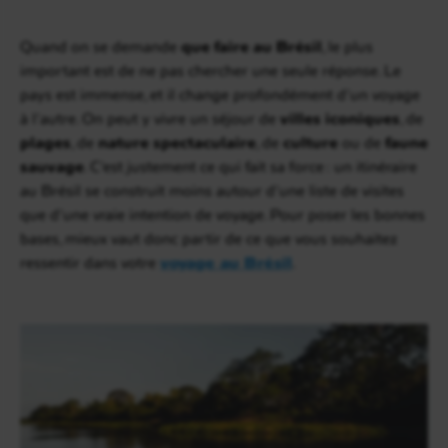
Quand on se demande
que faire au Brésil
, le plus
important est de ne pas chercher une seule réponse. Le
pays est immense, et il change profondément d’un voyage
à l’autre. On peut y vivre un séjour de
villes iconiques
, de
plages
, de
nature spectaculaire
, de
culture
ou de
faune
sauvage
. C’est justement ce qui fait sa force : un itinéraire
au Brésil se construit moins autour d’une liste de visites
que d’une vraie intention de voyage. Pour poser les bonnes
bases, mieux vaut donc partir de ce que vous souhaitez
ressentir dans votre
voyage au Brésil
.