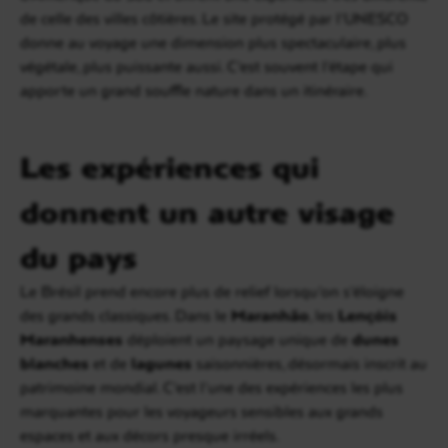
de celle des villes côtières. Le site protégé par l’UNESCO
donne au voyage une dimension plus spectaculaire, plus
végétale, plus puissante aussi. C’est souvent l’étape qui
apporte un grand souffle nature dans un itinéraire.
Les expériences qui
donnent un autre visage
du pays
Le Brésil prend encore plus de relief lorsqu’on s’éloigne
des grands classiques. Dans le
Maranhão
, les
Lençóis
Maranhenses
déploient un paysage unique de
dunes
blanches
et de
lagunes
saisonnières, désormais inscrit au
patrimoine mondial. C’est l’une des expériences les plus
marquantes pour les voyageurs sensibles aux grands
espaces et aux décors presque irréels.