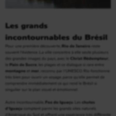
Les grands
incontournables du Brésil
Pour une première découverte,
Rio de Janeiro
reste
souvent l’évidence. La ville concentre à elle seule plusieurs
des grandes images du pays, avec le
Christ Rédempteur
,
le
Pain de Sucre
, les plages et ce dialogue si rare entre
montagne
et
mer
, reconnu par l’UNESCO. Rio fonctionne
très bien pour ouvrir un voyage, parce qu’elle permet de
comprendre immédiatement ce qui rend le Brésil si
singulier sur le plan visuel et émotionnel.
Autre incontournable,
Foz do Iguaçu
. Les
chutes
d’Iguaçu
comptent parmi les grands sites naturels
d’Amérique du Sud et offrent une expérience très différente