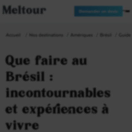
Meltour
Demander un devis
Accueil
Nos destinations
Amériques
Brésil
Guide 
Que faire au
Brésil :
incontournables
et expériences à
vivre