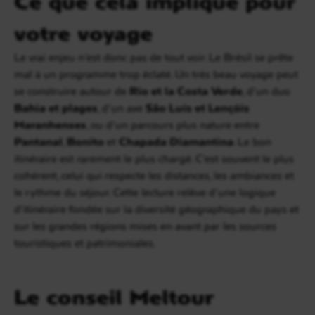
Ce que cela implique pour
votre voyage
Le vrai enjeu n’est donc pas de tout voir. Le Brésil se prête
mal à un programme trop éclaté. Un très beau voyage peut
se construire autour de
Rio et la Costa Verde
, d’un duo
Bahia et plages
, d’un axe
São Luís et Lençóis
Maranhenses
, ou d’un parcours plus nature entre
Pantanal
,
Bonito
et
Chapada Diamantina
. Le bon
itinéraire est rarement le plus chargé. C’est souvent le plus
cohérent, celui qui respecte les distances, les ambiances et
le rythme du séjour. Cette lecture relève d’une logique
d’itinéraire fondée sur la diversité géographique du pays et
sur les grandes régions mises en avant par les sources
touristiques et patrimoniales.
Le conseil Meltour