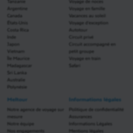
Tanzanie
Voyage de noces
Argentine
Voyage en famille
Canada
Vacances au soleil
États-Unis
Voyage d'exception
Costa Rica
Autotour
Inde
Circuit privé
Japon
Circuit accompagné en
Vietnam
petit groupe
Île Maurice
Voyage en train
Madagascar
Safari
Sri Lanka
Australie
Polynésie
Meltour
Informations légales
Notre agence de voyage sur
Politique de confidentialité
mesure
Assurances
Notre équipe
Informations Légales
Nos engagements
Mentions légales