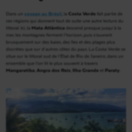
Dans un
voyage au Brésil
, la
Costa Verde
fait partie de
ces régions qui donnent tout de suite une autre lecture du
littoral. Ici, la
Mata Atlântica
descend presque jusqu’à la
mer, les montagnes ferment l’horizon, puis s’ouvrent
brusquement sur des baies, des îles et des plages plus
discrètes que sur d’autres côtes du pays. La Costa Verde se
situe sur le littoral sud de l’État de Rio de Janeiro, dans un
ensemble que l’on lit le plus souvent à travers
Mangaratiba
,
Angra dos Reis
,
Ilha Grande
et
Paraty
.