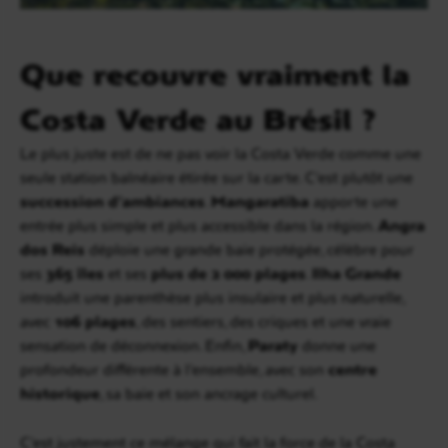
Que recouvre vraiment la
Costa Verde au Brésil ?
Le plus juste est de ne pas voir la Costa Verde comme une
seule station balnéaire étirée sur la carte. C’est plutôt une
succession d’ambiances
.
Mangaratiba
apporte une
entrée plus simple et plus accessible dans la région.
Angra
dos Reis
déploie une grande baie protégée, célèbre pour
ses
365 îles
et ses
plus de 2 000 plages
.
Ilha Grande
introduit une parenthèse plus insulaire et plus naturelle,
avec
106 plages
, des sentiers, des criques et une vraie
sensation de déconnexion. Enfin,
Paraty
donne une
profondeur différente à l’ensemble, avec son
centre
historique
, sa baie et son ancrage culturel.
C’est justement ce mélange qui fait la force de la Costa