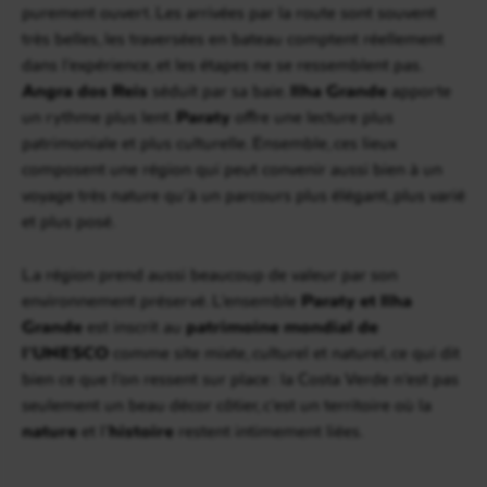
purement ouvert. Les arrivées par la route sont souvent
très belles, les traversées en bateau comptent réellement
dans l’expérience, et les étapes ne se ressemblent pas.
Angra dos Reis
séduit par sa baie.
Ilha Grande
apporte
un rythme plus lent.
Paraty
offre une lecture plus
patrimoniale et plus culturelle. Ensemble, ces lieux
composent une région qui peut convenir aussi bien à un
voyage très nature qu’à un parcours plus élégant, plus varié
et plus posé.
La région prend aussi beaucoup de valeur par son
environnement préservé. L’ensemble
Paraty et Ilha
Grande
est inscrit au
patrimoine mondial de
l’UNESCO
comme site mixte, culturel et naturel, ce qui dit
bien ce que l’on ressent sur place : la Costa Verde n’est pas
seulement un beau décor côtier, c’est un territoire où la
nature
et l’
histoire
restent intimement liées.