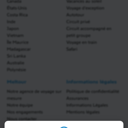
Canada
Vacances au soleil
États-Unis
Voyage d'exception
Costa Rica
Autotour
Inde
Circuit privé
Japon
Circuit accompagné en
Vietnam
petit groupe
Île Maurice
Voyage en train
Madagascar
Safari
Sri Lanka
Australie
Polynésie
Meltour
Informations légales
Notre agence de voyage sur
Politique de confidentialité
mesure
Assurances
Notre équipe
Informations Légales
Nos engagements
Mentions légales
Nous contacter