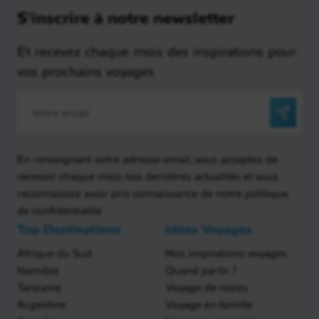
S'inscrire à notre newsletter
Et recevez chaque mois des inspirations pour
vos prochains voyages
En renseignant votre adresse email, vous acceptez de
recevoir chaque mois nos dernières actualités et vous
reconnaissez avoir pris connaissance de notre politique
de confidentialité
Top Destinations
Idées Voyages
Afrique du Sud
Nos inspirations voyages
Namibie
Quand partir ?
Tanzanie
Voyage de noces
Argentine
Voyage en famille