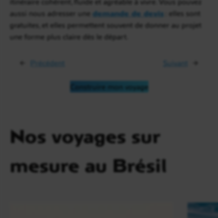
itinéraire cohérent, fluide et agréable à vivre. Vous pouvez
aussi nous adresser une
demande de devis
: elles sont
gratuites, et elles permettent souvent de donner au projet
une forme plus claire dès le départ.
←
Précédent
Suivant
→
Construire mon voyage
Nos voyages sur
mesure au Brésil