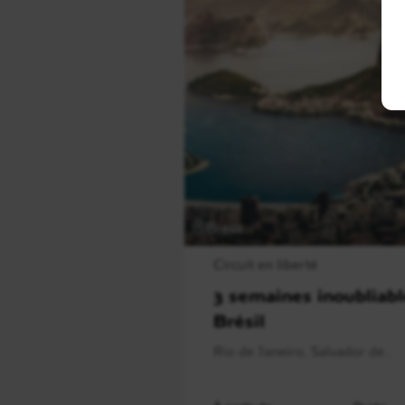
Brésil
Circuit en liberté
3 semaines inoubliabl
Brésil
Rio de Janeiro, Salvador de..