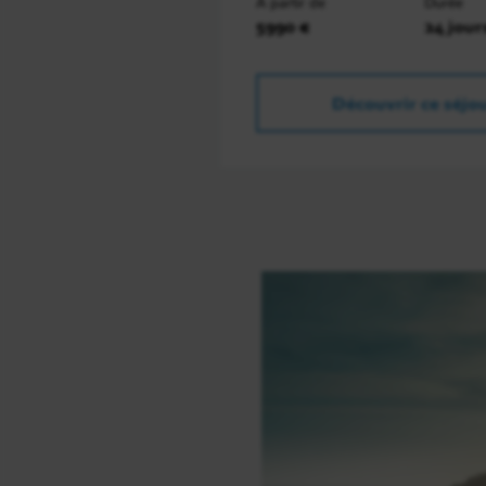
À partir de
Durée
5990 €
24 jour
Découvrir ce séjo