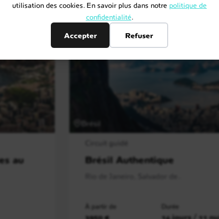
utilisation des cookies. En savoir plus dans notre
politique de
confidentialité
.
Accepter
Refuser
Brésil
Circuit guidé
es au
Brésil Authentique
Rio de Janeiro, Salvador de..
À partir de
Durée
3950 €
14 jours / 11 nu