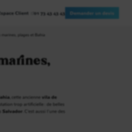
Espace Client
01 73 43 43 43
Demander un devis
es marines, plages et Bahia
 marines,
ahia
, cette ancienne
vila de
tion trop artificielle : de belles
ès
Salvador
. C’est aussi l’une des