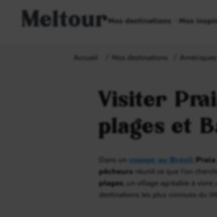
Meltour
Nos destinations
Nos inspi
Accueil
Nos destinations
Amériques
Visiter Pra
plages et 
Dans un
voyage au Brésil
,
Praia
pêcheurs
réunit ce que l’on cherche
plages
, un village agréable à vivre
destinations les plus connues du lit