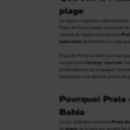
plage
Le séjour s’organise naturellement
Praia do Forte prend surtout de la
repères du séjour, tout comme
Pra
naturelles
deviennent l’un des gran
Praia do Forte ne tient pourtant pa
consacré aux
tortues marines
, in
profondément accompagné l’évolution
destination une densité plus forte 
Pourquoi Praia 
Bahia
Ce qui distingue vraiment
Praia do
de
plage
qu’à ceux qui aiment les é