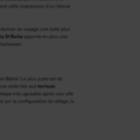
ent cette impression d’un littoral
ur donner au voyage une suite plus
ia D’Ávila
apporte en plus une
 bahianais.
 Bahia”. Le plus juste est de
 une visite liée aux
tortues
 étape très agréable après une ville
 sur la configuration du village, la