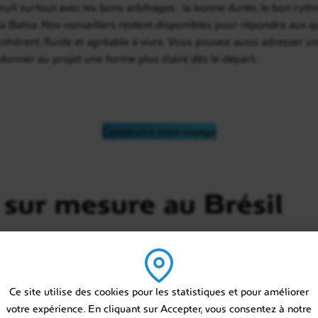
ruit surtout avec les bons arbitrages : la bonne durée, le bon ryt
la Bahia. Nos conseillers restent disponibles pour répondre aux qu
re cohérent, fluide et agréable à vivre. Vous pouvez aussi adresser u
 donner au projet une forme plus claire dès le départ.
Construire mon voyage
sur mesure au Brésil
Ce site utilise des cookies pour les statistiques et pour améliorer
votre expérience. En cliquant sur Accepter, vous consentez à notre