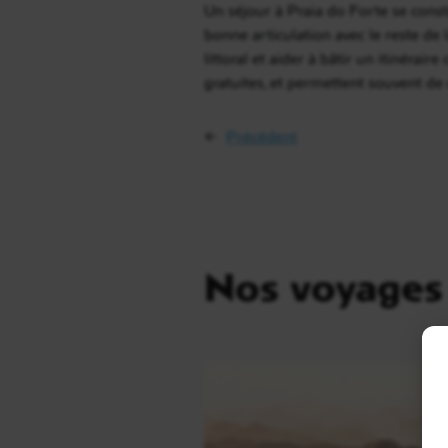
Un séjour à Praia do Forte se const
bonne articulation avec le reste de 
littoral et aider à bâtir un itinérai
gratuites, et permettent souvent de
←
Précédent
Nos voyages 