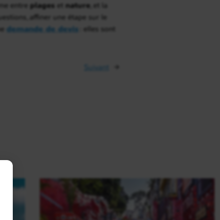
hme entre
plages
et
nature
, et la
estions, affiner une étape sur le
ne
demande de devis
: elles sont
Suivant
→