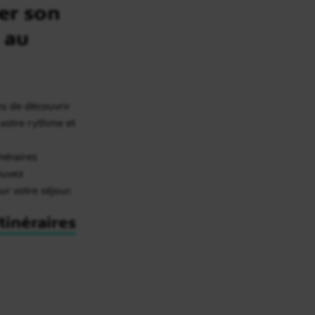
er son
 au
ns de découvrir
n votre rythme et
inéraires
rouvez
our votre séjour.
itinéraires