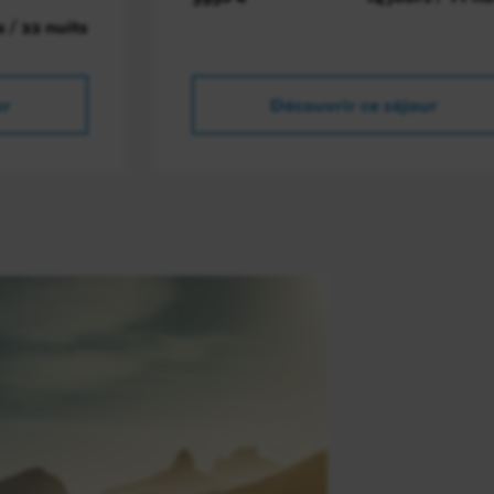
s / 22 nuits
ur
Découvrir ce séjour