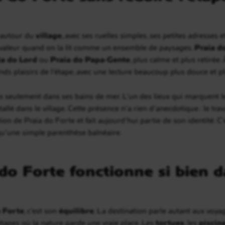
 autour du
village
, avec ses ruelles simples, ses petites adresses e
 valeur quand on la lit comme un ensemble de paysages.
Praia d
ia do Lord
ou
Praia do Papa-Gente
, plus calme et plus retirée
ds plaisirs de l’étape, avec une lecture beaucoup plus douce et pl
s seulement dans ses bains de mer. L’un des lieux qui marquent le 
stallé dans le village. Cette présence n’a rien d’anecdotique : le tr
 de Praia do Forte et fait aujourd’hui partie de son identité. C’e
qu’une simple parenthèse balnéaire.
do Forte fonctionne si bien 
 Forte
, c’est son
équilibre
. La destination parle autant aux voy
tapes où la nature garde une vraie place. Les
tortues
, les
piscin