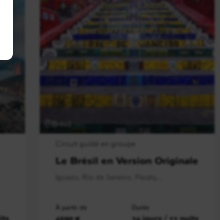
Brésil
Circuit guidé en groupe
Le Brésil en Version Originale
Iguazu, Rio de Janeiro, Paraty,..
À partir de
Durée
its
4590 €
14 jours / 11 nuits