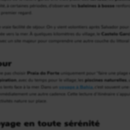
lité, à certaines périodes, d’observer les
baleines à bosse
renforc
au premier regard.
 vraie facilité de séjour. On y vient volontiers après Salvador po
ée vers la mer. À quelques kilomètres du village, le
Castelo Garc
avec un site majeur pour comprendre une autre couche du littoral
our
ne pas choisir
Praia do Forte
uniquement pour “faire une plage en
piration
, avec du temps pour le village, les
piscines naturelles
,
s lents face à la mer. Dans un
voyage à Bahia
, c’est souvent une
médiatement une autre cadence. Cette lecture d’itinéraire s’appuie
activités nature sur place.
yage en toute sérénité