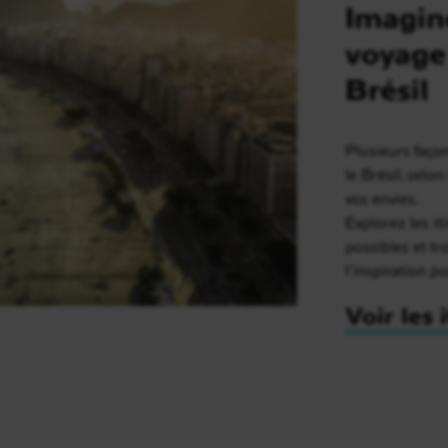
Imagin
voyage
Brésil
Plusieurs faço
le Brésil, selo
vos envies.
Explorez les it
possibles et t
l’inspiration p
Voir les 