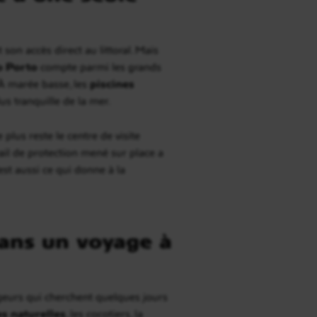
t son accès direct au littoral. Mais
o Porto
compte parmi les grands
. À marée basse, les
piscines
us tranquille de la mer.
plus reste le centre de visite
avail de protection mené sur place a
st aussi ce qui donne à la
dans un voyage à
ageurs qui cherchent quelques jours
es naturelles
, les cocotiers, la