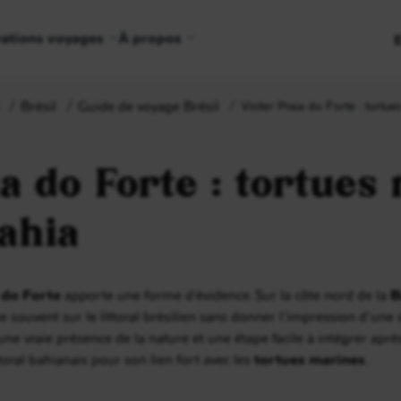
rations voyages
À propos
Brésil
Guide de voyage Brésil
Visiter Praia do Forte : tortu
ia do Forte : tortues
Bahia
 do Forte
apporte une forme d’évidence. Sur la côte nord de la
B
 souvent sur le littoral brésilien sans donner l’impression d’une sta
, une vraie présence de la nature et une étape facile à intégrer apr
toral bahianais pour son lien fort avec les
tortues marines
.