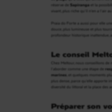
réserve de
Sapiranga
et la possibi
vivant, plus riche qu’il n’en a l’air 
Praia do Forte a aussi pour elle une
douce, plus lumineuse et plus tourn
profondeur historique inattendue, 
Le conseil Melt
Chez Meltour, nous conseillons de 
l’aborder comme une étape de
res
marines
, et quelques moments plu
plus dense, parce qu’elle apporte im
diversité du littoral et la place des 
Préparer son vo