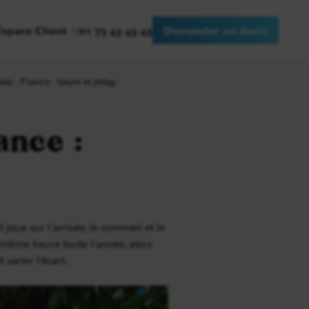
Espace Client
01 73 43 43 43
Demander un devis
e - France : heure et jetlag
ance :
 joue sur l’arrivée, le sommeil et le
a même heure toute l’année, alors
 varier l’écart.