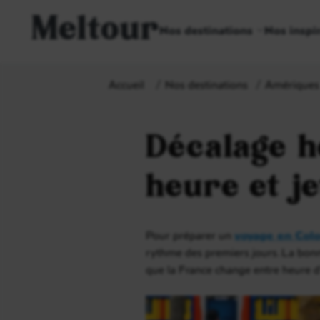
Meltour
Nos destinations
Nos inspi
Accueil
Nos destinations
Amériques
Décalage h
heure et je
Pour préparer un
voyage en Col
rythme des premiers jours. La bonne 
que la France change entre heure d’hi