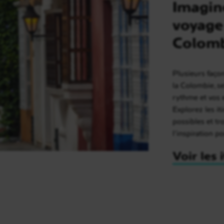
Imagin
voyage
Colom
Plusieurs faço
la Colombie, s
rythme et vos 
Explorez les it
possibles et t
l’inspiration p
Voir les 