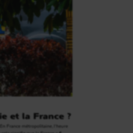
e et la France ?
En France métropolitaine, l’heure
 cela signifie que la France a
6