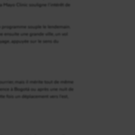
 Mayo Clinic souligne l’intérêt de
t un programme souple le lendemain.
e ensuite une grande ville, un vol
yage, appuyée sur le sens du
ourrier, mais il mérite tout de même
mmence à Bogotá ou après une nuit de
te fois un déplacement vers l’est,