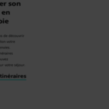
er son
 en
bie
ns de découvrir
elon votre
envies.
inéraires
rouvez
our votre séjour.
itinéraires