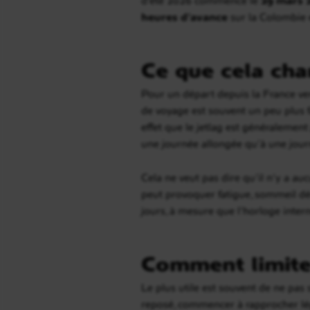
heures d’avance
sur la Colombie e
Ce que cela cha
Pour un départ depuis la France ver
de voyage est souvent un peu plus fa
effet que le jetlag est généralement 
une journée allongée qu’à une jour
Cela ne veut pas dire qu’il n’y a auc
peut provoquer fatigue, sommeil déca
jours, à mesure que l’horloge intern
Comment limiter
Le plus utile est souvent de ne pas 
reposé, commencer à rapprocher légè