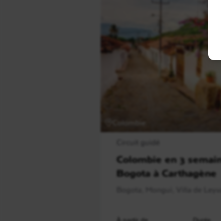
Colombie
Circuit guidé
Colombie en 3 semain
Bogota à Carthagène
Bogota, Mongui, Villa de Leyva
À partir de
Durée