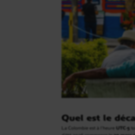
Quel est le déc
La Colombie est à l’heure
UTC-5
to
d’été 2026 commence le
29 mars 