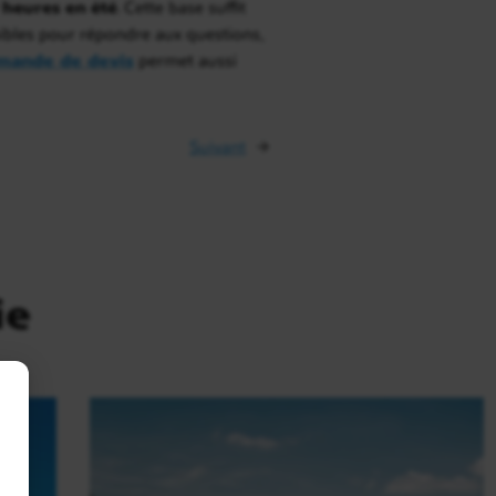
7 heures en été
. Cette base suffit
onibles pour répondre aux questions,
mande de devis
permet aussi
Suivant
→
ie