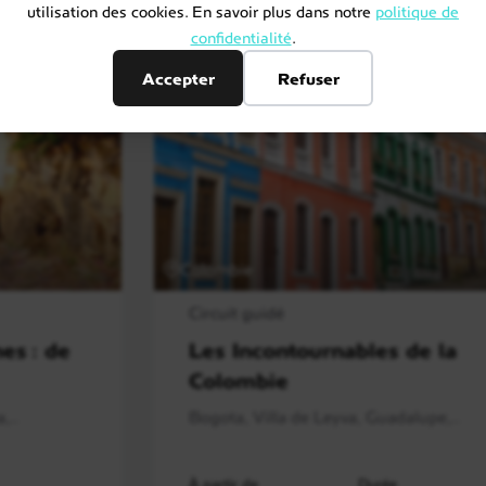
utilisation des cookies. En savoir plus dans notre
politique de
confidentialité
.
Accepter
Refuser
Colombie
Circuit guidé
es : de
Les Incontournables de la
Colombie
,..
Bogota, Villa de Leyva, Guadalupe,..
À partir de
Durée