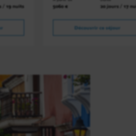
s / 19 nuits
5060 €
20 jours / 17 nu
ur
Découvrir ce séjour