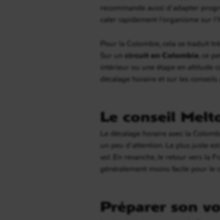
recommande aussi d’adapter progress
caler rapidement l’organisme sur l’
Pour la Colombie, cela se traduit t
Sur un
circuit en Colombie
, ce p
intérieur ou une étape en altitude
décalage horaire et sur les conseils
Le conseil Melt
Le décalage horaire avec la Colombi
un peu d’attention. Le plus juste e
vol. En revanche, le retour vers la 
généralement moins facile pour le 
Préparer son vo