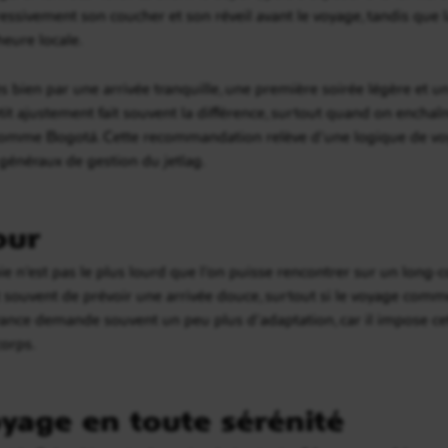
ivement son coucher et son réveil avant le voyage, tandis que la
heure locale.
rès bien par une arrivée tranquille, une première soirée légère e
etit ajustement fait souvent la différence, surtout quand on enchaîn
 comme Bogotá. Cette recommandation relève d’une logique de vo
 généraux de gestion du jetlag.
our
e n’est pas le plus lourd que l’on puisse rencontrer sur un long-c
st souvent de prévoir une arrivée douce, surtout si le voyage co
France demande souvent un peu plus d’adaptation, car il impose cet
corps.
yage en toute sérénité