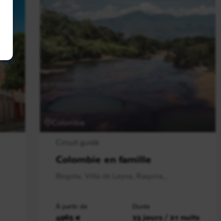
Colombie
Circuit guidé
Colombie en famille
Bogota, Villa de Leyva, Raquira,..
À partir de
Durée
4965 €
23 jours / 21 nuits