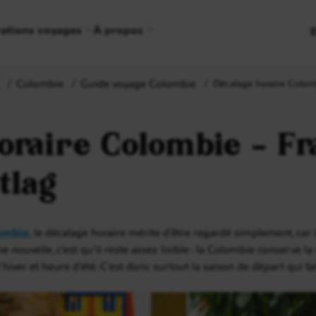
rations voyages
À propos
Colombie
Guide voyage Colombie
Décalage horaire Colombi
oraire Colombie – Fr
tlag
ombie
, le décalage horaire mérite d’être regardé simplement, car il
nouvelle, c’est qu’il reste assez lisible : la Colombie conserve l
ver et heure d’été. C’est donc surtout la saison de départ qui fait