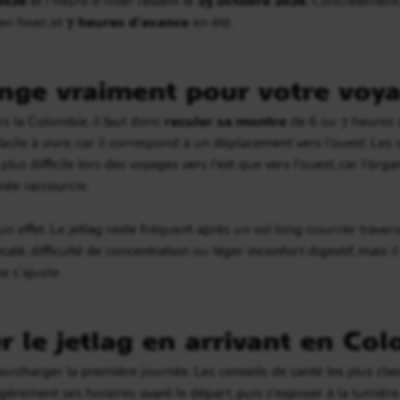
n hiver, et
7 heures d’avance
en été.
nge vraiment pour votre voy
s la Colombie, il faut donc
reculer sa montre
de 6 ou 7 heures s
cile à vivre, car il correspond à un déplacement vers l’ouest. Les
plus difficile lors des voyages vers l’est que vers l’ouest, car l’or
née raccourcie.
un effet. Le jetlag reste fréquent après un vol long-courrier travers
lé, difficulté de concentration ou léger inconfort digestif, mais 
e s’ajuste.
 le jetlag en arrivant en Co
surcharger la première journée. Les conseils de santé les plus clas
rement ses horaires avant le départ, puis s’exposer à la lumière