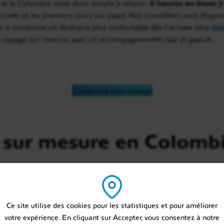
 et la Colombie reste donc simple à retenir :
6 heures en hiver, 
arrivée et les premiers jours sur place. Nos conseillers sont disp
r à construire un itinéraire plus confortable dès l’arrivée. Une
de
 voyage sur mesure, avec un accompagnement clair et gratuit.
Construire mon voyage
 sur mesure en Colomb
Ce site utilise des cookies pour les statistiques et pour améliorer
votre expérience. En cliquant sur Accepter, vous consentez à notre