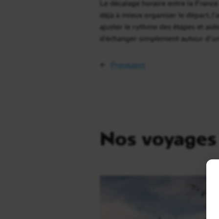
Le décalage horaire entre la France
déjà à mieux organiser le départ, l’
ajuster le rythme des étapes et aide
d’échanger simplement autour d’un
←
Précédent
Nos voyages