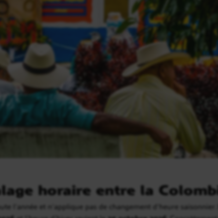
alage horaire entre la Colombi
ute l’année et n’applique pas de changement d’heure saisonnier. 
2026
et l’heure d’hiver revient le
25 octobre 2026
. Concrètement,