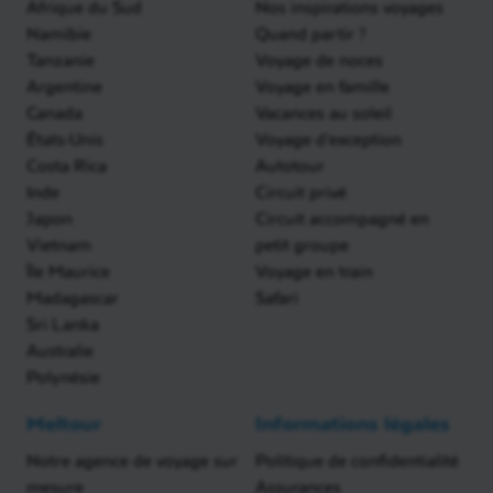
Afrique du Sud
Nos inspirations voyages
Namibie
Quand partir ?
Tanzanie
Voyage de noces
Argentine
Voyage en famille
Canada
Vacances au soleil
États-Unis
Voyage d'exception
Costa Rica
Autotour
Inde
Circuit privé
Japon
Circuit accompagné en
Vietnam
petit groupe
Île Maurice
Voyage en train
Madagascar
Safari
Sri Lanka
Australie
Polynésie
Meltour
Informations légales
Notre agence de voyage sur
Politique de confidentialité
mesure
Assurances