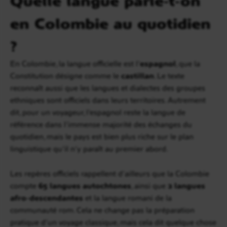
en Colombie au quotidien
?
En Colombie, la langue officielle est l’
espagnol
, que la
Constitution désigne comme le
castillan
. Le texte
reconnaît aussi que les langues et dialectes des groupes
ethniques sont officiels dans leurs territoires. Autrement
dit, pour un voyageur, l’espagnol reste la langue de
référence dans l’immense majorité des échanges du
quotidien, mais le pays est bien plus riche sur le plan
linguistique qu’il n’y paraît au premier abord.
Les repères officiels rappellent d’ailleurs que la Colombie
compte
65 langues autochtones
, ainsi que
2 langues
afro-descendantes
et la langue romani de la
communauté rom. Cela ne change pas la préparation
pratique d’un voyage classique, mais cela dit quelque chose