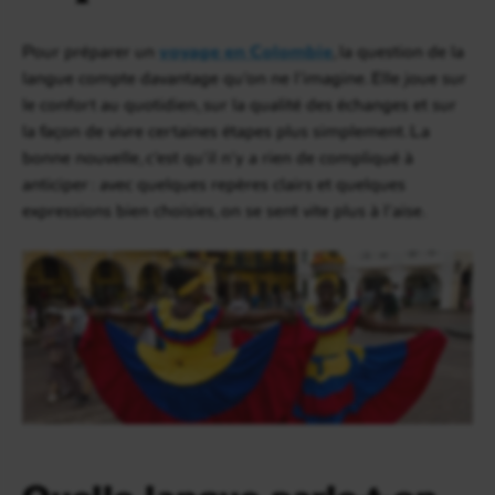
Pour préparer un
voyage en Colombie
, la question de la
langue compte davantage qu’on ne l’imagine. Elle joue sur
le confort au quotidien, sur la qualité des échanges et sur
la façon de vivre certaines étapes plus simplement. La
bonne nouvelle, c’est qu’il n’y a rien de compliqué à
anticiper : avec quelques repères clairs et quelques
expressions bien choisies, on se sent vite plus à l’aise.
Quelle langue parle-t-on