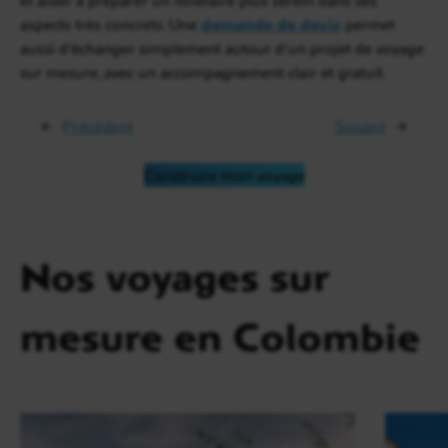
aspects très concrets. Une
demande de devis
permet
aussi d’échanger simplement autour d’un projet de voyage
sur mesure, avec un accompagnement clair et gratuit.
←
Précédent
Suivant
→
Construire mon voyage
Nos voyages sur
mesure en Colombie