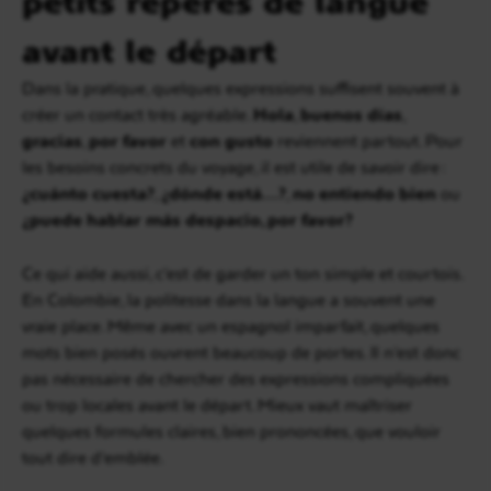
avant le départ
Dans la pratique, quelques expressions suffisent souvent à
créer un contact très agréable.
Hola
,
buenos días
,
gracias
,
por favor
et
con gusto
reviennent partout. Pour
les besoins concrets du voyage, il est utile de savoir dire :
¿cuánto cuesta?
,
¿dónde está…?
,
no entiendo bien
ou
¿puede hablar más despacio, por favor?
Ce qui aide aussi, c’est de garder un ton simple et courtois.
En Colombie, la politesse dans la langue a souvent une
vraie place. Même avec un espagnol imparfait, quelques
mots bien posés ouvrent beaucoup de portes. Il n’est donc
pas nécessaire de chercher des expressions compliquées
ou trop locales avant le départ. Mieux vaut maîtriser
quelques formules claires, bien prononcées, que vouloir
tout dire d’emblée.