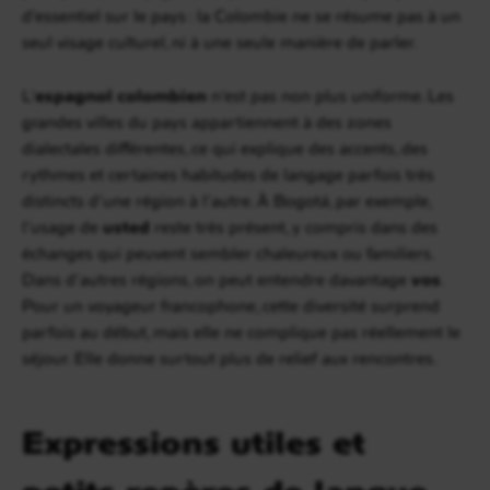
d’essentiel sur le pays : la Colombie ne se résume pas à un
seul visage culturel, ni à une seule manière de parler.
L’
espagnol colombien
n’est pas non plus uniforme. Les
grandes villes du pays appartiennent à des zones
dialectales différentes, ce qui explique des accents, des
rythmes et certaines habitudes de langage parfois très
distincts d’une région à l’autre. À Bogotá, par exemple,
l’usage de
usted
reste très présent, y compris dans des
échanges qui peuvent sembler chaleureux ou familiers.
Dans d’autres régions, on peut entendre davantage
vos
.
Pour un voyageur francophone, cette diversité surprend
parfois au début, mais elle ne complique pas réellement le
séjour. Elle donne surtout plus de relief aux rencontres.
Expressions utiles et
petits repères de langue