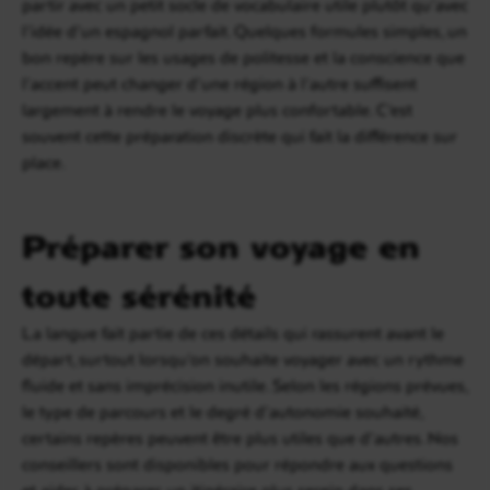
partir avec un petit socle de vocabulaire utile plutôt qu’avec
l’idée d’un espagnol parfait. Quelques formules simples, un
bon repère sur les usages de politesse et la conscience que
l’accent peut changer d’une région à l’autre suffisent
largement à rendre le voyage plus confortable. C’est
souvent cette préparation discrète qui fait la différence sur
place.
Préparer son voyage en
toute sérénité
La langue fait partie de ces détails qui rassurent avant le
départ, surtout lorsqu’on souhaite voyager avec un rythme
fluide et sans imprécision inutile. Selon les régions prévues,
le type de parcours et le degré d’autonomie souhaité,
certains repères peuvent être plus utiles que d’autres. Nos
conseillers sont disponibles pour répondre aux questions
et aider à préparer un itinéraire plus serein dans ses