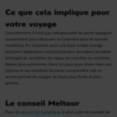
Ce que cela implique pour
votre voyage
Concrètement, il n’est pas indispensable de parler espagnol
couramment pour découvrir la Colombie dans de bonnes
conditions. En revanche, avoir une base simple change
vraiment l’expérience, notamment pour les trajets, les petits
échanges du quotidien, les repas, les marchés ou certaines
étapes plus autonomes. Dans un pays aussi divers dans ses
régions et ses manières de parler, comprendre cela en
amont permet de voyager de façon plus fluide et plus
sereine.
Le conseil Meltour
Pour un
circuit en Colombie
, le plus juste est souvent de