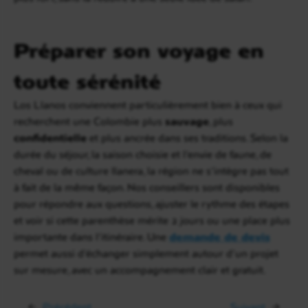
Préparer son voyage en
toute sérénité
Los Llanos conviennent particulièrement bien à ceux qui
recherchent une Colombie plus
sauvage
, plus
confidentielle
et plus ancrée dans ses traditions. Selon la
durée du séjour, la saison choisie et l’envie de faune, de
cheval ou de culture llanera, la région ne s’intègre pas tout
à fait de la même façon. Nos conseillers sont disponibles
pour répondre aux questions, ajuster le rythme des étapes
et voir si cette parenthèse mérite 2 jours ou une place plus
importante dans l’itinéraire. Une
demande de devis
permet aussi d’échanger simplement autour d’un projet
sur mesure, avec un accompagnement clair et gratuit.
←
Précédent
Suivant
→