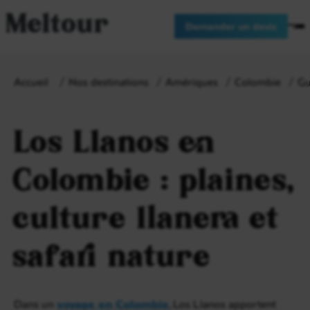
Meltour
Demander un devis
Accueil
Nos destinations
Amériques
Colombie
Gu
Los Llanos en
Colombie : plaines,
culture llanera et
safari nature
Dans un
voyage en Colombie
, Los Llanos apportent