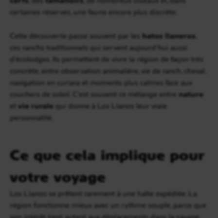
certaines réserves, une faune encore plus discrète.
Cette découverte passe souvent par les
hatos llaneros
,
ces ranchs traditionnels qui servent aujourd’hui aussi
d’écolodges. Ils permettent de vivre la région de façon très
concrète, entre observation animalière, vie de ranch, cheval,
navigation en curiara et moments plus calmes face aux
couchers de soleil. C’est souvent ce mélange entre
nature
et
vie rurale
qui donne à Los Llanos leur vraie
personnalité.
Ce que cela implique pour
votre voyage
Los Llanos se prêtent rarement à une halte expédiée. La
région fonctionne mieux avec un rythme souple, parce que
son intérêt tient autant aux déplacements dans la savane,