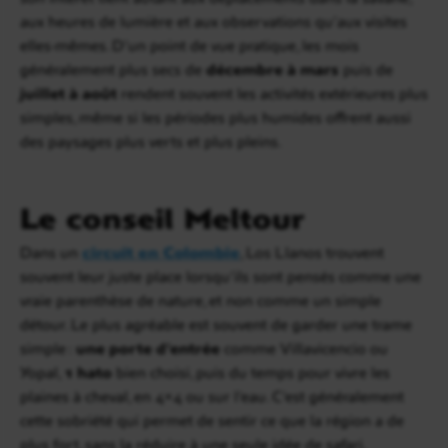
aux heures de lumière et aux observations qu’aux visites
elles-mêmes. D’un point de vue pratique, les mois
généralement plus secs de
décembre à mars
puis de
juillet à août
rendent souvent les activités extérieures plus
simples, même si les périodes plus humides offrent aussi
des paysages plus verts et plus pleins.
Le conseil Meltour
Dans un
circuit en Colombie
, Los Llanos trouvent
souvent leur juste place lorsqu’ils sont pensés comme une
vraie parenthèse de nature, et non comme un simple
détour. Le plus agréable est souvent de garder une trame
simple :
une porte d’entrée
comme Villavicencio ou
Yopal,
1 hato
bien choisi, puis du temps pour vivre les
plaines à cheval, en 4×4 ou sur l’eau. C’est généralement
cette sobriété qui permet de sentir ce que la région a de
plus fort, sans la réduire à une seule idée de safari.