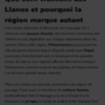
Llanos et pourquoi la
région marque autant
Los Llanos séduisent d’abord par leur paysage. On y
retrouve une
savane chaude
, des horizons immenses, des
rivières et une végétation qui change nettement selon les
saisons. Dans cette région,
Villavicencio
joue souvent le
rôle de porte d’entrée depuis Bogotá, tandis que
Yopal
ouvre plus franchement vers le Casanare et les grandes
zones de nature. Les repères officiels décrivent d’ailleurs
Villavicencio comme la porte des plaines, et Yopal comme
l’un de leurs grands seuils naturels.
Mais Los Llanos ne sont pas seulement une région de
paysage. C’est aussi un territoire de
culture llanera
,
profondément liée à l’élevage, à la vie à cheval et à la
musique. Le
joropo
, la harpe, le cuatro et les maracas font