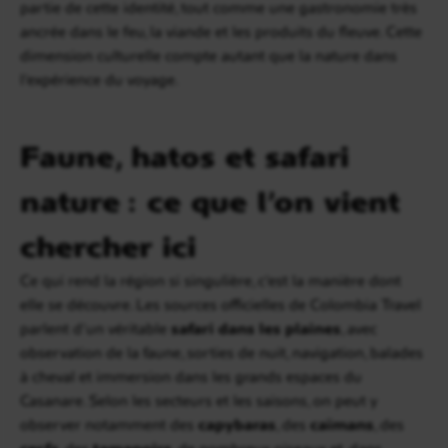
partie de cette identité, tout comme une gastronomie très
ancrée dans le feu, la viande et les produits du fleuve. Cette
dimension culturelle compte autant que la nature dans
l’expérience du voyage.
Faune, hatos et safari
nature : ce que l’on vient
chercher ici
Ce qui rend la région si singulière, c’est la manière dont
elle se découvre. Les sources officielles de Colombia Travel
parlent d’un véritable
safari dans les plaines
, avec
observation de la faune, sorties de nuit, navigation, balades
à cheval et immersion dans les grands espaces du
Casanare. Selon les secteurs et les saisons, on peut y
observer notamment des
capybaras
, des
caïmans
, des
cerfs
, des
tamanoirs
, de nombreux oiseaux et, dans