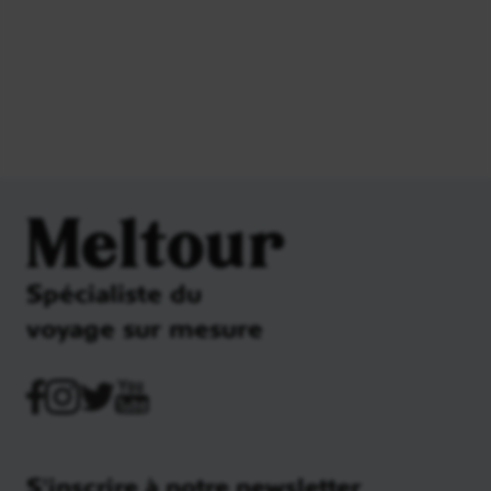
Meltour
Spécialiste du
voyage sur mesure
S'inscrire à notre newsletter