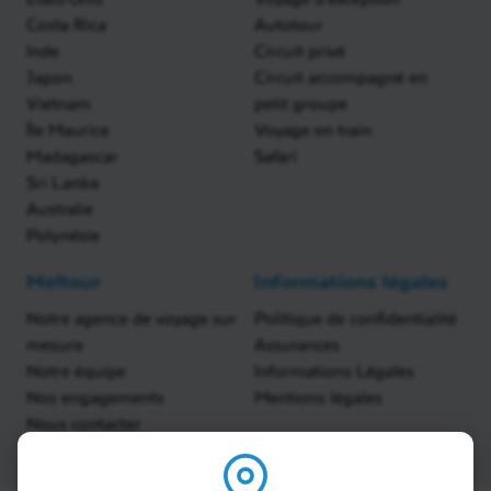
Costa Rica
Autotour
Inde
Circuit privé
Japon
Circuit accompagné en
Vietnam
petit groupe
Île Maurice
Voyage en train
Madagascar
Safari
Sri Lanka
Australie
Polynésie
Meltour
Informations légales
Notre agence de voyage sur
Politique de confidentialité
mesure
Assurances
Notre équipe
Informations Légales
Nos engagements
Mentions légales
Nous contacter