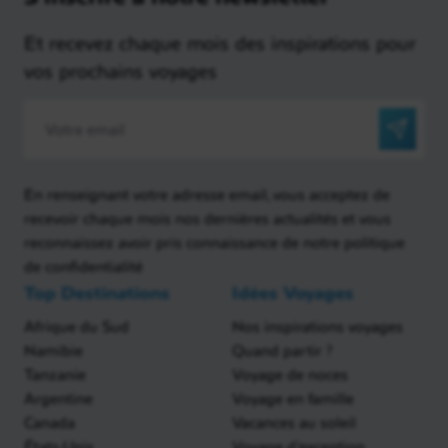
Et recevez chaque mois des inspirations pour
vos prochains voyages
En renseignant votre adresse email, vous acceptez de
recevoir chaque mois nos dernières actualités et vous
reconnaissez avoir pris connaissance de notre politique
de confidentialité
Top Destinations
Idées Voyages
Afrique du Sud
Nos inspirations voyages
Namibie
Quand partir ?
Tanzanie
Voyage de noces
Argentine
Voyage en famille
Canada
Vacances au soleil
États-Unis
Voyage d'exception