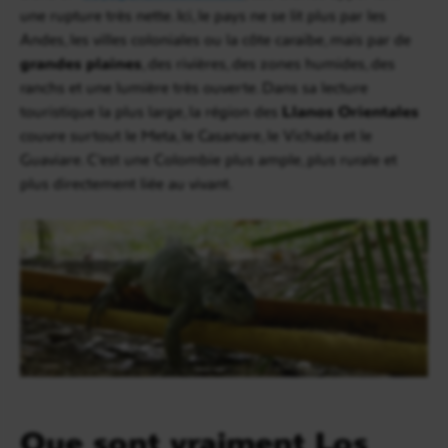
une rupture très nette. Ici, le pays ne se lit plus par les
Andes, les villes coloniales ou la côte caraïbe, mais par de
grandes plaines
, des rivières, des zones humides, des
ranchs et une lumière très ouverte. Dans sa lecture
touristique la plus large, la région des
Llanos Orientales
couvre surtout le Meta, le Casanare, le Vichada et le
Guaviare. C’est une Colombie plus ample, plus rurale et
plus directement liée au vivant.
Que sont vraiment Los