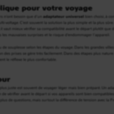
lique pour votre voyage
urs n’ont besoin que d’un
adaptateur universel
bien choisi, à co
ti-voltage. C’est souvent la solution la plus simple et la plus sûr
, il vaut mieux vérifier sa compatibilité avant le départ plutôt q
ois les mauvaises surprises et le risque d’endommager l’appareil.
peu de souplesse selon les étapes du voyage. Dans les grandes villes
n des prises se gère très facilement. Dans des étapes plus nature 
nt le réflexe le plus confortable.
our
e plus juste est souvent de voyager léger mais bien préparé. Un ad
n de vérifier avant le départ si vos appareils sont bien compatible
 plus de questions, mais surtout la différence de tension avec la F