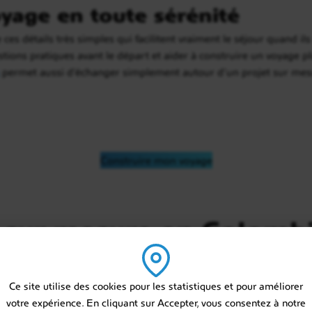
yage en toute sérénité
 ces détails très simples qui facilitent vraiment le séjour quand il
ions pratiques avant le départ et aider à construire un voyage pl
permet aussi d’échanger simplement autour d’un projet sur mes
Construire mon voyage
 sur mesure en Colomb
Ce site utilise des cookies pour les statistiques et pour améliorer
votre expérience. En cliquant sur Accepter, vous consentez à notre