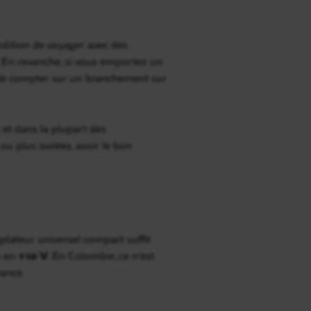
ndition de voyager avec des
e. En revanche, si vous emportez un
ue de compter sur un branchement sur
 et dans la plupart des
ou plus isolées, avoir le bon
aptateur universel compact suffit
s en
110 V
. En Colombie, ce n’est
rance.