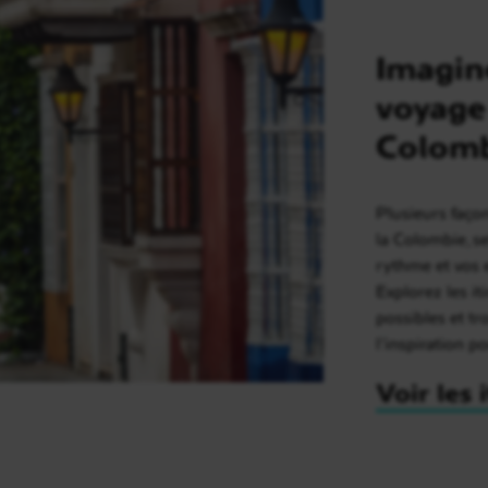
Imagin
voyage
Colom
Plusieurs faço
la Colombie, s
rythme et vos 
Explorez les it
possibles et t
l’inspiration p
Voir les 