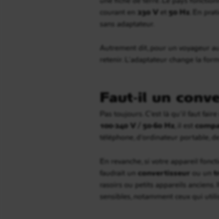
courant en
230 V
et
50 Hz
. En pra
sans adaptateur.
Autrement dit, pour un voyageur au
retenir. L’adaptateur change la forme
Faut-il un conve
Pas toujours. C’est là qu’il faut fai
100-240 V / 50-60 Hz
, il est
compa
téléphone, d’ordinateur portable, de
En revanche, si votre appareil fon
faudrait un
convertisseur
ou un
t
rasoirs ou petits appareils anciens.
sensibles, notamment ceux qui util