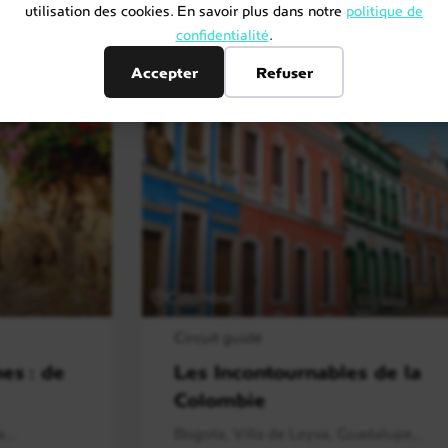
utilisation des cookies. En savoir plus dans notre
politique de
confidentialité
.
Accepter
Refuser
Colombie
Circuit guidé
es : de
Les Incontournables de la
Colombie
,..
Bogota, Villa de Leyva, Guadalupe,..