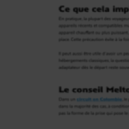
Ce que cela imp
En pratique, la plupart des voyage
appareils récents et compatibles mul
appareil chauffant ou plus puissant
place. Cette précaution évite à la f
Il peut aussi être utile d’avoir un 
hébergements classiques, la questio
adaptateur dès le départ reste souve
Le conseil Melt
Dans un
circuit en Colombie
, l
dans la majorité des cas, à conditio
pas la forme de la prise qui pose le