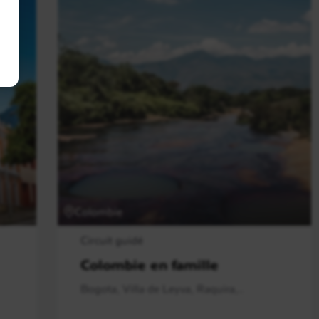
Colombie
Circuit guidé
Colombie en famille
Bogota, Villa de Leyva, Raquira,..