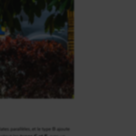
ates parallèles, et le type B ajoute
surtout les
types C et E
, avec un