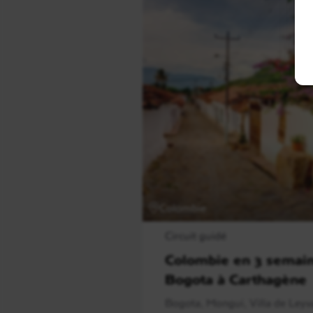
Colombie
Circuit guidé
Colombie en 3 semain
Bogota à Carthagène
Bogota, Mongui, Villa de Leyva