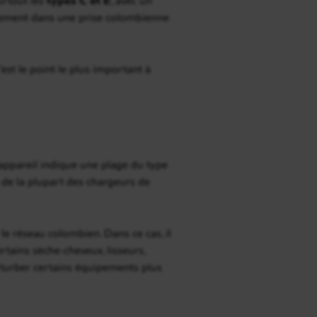
ectement dans une prise colombienne
C’est le point le plus important à
re appareil indique une plage du type
s de la plupart des chargeurs de
r le réseau colombien. Dans ce cas, il
ertains sèche-cheveux, lisseurs,
perturber certains équipements plus