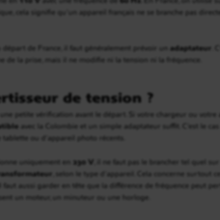
tique, cela signifie qu’un appareil français ne se branche pas dir
 départ de France, il faut généralement prévoir un
adaptateur
. 
 de la prise, mais il ne modifie ni la tension ni la fréquence.
rtisseur de tension ?
re une petite vérification avant le départ. Si votre chargeur ou vot
tible
avec la Colombie et un simple adaptateur suffit. C’est le ca
 tablette ou d’appareil photo récents.
ctionne uniquement en
230 V
, il ne faut pas le brancher tel quel su
ransformateur
, selon le type d’appareil. Cela concerne surtout c
 Il faut aussi garder en tête que la différence de fréquence peut 
isent un moteur, un minuteur ou une horloge.