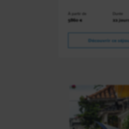
À partir de
Durée
5860 €
22 jour
Découvrir ce séjo