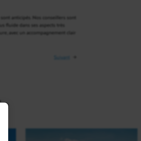
s sont anticipés. Nos conseillers sont
us fluide dans ses aspects très
ure, avec un accompagnement clair
Suivant
→
ie