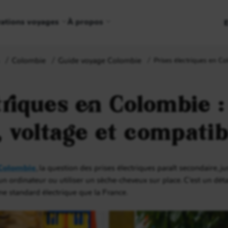
rations voyages
À propos
Colombie
Guide voyage Colombie
Prises électriques en Co
triques en Colombie :
 voltage et compatib
Colombie
, la question des prises électriques paraît secondaire,
 ordinateur ou utiliser un sèche-cheveux sur place. C’est un détail 
me standard électrique que la France.