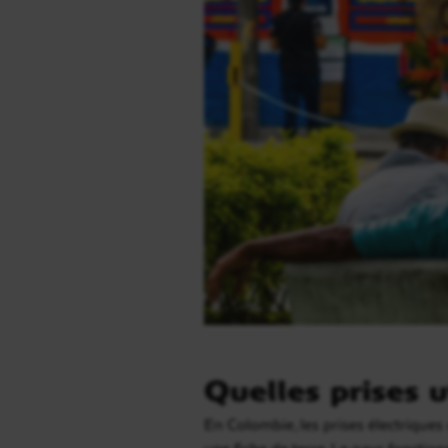
Quelles prises u
En Colombie, les prises électriques 
une fiche de terre. Le pays fonctio