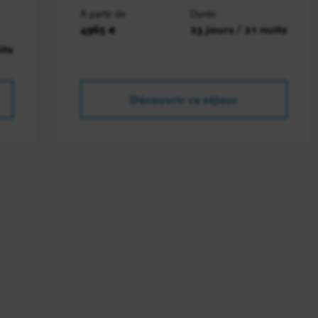
À partir de
Durée
4965 €
23 jours / 21 nuits
its
Découvrir ce séjour