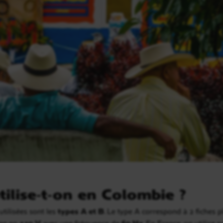
tilise-t-on en Colombie ?
utilisées sont les
types A et B
. Le type A correspond à 2 fiches pl
nne en
110 V
avec une fréquence de
60 Hz
. En France, on utilise 