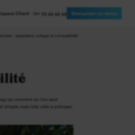
Espace Client
01 73 43 43 43
Demander un devis
lombie : adaptateur, voltage et compatibilité
ilité
 jusqu’au moment où l’on veut
simple, mais très utile à anticiper,