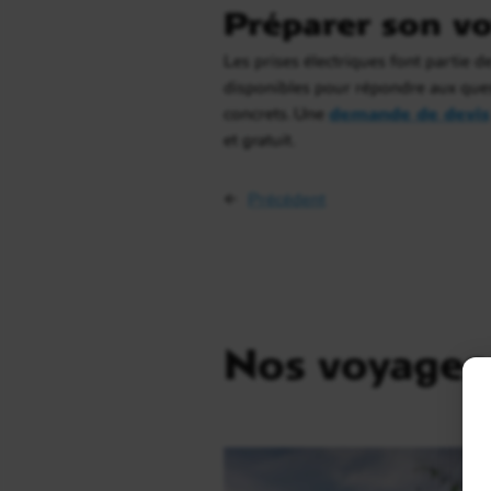
Préparer son vo
Les prises électriques font partie de
disponibles pour répondre aux quest
concrets. Une
demande de devis
et gratuit.
←
Précédent
Nos voyages