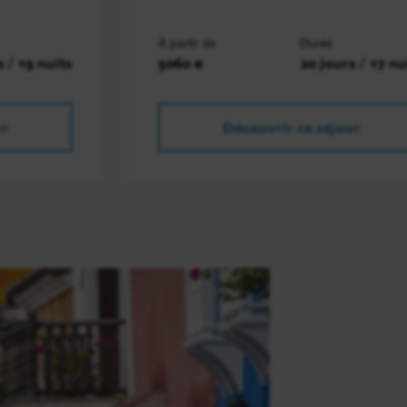
À partir de
Durée
s / 19 nuits
5060 €
20 jours / 17 nu
ur
Découvrir ce séjour