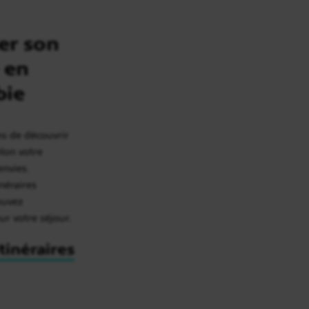
er son
 en
bie
ns de découvrir
elon votre
envies.
inéraires
rouvez
our votre séjour.
itinéraires