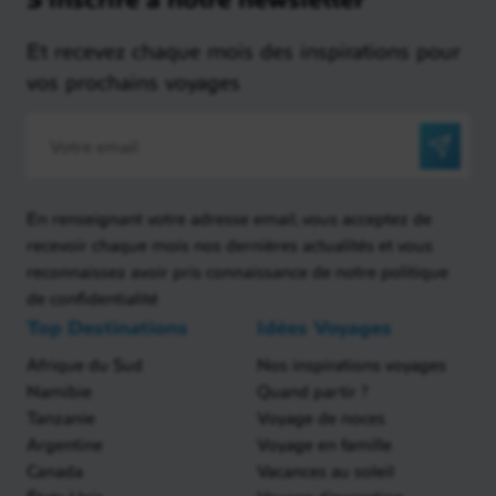
Et recevez chaque mois des inspirations pour
vos prochains voyages
En renseignant votre adresse email, vous acceptez de
recevoir chaque mois nos dernières actualités et vous
reconnaissez avoir pris connaissance de notre politique
de confidentialité
Top Destinations
Idées Voyages
Afrique du Sud
Nos inspirations voyages
Namibie
Quand partir ?
Tanzanie
Voyage de noces
Argentine
Voyage en famille
Canada
Vacances au soleil