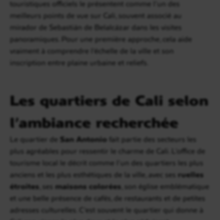
touristiques officiels le présentent comme l’un des
meilleurs points de vue sur Cali, souvent associé au
mirador de Sebastián de Belalcázar dans les visites
panoramiques. Pour une première approche, cela aide
vraiment à comprendre l’échelle de la ville et son
inscription entre plaine urbaine et reliefs.
Les quartiers de Cali selon
l’ambiance recherchée
Le quartier de
San Antonio
fait partie des secteurs les
plus agréables pour ressentir le charme de Cali. L’office de
tourisme local le décrit comme l’un des quartiers les plus
anciens et les plus esthétiques de la ville, avec ses
ruelles
étroites
, ses
maisons colorées
, son église emblématique
et une belle présence de cafés, de restaurants et de petites
adresses culturelles. C’est souvent le quartier qui donne à