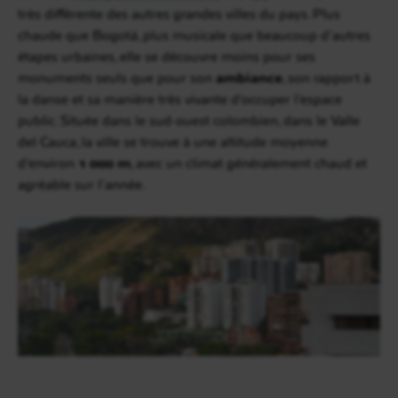
très différente des autres grandes villes du pays. Plus
chaude que Bogotá, plus musicale que beaucoup d’autres
étapes urbaines, elle se découvre moins pour ses
monuments seuls que pour son
ambiance
, son rapport à
la danse et sa manière très vivante d’occuper l’espace
public. Située dans le sud-ouest colombien, dans le Valle
del Cauca, la ville se trouve à une altitude moyenne
d’environ
1 000 m
, avec un climat généralement chaud et
agréable sur l’année.