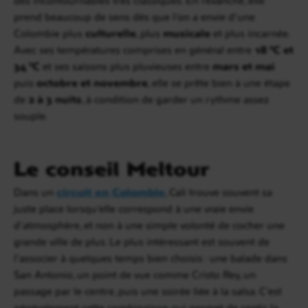
prend beaucoup de sens dès que l’on a envie d’une
Colombie plus
culturelle
, plus
musicale
et plus incarnée.
Avec ses températures comprises en général entre
18 °C et
34 °C
et ses saisons plus pluvieuses entre
mars et mai
puis
octobre et novembre
, elle se prête bien à une étape
de
2 à 3 nuits
, à condition de garder un rythme assez
souple.
Le conseil Meltour
Dans un
circuit en Colombie
, Cali trouve souvent sa
juste place lorsqu’elle correspond à une vraie envie
d’atmosphère, et non à une simple volonté de cocher une
grande ville de plus. Le plus intéressant est souvent de
l’associer à quelques temps bien choisis : une balade dans
San Antonio, un point de vue comme Cristo Rey, un
passage par le centre, puis une soirée liée à la salsa. C’est
généralement cette combinaison qui permet de sentir la