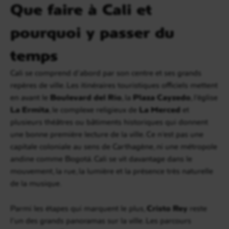
Que faire à Cali et
pourquoi y passer du
temps
Cali se comprend d’abord par son centre et ses grands
repères de ville. Les itinéraires touristiques officiels mettent
en avant le
Boulevard del Río
, la
Plaza Cayzedo
, l’église
La Ermita
, le complexe religieux de
La Merced
et
plusieurs théâtres ou bâtiments historiques qui donnent
une bonne première lecture de la ville. Ce n’est pas une
capitale coloniale au sens de Carthagène, ni une métropole
andine comme Bogotá. Cali se vit davantage dans le
mouvement, la rue, la lumière et la présence très naturelle
de la musique.
Parmi les étapes qui marquent le plus,
Cristo Rey
reste
l’un des grands panoramas sur la ville. Les parcours