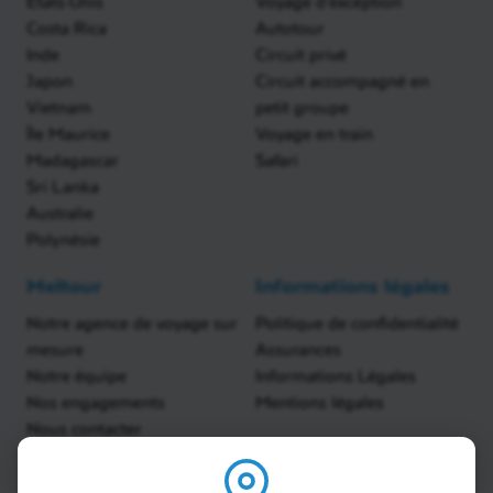
États-Unis
Voyage d'exception
Costa Rica
Autotour
Inde
Circuit privé
Japon
Circuit accompagné en
Vietnam
petit groupe
Île Maurice
Voyage en train
Madagascar
Safari
Sri Lanka
Australie
Polynésie
Meltour
Informations légales
Notre agence de voyage sur
Politique de confidentialité
mesure
Assurances
Notre équipe
Informations Légales
Nos engagements
Mentions légales
Nous contacter