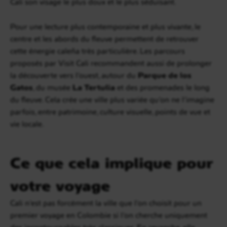
Cali son visage le plus doux et le plus séduisant.
Pour une lecture plus contemporaine et plus vivante, le
centre et les abords du fleuve permettent de retrouver
cette énergie caleña très particulière. Les parcours
proposés par Visit Cali recommandent aussi de prolonger
la découverte vers l’ouest, autour du
Parque de los
Gatos
, du musée
La Tertulia
et des promenades le long
du fleuve. Cela crée une ville plus variée qu’on ne l’imagine
parfois, entre patrimoine, culture visuelle, points de vue et
vie locale.
Ce que cela implique pour
votre voyage
Cali n’est pas forcément la ville que l’on choisit pour un
premier voyage en Colombie si l’on cherche uniquement
des incontournables très classiques. En revanche, elle