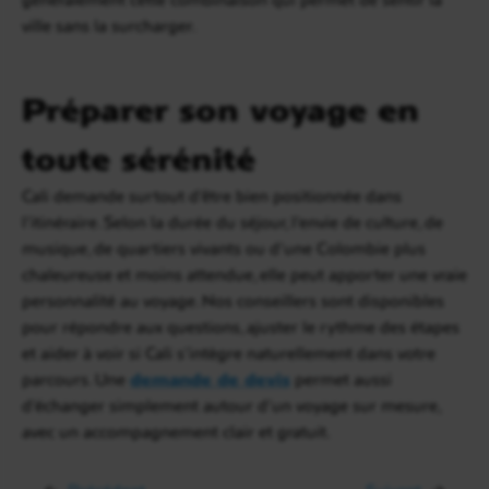
ville sans la surcharger.
Préparer son voyage en
toute sérénité
Cali demande surtout d’être bien positionnée dans
l’itinéraire. Selon la durée du séjour, l’envie de culture, de
musique, de quartiers vivants ou d’une Colombie plus
chaleureuse et moins attendue, elle peut apporter une vraie
personnalité au voyage. Nos conseillers sont disponibles
pour répondre aux questions, ajuster le rythme des étapes
et aider à voir si Cali s’intègre naturellement dans votre
parcours. Une
demande de devis
permet aussi
d’échanger simplement autour d’un voyage sur mesure,
avec un accompagnement clair et gratuit.