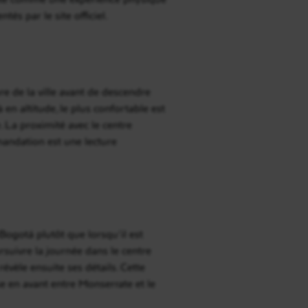
és par le site officiel.
e de la ville avant de descendre
 en altitude, le plus confortable est
 La proximité avec le centre
mandation est une lecture
Bogotá plutôt que lorsqu’il est
rsuivre la journée dans le centre
évèle ensuite ses détails. Cette
 en avant entre Monserrate et le