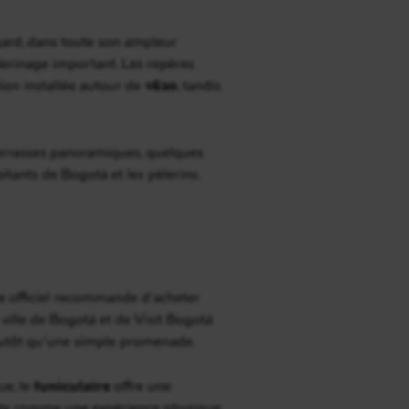
gard, dans toute son ampleur
èlerinage important. Les repères
ion installée autour de
1620
, tandis
 terrasses panoramiques, quelques
bitants de Bogotá et les pèlerins.
ite officiel recommande d’acheter
 ville de Bogotá et de Visit Bogotá
plutôt qu’une simple promenade.
e, le
funiculaire
offre une
rrate comme une expérience physique