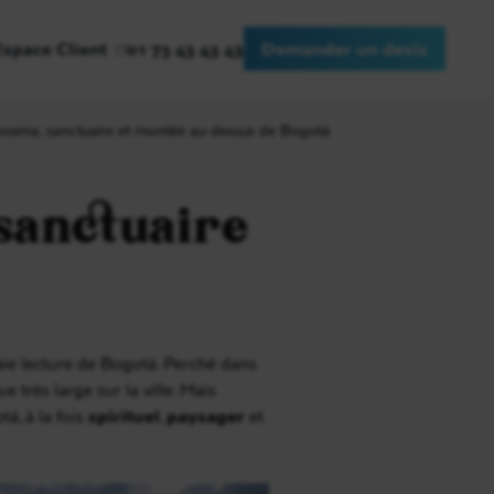
Espace Client
01 73 43 43 43
Demander un devis
norama, sanctuaire et montée au-dessus de Bogotá
 sanctuaire
raie lecture de Bogotá. Perché dans
 très large sur la ville. Mais
á, à la fois
spirituel
,
paysager
et