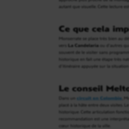
autant que visuelle. Cette lecture e
Ce que cela imp
Monserrate se place très bien au dé
vers
La Candelaria
ou d’autres qua
souvent de le visiter sans program
historique en fait une étape très n
d’itinéraire appuyée sur la situation
Le conseil Melt
Dans un
circuit en Colombie
, M
placé à la hâte entre deux visites. 
historique. Cette articulation fonct
recommandation est une interprétat
cœur historique de la ville.