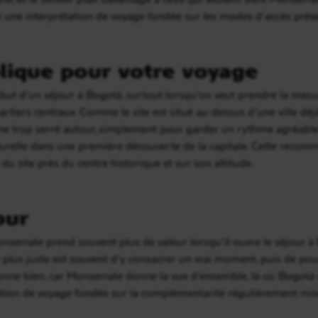
st une interprétation de voyage fondée sur les modes d’accès présent
lique pour votre voyage
but d’un séjour à Bogotá, surtout lorsqu’on veut prendre la mesur
rtiers centraux. Comme le site est situé au-dessus d’une ville déjà
me trop serré autour, simplement pour garder un rythme agréable.
aturelle dans une première découverte de la capitale. Cette recom
 du site près du centre historique et sur son altitude.
our
onserrate prend souvent plus de valeur lorsqu’il ouvre le séjour à 
Le plus juste est souvent d’y consacrer un vrai moment, puis de pou
ionne bien, car Monserrate donne la vue d’ensemble, là où Bogotá r
ion de voyage fondée sur la complémentarité régulièrement mise