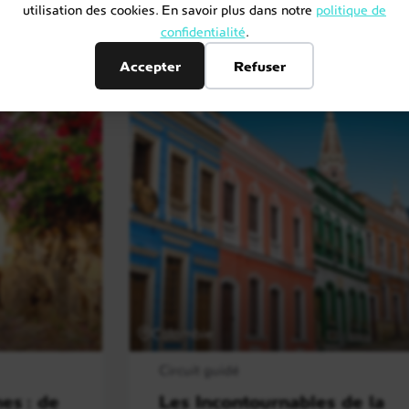
utilisation des cookies. En savoir plus dans notre
politique de
confidentialité
.
Accepter
Refuser
Colombie
Circuit guidé
es : de
Les Incontournables de la