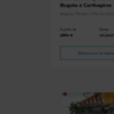
Bogota à Carthagène
Bogota, Mongui, Villa de Leyva
À partir de
Durée
5860 €
22 jour
Découvrir ce séjo