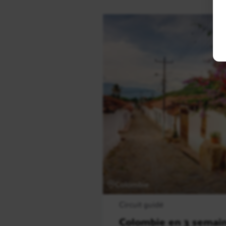
Colombie
Circuit guidé
Colombie en 3 semain