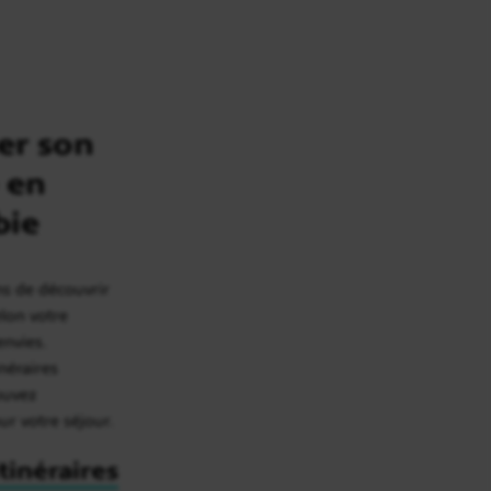
er son
 en
bie
ns de découvrir
elon votre
envies.
inéraires
rouvez
our votre séjour.
itinéraires