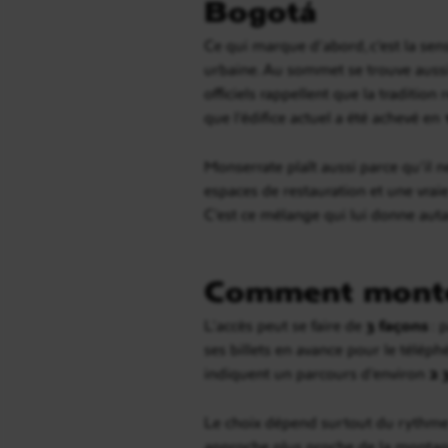
Bogotá
Ce qui marque d’abord, c’est la se
urbaine. Au sommet se trouve auss
officiels rappellent que la traditio
que l’édifice actuel a été achevé en
Monserrate plaît aussi parce qu’il 
espaces de restauration et une vraie 
C’est ce mélange qui lui donne auta
Comment monte
L’accès peut se faire de
3 façons
: 
ses billets en avance pour le téléph
indiquent un parcours d’environ
2 
Le choix dépend surtout du rythme
approche plus proche de la montagn