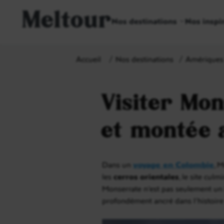
Meltour
Nos destinations
Nos inspi
Accueil
Nos destinations
Amériques
Visiter Mo
et montée 
Dans un
voyage en Colombie
, 
les
cerros orientales
, le site cul
Monserrate n’est pas seulement un be
profondément ancré dans l’histoire 