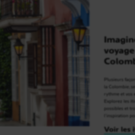
Imagin
voyage
Colom
Plusieurs faço
la Colombie, s
rythme et vos 
Explorez les it
possibles et t
l’inspiration p
Voir les 