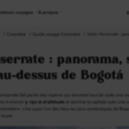
rations voyages
À propos
Colombie
Guide voyage Colombie
Visiter Monserrate : pa
nserrate : panorama,
au-dessus de Bogotá
Monserrate fait partie des repères qui donnent tout de suite une v
mine à environ
3 152 m d’altitude
et domine la capitale avec une vue
lvédère : c’est aussi l’un des lieux les plus symboliques de Bogot
locale.