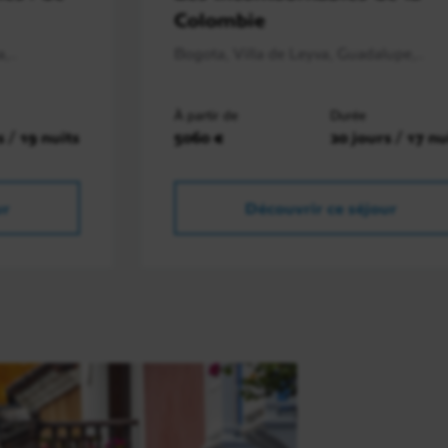
Colombie
,..
Bogota, Villa de Leyva, Guadalupe,..
À partir de
Durée
s / 19 nuits
5060 €
20 jours / 17 nu
ur
Découvrir ce séjour