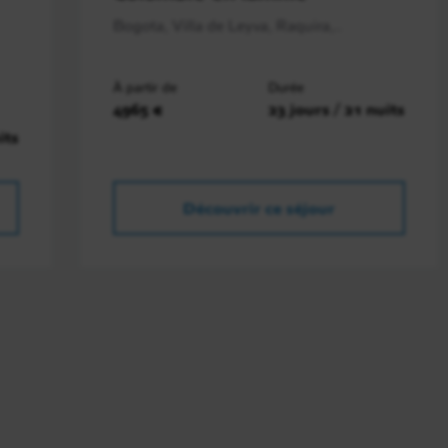
Bogota, Villa de Leyva, Raquira,..
À partir de
Durée
4965 €
23 jours / 21 nuits
its
Découvrir ce séjour