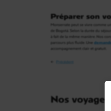
Préparer son vo
Monserrate peut se vivre comme un 
de Bogotá. Selon la durée du séjour, 
à fait de la même manière. Nos cons
parcours plus fluide. Une
demande
accompagnement clair et gratuit.
←
Précédent
Nos voyages