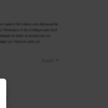
un repère fort dans une découverte
’itinéraire, il ne s’intègre pas tout
étapes et aider à construire un
age sur mesure, avec un
Suivant
→
ie