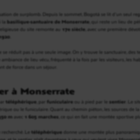
nsation de surplomb. Depuis le sommet, Bogotá se lit d’un seul re
i la
basilique-santuaire de Monserrate
, qui reste un lieu de p
n religieuse du site remonte au
17e siècle
, avec une première dévot
1920
.
ne se réduit pas à une seule image. On y trouve le sanctuaire, des
ambiance de lieu vécu, fréquenté à la fois par les visiteurs, les ha
nt de force dans un séjour.
r à Monserrate
par
téléphérique
, par
funiculaire
ou à pied par le
sentier
. Le s
érique ou le funiculaire. Quant au chemin piéton, les sources de la
350 m
avec
1 605 marches
, ce qui en fait une montée sportive 
 recherché. Le
téléphérique
donne une montée plus panoramiqu
e, et le sentier plaît davantage à ceux qui veulent vivre Monse