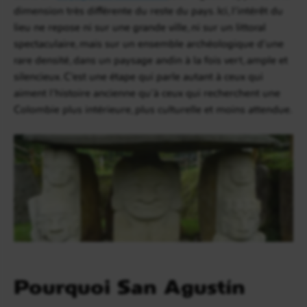
dimension très différente du reste du pays. Ici, l’intérêt du
lieu ne repose ni sur une grande ville, ni sur un littoral
spectaculaire, mais sur un ensemble archéologique d’une
rare densité, dans un paysage andin à la fois vert, ample et
silencieux. C’est une étape qui parle autant à ceux qui
aiment l’histoire ancienne qu’à ceux qui recherchent une
Colombie plus intérieure, plus culturelle et moins attendue.
Pourquoi San Agustín