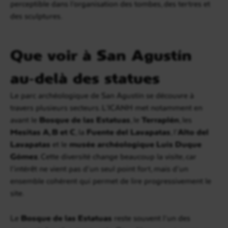
perceptible dans l’organisation des tombes, des tertres et
des sculptures.
Que voir à San Agustín
au-delà des statues
Le parc archéologique de San Agustín se découvre à
travers plusieurs secteurs. L’ICANH met notamment en
avant le
Bosque de las Estatuas
, le
Terraplén
, les
Mesitas A, B et C
, la
Fuente del Lavapatas
, l’
Alto del
Lavapatas
et le
musée archéologique Luis Duque
Gómez
. Cette diversité change beaucoup la visite, car
l’intérêt ne vient pas d’un seul point fort, mais d’un
ensemble cohérent qui permet de lire progressivement le
site.
Le
Bosque de las Estatuas
reste souvent l’un des