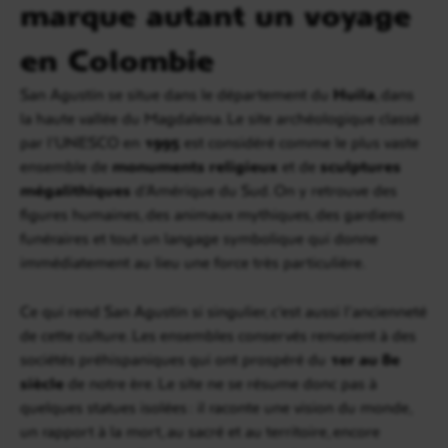
marque autant un voyage
en Colombie
San Agustín se situe dans le département du
Huila
, dans
la haute vallée du Magdalena. Le site archéologique classé
par l’UNESCO en
1995
est considéré comme le plus vaste
ensemble de
monuments religieux
et de
sculptures
mégalithiques
d’Amérique du Sud. On y retrouve des
figures humaines, des animaux mythiques, des gardiens
funéraires et tout un langage symbolique qui donne
immédiatement au lieu une force très particulière.
Ce qui rend San Agustín si singulier, c’est aussi l’ancienneté
de cette culture. Les ensembles conservés renvoient à des
sociétés préhispaniques qui ont prospéré du
1er au 8e
siècle
de notre ère. Le site ne se résume donc pas à
quelques statues isolées : il raconte une vision du monde,
un rapport à la mort, au sacré et au territoire, encore