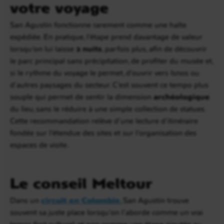
votre voyage
San Agustín fonctionne rarement comme une halte
expédiée. En pratique, l’étape prend davantage de valeur
lorsqu’on lui laisse
2 nuits
, parfois plus, afin de découvrir
le parc principal sans précipitation, de profiter du musée et,
si le rythme du voyage le permet, d’ouvrir vers Isnos ou
d’autres paysages du secteur. C’est souvent ce tempo plus
souple qui permet de sentir la dimension
archéologique
du lieu, sans le réduire à une simple collection de statues.
Cette recommandation relève d’une lecture d’itinéraire
fondée sur l’étendue des sites et sur l’organisation des
espaces de visite.
Le conseil Meltour
Dans un
circuit en Colombie
, San Agustín trouve
souvent sa juste place lorsqu’on l’aborde comme un vrai
temps fort culturel, et non comme une étape ajoutée au