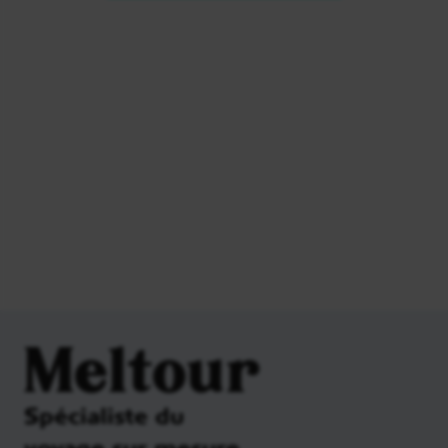
Meltour
Spécialiste du
voyage sur mesure