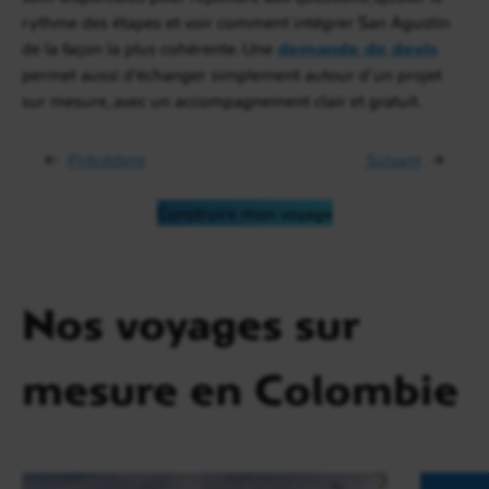
rythme des étapes et voir comment intégrer San Agustín
de la façon la plus cohérente. Une
demande de devis
permet aussi d’échanger simplement autour d’un projet
sur mesure, avec un accompagnement clair et gratuit.
←
Précédent
Suivant
→
Construire mon voyage
Nos voyages sur
mesure en Colombie