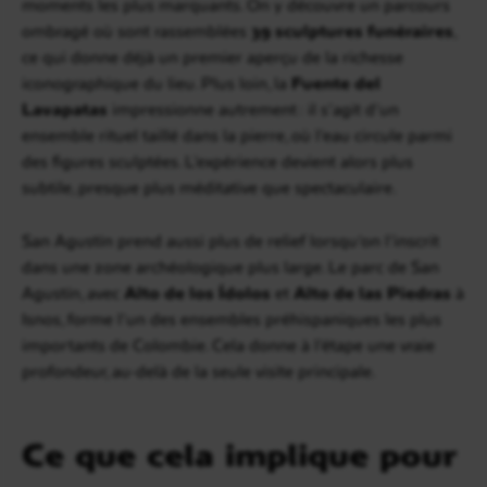
moments les plus marquants. On y découvre un parcours
ombragé où sont rassemblées
39 sculptures funéraires
,
ce qui donne déjà un premier aperçu de la richesse
iconographique du lieu. Plus loin, la
Fuente del
Lavapatas
impressionne autrement : il s’agit d’un
ensemble rituel taillé dans la pierre, où l’eau circule parmi
des figures sculptées. L’expérience devient alors plus
subtile, presque plus méditative que spectaculaire.
San Agustín prend aussi plus de relief lorsqu’on l’inscrit
dans une zone archéologique plus large. Le parc de San
Agustín, avec
Alto de los Ídolos
et
Alto de las Piedras
à
Isnos, forme l’un des ensembles préhispaniques les plus
importants de Colombie. Cela donne à l’étape une vraie
profondeur, au-delà de la seule visite principale.
Ce que cela implique pour