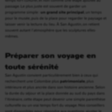
passage. Le plus juste est souvent de garder un
programme simple :
un grand site principal
, un temps
pour le musée, puis de la place pour regarder le paysage et
laisser venir la lecture du lieu. À San Agustín, on retient
souvent autant l’atmosphère que les sculptures elles-
mêmes.
Préparer son voyage en
toute sérénité
San Agustín convient particulièrement bien à ceux qui
recherchent une Colombie plus
patrimoniale
, plus
intérieure et plus ancrée dans son histoire ancienne. Selon
la durée du séjour et la place donnée au sud du pays dans
l’itinéraire, cette étape peut devenir une simple parenthèse
culturelle ou un vrai temps fort du voyage. Nos conseillers
sont disponibles pour répondre aux questions, ajuster le