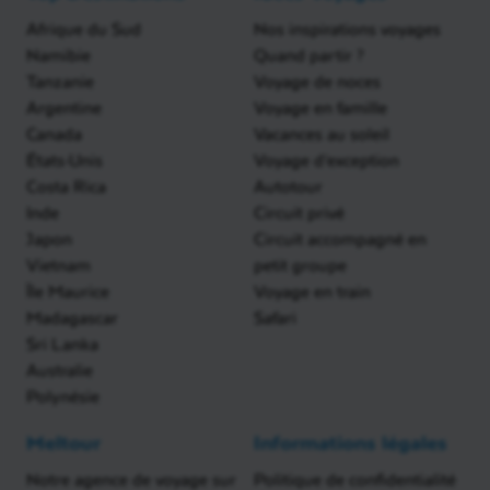
Afrique du Sud
Nos inspirations voyages
Namibie
Quand partir ?
Tanzanie
Voyage de noces
Argentine
Voyage en famille
Canada
Vacances au soleil
États-Unis
Voyage d'exception
Costa Rica
Autotour
Inde
Circuit privé
Japon
Circuit accompagné en
Vietnam
petit groupe
Île Maurice
Voyage en train
Madagascar
Safari
Sri Lanka
Australie
Polynésie
Meltour
Informations légales
Notre agence de voyage sur
Politique de confidentialité