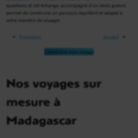
questions et cet échange, accompagné d’un devis gratuit,
permet de construire un parcours équilibré et adapté à
votre manière de voyager.
←
Précédent
Suivant
→
Construire mon voyage
Nos voyages sur
mesure à
Madagascar