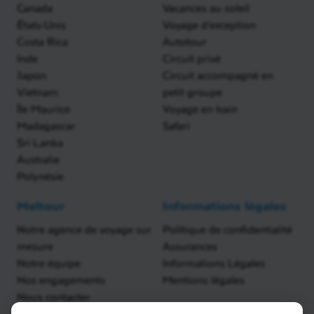
Canada
Vacances au soleil
États-Unis
Voyage d'exception
Costa Rica
Autotour
Inde
Circuit privé
Japon
Circuit accompagné en
Vietnam
petit groupe
Île Maurice
Voyage en train
Madagascar
Safari
Sri Lanka
Australie
Polynésie
Meltour
Informations légales
Notre agence de voyage sur
Politique de confidentialité
mesure
Assurances
Notre équipe
Informations Légales
Nos engagements
Mentions légales
Nous contacter