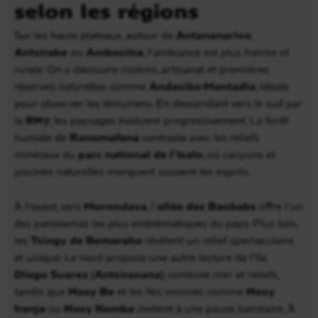
selon les régions
Sur les hauts plateaux, autour de
Antananarivo
,
Antsirabe
ou
Ambositra
, l’ambiance est plus fraîche et
rurale. On y découvre rizières, artisanat et premières
réserves naturelles comme
Andasibe-Mantadia
, idéale
pour observer les lémuriens. En descendant vers le sud par
la
RN7
, les paysages évoluent progressivement. La forêt
humide de
Ranomafana
contraste avec les reliefs
minéraux du
parc national de l’Isalo
, où canyons et
piscines naturelles marquent souvent les esprits.
À l’ouest, vers
Morondava
, l’
allée des Baobabs
offre l’un
des panoramas les plus emblématiques du pays. Plus loin,
les
Tsingy de Bemaraha
révèlent un relief spectaculaire
et unique. Le nord propose une autre lecture de l’île.
Diego Suarez (Antsiranana)
combine mer et reliefs,
tandis que
Nosy Be
et les îles voisines comme
Nosy
Iranja
ou
Nosy Komba
invitent à une pause balnéaire. À