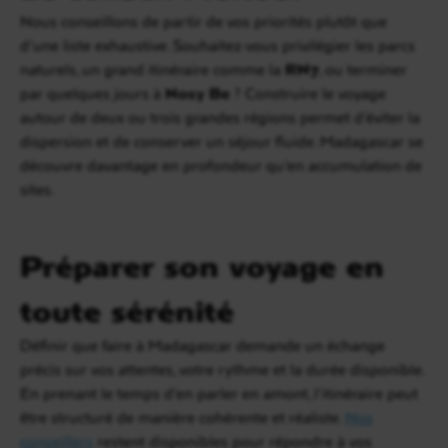
Nous conseillons de partir de vos priorités plutôt que
d’une liste exhaustive. Souhaitez-vous privilégier les parcs
naturels, un grand itinéraire comme la
RN7
, ou terminer
par quelques jours à
Nosy Be
? Construire le voyage
autour de deux ou trois grandes régions permet d’éviter la
dispersion et de conserver un séjour fluide. Madagascar se
découvre davantage en profondeur qu’en accumulation de
sites.
Préparer son voyage en
toute sérénité
Définir que faire à Madagascar demande un échange
précis sur vos attentes, votre rythme et la durée disponible.
En prenant le temps d’en parler en amont, l’itinéraire peut
être structuré de manière cohérente et réaliste.
Nos
conseillers
restent disponibles pour répondre à vos