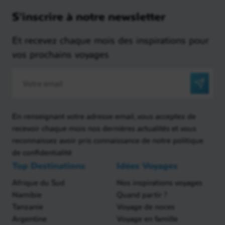
S'inscrire à notre newsletter
Et recevez chaque mois des inspirations pour
vos prochains voyages
En renseignant votre adresse email, vous acceptez de
recevoir chaque mois nos dernières actualités et vous
reconnaissez avoir pris connaissance de notre politique
de confidentialité
Top Destinations
Idées Voyages
Afrique du Sud
Nos inspirations voyages
Namibie
Quand partir ?
Tanzanie
Voyage de noces
Argentine
Voyage en famille