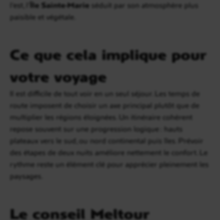
l’est, l’
Île Sainte-Marie
séduit par son atmosphère plus
paisible et végétale.
Ce que cela implique pour
votre voyage
Il est difficile de tout voir en un seul séjour. Les temps de
route imposent de choisir un axe principal plutôt que de
multiplier les régions éloignées. Un itinéraire cohérent
repose souvent sur une progression logique : hauts
plateaux vers le sud, ou nord continental puis îles. Prévoir
des étapes de deux nuits améliore nettement le confort. Le
rythme reste un élément clé pour apprécier pleinement les
paysages.
Le conseil Meltour